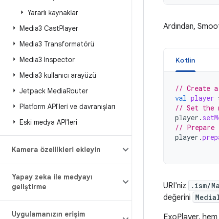
Yararlı kaynaklar
Ardından, Smoot
Media3 Cast
Player
Media3 Transformatörü
Media3 Inspector
Kotlin
Media3 kullanıcı arayüzü
// Create a
Jetpack Media
Router
val
player
Platform API'leri ve davranışları
// Set the 
player
.
setM
Eski medya API'leri
// Prepare 
player
.
prep
Kamera özellikleri ekleyin
Yapay zeka ile medyayı
URI'niz
.ism/M
geliştirme
değerini
Media
Uygulamanızın erişim
ExoPlayer, hem k