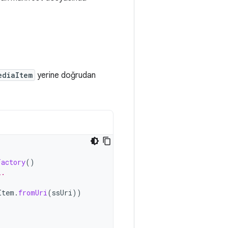
ediaItem
yerine doğrudan
Factory
()
i.
Item
.
fromUri
(
ssUri
))