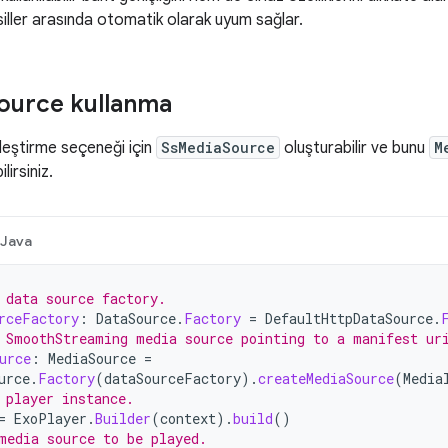
iller arasında otomatik olarak uyum sağlar.
ource kullanma
leştirme seçeneği için
SsMediaSource
oluşturabilir ve bunu
M
lirsiniz.
Java
 data source factory.
rceFactory
:
DataSource
.
Factory
=
DefaultHttpDataSource
.
 SmoothStreaming media source pointing to a manifest ur
urce
:
MediaSource
=
urce
.
Factory
(
dataSourceFactory
).
createMediaSource
(
Media
 player instance.
=
ExoPlayer
.
Builder
(
context
).
build
()
media source to be played.