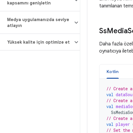
kapsamını genişletin
tanımlanan tems
Medya uygulamanızda seviye
atlayın
Ss
Media
S
Yüksek kalite için optimize et
Daha fazla özel
oynatıcıya iletebi
Kotlin
// Create a
val
dataSou
// Create a
val
mediaSo
SsMediaSo
// Create a
val
player
// Set the 