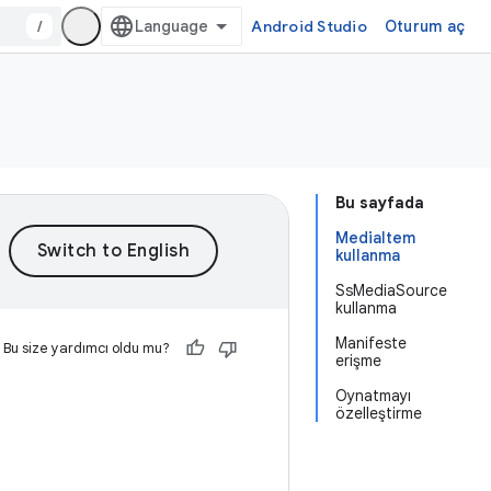
/
Android Studio
Oturum aç
Bu sayfada
MediaItem
kullanma
SsMediaSource
kullanma
Manifeste
Bu size yardımcı oldu mu?
erişme
Oynatmayı
özelleştirme