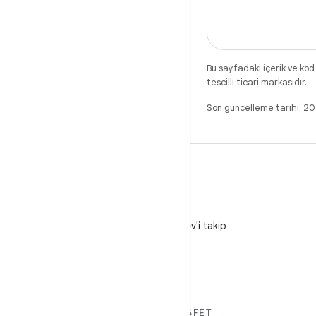
Bu sayfadaki içerik ve kod
tescilli ticari markasıdır.
Son güncelleme tarihi: 
X
X'te @AndroidDev'i takip
edin
ANDROID HAKKINDA
KEŞFET