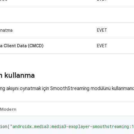
ynatma
EVET
 Client Data (CMCD)
EVET
m kullanma
 akışını oynatmak için SmoothStreaming modülünü kullanmanız
Modern
ion
(
"androidx.media3:media3-exoplayer-smoothstreaming: