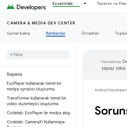
Essentials
Tasarım ve Pla
CAMERA & MEDIA DEV CENTER
Genel bakış
Rehberler
Örnekler
Toplu
yapay zeka t
Başlama
Exo
Player kullanarak temel bir
medya oynatıcı oluşturma
Android Developer
Transformer kullanarak temel bir
video düzenleyici oluşturma
Sorun
Codelab: Exo
Player ile medya akışı
Codelab: Camera
X'i Kullanmaya