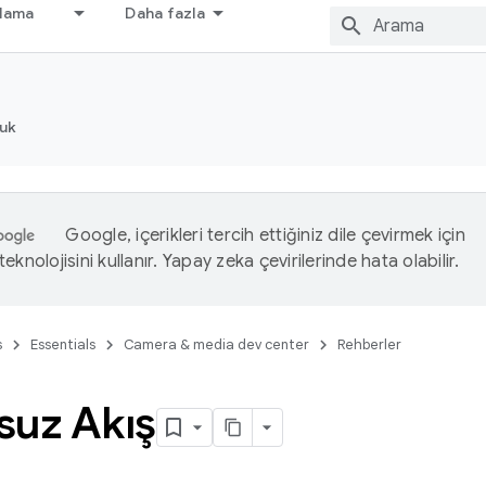
nlama
Daha fazla
luk
Google, içerikleri tercih ettiğiniz dile çevirmek için
eknolojisini kullanır. Yapay zeka çevirilerinde hata olabilir.
s
Essentials
Camera & media dev center
Rehberler
suz Akış