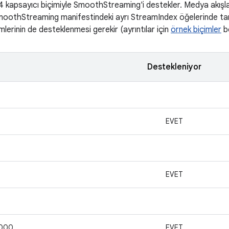
 kapsayıcı biçimiyle SmoothStreaming'i destekler. Medya akışlar
moothStreaming manifestindeki ayrı StreamIndex öğelerinde tanı
mlerinin de desteklenmesi gerekir (ayrıntılar için
örnek biçimler
b
Destekleniyor
EVET
EVET
2000
EVET