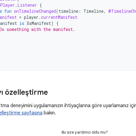
Player
.
Listener
{
e
fun
onTimelineChanged
(
timeline
:
Timeline
,
@TimelineCh
anifest
=
player
.
currentManifest
anifest
is
SsManifest
)
{
Do something with the manifest.
 özelleştirme
ma deneyimini uygulamanızın ihtiyaçlarına göre uyarlamanız için
lleştirme sayfasına
bakın.
Bu size yardımcı oldu mu?