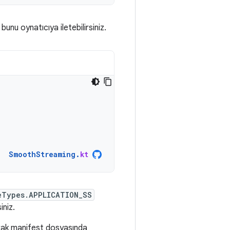
 bunu oynatıcıya iletebilirsiniz.
SmoothStreaming
.
kt
eTypes.APPLICATION_SS
iniz.
alarak manifest dosyasında