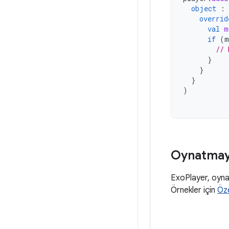
object
:
overrid
val
m
if
(
m
// 
}
}
}
)
Oynatmayı
ExoPlayer, oynat
Örnekler için
Öze