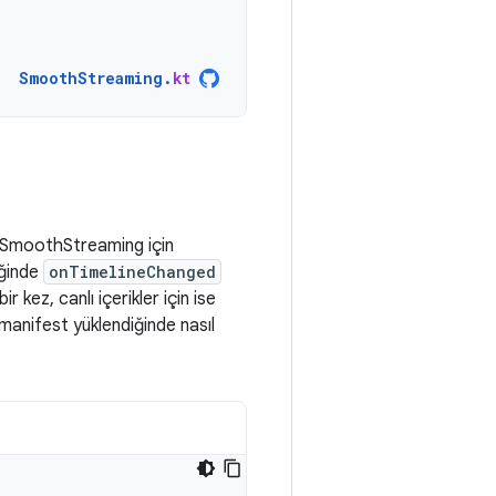
SmoothStreaming
.
kt
z. SmoothStreaming için
iğinde
onTimelineChanged
ir kez, canlı içerikler için ise
manifest yüklendiğinde nasıl