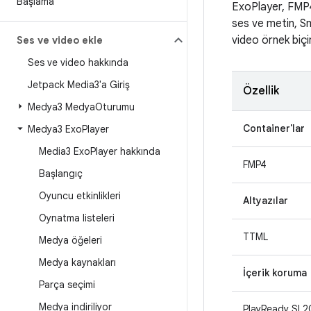
Başlama
ExoPlayer, FMP4
ses ve metin, S
video örnek biçi
Ses ve video ekle
Ses ve video hakkında
Jetpack Media3'a Giriş
Özellik
Medya3 Medya
Oturumu
Container'lar
Medya3 Exo
Player
Media3 Exo
Player hakkında
FMP4
Başlangıç
Oyuncu etkinlikleri
Altyazılar
Oynatma listeleri
TTML
Medya öğeleri
Medya kaynakları
İçerik koruma
Parça seçimi
Medya indiriliyor
PlayReady SL