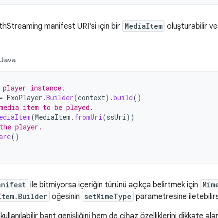
hStreaming manifest URI'si için bir
MediaItem
oluşturabilir ve
Java
 player instance.
=
ExoPlayer
.
Builder
(
context
).
build
()
media item to be played.
ediaItem
(
MediaItem
.
fromUri
(
ssUri
))
the player.
are
()
anifest
ile bitmiyorsa içeriğin türünü açıkça belirtmek için
Mim
Item.Builder
öğesinin
setMimeType
parametresine iletebilirs
ullanılabilir bant genişliğini hem de cihaz özelliklerini dikkate 