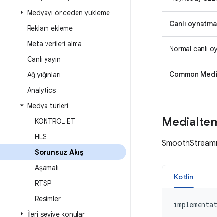
Medyayı önceden yükleme
Canlı oynatma
Reklam ekleme
Meta verileri alma
Normal canlı o
Canlı yayın
Common Media
Ağ yığınları
Analytics
Medya türleri
Media
Ite
KONTROL ET
HLS
SmoothStreaming
Sorunsuz Akış
Aşamalı
Kotlin
RTSP
Resimler
implementat
İleri seviye konular