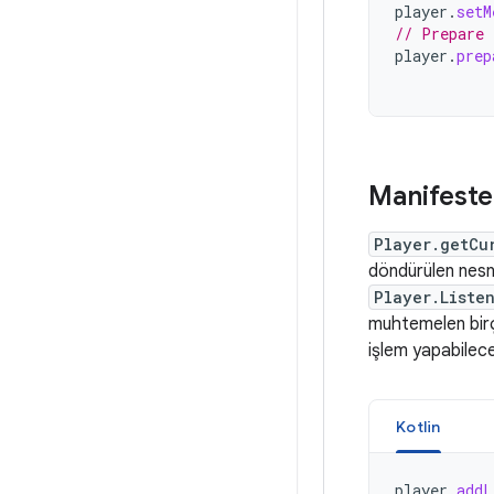
player
.
setM
// Prepare 
player
.
prep
Manifeste
Player.getCu
döndürülen nes
Player.Liste
muhtemelen birço
işlem yapabilece
Kotlin
player
.
addL