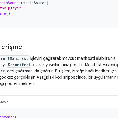
ediaSource
(
mediaSource
)
the player.
are
()
 erişme
rrentManifest
işlevini çağırarak mevcut manifesti alabilirsini
neyi
SsManifest
olarak yayınlamanız gerekir. Manifest yüklend
ner
geri çağırması da çağrılır. Bu işlem, isteğe bağlı içerikler için b
k kez gerçekleşir. Aşağıdaki kod snippet'inde, bir uygulamanın 
ği gösterilmektedir.
Java
istener
(