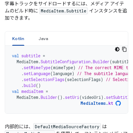
字幕トラックをサイドロードするには、メディア アイテ
ムのビルド時に
MediaItem.Subtitle
インスタンスを追
加できます。
Kotlin
Java
val
subtitle
=
MediaItem
.
SubtitleConfiguration
.
Builder
(
subtitle
.
setMimeType
(
mimeType
)
// The correct MIME ty
.
setLanguage
(
language
)
// The subtitle languag
.
setSelectionFlags
(
selectionFlags
)
// Selectio
.
build
()
val
mediaItem
=
MediaItem
.
Builder
().
setUri
(
videoUri
).
setSubtitle
MediaItems
.
kt
内部的には、
DefaultMediaSourceFactory
は