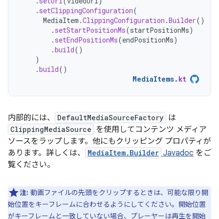
.
setUri
(
videoUri
)
.
setClippingConfiguration
(
MediaItem
.
ClippingConfiguration
.
Builder
()
.
setStartPositionMs
(
startPositionMs
)
.
setEndPositionMs
(
endPositionMs
)
.
build
()
)
.
build
()
MediaItems
.
kt
内部的には、
DefaultMediaSourceFactory
は
ClippingMediaSource
を使用してコンテンツ メディア
ソースをラップします。他にもクリッピング プロパティが
あります。詳しくは、
MediaItem.Builder
Javadoc
をご
覧ください。
注:
動画ファイルの先頭をクリップするときは、可能な限り開
始位置をキーフレームに合わせるようにしてください。開始位置
がキーフレームと一致していない場合、プレーヤーは再生を開始