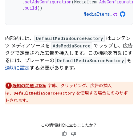
.
setAdsConfiguration
(
MediaItem
.
AdsConfiguratio
.
build
()
MediaItems
.
kt
内部的には、
DefaultMediaSourceFactory
はコンテン
ツ メディアソースを
AdsMediaSource
でラップし、広告
タグで定義された広告を挿入します。この機能を有効にす
るには、プレーヤーの
DefaultMediaSourceFactory
も
適切に設定
する必要があります。
既知の問題 #185:
字幕、クリッピング、広告の挿入
は、
を使用する場合にのみサポー
DefaultMediaSourceFactory
トされます。
この情報は役に立ちましたか？