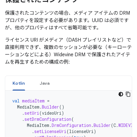
保護されたコンテンツの場合、メディア アイテムの DRM
プロパティを設定する必要があります。UUID は必須です
が、他のプロパティはすべて省略可能です。
ライセンス URI がメディア（DASH プレイリストなど）で
直接利用できず、複数のセッションが必要な（キーローテ
ーションなどによる）Widevine DRM で保護されたアイテ
ムを再生するための構成の例:
Kotlin
Java
val
mediaItem
=
MediaItem
.
Builder
()
.
setUri
(
videoUri
)
.
setDrmConfiguration
(
MediaItem
.
DrmConfiguration
.
Builder
(
C
.
WIDEVIN
.
setLicenseUri
(
licenseUri
)