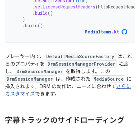
.
setMultiSession
(
true
)
.
setLicenseRequestHeaders
(
httpRequestHeade
.
build
()
)
.
build
()
MediaItems
.
kt
プレーヤー内で、
DefaultMediaSourceFactory
はこれ
らのプロパティを
DrmSessionManagerProvider
に渡
し、
DrmSessionManager
を取得します。この
DrmSessionManager
は、作成された
MediaSource
に
挿入されます。DRM の動作は、ニーズに合わせて
さらに
カスタマイズ
できます。
字幕トラックのサイドローディング