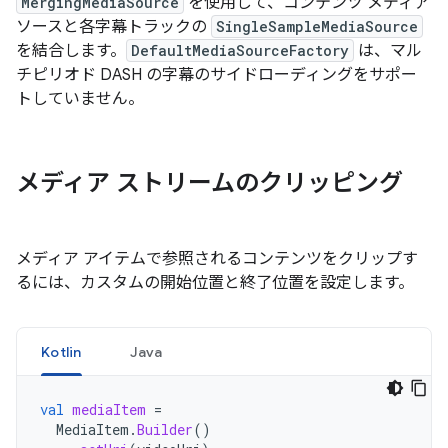
MergingMediaSource
を使用して、コンテンツ メディア
ソースと各字幕トラックの
SingleSampleMediaSource
を結合します。
DefaultMediaSourceFactory
は、マル
チピリオド DASH の字幕のサイドローディングをサポー
トしていません。
メディア ストリームのクリッピング
メディア アイテムで参照されるコンテンツをクリップす
るには、カスタムの開始位置と終了位置を設定します。
Kotlin
Java
val
mediaItem
=
MediaItem
.
Builder
()