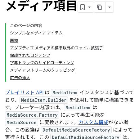
メディア項目
このページの内容
シンプルなメディア アイテム
画像
アダプティブ メディアの標準以外のファイル拡張子
保護されたコンテンツ
字幕トラックのサイドローディング
メディア ストリームのクリッピング
広告の挿入
プレイリスト API
は
MediaItem
インスタンスに基づいて
おり、
MediaItem.Builder
を使用して簡単に構築できま
す。プレーヤー内部では、
MediaItem
は
MediaSource.Factory
によって再生可能な
MediaSource
に変換されます。
カスタム構成
がない場
合、この変換は
DefaultMediaSourceFactory
によって
実行されます。この
DefaultMediaSourceFactory
は、