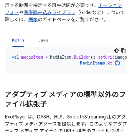
示する時間を指定する再生時間が必要です。
モーション
フォト
や
画像読み込みライブラリ
（Glide など）について
詳しくは、
画像
のガイドページをご覧ください。
Kotlin
Java
val
mediaItem
=
MediaItem
.
Builder
().
setUri
(
imageUr
MediaItems
.
kt
アダプティブ メディアの標準以外のフ
ァイル拡張子
ExoPlayer は、DASH、HLS、SmoothStreaming 用のアダ
プティブ メディアソースを提供します。このようなアダプ
ティブ メディア アイテムの URI が標準のファイル拡張子