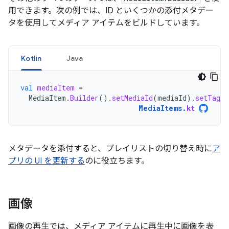
用できます。次の例では、ID といくつかの添付メタデー
タを使用してメディア アイテムをビルドしています。
Kotlin
Java
val
mediaItem
=
MediaItem
.
Builder
().
setMediaId
(
mediaId
).
setTag
(
MediaItems
.
kt
メタデータを添付すると、プレイリストの切り替え時に
ア
プリの UI を更新する
のに役立ちます。
画像
画像の再生では、メディア アイテムに再生中に画像を表