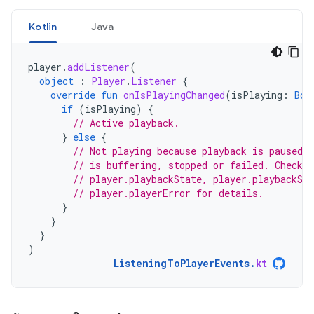
Kotlin
Java
player
.
addListener
(
object
:
Player
.
Listener
{
override
fun
onIsPlayingChanged
(
isPlaying
:
Boo
if
(
isPlaying
)
{
// Active playback.
}
else
{
// Not playing because playback is paused, 
// is buffering, stopped or failed. Check p
// player.playbackState, player.playbackSup
// player.playerError for details.
}
}
}
)
ListeningToPlayerEvents
.
kt