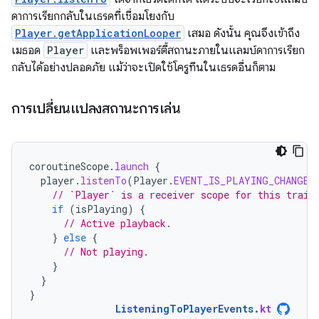
ดาการเรียกกลับในเธรดที่เชื่อมโยงกับ
Player.getApplicationLooper
เสมอ ดังนั้น คุณจึงเข้าถึง
เมธอด
Player
และพร็อพเพอร์ตี้สถานะภายในแลมบ์ดาการเรียก
กลับได้อย่างปลอดภัย แม้ว่าจะเปิดใช้โครูทีนในเธรดอื่นก็ตาม
การเปลี่ยนแปลงสถานะการเล่น
coroutineScope
.
launch
{
player
.
listenTo
(
Player
.
EVENT_IS_PLAYING_CHANGED
// `Player` is a receiver scope for this trail
if
(
isPlaying
)
{
// Active playback.
}
else
{
// Not playing.
}
}
}
ListeningToPlayerEvents
.
kt