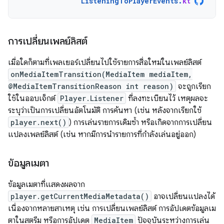
ListeningToPlayerEvents
.
kt
การเปลี่ยนเพลย์ลิสต์
เมื่อใดก็ตามที่เพลเยอร์เปลี่ยนไปใช้รายการสื่อใหม่ในเพลย์ลิสต์
onMediaItemTransition(MediaItem mediaItem,
@MediaItemTransitionReason int reason)
จะถูกเรียก
ใช้ในออบเจ็กต์
Player.Listener
ที่ลงทะเบียนไว้ เหตุผลจะ
ระบุว่าเป็นการเปลี่ยนอัตโนมัติ การค้นหา (เช่น หลังจากเรียกใช้
player.next()
) การเล่นรายการเดิมซ้ำ หรือเกิดจากการเปลี่ยน
แปลงเพลย์ลิสต์ (เช่น หากมีการนำรายการที่กำลังเล่นอยู่ออก)
ข้อมูลเมตา
ข้อมูลเมตาที่แสดงผลจาก
player.getCurrentMediaMetadata()
อาจเปลี่ยนแปลงได้
เนื่องจากหลายสาเหตุ เช่น การเปลี่ยนเพลย์ลิสต์ การอัปเดตข้อมูลเม
ตาในสตรีม หรือการอัปเดต
MediaItem
ปัจจุบันระหว่างการเล่น