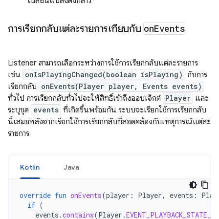
เปลี่ยนแปลงดังกล่าว
การเรียกกลับแต่ละรายการเทียบกับ
on
Events
Listener สามารถเลือกระหว่างการใช้การเรียกกลับแต่ละรายการ
เช่น
onIsPlayingChanged(boolean isPlaying)
กับการ
เรียกกลับ
onEvents(Player player, Events events)
ทั่วไป การเรียกกลับทั่วไปจะให้สิทธิ์เข้าถึงออบเจ็กต์
Player
และ
ระบุชุด
events
ที่เกิดขึ้นพร้อมกัน ระบบจะเรียกใช้การเรียกกลับ
นี้เสมอหลังจากเรียกใช้การเรียกกลับที่สอดคล้องกับเหตุการณ์แต่ละ
รายการ
Kotlin
Java
override
fun
onEvents
(
player
:
Player
,
events
:
Play
if
(
events
.
contains
(
Player
.
EVENT_PLAYBACK_STATE_CH