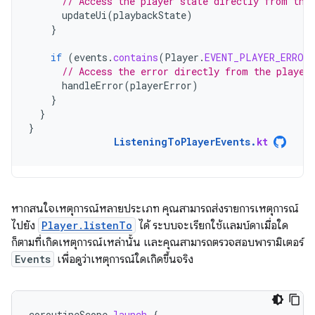
// Access the player state directly from the
updateUi
(
playbackState
)
}
if
(
events
.
contains
(
Player
.
EVENT_PLAYER_ERROR
// Access the error directly from the player
handleError
(
playerError
)
}
}
}
ListeningToPlayerEvents
.
kt
หากสนใจเหตุการณ์หลายประเภท คุณสามารถส่งรายการเหตุการณ์
ไปยัง
Player.listenTo
ได้ ระบบจะเรียกใช้แลมบ์ดาเมื่อใด
ก็ตามที่เกิดเหตุการณ์เหล่านั้น และคุณสามารถตรวจสอบพารามิเตอร์
Events
เพื่อดูว่าเหตุการณ์ใดเกิดขึ้นจริง
coroutineScope
.
launch
{