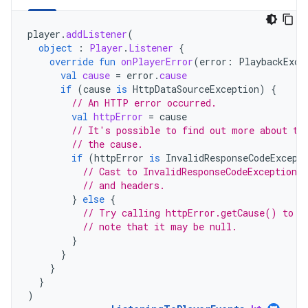
player
.
addListener
(
object
:
Player
.
Listener
{
override
fun
onPlayerError
(
error
:
PlaybackExce
val
cause
=
error
.
cause
if
(
cause
is
HttpDataSourceException
)
{
// An HTTP error occurred.
val
httpError
=
cause
// It's possible to find out more about th
// the cause.
if
(
httpError
is
InvalidResponseCodeExcept
// Cast to InvalidResponseCodeException 
// and headers.
}
else
{
// Try calling httpError.getCause() to r
// note that it may be null.
}
}
}
}
)