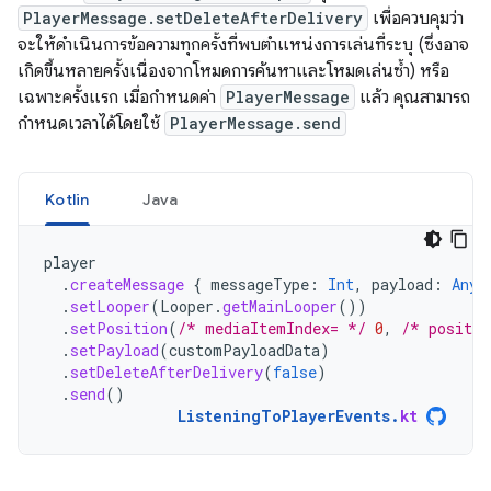
PlayerMessage.setDeleteAfterDelivery
เพื่อควบคุมว่า
จะให้ดำเนินการข้อความทุกครั้งที่พบตำแหน่งการเล่นที่ระบุ (ซึ่งอาจ
เกิดขึ้นหลายครั้งเนื่องจากโหมดการค้นหาและโหมดเล่นซ้ำ) หรือ
เฉพาะครั้งแรก เมื่อกำหนดค่า
PlayerMessage
แล้ว คุณสามารถ
กำหนดเวลาได้โดยใช้
PlayerMessage.send
Kotlin
Java
player
.
createMessage
{
messageType
:
Int
,
payload
:
Any?
.
setLooper
(
Looper
.
getMainLooper
())
.
setPosition
(
/* mediaItemIndex= */
0
,
/* positio
.
setPayload
(
customPayloadData
)
.
setDeleteAfterDelivery
(
false
)
.
send
()
ListeningToPlayerEvents
.
kt