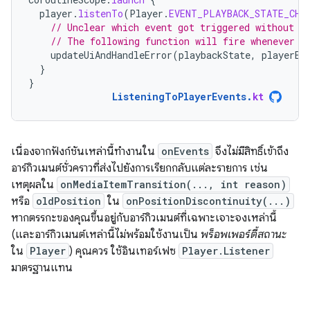
player
.
listenTo
(
Player
.
EVENT_PLAYBACK_STATE_CHA
// Unclear which event got triggered without q
// The following function will fire whenever e
updateUiAndHandleError
(
playbackState
,
playerEr
}
}
ListeningToPlayerEvents
.
kt
เนื่องจากฟังก์ชันเหล่านี้ทำงานใน
onEvents
จึงไม่มีสิทธิ์เข้าถึง
อาร์กิวเมนต์ชั่วคราวที่ส่งไปยังการเรียกกลับแต่ละรายการ เช่น
เหตุผลใน
onMediaItemTransition(..., int reason)
หรือ
oldPosition
ใน
onPositionDiscontinuity(...)
หากตรรกะของคุณขึ้นอยู่กับอาร์กิวเมนต์ที่เฉพาะเจาะจงเหล่านี้
(และอาร์กิวเมนต์เหล่านี้ไม่พร้อมใช้งานเป็น
พร็อพเพอร์ตี้สถานะ
ใน
Player
) คุณควร ใช้อินเทอร์เฟซ
Player.Listener
มาตรฐานแทน