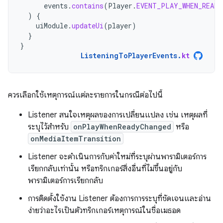
events
.
contains
(
Player
.
EVENT_PLAY_WHEN_READY
)
{
uiModule
.
updateUi
(
player
)
}
}
ListeningToPlayerEvents
.
kt
ควรเลือกใช้เหตุการณ์แต่ละรายการในกรณีต่อไปนี้
Listener สนใจเหตุผลของการเปลี่ยนแปลง เช่น เหตุผลที่
ระบุไว้สำหรับ
onPlayWhenReadyChanged
หรือ
onMediaItemTransition
Listener จะดำเนินการกับค่าใหม่ที่ระบุผ่านพารามิเตอร์การ
เรียกกลับเท่านั้น หรือทริกเกอร์สิ่งอื่นที่ไม่ขึ้นอยู่กับ
พารามิเตอร์การเรียกกลับ
การติดตั้งใช้งาน Listener ต้องการการระบุที่ชัดเจนและอ่าน
ง่ายว่าอะไรเป็นตัวทริกเกอร์เหตุการณ์ในชื่อเมธอด