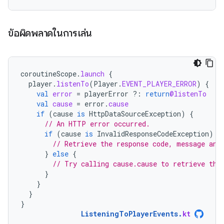
ข้อผิดพลาดในการเล่น
coroutineScope
.
launch
{
player
.
listenTo
(
Player
.
EVENT_PLAYER_ERROR
)
{
val
error
=
playerError
?:
return
@listenTo
val
cause
=
error
.
cause
if
(
cause
is
HttpDataSourceException
)
{
// An HTTP error occurred.
if
(
cause
is
InvalidResponseCodeException
)
{
// Retrieve the response code, message and
}
else
{
// Try calling cause.cause to retrieve the
}
}
}
}
ListeningToPlayerEvents
.
kt