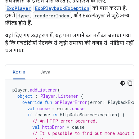
सबक्लास के इंस्टेंस पास करते हैं. उदाहरण के लिए,
ExoPlayer
ExoPlaybackException
को पास करता है.
इसमें
type
,
rendererIndex
, और ExoPlayer से जुड़े अन्य
फ़ील्ड होते हैं.
यहां दिए गए उदाहरण में, यह पता लगाने का तरीका बताया गया
है कि एचटीटीपी नेटवर्क से जुड़ी समस्या की वजह से, मीडिया नहीं
चल पाया:
Kotlin
Java
player
.
addListener
(
object
:
Player
.
Listener
{
override
fun
onPlayerError
(
error
:
PlaybackExce
val
cause
=
error
.
cause
if
(
cause
is
HttpDataSourceException
)
{
// An HTTP error occurred.
val
httpError
=
cause
// It's possible to find out more about th