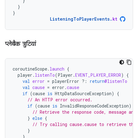
}
}
}
ListeningToPlayerEvents
.
kt
प्‍लेबैक त्रुटियां
coroutineScope
.
launch
{
player
.
listenTo
(
Player
.
EVENT_PLAYER_ERROR
)
{
val
error
=
playerError
?:
return
@listenTo
val
cause
=
error
.
cause
if
(
cause
is
HttpDataSourceException
)
{
// An HTTP error occurred.
if
(
cause
is
InvalidResponseCodeException
)
{
// Retrieve the response code, message and
}
else
{
// Try calling cause.cause to retrieve the
}
}