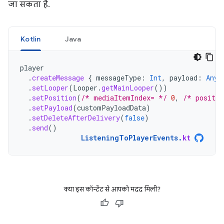
जा सकता है.
Kotlin
Java
player
.
createMessage
{
messageType
:
Int
,
payload
:
Any?
.
setLooper
(
Looper
.
getMainLooper
())
.
setPosition
(
/* mediaItemIndex= */
0
,
/* positio
.
setPayload
(
customPayloadData
)
.
setDeleteAfterDelivery
(
false
)
.
send
()
ListeningToPlayerEvents
.
kt
क्या इस कॉन्टेंट से आपको मदद मिली?