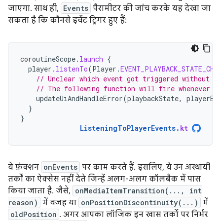
जाएगा. साथ ही,
Events
पैरामीटर की जांच करके यह देखा जा
सकता है कि कौनसे इवेंट ट्रिगर हुए हैं:
coroutineScope
.
launch
{
player
.
listenTo
(
Player
.
EVENT_PLAYBACK_STATE_CHA
// Unclear which event got triggered without q
// The following function will fire whenever e
updateUiAndHandleError
(
playbackState
,
playerEr
}
}
ListeningToPlayerEvents
.
kt
ये फ़ंक्शन
onEvents
पर काम करते हैं. इसलिए, ये उन अस्थायी
तर्कों का ऐक्सेस नहीं देते जिन्हें अलग-अलग कॉलबैक में पास
किया जाता है. जैसे,
onMediaItemTransition(..., int
reason)
में वजह या
onPositionDiscontinuity(...)
में
oldPosition
. अगर आपका लॉजिक इन खास तर्कों पर निर्भर