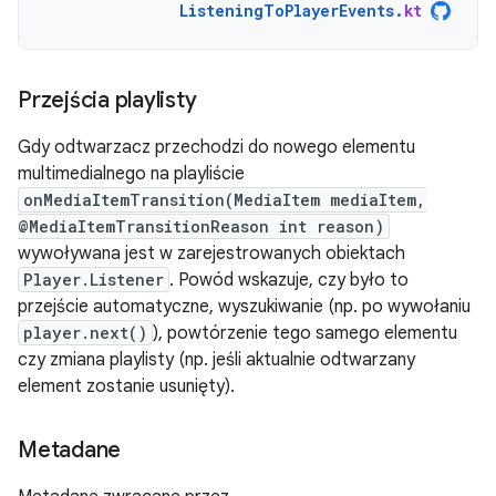
ListeningToPlayerEvents
.
kt
Przejścia playlisty
Gdy odtwarzacz przechodzi do nowego elementu
multimedialnego na playliście
onMediaItemTransition(MediaItem mediaItem,
@MediaItemTransitionReason int reason)
wywoływana jest w zarejestrowanych obiektach
Player.Listener
. Powód wskazuje, czy było to
przejście automatyczne, wyszukiwanie (np. po wywołaniu
player.next()
), powtórzenie tego samego elementu
czy zmiana playlisty (np. jeśli aktualnie odtwarzany
element zostanie usunięty).
Metadane