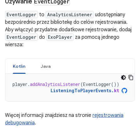
Używanie
Event
Logger
EventLogger
to
AnalyticsListener
udostępniany
bezpośrednio przez bibliotekę do celów rejestrowania.
Aby włączyć przydatne dodatkowe rejestrowanie, dodaj
EventLogger
do
ExoPlayer
za pomocą jednego
wiersza:
Kotlin
Java
player
.
addAnalyticsListener
(
EventLogger
())
ListeningToPlayerEvents
.
kt
Więcej informacji znajdziesz na stronie
rejestrowania
debugowania
.