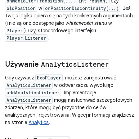
onMediaItemTransition(..., int reason)
czy
oldPosition
w
onPositionDiscontinuity(...)
. Jeśli
Twoja logika opiera się na tych konkretnych argumentach
(i nie są one dostępne jako
właściwości stanu
w
Player
), użyj standardowego interfejsu
Player.Listener
.
Używanie
Analytics
Listener
Gdy używasz
ExoPlayer
, możesz zarejestrować
AnalyticsListener
w odtwarzaczu wywołując
addAnalyticsListener
. Implementacje
AnalyticsListener
mogą nasłuchiwać szczegółowych
zdarzeń, które mogą być przydatne do celów
analitycznych i rejestrowania. Więcej informacji znajdziesz
na stronie
Analytics
.