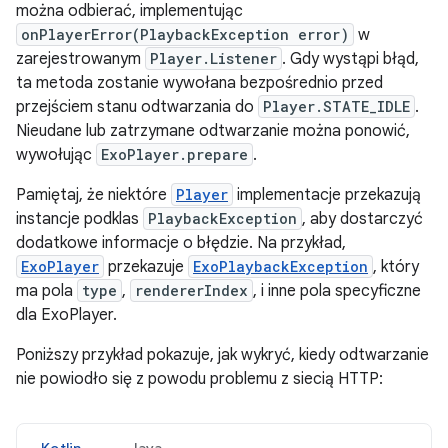
można odbierać, implementując
onPlayerError(PlaybackException error)
w
zarejestrowanym
Player.Listener
. Gdy wystąpi błąd,
ta metoda zostanie wywołana bezpośrednio przed
przejściem stanu odtwarzania do
Player.STATE_IDLE
.
Nieudane lub zatrzymane odtwarzanie można ponowić,
wywołując
ExoPlayer.prepare
.
Pamiętaj, że niektóre
Player
implementacje przekazują
instancje podklas
PlaybackException
, aby dostarczyć
dodatkowe informacje o błędzie. Na przykład,
ExoPlayer
przekazuje
ExoPlaybackException
, który
ma pola
type
,
rendererIndex
, i inne pola specyficzne
dla ExoPlayer.
Poniższy przykład pokazuje, jak wykryć, kiedy odtwarzanie
nie powiodło się z powodu problemu z siecią HTTP: