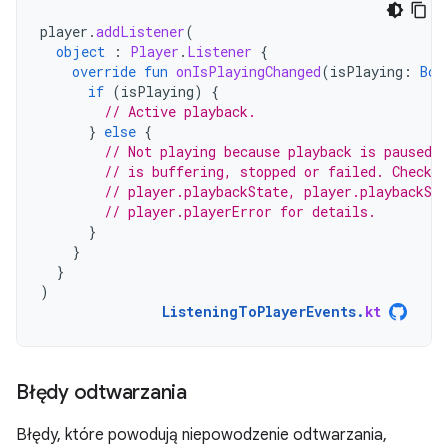
player
.
addListener
(
object
:
Player
.
Listener
{
override
fun
onIsPlayingChanged
(
isPlaying
:
Boo
if
(
isPlaying
)
{
// Active playback.
}
else
{
// Not playing because playback is paused, 
// is buffering, stopped or failed. Check p
// player.playbackState, player.playbackSup
// player.playerError for details.
}
}
}
)
ListeningToPlayerEvents
.
kt
Błędy odtwarzania
Błędy, które powodują niepowodzenie odtwarzania,