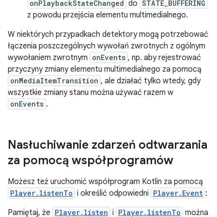
onPlaybackStateChanged
do
STATE_BUFFERING
z powodu przejścia elementu multimedialnego.
W niektórych przypadkach detektory mogą potrzebować
łączenia poszczególnych wywołań zwrotnych z ogólnym
wywołaniem zwrotnym
onEvents
, np. aby rejestrować
przyczyny zmiany elementu multimedialnego za pomocą
onMediaItemTransition
, ale działać tylko wtedy, gdy
wszystkie zmiany stanu można używać razem w
onEvents
.
Nasłuchiwanie zdarzeń odtwarzania
za pomocą współprogramów
Możesz też uruchomić współprogram Kotlin za pomocą
Player.listenTo
i określić odpowiedni
Player.Event
:
Pamiętaj, że
Player.listen
i
Player.listenTo
można