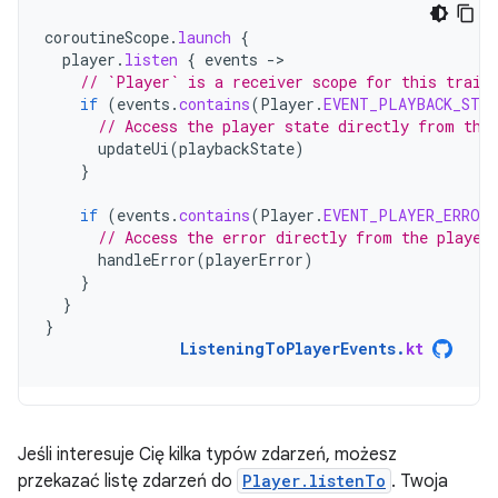
coroutineScope
.
launch
{
player
.
listen
{
events
-
// `Player` is a receiver scope for this trail
if
(
events
.
contains
(
Player
.
EVENT_PLAYBACK_STAT
// Access the player state directly from the
updateUi
(
playbackState
)
}
if
(
events
.
contains
(
Player
.
EVENT_PLAYER_ERROR
// Access the error directly from the player
handleError
(
playerError
)
}
}
}
ListeningToPlayerEvents
.
kt
Jeśli interesuje Cię kilka typów zdarzeń, możesz
przekazać listę zdarzeń do
Player.listenTo
. Twoja