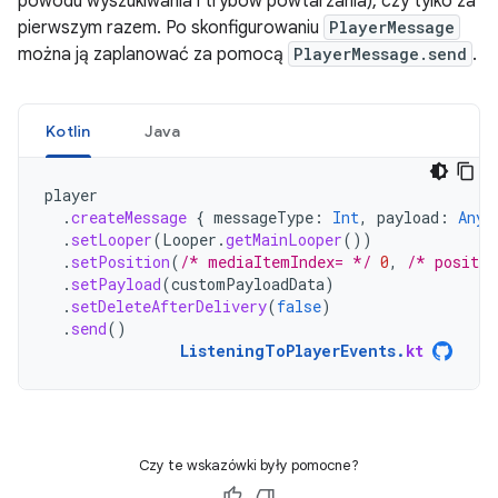
powodu wyszukiwania i trybów powtarzania), czy tylko za
pierwszym razem. Po skonfigurowaniu
PlayerMessage
można ją zaplanować za pomocą
PlayerMessage.send
.
Kotlin
Java
player
.
createMessage
{
messageType
:
Int
,
payload
:
Any?
.
setLooper
(
Looper
.
getMainLooper
())
.
setPosition
(
/* mediaItemIndex= */
0
,
/* positio
.
setPayload
(
customPayloadData
)
.
setDeleteAfterDelivery
(
false
)
.
send
()
ListeningToPlayerEvents
.
kt
Czy te wskazówki były pomocne?