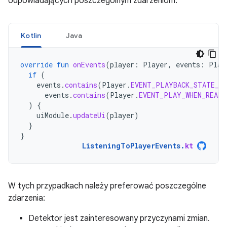
odpowiadających poszczególnym zdarzeniom.
Kotlin
Java
override
fun
onEvents
(
player
:
Player
,
events
:
Play
if
(
events
.
contains
(
Player
.
EVENT_PLAYBACK_STATE_CH
events
.
contains
(
Player
.
EVENT_PLAY_WHEN_READY
)
{
uiModule
.
updateUi
(
player
)
}
}
ListeningToPlayerEvents
.
kt
W tych przypadkach należy preferować poszczególne
zdarzenia:
Detektor jest zainteresowany przyczynami zmian.