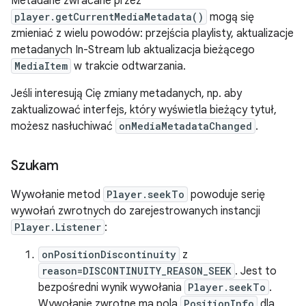
Metadane zwracane przez
player.getCurrentMediaMetadata()
mogą się
zmieniać z wielu powodów: przejścia playlisty, aktualizacje
metadanych In-Stream lub aktualizacja bieżącego
MediaItem
w trakcie odtwarzania.
Jeśli interesują Cię zmiany metadanych, np. aby
zaktualizować interfejs, który wyświetla bieżący tytuł,
możesz nasłuchiwać
onMediaMetadataChanged
.
Szukam
Wywołanie metod
Player.seekTo
powoduje serię
wywołań zwrotnych do zarejestrowanych instancji
Player.Listener
:
onPositionDiscontinuity
z
reason=DISCONTINUITY_REASON_SEEK
. Jest to
bezpośredni wynik wywołania
Player.seekTo
.
Wywołanie zwrotne ma pola
PositionInfo
dla