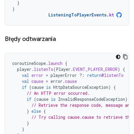
}
}
ListeningToPlayerEvents
.
kt
Błędy odtwarzania
coroutineScope
.
launch
{
player
.
listenTo
(
Player
.
EVENT_PLAYER_ERROR
)
{
val
error
=
playerError
?:
return
@listenTo
val
cause
=
error
.
cause
if
(
cause
is
HttpDataSourceException
)
{
// An HTTP error occurred.
if
(
cause
is
InvalidResponseCodeException
)
{
// Retrieve the response code, message and
}
else
{
// Try calling cause.cause to retrieve the
}
}