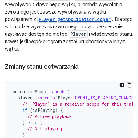
wywoływać z dowolnego wątku, a lambda wywołania
zwrotnego jest zawsze wywoływana w wątku
powiązanym z
Player.getApplicationLooper
. Dlatego
w lambdzie wywołania zwrotnego można bezpiecznie
uzyskiwać dostęp do metod
Player
i właściwości stanu,
nawet jeśli współprogram został uruchomiony w innym
wątku.
Zmiany stanu odtwarzania
coroutineScope
.
launch
{
player
.
listenTo
(
Player
.
EVENT_IS_PLAYING_CHANGED
// `Player` is a receiver scope for this trail
if
(
isPlaying
)
{
// Active playback.
}
else
{
// Not playing.
}