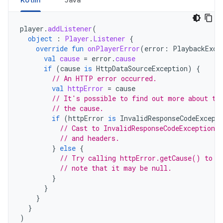
Kotlin
Java
player
.
addListener
(
object
:
Player
.
Listener
{
override
fun
onPlayerError
(
error
:
PlaybackExce
val
cause
=
error
.
cause
if
(
cause
is
HttpDataSourceException
)
{
// An HTTP error occurred.
val
httpError
=
cause
// It's possible to find out more about th
// the cause.
if
(
httpError
is
InvalidResponseCodeExcept
// Cast to InvalidResponseCodeException 
// and headers.
}
else
{
// Try calling httpError.getCause() to r
// note that it may be null.
}
}
}
}
)