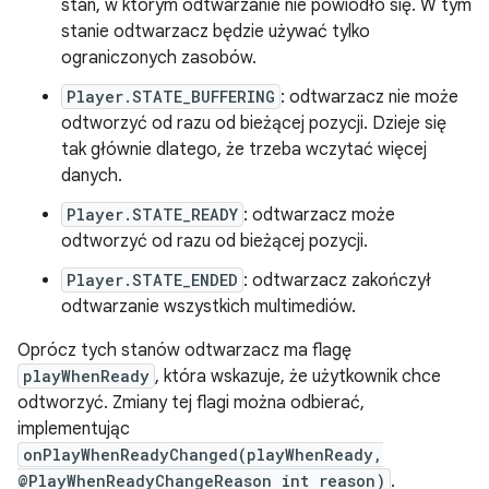
stan, w którym odtwarzanie nie powiodło się. W tym
stanie odtwarzacz będzie używać tylko
ograniczonych zasobów.
Player.STATE_BUFFERING
: odtwarzacz nie może
odtworzyć od razu od bieżącej pozycji. Dzieje się
tak głównie dlatego, że trzeba wczytać więcej
danych.
Player.STATE_READY
: odtwarzacz może
odtworzyć od razu od bieżącej pozycji.
Player.STATE_ENDED
: odtwarzacz zakończył
odtwarzanie wszystkich multimediów.
Oprócz tych stanów odtwarzacz ma flagę
playWhenReady
, która wskazuje, że użytkownik chce
odtworzyć. Zmiany tej flagi można odbierać,
implementując
onPlayWhenReadyChanged(playWhenReady,
@PlayWhenReadyChangeReason int reason)
.