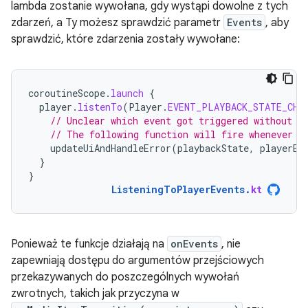
lambda zostanie wywołana, gdy wystąpi dowolne z tych
zdarzeń, a Ty możesz sprawdzić parametr
Events
, aby
sprawdzić, które zdarzenia zostały wywołane:
coroutineScope
.
launch
{
player
.
listenTo
(
Player
.
EVENT_PLAYBACK_STATE_CHA
// Unclear which event got triggered without q
// The following function will fire whenever e
updateUiAndHandleError
(
playbackState
,
playerEr
}
}
ListeningToPlayerEvents
.
kt
Ponieważ te funkcje działają na
onEvents
, nie
zapewniają dostępu do argumentów przejściowych
przekazywanych do poszczególnych wywołań
zwrotnych, takich jak przyczyna w