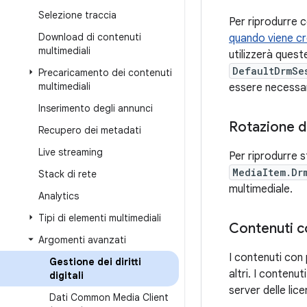
Selezione traccia
Per riprodurre 
Download di contenuti
quando viene cr
multimediali
utilizzerà ques
DefaultDrmSe
Precaricamento dei contenuti
multimediali
essere necessar
Inserimento degli annunci
Rotazione de
Recupero dei metadati
Live streaming
Per riprodurre 
MediaItem.Dr
Stack di rete
multimediale.
Analytics
Tipi di elementi multimediali
Contenuti co
Argomenti avanzati
I contenuti con p
Gestione dei diritti
altri. I contenu
digitali
server delle lice
Dati Common Media Client