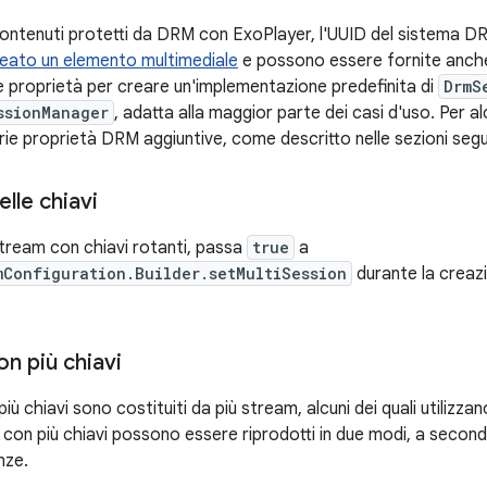
contenuti protetti da DRM con ExoPlayer, l'UUID del sistema D
eato un elemento multimediale
e possono essere fornite anche 
te proprietà per creare un'implementazione predefinita di
DrmS
ssionManager
, adatta alla maggior parte dei casi d'uso. Per a
ie proprietà DRM aggiuntive, come descritto nelle sezioni segu
lle chiavi
stream con chiavi rotanti, passa
true
a
mConfiguration.Builder.setMultiSession
durante la creaz
n più chiavi
iù chiavi sono costituiti da più stream, alcuni dei quali utilizza
ti con più chiavi possono essere riprodotti in due modi, a secon
nze.