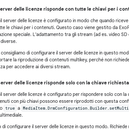
server delle licenze risponde con tutte le chiavi per i con
il server delle licenze è configurato in modo che quando riceve
te le chiavi per i contenuti. Questo caso viene gestito da ExoP
azione speciale. L'adattamento tra gli stream (ad es. video SD 
 diverse.
i consigliamo di configurare il server delle licenze in questo mod
rtare la riproduzione di contenuti multikey, perché non richiede a
enza per accedere ai diversi stream.
 server delle licenze risponde solo con la chiave richiesta
il server delle licenze è configurato per rispondere solo con la 
tenuti con più chiavi possono essere riprodotti con questa conf
do
true
a
MediaItem.DrmConfiguration.Builder.setMulti
ultimediale.
di configurare il server delle licenze in questo modo. Richiede r