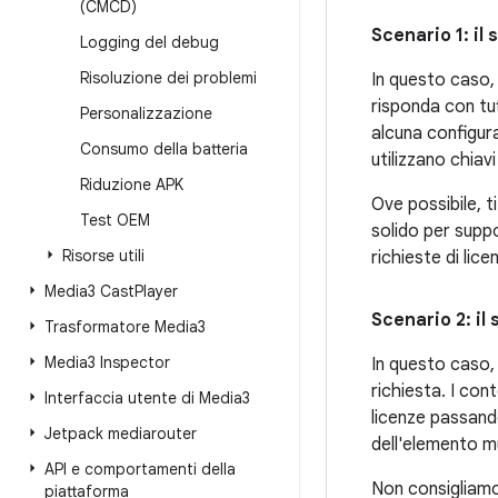
(CMCD)
Scenario 1: il 
Logging del debug
Risoluzione dei problemi
In questo caso, 
risponda con tut
Personalizzazione
alcuna configur
Consumo della batteria
utilizzano chiavi
Riduzione APK
Ove possibile, t
Test OEM
solido per suppo
Risorse utili
richieste di lic
Media3 Cast
Player
Scenario 2: il
Trasformatore Media3
Media3 Inspector
In questo caso, 
richiesta. I con
Interfaccia utente di Media3
licenze passan
Jetpack mediarouter
dell'elemento m
API e comportamenti della
Non consigliamo 
piattaforma