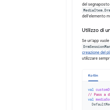
del segnapost
MediaItem.Dr
dell'elemento m
Utilizzo di 
Se un'app vuole 
DrmSessionMa
creazione del p
utilizzare sempr
Kotlin
val
customD
// Pass a d
val
mediaSo
DefaultMe