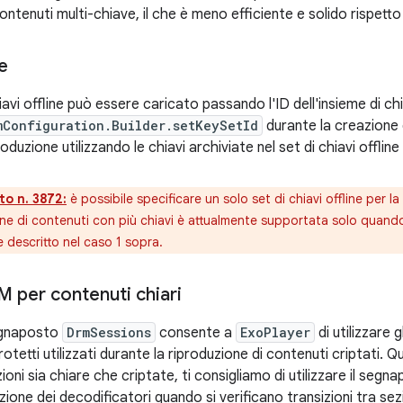
ontenuti multi-chiave, il che è meno efficiente e solido rispetto 
ne
iavi offline può essere caricato passando l'ID dell'insieme di chi
mConfiguration.Builder.setKeySetId
durante la creazione 
oduzione utilizzando le chiavi archiviate nel set di chiavi offline
o n. 3872:
è possibile specificare un solo set di chiavi offline per 
ine di contenuti con più chiavi è attualmente supportata solo quando i
descritto nel caso 1 sopra.
M per contenuti chiari
segnaposto
DrmSessions
consente a
ExoPlayer
di utilizzare 
otetti utilizzati durante la riproduzione di contenuti criptati. Q
ni sia chiare che criptate, ti consigliamo di utilizzare il segn
azione dei decodificatori quando si verificano transizioni tra sezi