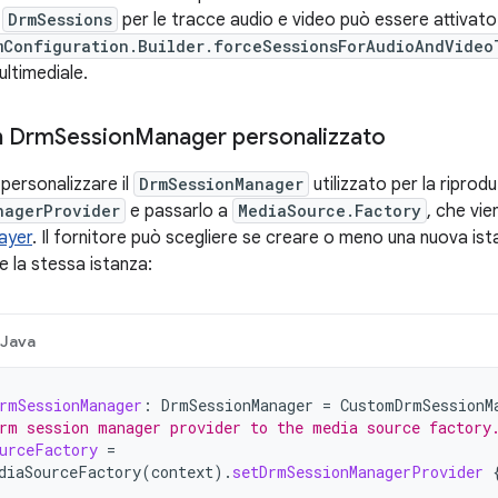
o
DrmSessions
per le tracce audio e video può essere attiva
mConfiguration.Builder.forceSessionsForAudioAndVideo
ultimediale.
un Drm
Session
Manager personalizzato
personalizzare il
DrmSessionManager
utilizzato per la ripro
nagerProvider
e passarlo a
MediaSource.Factory
, che vi
layer
. Il fornitore può scegliere se creare o meno una nuova ist
e la stessa istanza:
Java
rmSessionManager
:
DrmSessionManager
=
CustomDrmSessionM
rm session manager provider to the media source factory
urceFactory
=
diaSourceFactory
(
context
).
setDrmSessionManagerProvider