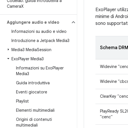
Codelab: guida introduttiva a
Camera
X
ExoPlayer utiliz
minime di Androi
Aggiungere audio e video
sono supportati
Informazioni su audio e video
Introduzione a Jetpack Media3
Schema DR
Media3 Media
Session
Exo
Player Media3
Widevine "cen
Informazioni su Exo
Player
Media3
Widevine "cbc
Guida introduttiva
Eventi giocatore
ClearKey "cenc
Playlist
Elementi multimediali
PlayReady SL
"cenc"
Origini di contenuti
multimediali