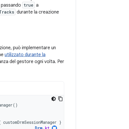
to passando
true
a
Tracks
durante la creazione
duzione, può implementare un
ene
utilizzato durante la
anza del gestore ogni volta. Per
anager
()
.
{
customDrmSessionManager
}
Drm
.
kt