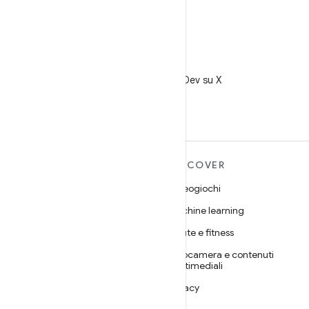
X
Segui @AndroidDev su X
ULTERIORI
DISCOVER
INFORMAZIONI SU
Videogiochi
ANDROID
Machine learning
Android
Salute e fitness
Android for Enterprise
Fotocamera e contenuti
Sicurezza
multimediali
Source
Privacy
Notizie