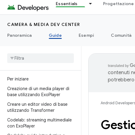
Essentials
Progettazione 
CAMERA & MEDIA DEV CENTER
Panoramica
Guide
Esempi
Comunità
contenuti ne
Per iniziare
potrebbero 
Creazione di un media player di
base utilizzando Exo
Player
Android Developer
Creare un editor video di base
utilizzando Transformer
Codelab: streaming multimediale
Gestion
con Exo
Player