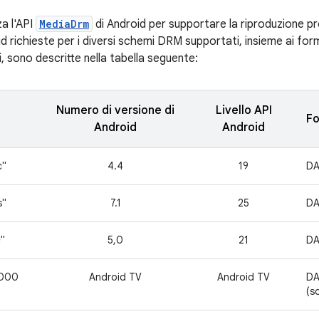
za l'API
MediaDrm
di Android per supportare la riproduzione p
d richieste per i diversi schemi DRM supportati, insieme ai forma
, sono descritte nella tabella seguente:
Numero di versione di
Livello API
M
Fo
Android
Android
c"
4.4
19
DA
s"
7.1
25
DA
"
5,0
21
D
2000
Android TV
Android TV
DA
(s