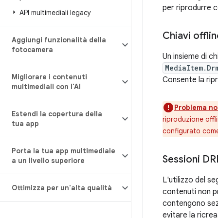
per riprodurre c
API multimediali legacy
Chiavi offli
Aggiungi funzionalità della
fotocamera
Un insieme di ch
MediaItem.Dr
Migliorare i contenuti
Consente la ripr
multimediali con l'AI
Problema not
Estendi la copertura della
riproduzione offl
tua app
configurato come 
Porta la tua app multimediale
Sessioni DR
a un livello superiore
L'utilizzo del 
Ottimizza per un'alta qualità
contenuti non pr
contengono sezio
evitare la ricre