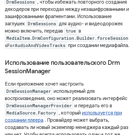
DrmSessions
, чтобы избежать повторного создания
декодеров при переходах между незашифрованными и
зашифрованными фрагментами. Использование
заглушек
DrmSessions
для аудио- и видеодорожек
можно включить, передав
true
в
MediaItem.DrmConfiguration.Builder.forceSession
sForAudioAndVideoTracks
при создании медиафайла.
Использование пользовательского Drm
Session
Manager
Если приложение хочет настроить
DrmSessionManager
используемый для
воспроизведения, оно может реализовать интерфейс
DrmSessionManagerProvider
и передать его в
MediaSource.Factory
, который
используется при
создании плеера
. Провайдер может выбрать,
создавать ли новый экземпляр менеджера каждый раз
или нет. Чтобы всегда использовать один и тот же