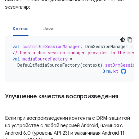
экземпляр:
Котлин
Java
val
customDrmSessionManager
:
DrmSessionManager
=
C
// Pass a drm session manager provider to the medi
val
mediaSourceFactory
=
DefaultMediaSourceFactory
(
context
).
setDrmSession
Drm
.
kt
Улучшение качества воспроизведения
Если при воспроизведении контента с DRM-защитой
на устройстве с любой версией Android, начиная с
Android 6.0 (уровень API 23) и заканчивая Android 11