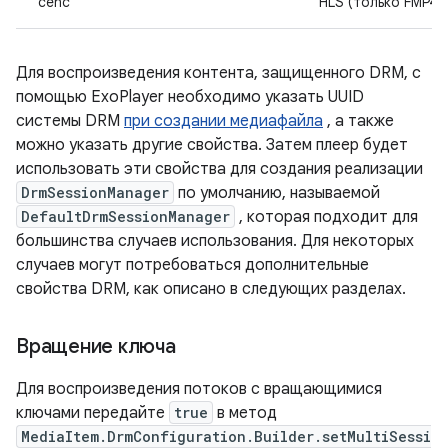
"cenc"
HLS (только FMP4)
Для воспроизведения контента, защищенного DRM, с
помощью ExoPlayer необходимо указать UUID
системы DRM
при создании медиафайла
, а также
можно указать другие свойства. Затем плеер будет
использовать эти свойства для создания реализации
DrmSessionManager
по умолчанию, называемой
DefaultDrmSessionManager
, которая подходит для
большинства случаев использования. Для некоторых
случаев могут потребоваться дополнительные
свойства DRM, как описано в следующих разделах.
Вращение ключа
Для воспроизведения потоков с вращающимися
ключами передайте
true
в метод
MediaItem.DrmConfiguration.Builder.setMultiSessi