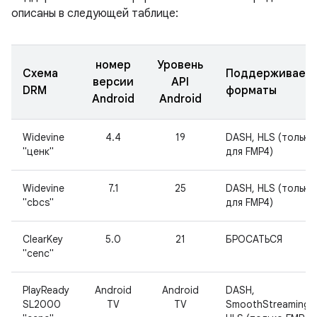
описаны в следующей таблице:
номер
Уровень
Схема
Поддерживаем
версии
API
DRM
форматы
Android
Android
Widevine
4.4
19
DASH, HLS (только
"ценк"
для FMP4)
Widevine
7.1
25
DASH, HLS (только
"cbcs"
для FMP4)
ClearKey
5.0
21
БРОСАТЬСЯ
"cenc"
PlayReady
Android
Android
DASH,
SL2000
TV
TV
SmoothStreaming,