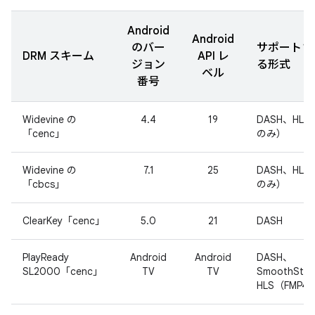
Android
Android
のバー
サポートさ
DRM スキーム
API レ
ジョン
る形式
ベル
番号
Widevine の
4.4
19
DASH、HLS
「cenc」
のみ）
Widevine の
7.1
25
DASH、HLS
「cbcs」
のみ）
ClearKey「cenc」
5.0
21
DASH
PlayReady
Android
Android
DASH、
SL2000「cenc」
TV
TV
SmoothStr
HLS（FMP4