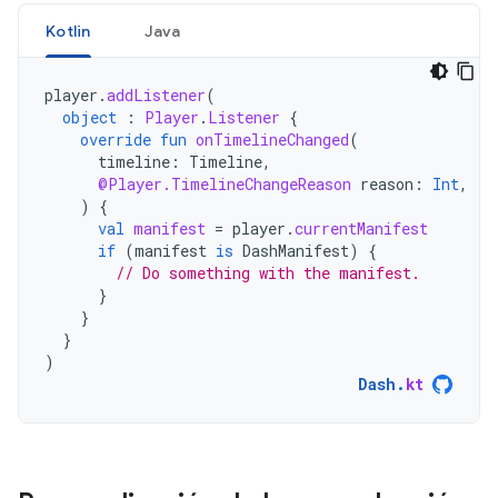
Kotlin
Java
player
.
addListener
(
object
:
Player
.
Listener
{
override
fun
onTimelineChanged
(
timeline
:
Timeline
,
@Player.TimelineChangeReason
reason
:
Int
,
)
{
val
manifest
=
player
.
currentManifest
if
(
manifest
is
DashManifest
)
{
// Do something with the manifest.
}
}
}
)
Dash
.
kt