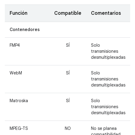
Función
Compatible
Comentarios
Contenedores
FMP4
SÍ
Solo
transmisiones
desmultiplexadas
WebM
SÍ
Solo
transmisiones
desmultiplexadas
Matroska
SÍ
Solo
transmisiones
desmultiplexadas
MPEG-TS
NO
No se planea
compatibilidad