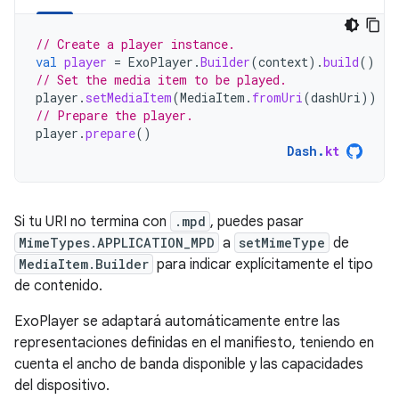
// Create a player instance.
val
player
=
ExoPlayer
.
Builder
(
context
).
build
()
// Set the media item to be played.
player
.
setMediaItem
(
MediaItem
.
fromUri
(
dashUri
))
// Prepare the player.
player
.
prepare
()
Dash
.
kt
Si tu URI no termina con
.mpd
, puedes pasar
MimeTypes.APPLICATION_MPD
a
setMimeType
de
MediaItem.Builder
para indicar explícitamente el tipo
de contenido.
ExoPlayer se adaptará automáticamente entre las
representaciones definidas en el manifiesto, teniendo en
cuenta el ancho de banda disponible y las capacidades
del dispositivo.