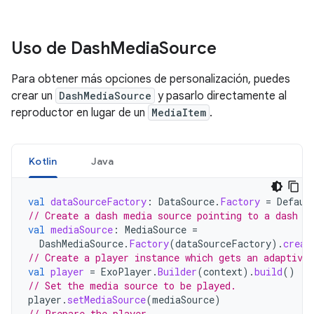
Uso de Dash
Media
Source
Para obtener más opciones de personalización, puedes
crear un
DashMediaSource
y pasarlo directamente al
reproductor en lugar de un
MediaItem
.
Kotlin
Java
val
dataSourceFactory
:
DataSource
.
Factory
=
Defaul
// Create a dash media source pointing to a dash m
val
mediaSource
:
MediaSource
=
DashMediaSource
.
Factory
(
dataSourceFactory
).
creat
// Create a player instance which gets an adaptive 
val
player
=
ExoPlayer
.
Builder
(
context
).
build
()
// Set the media source to be played.
player
.
setMediaSource
(
mediaSource
)
// Prepare the player.