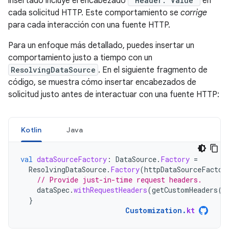
insertado incluye el encabezado
"Header: Value"
en
cada solicitud HTTP. Este comportamiento se
corrige
para cada interacción con una fuente HTTP.
Para un enfoque más detallado, puedes insertar un
comportamiento justo a tiempo con un
ResolvingDataSource
. En el siguiente fragmento de
código, se muestra cómo insertar encabezados de
solicitud justo antes de interactuar con una fuente HTTP:
Kotlin
Java
val
dataSourceFactory
:
DataSource
.
Factory
=
ResolvingDataSource
.
Factory
(
httpDataSourceFactor
// Provide just-in-time request headers.
dataSpec
.
withRequestHeaders
(
getCustomHeaders
(
d
}
Customization
.
kt