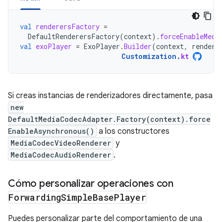
val
renderersFactory
=
DefaultRenderersFactory
(
context
).
forceEnableMedi
val
exoPlayer
=
ExoPlayer
.
Builder
(
context
,
rendere
Customization
.
kt
Si creas instancias de renderizadores directamente, pasa
new
DefaultMediaCodecAdapter.Factory(context).force
EnableAsynchronous()
a los constructores
MediaCodecVideoRenderer
y
MediaCodecAudioRenderer
.
Cómo personalizar operaciones con
Forwarding
Simple
Base
Player
Puedes personalizar parte del comportamiento de una