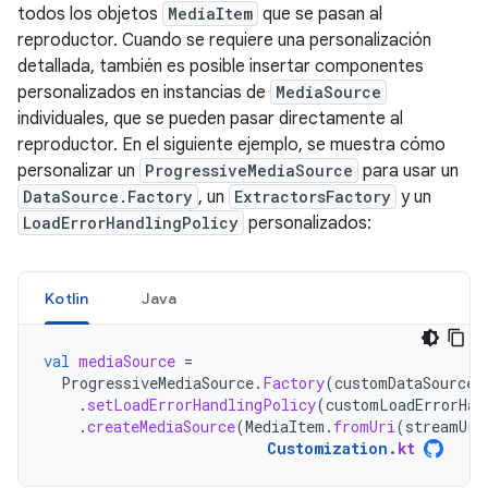
todos los objetos
MediaItem
que se pasan al
reproductor. Cuando se requiere una personalización
detallada, también es posible insertar componentes
personalizados en instancias de
MediaSource
individuales, que se pueden pasar directamente al
reproductor. En el siguiente ejemplo, se muestra cómo
personalizar un
ProgressiveMediaSource
para usar un
DataSource.Factory
, un
ExtractorsFactory
y un
LoadErrorHandlingPolicy
personalizados:
Kotlin
Java
val
mediaSource
=
ProgressiveMediaSource
.
Factory
(
customDataSourceF
.
setLoadErrorHandlingPolicy
(
customLoadErrorHan
.
createMediaSource
(
MediaItem
.
fromUri
(
streamUri
Customization
.
kt