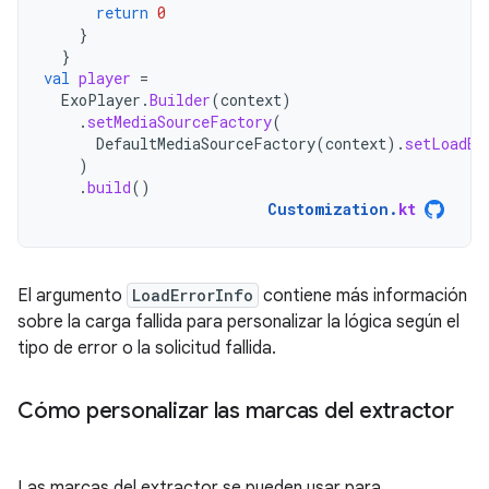
return
0
}
}
val
player
=
ExoPlayer
.
Builder
(
context
)
.
setMediaSourceFactory
(
DefaultMediaSourceFactory
(
context
).
setLoadEr
)
.
build
()
Customization
.
kt
El argumento
LoadErrorInfo
contiene más información
sobre la carga fallida para personalizar la lógica según el
tipo de error o la solicitud fallida.
Cómo personalizar las marcas del extractor
Las marcas del extractor se pueden usar para