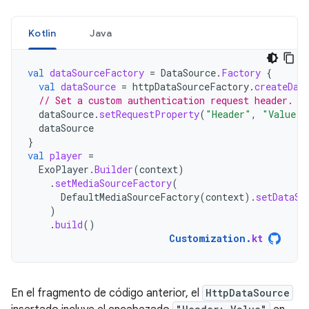
Kotlin
Java
val
dataSourceFactory
=
DataSource
.
Factory
{
val
dataSource
=
httpDataSourceFactory
.
createDat
// Set a custom authentication request header.
dataSource
.
setRequestProperty
(
"Header"
,
"Value"
)
dataSource
}
val
player
=
ExoPlayer
.
Builder
(
context
)
.
setMediaSourceFactory
(
DefaultMediaSourceFactory
(
context
).
setDataSo
)
.
build
()
Customization
.
kt
En el fragmento de código anterior, el
HttpDataSource