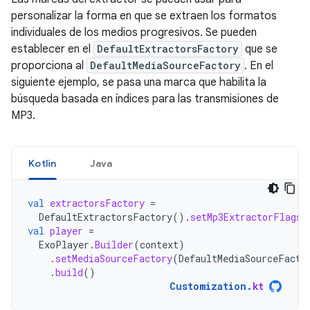
personalizar la forma en que se extraen los formatos
individuales de los medios progresivos. Se pueden
establecer en el
DefaultExtractorsFactory
que se
proporciona al
DefaultMediaSourceFactory
. En el
siguiente ejemplo, se pasa una marca que habilita la
búsqueda basada en índices para las transmisiones de
MP3.
Kotlin
Java
val
extractorsFactory
=
DefaultExtractorsFactory
().
setMp3ExtractorFlags
(
val
player
=
ExoPlayer
.
Builder
(
context
)
.
setMediaSourceFactory
(
DefaultMediaSourceFacto
.
build
()
Customization
.
kt