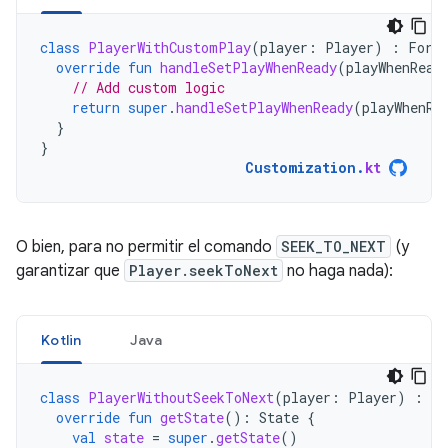
class
PlayerWithCustomPlay
(
player
:
Player
)
:
Forw
override
fun
handleSetPlayWhenReady
(
playWhenRead
// Add custom logic
return
super
.
handleSetPlayWhenReady
(
playWhenRe
}
}
Customization
.
kt
O bien, para no permitir el comando
SEEK_TO_NEXT
(y
garantizar que
Player.seekToNext
no haga nada):
Kotlin
Java
class
PlayerWithoutSeekToNext
(
player
:
Player
)
:
Fo
override
fun
getState
():
State
{
val
state
=
super
.
getState
()