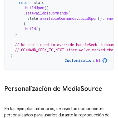
return
state
.
buildUpon
()
.
setAvailableCommands
(
state
.
availableCommands
.
buildUpon
().
remove
)
.
build
()
}
// We don't need to override handleSeek, because
// COMMAND_SEEK_TO_NEXT since we've marked that 
}
Customization
.
kt
Personalización de Media
Source
En los ejemplos anteriores, se insertan componentes
personalizados para usarlos durante la reproducción de