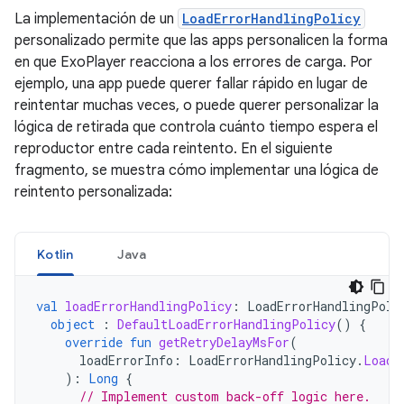
La implementación de un
LoadErrorHandlingPolicy
personalizado permite que las apps personalicen la forma
en que ExoPlayer reacciona a los errores de carga. Por
ejemplo, una app puede querer fallar rápido en lugar de
reintentar muchas veces, o puede querer personalizar la
lógica de retirada que controla cuánto tiempo espera el
reproductor entre cada reintento. En el siguiente
fragmento, se muestra cómo implementar una lógica de
reintento personalizada:
Kotlin
Java
val
loadErrorHandlingPolicy
:
LoadErrorHandlingPoli
object
:
DefaultLoadErrorHandlingPolicy
()
{
override
fun
getRetryDelayMsFor
(
loadErrorInfo
:
LoadErrorHandlingPolicy
.
LoadE
):
Long
{
// Implement custom back-off logic here.