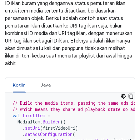
ID iklan buram yang dengannya status pemutaran iklan
untuk item media tertentu ditautkan, berdasarkan
persamaan objek. Berikut adalah contoh saat status
pemutaran iklan ditautkan ke URI tag iklan saja, bukan
kombinasi ID media dan URI tag iklan, dengan meneruskan
URI tag iklan sebagai ID iklan. Efeknya adalah iklan hanya
akan dimuat satu kali dan pengguna tidak akan melihat
iklan di item kedua saat memutar playlist dari awal hingga
akhir.
Kotlin
Java
// Build the media items, passing the same ads ide
// which means they share ad playback state so ads
val
firstItem
=
MediaItem
.
Builder
()
.
setUri
(
firstVideoUri
)
.
setAdsConfiguration
(