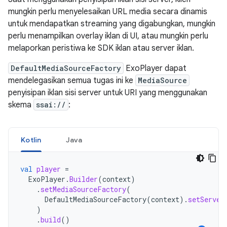
mungkin perlu menyelesaikan URL media secara dinamis
untuk mendapatkan streaming yang digabungkan, mungkin
perlu menampilkan overlay iklan di UI, atau mungkin perlu
melaporkan peristiwa ke SDK iklan atau server iklan.
DefaultMediaSourceFactory
ExoPlayer dapat
mendelegasikan semua tugas ini ke
MediaSource
penyisipan iklan sisi server untuk URI yang menggunakan
skema
ssai://
:
Kotlin
Java
val
player
=
ExoPlayer
.
Builder
(
context
)
.
setMediaSourceFactory
(
DefaultMediaSourceFactory
(
context
).
setServer
)
.
build
()