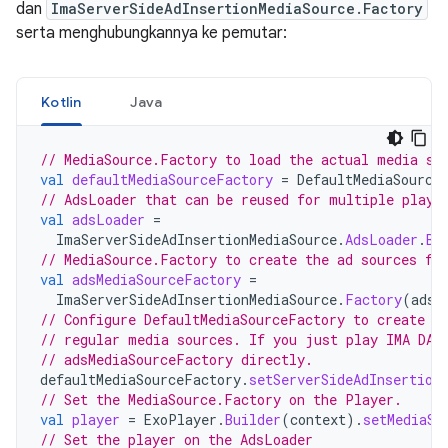
dan
ImaServerSideAdInsertionMediaSource.Factory
serta menghubungkannya ke pemutar:
Kotlin
Java
// MediaSource.Factory to load the actual media st
val
defaultMediaSourceFactory
=
DefaultMediaSource
// AdsLoader that can be reused for multiple playb
val
adsLoader
=
ImaServerSideAdInsertionMediaSource
.
AdsLoader
.
Bu
// MediaSource.Factory to create the ad sources fo
val
adsMediaSourceFactory
=
ImaServerSideAdInsertionMediaSource
.
Factory
(
adsL
// Configure DefaultMediaSourceFactory to create b
// regular media sources. If you just play IMA DAI
// adsMediaSourceFactory directly.
defaultMediaSourceFactory
.
setServerSideAdInsertion
// Set the MediaSource.Factory on the Player.
val
player
=
ExoPlayer
.
Builder
(
context
).
setMediaSo
// Set the player on the AdsLoader