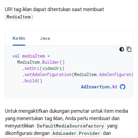
URI tag iklan dapat ditentukan saat membuat
MediaItem
:
Kotlin
Java
val
mediaItem
=
MediaItem
.
Builder
()
.
setUri
(
videoUri
)
.
setAdsConfiguration
(
MediaItem
.
AdsConfiguratio
.
build
()
AdInsertion
.
kt
Untuk mengaktifkan dukungan pemutar untuk item media
yang menentukan tag iklan, Anda perlu membuat dan
menyuntikkan
DefaultMediaSourceFactory
yang
dikonfigurasi dengan
AdsLoader.Provider
dan