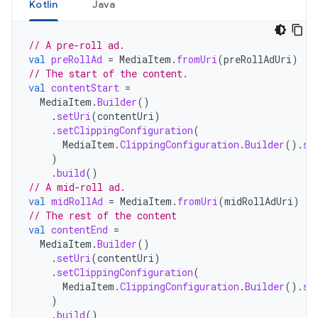
Kotlin
Java
// A pre-roll ad.
val
preRollAd
=
MediaItem
.
fromUri
(
preRollAdUri
)
// The start of the content.
val
contentStart
=
MediaItem
.
Builder
()
.
setUri
(
contentUri
)
.
setClippingConfiguration
(
MediaItem
.
ClippingConfiguration
.
Builder
().
se
)
.
build
()
// A mid-roll ad.
val
midRollAd
=
MediaItem
.
fromUri
(
midRollAdUri
)
// The rest of the content
val
contentEnd
=
MediaItem
.
Builder
()
.
setUri
(
contentUri
)
.
setClippingConfiguration
(
MediaItem
.
ClippingConfiguration
.
Builder
().
se
)
.
build
()