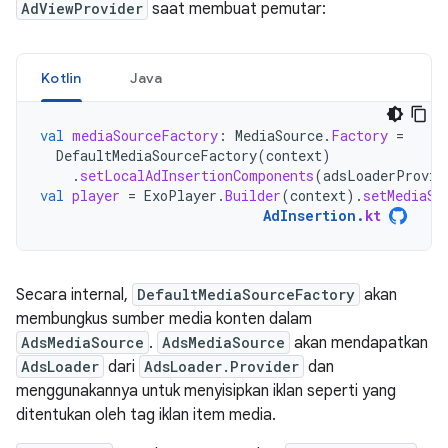
AdViewProvider
saat membuat pemutar:
Kotlin
Java
val
mediaSourceFactory
:
MediaSource
.
Factory
=
DefaultMediaSourceFactory
(
context
)
.
setLocalAdInsertionComponents
(
adsLoaderProvid
val
player
=
ExoPlayer
.
Builder
(
context
).
setMediaSo
AdInsertion
.
kt
Secara internal,
DefaultMediaSourceFactory
akan
membungkus sumber media konten dalam
AdsMediaSource
.
AdsMediaSource
akan mendapatkan
AdsLoader
dari
AdsLoader.Provider
dan
menggunakannya untuk menyisipkan iklan seperti yang
ditentukan oleh tag iklan item media.