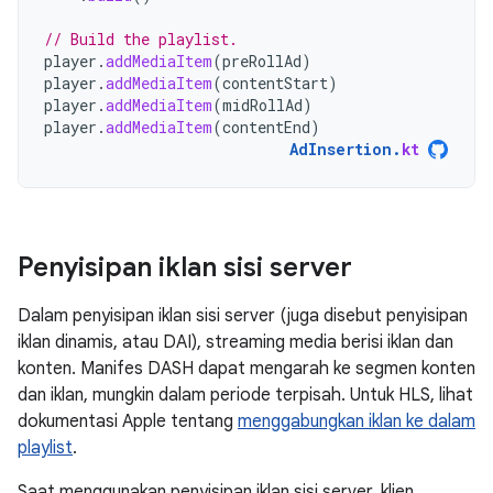
// Build the playlist.
player
.
addMediaItem
(
preRollAd
)
player
.
addMediaItem
(
contentStart
)
player
.
addMediaItem
(
midRollAd
)
player
.
addMediaItem
(
contentEnd
)
AdInsertion
.
kt
Penyisipan iklan sisi server
Dalam penyisipan iklan sisi server (juga disebut penyisipan
iklan dinamis, atau DAI), streaming media berisi iklan dan
konten. Manifes DASH dapat mengarah ke segmen konten
dan iklan, mungkin dalam periode terpisah. Untuk HLS, lihat
dokumentasi Apple tentang
menggabungkan iklan ke dalam
playlist
.
Saat menggunakan penyisipan iklan sisi server, klien