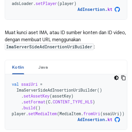
adsLoader
.
setPlayer
(
player
)
AdInsertion
.
kt
Muat kunci aset IMA, atau ID sumber konten dan ID video,
dengan membuat URL menggunakan
ImaServerSideAdInsertionUriBuilder
:
Kotlin
Java
val
ssaiUri
=
ImaServerSideAdInsertionUriBuilder
()
.
setAssetKey
(
assetKey
)
.
setFormat
(
C
.
CONTENT_TYPE_HLS
)
.
build
()
player
.
setMediaItem
(
MediaItem
.
fromUri
(
ssaiUri
))
AdInsertion
.
kt