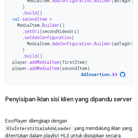
MediaItem
.
AdsConfiguration
.
Builder
(
adTagUri
)
)
.
build
()
val
secondItem
=
MediaItem
.
Builder
()
.
setUri
(
secondVideoUri
)
.
setAdsConfiguration
(
MediaItem
.
AdsConfiguration
.
Builder
(
adTagUri
)
)
.
build
()
player
.
addMediaItem
(
firstItem
)
player
.
addMediaItem
(
secondItem
)
AdInsertion
.
kt
Penyisipan iklan sisi klien yang dipandu server
ExoPlayer dilengkapi dengan
HlsInterstitialsAdsLoader
yang mendukung iklan yang
ditentukan dalam playlist HLS untuk disisipkan secara