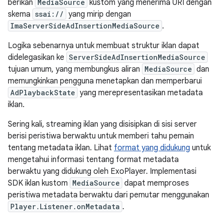
berikan
MediaSource
kustom yang menerima URI dengan
skema
ssai://
yang mirip dengan
ImaServerSideAdInsertionMediaSource
.
Logika sebenarnya untuk membuat struktur iklan dapat
didelegasikan ke
ServerSideAdInsertionMediaSource
tujuan umum, yang membungkus aliran
MediaSource
dan
memungkinkan pengguna menetapkan dan memperbarui
AdPlaybackState
yang merepresentasikan metadata
iklan.
Sering kali, streaming iklan yang disisipkan di sisi server
berisi peristiwa berwaktu untuk memberi tahu pemain
tentang metadata iklan. Lihat
format yang didukung
untuk
mengetahui informasi tentang format metadata
berwaktu yang didukung oleh ExoPlayer. Implementasi
SDK iklan kustom
MediaSource
dapat memproses
peristiwa metadata berwaktu dari pemutar menggunakan
Player.Listener.onMetadata
.