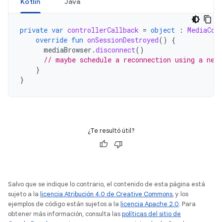
Kotlin
Java
private
var
controllerCallback
=
object
:
MediaCon
override
fun
onSessionDestroyed
()
{
mediaBrowser
.
disconnect
()
// maybe schedule a reconnection using a new
}
}
¿Te resultó útil?
Salvo que se indique lo contrario, el contenido de esta página está
sujeto a la
licencia Atribución 4.0 de Creative Commons
, y los
ejemplos de código están sujetos a la
licencia Apache 2.0
. Para
obtener más información, consulta las
políticas del sitio de