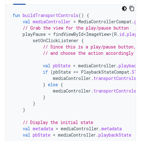
fun
buildTransportControls
()
{
val
mediaController
=
MediaControllerCompat
.
ge
// Grab the view for the play/pause button
playPause
=
findViewById<ImageView>
(
R
.
id
.
play_
setOnClickListener
{
// Since this is a play/pause button, 
// and choose the action accordingly
val
pbState
=
mediaController
.
playback
if
(
pbState
==
PlaybackStateCompat
.
STA
mediaController
.
transportControls
.
}
else
{
mediaController
.
transportControls
.
}
}
}
// Display the initial state
val
metadata
=
mediaController
.
metadata
val
pbState
=
mediaController
.
playbackState