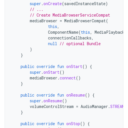
super
.
onCreate
(
savedInstanceState
)
// ...
// Create MediaBrowserServiceCompat
mediaBrowser
=
MediaBrowserCompat
(
this
,
ComponentName
(
this
,
MediaPlaybackS
connectionCallbacks
,
null
// optional Bundle
)
}
public
override
fun
onStart
()
{
super
.
onStart
()
mediaBrowser
.
connect
()
}
public
override
fun
onResume
()
{
super
.
onResume
()
volumeControlStream
=
AudioManager
.
STREAM_
}
public
override
fun
onStop
()
{