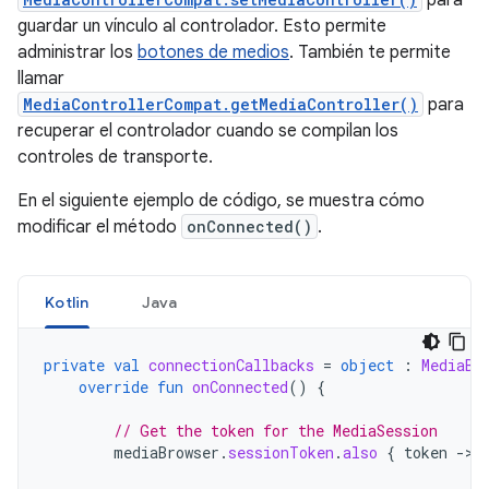
para
guardar un vínculo al controlador. Esto permite
administrar los
botones de medios
. También te permite
llamar
MediaControllerCompat.getMediaController()
para
recuperar el controlador cuando se compilan los
controles de transporte.
En el siguiente ejemplo de código, se muestra cómo
modificar el método
onConnected()
.
Kotlin
Java
private
val
connectionCallbacks
=
object
:
MediaBr
override
fun
onConnected
()
{
// Get the token for the MediaSession
mediaBrowser
.
sessionToken
.
also
{
token
-
>
