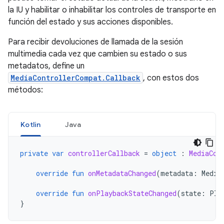
la IU y habilitar o inhabilitar los controles de transporte en
función del estado y sus acciones disponibles.
Para recibir devoluciones de llamada de la sesión
multimedia cada vez que cambien su estado o sus
metadatos, define un
MediaControllerCompat.Callback
, con estos dos
métodos:
Kotlin
Java
private
var
controllerCallback
=
object
:
MediaCon
override
fun
onMetadataChanged
(
metadata
:
Media
override
fun
onPlaybackStateChanged
(
state
:
Pla
}