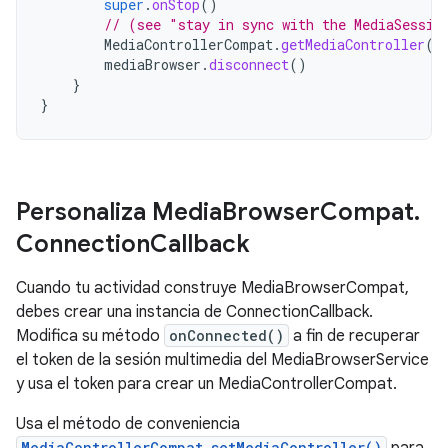
super
.
onStop
()
// (see "stay in sync with the MediaSessio
MediaControllerCompat
.
getMediaController
(
t
mediaBrowser
.
disconnect
()
}
}
Personaliza Media
Browser
Compat
.
Connection
Callback
Cuando tu actividad construye MediaBrowserCompat,
debes crear una instancia de ConnectionCallback.
Modifica su método
onConnected()
a fin de recuperar
el token de la sesión multimedia del MediaBrowserService
y usa el token para crear un MediaControllerCompat.
Usa el método de conveniencia
MediaControllerCompat.setMediaController()