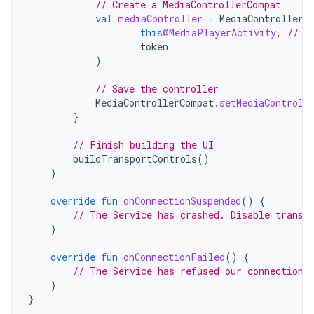
// Create a MediaControllerCompat
val
mediaController
=
MediaControllerC
this
@MediaPlayerActivity
,
// C
token
)
// Save the controller
MediaControllerCompat
.
setMediaControll
}
// Finish building the UI
buildTransportControls
()
}
override
fun
onConnectionSuspended
()
{
// The Service has crashed. Disable transp
}
override
fun
onConnectionFailed
()
{
// The Service has refused our connection
}
}