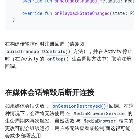
override
fun
onMetadataChanged
(
metadata
:
Media
override
fun
onPlaybackStateChanged
(
state
:
Pla
}
在构建传输控件时注册回调（请参阅
buildTransportControls()
方法），并在 Activity 停止
时（在 Activity 的
onStop()
生命周期方法中）取消注册
回调。
在媒体会话销毁后断开连接
如果媒体会话失效，
onSessionDestroyed()
回调。在这
种情况下，会话将无法使用 在
MediaBrowserService
的
生命周期内再次触发。虽然函数 与
MediaBrowser
相关的
更改可能会继续运行，用户将无法查看或控制 而这很可能
会减少 部署应用