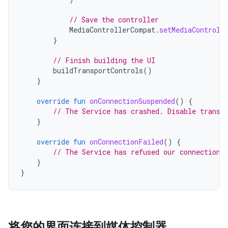
// Save the controller
MediaControllerCompat
.
setMediaControll
}
// Finish building the UI
buildTransportControls
()
}
override
fun
onConnectionSuspended
()
{
// The Service has crashed. Disable transp
}
override
fun
onConnectionFailed
()
{
// The Service has refused our connection
}
}
将您的界面连接到媒体控制器