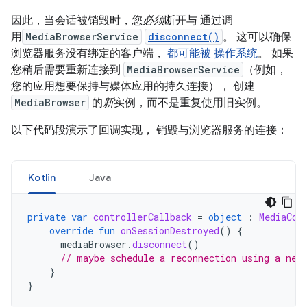
因此，当会话被销毁时，您
必须
断开与 通过调
用
MediaBrowserService
disconnect()
。 这可以确保
浏览器服务没有绑定的客户端，
都可能被 操作系统
。 如果
您稍后需要重新连接到
MediaBrowserService
（例如，
您的应用想要保持与媒体应用的持久连接）， 创建
MediaBrowser
的
新
实例，而不是重复使用旧实例。
以下代码段演示了回调实现， 销毁与浏览器服务的连接：
Kotlin
Java
private
var
controllerCallback
=
object
:
MediaCon
override
fun
onSessionDestroyed
()
{
mediaBrowser
.
disconnect
()
// maybe schedule a reconnection using a new
}
}