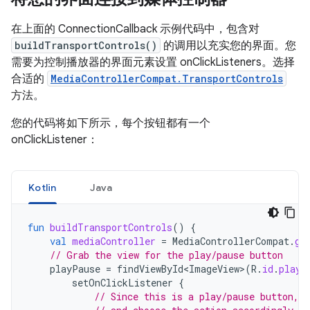
在上面的 ConnectionCallback 示例代码中，包含对
buildTransportControls()
的调用以充实您的界面。您
需要为控制播放器的界面元素设置 onClickListeners。选择
合适的
MediaControllerCompat.TransportControls
方法。
您的代码将如下所示，每个按钮都有一个
onClickListener：
Kotlin
Java
fun
buildTransportControls
()
{
val
mediaController
=
MediaControllerCompat
.
ge
// Grab the view for the play/pause button
playPause
=
findViewById<ImageView>
(
R
.
id
.
play_
setOnClickListener
{
// Since this is a play/pause button, 