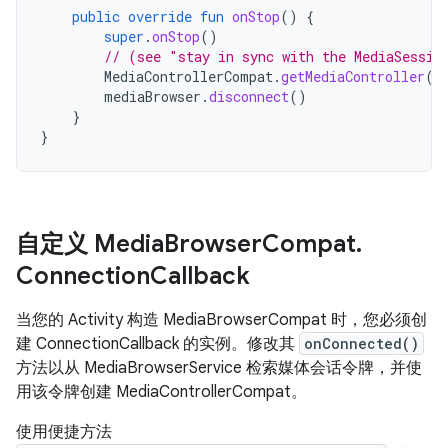
public
override
fun
onStop
()
{
super
.
onStop
()
// (see "stay in sync with the MediaSessio
MediaControllerCompat
.
getMediaController
(
t
mediaBrowser
.
disconnect
()
}
}
自定义 Media
Browser
Compat
.
Connection
Callback
当您的 Activity 构造 MediaBrowserCompat 时，您必须创
建 ConnectionCallback 的实例。修改其
onConnected()
方法以从 MediaBrowserService 检索媒体会话令牌，并使
用该令牌创建 MediaControllerCompat。
使用便捷方法