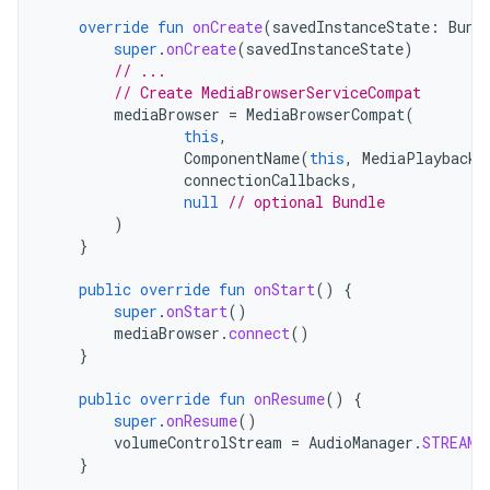
override
fun
onCreate
(
savedInstanceState
:
Bund
super
.
onCreate
(
savedInstanceState
)
// ...
// Create MediaBrowserServiceCompat
mediaBrowser
=
MediaBrowserCompat
(
this
,
ComponentName
(
this
,
MediaPlaybackS
connectionCallbacks
,
null
// optional Bundle
)
}
public
override
fun
onStart
()
{
super
.
onStart
()
mediaBrowser
.
connect
()
}
public
override
fun
onResume
()
{
super
.
onResume
()
volumeControlStream
=
AudioManager
.
STREAM_
}