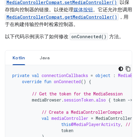
MediaControllerCompat.setMediaController()
以保
存指向控制器的链接。以便处理
媒体按钮
。它还允许您调用
MediaControllerCompat.getMediaController()
，用
于在构建传输控件时检索控制器。
以下代码示例演示了如何修改
onConnected()
方法。
Kotlin
Java
private
val
connectionCallbacks
=
object
:
MediaBr
override
fun
onConnected
()
{
// Get the token for the MediaSession
mediaBrowser
.
sessionToken
.
also
{
token
-
>

// Create a MediaControllerCompat
val
mediaController
=
MediaControllerC
this
@MediaPlayerActivity
,
// C
token
)