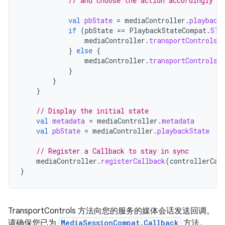
// and choose the action accordingly
val
pbState
=
mediaController
.
playback
if
(
pbState
==
PlaybackStateCompat
.
STA
mediaController
.
transportControls
.
}
else
{
mediaController
.
transportControls
.
}
}
}
// Display the initial state
val
metadata
=
mediaController
.
metadata
val
pbState
=
mediaController
.
playbackState
// Register a Callback to stay in sync
mediaController
.
registerCallback
(
controllerCal
}
TransportControls 方法向您的服务的媒体会话发送回调。
请确保您已为
MediaSessionCompat.Callback
方法。