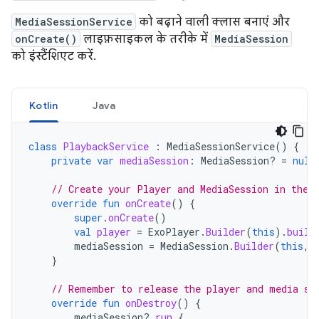
MediaSessionService
को बढ़ाने वाली क्लास बनाएं और
onCreate()
लाइफ़साइकल के तरीके में
MediaSession
को इंस्टैंशिएट करें.
Kotlin
Java
class
PlaybackService
:
MediaSessionService
()
{
private
var
mediaSession
:
MediaSession? 
=
null
// Create your Player and MediaSession in the 
override
fun
onCreate
()
{
super
.
onCreate
()
val
player
=
ExoPlayer
.
Builder
(
this
).
build
mediaSession
=
MediaSession
.
Builder
(
this
,
}
// Remember to release the player and media se
override
fun
onDestroy
()
{
mediaSession
?.
run
{