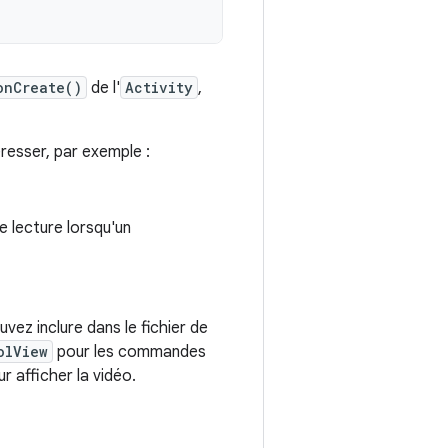
onCreate()
de l'
Activity
,
éresser, par exemple :
 lecture lorsqu'un
vez inclure dans le fichier de
olView
pour les commandes
r afficher la vidéo.