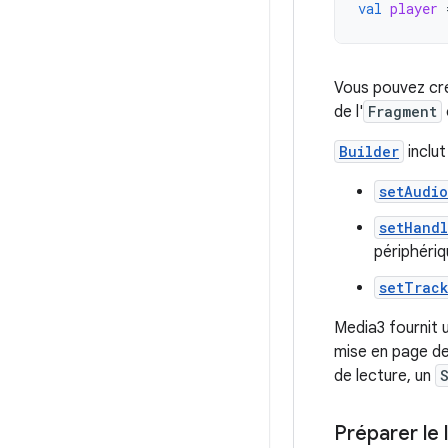
val
player
Vous pouvez cré
de l'
Fragment
Builder
inclut
setAudio
setHand
périphéri
setTrac
Media3 fournit 
mise en page d
de lecture, un
Préparer le 