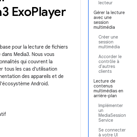
lecteur
a3 Exo
Player
Gérer la lecture
avec une
session
multimédia
Créer une
session
 base pour la lecture de fichiers
multimédia
e dans Media3. Nous vous
Accorder le
nnalités qui couvrent la
contrôle à
d'autres
r tous les cas d'utilisation
clients
gmentation des appareils et de
Lecture de
 l'écosystème Android.
contenus
multimédias en
arrière-plan
Implémenter
un
tif
MediaSession
Service
Se connecter
à votre UI