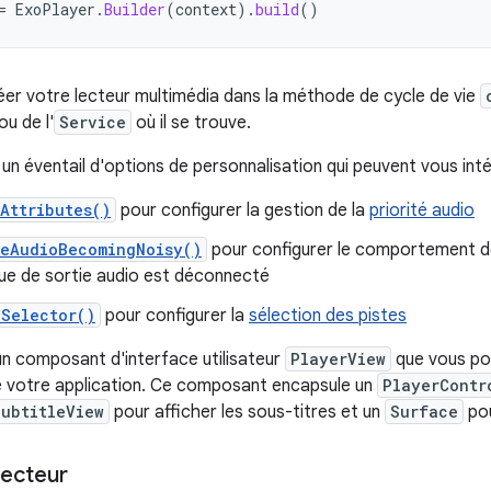
=
ExoPlayer
.
Builder
(
context
).
build
()
er votre lecteur multimédia dans la méthode de cycle de vie
ou de l'
Service
où il se trouve.
 un éventail d'options de personnalisation qui peuvent vous int
Attributes()
pour configurer la gestion de la
priorité audio
leAudioBecomingNoisy()
pour configurer le comportement de
que de sortie audio est déconnecté
kSelector()
pour configurer la
sélection des pistes
un composant d'interface utilisateur
PlayerView
que vous pou
e votre application. Ce composant encapsule un
PlayerContr
SubtitleView
pour afficher les sous-titres et un
Surface
pou
lecteur