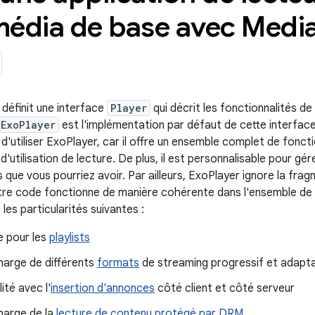
média de base avec Medi
définit une interface
Player
qui décrit les fonctionnalités de
ExoPlayer
est l'implémentation par défaut de cette interfac
utiliser ExoPlayer, car il offre un ensemble complet de fonctio
d'utilisation de lecture. De plus, il est personnalisable pour gére
 que vous pourriez avoir. Par ailleurs, ExoPlayer ignore la fra
otre code fonctionne de manière cohérente dans l'ensemble de
 les particularités suivantes :
e pour les
playlists
harge de différents
formats
de streaming progressif et adapta
ité avec l'
insertion d'annonces
côté client et côté serveur
harge de la
lecture de contenu protégé par DRM