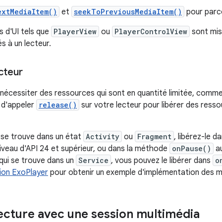
extMediaItem()
et
seekToPreviousMediaItem()
pour parcou
 d'UI tels que
PlayerView
ou
PlayerControlView
sont mis
iés à un lecteur.
ecteur
 nécessiter des ressources qui sont en quantité limitée, comme
 d'appeler
release()
sur votre lecteur pour libérer des resso
r se trouve dans un état
Activity
ou
Fragment
, libérez-le 
iveau d'API 24 et supérieur, ou dans la méthode
onPause()
au
 qui se trouve dans un
Service
, vous pouvez le libérer dans
o
on ExoPlayer
pour obtenir un exemple d'implémentation des m
lecture avec une session multimédia