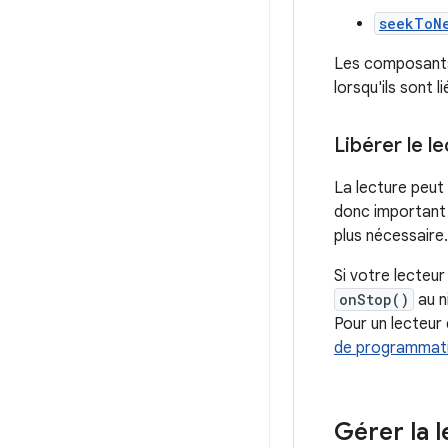
seekToN
Les composants
lorsqu'ils sont l
Libérer le l
La lecture peut
donc important
plus nécessaire.
Si votre lecteu
onStop()
au n
Pour un lecteur
de programmati
Gérer la 