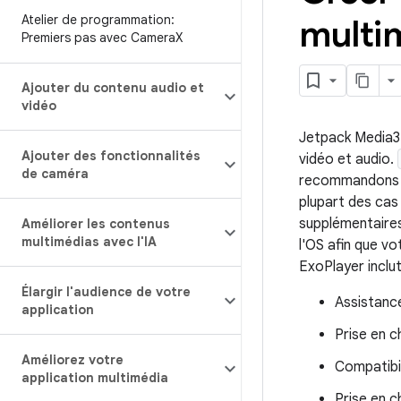
Atelier de programmation:
multi
Premiers pas avec Camera
X
Ajouter du contenu audio et
vidéo
Jetpack Media3 
Ajouter des fonctionnalités
vidéo et audio.
de caméra
recommandons d'
plupart des cas 
supplémentaires
Améliorer les contenus
multimédias avec l'IA
l'OS afin que v
ExoPlayer inclut
Élargir l'audience de votre
Assistanc
application
Prise en c
Améliorez votre
Compatibil
application multimédia
Prise en c