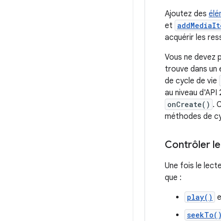
Ajoutez des
élé
et
addMediaIt
acquérir les re
Vous ne devez pa
trouve dans un
de cycle de vie
au niveau d'API 
onCreate()
. 
méthodes de cyc
Contrôler le
Une fois le lect
que :
play()
e
seekTo(