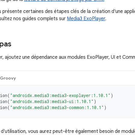
 présente certaines des étapes clés de la création d'une appli
nsultez nos guides complets sur
Media3 ExoPlayer
.
pas
, ajoutez une dépendance aux modules ExoPlayer, UI et Comm
Groovy
ion
(
"androidx.media3:media3-exoplayer:1.10.1"
)
ion
(
"androidx.media3:media3-ui:1.10.1"
)
ion
(
"androidx.media3:media3-common:1.10.1"
)
 d'utilisation, vous aurez peut-être également besoin de modu