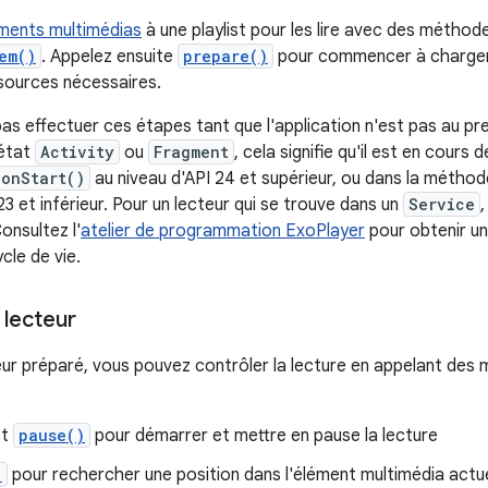
ments multimédias
à une playlist pour les lire avec des méthod
em()
. Appelez ensuite
prepare()
pour commencer à charger 
ssources nécessaires.
s effectuer ces étapes tant que l'application n'est pas au prem
 état
Activity
ou
Fragment
, cela signifie qu'il est en cour
onStart()
au niveau d'API 24 et supérieur, ou dans la méthod
23 et inférieur. Pour un lecteur qui se trouve dans un
Service
Consultez l'
atelier de programmation ExoPlayer
pour obtenir u
le de vie.
 lecteur
eur préparé, vous pouvez contrôler la lecture en appelant des m
t
pause()
pour démarrer et mettre en pause la lecture
)
pour rechercher une position dans l'élément multimédia actu