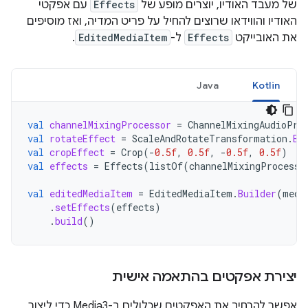
של מעבד האודיו, יוצרים מופע של
Effects
עם אפקטי
האודיו והווידאו שרוצים להחיל על פריט המדיה, ואז מוסיפים
את האובייקט
Effects
ל-
EditedMediaItem
.
Java
Kotlin
val
channelMixingProcessor
=
ChannelMixingAudioPro
val
rotateEffect
=
ScaleAndRotateTransformation
.
Bu
val
cropEffect
=
Crop
(
-
0.5f
,
0.5f
,
-
0.5f
,
0.5f
)
val
effects
=
Effects
(
listOf
(
channelMixingProcesso
val
editedMediaItem
=
EditedMediaItem
.
Builder
(
medi
.
setEffects
(
effects
)
.
build
()
יצירת אפקטים בהתאמה אישית
אפשר להרחיב את האפקטים שכלולים ב-Media3 כדי ליצור