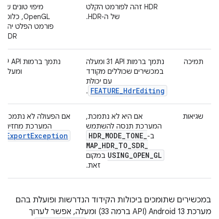
HDR זהה לפורמט הקלט
מיפוי טונים של
של ה-HDR.
OpenGL, כלומר
פורמט הפלט יהיה
SDR.
תמיכה
נתמך ברמות API‏ 31 ומעלה
נתמך ברמות API‏ 29
במכשירים שכוללים מקודד
ומעלה.
עם יכולת
FEATURE_HdrEditing
.
שגיאות
אם היא לא נתמכת,
אם הפעולה לא נתמכת,
המערכת תנסה להשתמש
המערכת מחזירה
ExportException
HDR
_
MODE
_
TONE
_
ב-
.
MAP
_
HDR
_
TO
_
SDR
_
USING
_
OPEN
_
GL
במקום
זאת.
במכשירים שתומכים ביכולות הקידוד הנדרשות ופועלת בהם
מערכת Android 13 ‏(API ברמה 33) ומעלה, אפשר לערוך