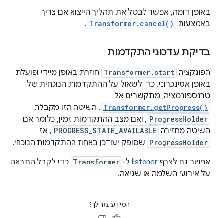
באופן דומה, אפשר לבטל את תהליך הייצוא אם צריך
באמצעות
Transformer.cancel()
.
בדיקת עדכוני התקדמות
הפונקציה
Transformer.start
חוזרת באופן מיידי ופועלת
באופן אסינכרוני. כדי לשאול על ההתקדמות הנוכחית של
טרנספורמציה, מתקשרים אל
Transformer.getProgress()
. השיטה הזו מקבלת
ProgressHolder
, ואם מצב ההתקדמות זמין, כלומר אם
השיטה מחזירה
PROGRESS_STATE_AVAILABLE
, אז
ProgressHolder
שסופק יעודכן באחוז ההתקדמות הנוכחי.
אפשר גם לצרף
listener
ל-
Transformer
כדי לקבל התראה
על אירועי השלמה או שגיאה.
המידע עזר לך?