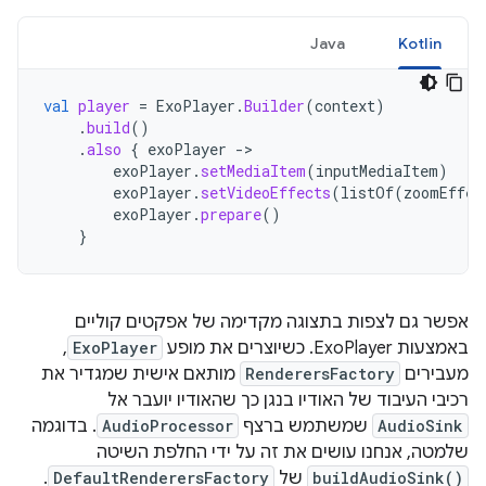
Java
Kotlin
val
player
=
ExoPlayer
.
Builder
(
context
)
.
build
()
.
also
{
exoPlayer
-
exoPlayer
.
setMediaItem
(
inputMediaItem
)
exoPlayer
.
setVideoEffects
(
listOf
(
zoomEffec
exoPlayer
.
prepare
()
}
אפשר גם לצפות בתצוגה מקדימה של אפקטים קוליים
באמצעות ExoPlayer. כשיוצרים את מופע
ExoPlayer
,
מעבירים
RenderersFactory
מותאם אישית שמגדיר את
רכיבי העיבוד של האודיו בנגן כך שהאודיו יועבר אל
AudioSink
שמשתמש ברצף
AudioProcessor
. בדוגמה
שלמטה, אנחנו עושים את זה על ידי החלפת השיטה
buildAudioSink()
של
DefaultRenderersFactory
.