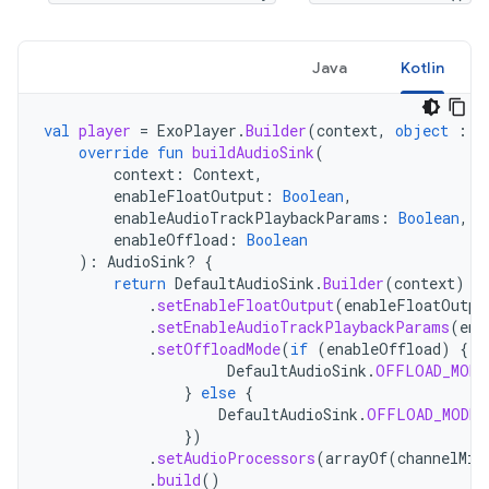
Java
Kotlin
val
player
=
ExoPlayer
.
Builder
(
context
,
object
:
D
override
fun
buildAudioSink
(
context
:
Context
,
enableFloatOutput
:
Boolean
,
enableAudioTrackPlaybackParams
:
Boolean
,
enableOffload
:
Boolean
):
AudioSink? 
{
return
DefaultAudioSink
.
Builder
(
context
)
.
setEnableFloatOutput
(
enableFloatOutpu
.
setEnableAudioTrackPlaybackParams
(
ena
.
setOffloadMode
(
if
(
enableOffload
)
{
DefaultAudioSink
.
OFFLOAD_MODE
}
else
{
DefaultAudioSink
.
OFFLOAD_MODE_
})
.
setAudioProcessors
(
arrayOf
(
channelMix
.
build
()