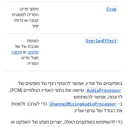
Crop
חיתוך פריט
המדיה למסגרת
קטנה או גדולה
יותר
OverlayEffect
הוספת
שכבת-על של
טקסט
או
תמונה
מעל פריט
המדיה
באפקטים של אודיו, אפשר להוסיף רצף של מופעים של
AudioProcessor
שישנו את נתוני האודיו הגולמיים (PCM).
לדוגמה, אפשר להשתמש
ב-
ChannelMixingAudioProcessor
כדי לערבב ולשנות
את הגודל של ערוצי אודיו.
כדי להשתמש באפקטים האלה, יוצרים מופע של האפקט או