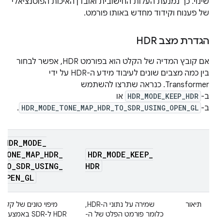
שינוי. כך נמנעת העלות החישובית ואובדן האיכות הפוטנציאלי
של פענוח וקידוד מחדש באותו פורמט.
הגדרת מצב HDR
אם קובץ המדיה של הקלט הוא בפורמט HDR, אפשר לבחור
בין כמה מצבים שונים לעיבוד מידע ה-HDR על ידי
Transformer. כנראה שתרצו להשתמש
ב-
HDR_MODE_KEEP_HDR
או
ב-
HDR_MODE_TONE_MAP_HDR_TO_SDR_USING_OPEN_GL
.
HDR
_
MODE
_
TONE
_
MAP
_
HDR
_
HDR
_
MODE
_
KEEP
_
TO
_
SDR
_
USING
_
HDR
OPEN
_
GL
תיאור
שמירה על נתוני ה-HDR,
מיפוי טונים של קלט
כלומר פורמט הפלט של ה-
HDR ל-SDR באמצעות