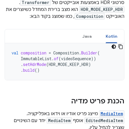
סרטוני HDR באמצעות אובייקטים של
Transformer
.
HDR_MODE_KEEP_HDR
הוא מצב ברירת המחדל כשיוצרים את
האובייקט
Composition
, כמו שמוצג בקוד הבא:
Java
Kotlin
val
composition
=
Composition
.
Builder
(
ImmutableList
.
of
(
videoSequence
))
.
setHdrMode
(
HDR_MODE_KEEP_HDR
)
.
build
()
הכנת פריט מדיה
MediaItem
מייצג פריט אודיו או וידאו באפליקציה.
EditedMediaItem
אוסף
MediaItem
יחד עם השינויים
שצריך להחיל עליו.