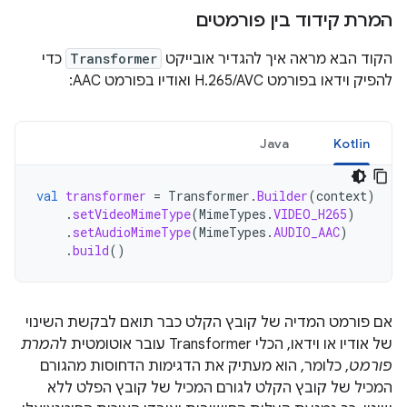
המרת קידוד בין פורמטים
הקוד הבא מראה איך להגדיר אובייקט
Transformer
כדי
להפיק וידאו בפורמט H.265/AVC ואודיו בפורמט AAC:
Java
Kotlin
val
transformer
=
Transformer
.
Builder
(
context
)
.
setVideoMimeType
(
MimeTypes
.
VIDEO_H265
)
.
setAudioMimeType
(
MimeTypes
.
AUDIO_AAC
)
.
build
()
אם פורמט המדיה של קובץ הקלט כבר תואם לבקשת השינוי
של אודיו או וידאו, הכלי Transformer עובר אוטומטית ל
המרת
פורמט
, כלומר, הוא מעתיק את הדגימות הדחוסות מהגורם
המכיל של קובץ הקלט לגורם המכיל של קובץ הפלט ללא