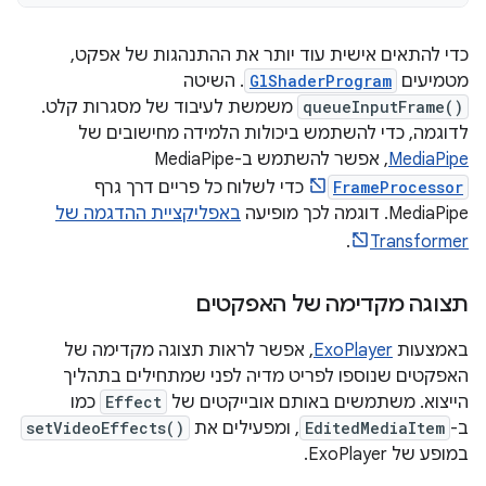
כדי להתאים אישית עוד יותר את ההתנהגות של אפקט,
מטמיעים
GlShaderProgram
. השיטה
queueInputFrame()
משמשת לעיבוד של מסגרות קלט.
לדוגמה, כדי להשתמש ביכולות הלמידה מחישובים של
MediaPipe
, אפשר להשתמש ב-MediaPipe
FrameProcessor
כדי לשלוח כל פריים דרך גרף
MediaPipe. דוגמה לכך מופיעה
באפליקציית ההדגמה של
.
Transformer
תצוגה מקדימה של האפקטים
באמצעות
ExoPlayer
, אפשר לראות תצוגה מקדימה של
האפקטים שנוספו לפריט מדיה לפני שמתחילים בתהליך
הייצוא. משתמשים באותם אובייקטים של
Effect
כמו
ב-
EditedMediaItem
, ומפעילים את
setVideoEffects()
במופע של ExoPlayer.