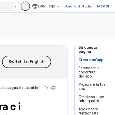
/
Android Studio
Accedi
Su questa
pagina
Creare un'app
Estendere la
copertura
dell'app
Migliorare la tua
sta pagina è stata utile?
app
Ottimizzare per
l'alta qualità
a e i
Aggiungere
funzionalità