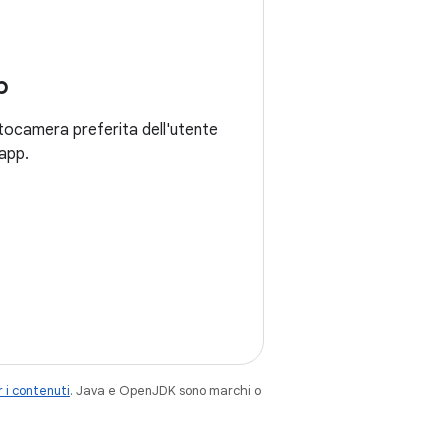
p
fotocamera preferita dell'utente
app.
 i contenuti
. Java e OpenJDK sono marchi o