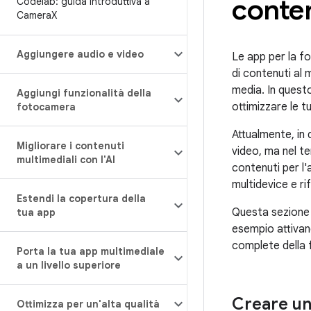
conten
Codelab: guida introduttiva a
Camera
X
Aggiungere audio e video
Le app per la f
di contenuti al 
media. In questo
Aggiungi funzionalità della
ottimizzare le t
fotocamera
Attualmente, in 
Migliorare i contenuti
video, ma nel t
multimediali con l'AI
contenuti per l'
multidevice e ri
Estendi la copertura della
Questa sezione 
tua app
esempio attivan
complete della 
Porta la tua app multimediale
a un livello superiore
Creare u
Ottimizza per un'alta qualità