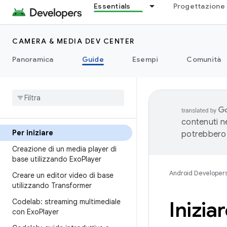
Essentials
Progettazione 
CAMERA & MEDIA DEV CENTER
Panoramica
Guide
Esempi
Comunità
contenuti ne
Per iniziare
potrebbero 
Creazione di un media player di
base utilizzando Exo
Player
Android Developer
Creare un editor video di base
utilizzando Transformer
Codelab: streaming multimediale
Inizia
con Exo
Player