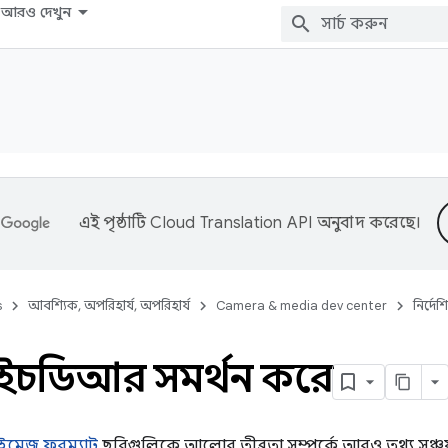
আরও দেখুন
এই পৃষ্ঠাটি
Cloud Translation API
অনুবাদ করেছে।
s
আবশ্যিক, অপরিহার্য, অপরিহার্য
Camera & media dev center
নির্দেশ
া এইচডিআর সমর্থন করে
 ইমেজ ফরম্যাট
ছবিগুলিকে আলোর তীব্রতা সম্পর্কে আরও তথ্য সঞ্