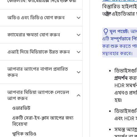
কোডল্যাব: ক্যামেরাএক্স দিয়ে শুরু করা
বিস্তারিত হাইলা
আল্ট্রা এইচডিআর
অডিও এবং ভিডিও যোগ করুন
মূল পয়েন্ট:
আল্
ক্যামেরার ক্ষমতা যোগ করুন
এটি
সম্পূর্ণভাবে পিছ
করা শুরু করতে পার
এআই দিয়ে মিডিয়াকে উন্নত করুন
সদ্ব্যবহার করবে।
আপনার অ্যাপের নাগাল প্রসারিত
ডিভাইসগুলি
করুন
প্রদর্শন
করত
HDR সমর্থন
আপনার মিডিয়া অ্যাপকে লেভেল
এখনও প্রদর
আপ করুন
হয়৷
ওভারভিউ
ডিভাইসগুল
একটি সেরা-ইন-ক্লাস অ্যাপের জন্য
এবং HDR স
বিবেচনা
সমস্ত অ্যা
স্থানিক অডিও