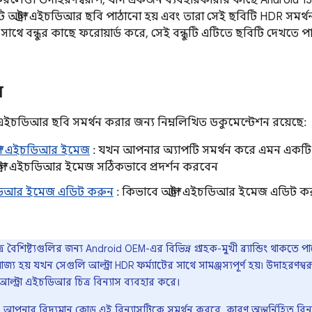
 করলেও। উদাহরণস্বরূপ, যদি একজন ব্যবহারকারীর কাছে Android 
ি আল্ট্রা এইচডিআর ছবি পাঠানো হয় এবং তারা সেই ছবিটি HDR সমর্থন
াথে বন্ধুর কাছে ফরোয়ার্ড করে, সেই বন্ধুটি এটিতে ছবিটি দেখতে পারে।
ন
রা এইচডিআর ছবি সমর্থন করার জন্য নিম্নলিখিত ডকুমেন্টেশন রয়েছে:
্ট্রা এইচডিআর ইমেজ
: যখন আপনার অ্যাপটি সমর্থন করে এমন একট
্ট্রা এইচডিআর ইমেজ সঠিকভাবে প্রদর্শন করবেন
ইচডিআর ইমেজ এডিট করুন
: কিভাবে আল্ট্রা এইচডিআর ইমেজ এডিট করতে 
র বৈশিষ্ট্যগুলির জন্য Android OEM-এর বিভিন্ন গ্রাহক-মুখী ব্র্যান্ডিং থাকতে 
যোজ্য হয় যখন সেগুলি আল্ট্রা HDR ফর্ম্যাটের সাথে সামঞ্জস্যপূর্ণ হয়৷ উদাহরণস্
আল্ট্রা এইচডিআর চিত্র বিন্যাস ব্যবহার করে।
 আপনার বিদ্যমান কোড এই বিন্যাসটিকে সমর্থন করবে, কারণ অন্তর্নিহিত বিন