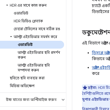
সমর্থন না
HDR এর সাথে কাজ করুন
চ্যাটে একট
ডিভাইসের স
ওভারভিউ
HDR ভিডিও প্লেব্যাক
চেহারা টেবিলের সাথে সঠিক রঙ
ডকুমেন্টেশ
আল্ট্রা এইচডিআর সমর্থন করে
এই বিভাগে আল্ট্
ওভারভিউ
আল্ট্রা এইচডিআর ছবি প্রদর্শন
ডিসপ্লে আল
করুন
কিভাবে আল
আল্ট্রা এইচডিআর ছবি
আল্ট্রা এ
সম্পাদনা করুন
করে
ছবিতে ছবি ব্যবহার করা
মিডিয়া অভিক্ষেপ
দ্রষ্টব্য:
HDR চিত্
বৈশিষ্ট্যগুলিতে প্র
সুপার এইচডিআর
উচ্চ মানের জন্য অপ্টিমাইজ করুন
বিকাশকারী হিসাবে,