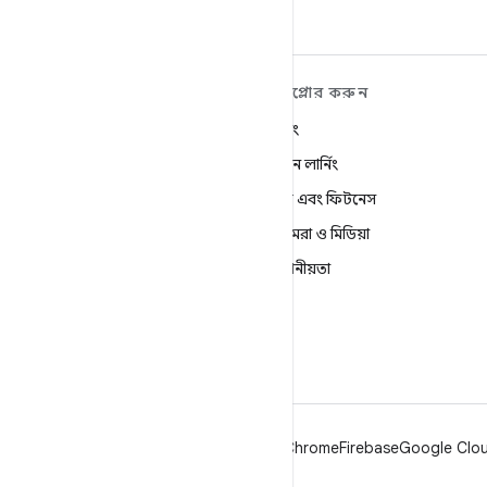
ANDROID সম্পর্কে আরও
এক্সপ্লোর করুন
শিখুন
গেমিং
Android
মেশিন লার্নিং
এন্টারপ্রাইজের জন্য Android
স্বাস্থ্য এবং ফিটনেস
নিরাপত্তা
ক্যামেরা ও মিডিয়া
সোর্স
গোপনীয়তা
খবর
5G
ব্লগ
Podcasts
Android
Chrome
Firebase
Google Cloud