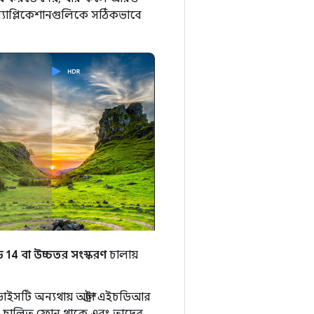
অ্যাপ্লিকেশানগুলিকে সঠিকভাবে
য়েড 14 বা উচ্চতর সংস্করণ
চালায়
সটি অন্যথায় আল্ট্রা এইচডিআর