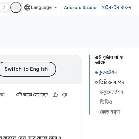
/
Android Studio
সাইন-ইন করুন
এই পৃষ্ঠায় যা যা
আছে
ডকুমেন্টেশন
অতিরিক্ত সম্পদ
ডকুমেন্টেশন
িকা
এটি কাজে লেগেছে?
ভিডিও
কোড নমুনা
চয় করতে দেয়, যার ফলে আরও