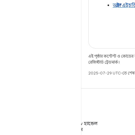
আল্ট্রা এই
এই পৃষ্ঠার কন্টেন্ট ও কোডের
রেজিস্টার্ড ট্রেডমার্ক।
2025-07-29 UTC-তে শেষব
X
X-এ @AndroidDev হ্যান্ডেল
ফলো করুন