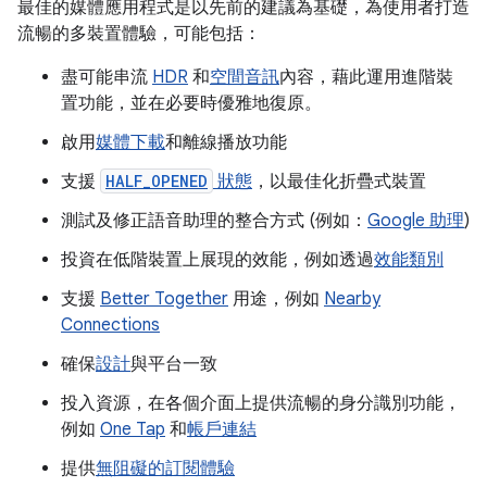
最佳的媒體應用程式是以先前的建議為基礎，為使用者打造
流暢的多裝置體驗，可能包括：
盡可能串流
HDR
和
空間音訊
內容，藉此運用進階裝
置功能，並在必要時優雅地復原。
啟用
媒體下載
和離線播放功能
支援
HALF_OPENED
狀態
，以最佳化折疊式裝置
測試及修正語音助理的整合方式 (例如：
Google 助理
)
投資在低階裝置上展現的效能，例如透過
效能類別
支援
Better Together
用途，例如
Nearby
Connections
確保
設計
與平台一致
投入資源，在各個介面上提供流暢的身分識別功能，
例如
One Tap
和
帳戶連結
提供
無阻礙的訂閱體驗