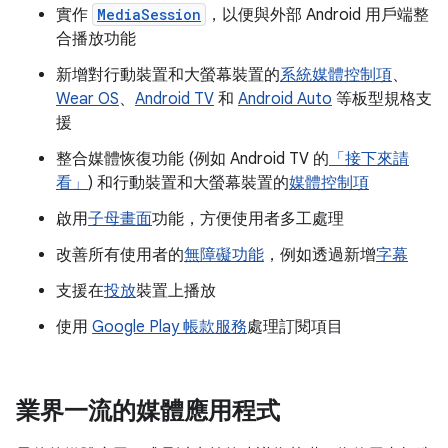
實作
MediaSession
，以便與外部 Android 用戶端整
合播放功能
新增對行動裝置和大螢幕裝置的
系統媒體控制項
、
Wear OS
、
Android TV
和
Android Auto
等板型規格支
援
整合媒體恢復功能 (例如 Android TV 的
「接下來請
看」
) 和行動裝置和大螢幕裝置的
媒體控制項
啟用
子母畫面
功能，方便使用者多工處理
改善所有使用者的
無障礙功能
，例如透過新增
字幕
支援在
投放
裝置上播放
使用
Google Play 帳款服務
處理訂閱項目
業界一流的媒體應用程式