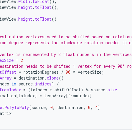
iewView
.
width
.
toFloat
(),
iewView
.
height
.
toFloat
(),
iewView
.
height
.
toFloat
()
estination vertexes need to be shifted based on rotation
ion degree represents the clockwise rotation needed to c
vertex is represented by 2 float numbers in the vertices
exSize
=
2
estination needs to be shifted 1 vertex for every 90° ro
tOffset
=
rotationDegrees
/
90
*
vertexSize
;
Array
=
destination
.
clone
()
ndex
in
source
.
indices
)
{
fromIndex
=
(
toIndex
+
shiftOffset
)
%
source
.
size
ination
[
toIndex
]
=
tempArray
[
fromIndex
]
etPolyToPoly
(
source
,
0
,
destination
,
0
,
4
)
atrix