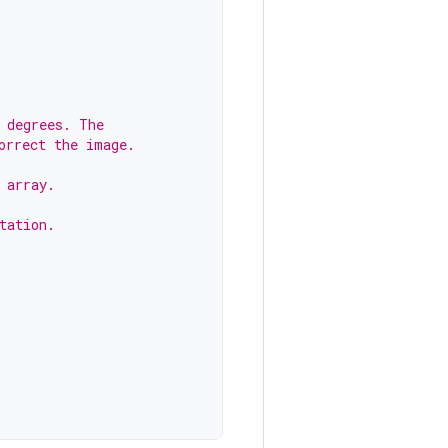
 degrees. The
orrect the image.
 array.
tation.