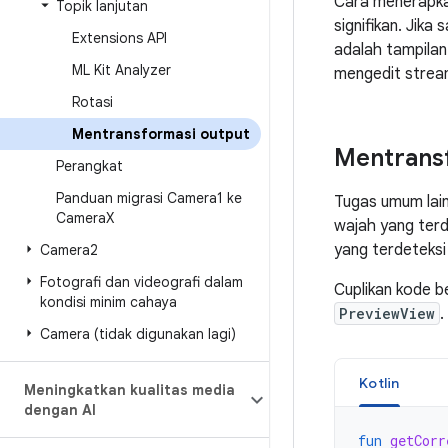
Cara menerapka
Topik lanjutan
signifikan. Jik
Extensions API
adalah tampilan
ML Kit Analyzer
mengedit stream
Rotasi
Mentransformasi output
Mentrans
Perangkat
Panduan migrasi Camera1 ke
Tugas umum lain
Camera
X
wajah yang terd
yang terdeteksi 
Camera2
Fotografi dan videografi dalam
Cuplikan kode b
kondisi minim cahaya
PreviewView
.
Camera (tidak digunakan lagi)
Kotlin
Meningkatkan kualitas media
dengan AI
fun
getCorr