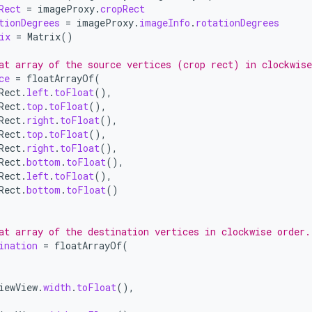
Rect
=
imageProxy
.
cropRect
tionDegrees
=
imageProxy
.
imageInfo
.
rotationDegrees
ix
=
Matrix
()
at array of the source vertices (crop rect) in clockwise
ce
=
floatArrayOf
(
Rect
.
left
.
toFloat
(),
Rect
.
top
.
toFloat
(),
Rect
.
right
.
toFloat
(),
Rect
.
top
.
toFloat
(),
Rect
.
right
.
toFloat
(),
Rect
.
bottom
.
toFloat
(),
Rect
.
left
.
toFloat
(),
Rect
.
bottom
.
toFloat
()
at array of the destination vertices in clockwise order.
ination
=
floatArrayOf
(
iewView
.
width
.
toFloat
(),