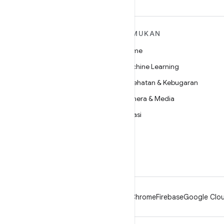
SELENGKAPNYA
TEMUKAN
TENTANG ANDROID
Game
Android
Machine Learning
Android untuk Perusahaan
Kesehatan & Kebugaran
Keamanan
Kamera & Media
Source
Privasi
Berita
5G
Blog
Podcast
Android
Chrome
Firebase
Google Clou