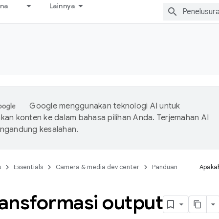
ana
Lainnya
s
Google menggunakan teknologi AI untuk
an konten ke dalam bahasa pilihan Anda. Terjemahan AI
ngandung kesalahan.
s
Essentials
Camera & media dev center
Panduan
Apakah
ansformasi output