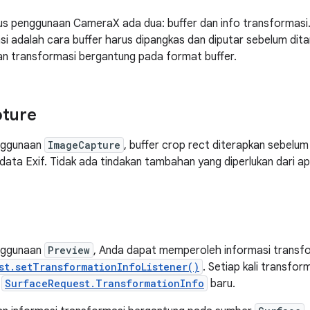
us penggunaan CameraX ada dua: buffer dan info transformasi.
si adalah cara buffer harus dipangkas dan diputar sebelum dit
n transformasi bergantung pada format buffer.
ture
nggunaan
ImageCapture
, buffer crop rect diterapkan sebelum
data Exif. Tidak ada tindakan tambahan yang diperlukan dari apl
nggunaan
Preview
, Anda dapat memperoleh informasi transf
st.setTransformationInfoListener()
. Setiap kali transfor
k
SurfaceRequest.TransformationInfo
baru.