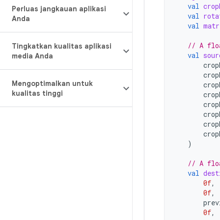
val
crop
Perluas jangkauan aplikasi
val
rota
Anda
val
matr
// A flo
Tingkatkan kualitas aplikasi
val
sour
media Anda
crop
crop
Mengoptimalkan untuk
crop
kualitas tinggi
crop
crop
crop
crop
crop
)
// A flo
val
dest
0f
,
0f
,
prev
0f
,