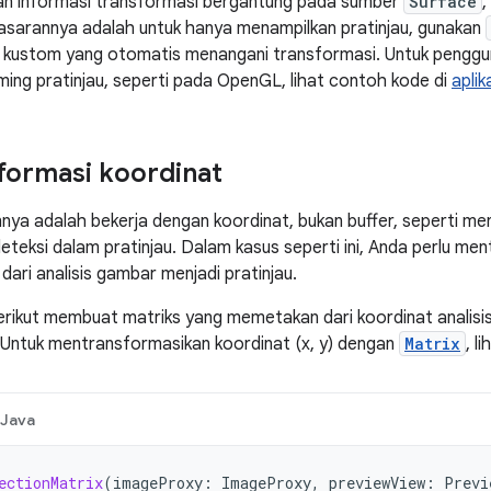
n informasi transformasi bergantung pada sumber
Surface
,
a sasarannya adalah untuk hanya menampilkan pratinjau, gunakan
 kustom yang otomatis menangani transformasi. Untuk penggun
ing pratinjau, seperti pada OpenGL, lihat contoh kode di
aplik
formasi koordinat
nya adalah bekerja dengan koordinat, bukan buffer, seperti me
eteksi dalam pratinjau. Dalam kasus seperti ini, Anda perlu me
dari analisis gambar menjadi pratinjau.
erikut membuat matriks yang memetakan dari koordinat analisi
 Untuk mentransformasikan koordinat (x, y) dengan
Matrix
, l
Java
ectionMatrix
(
imageProxy
:
ImageProxy
,
previewView
:
Previ