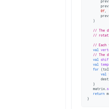
prev
prev
0f
,
prev
)
// The d
// rotat
// Each 
val
vert
// The d
val
shif
val
temp
for
(
toI
val
dest
}
matrix
.
s
return
m
}