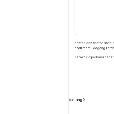
Konten dan contoh kode d
atau merek dagang terdaft
Terakhir diperbarui pad
X
Ikuti @AndroidDev tentang X