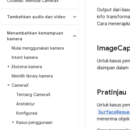
Codelab: Memulai Camera
X
Output dari kas
info transforma
Tambahkan audio dan video
Cara menerapka
Menambahkan kemampuan
kamera
Image
Cap
Mulai menggunakan kamera
Intent kamera
Untuk kasus pe
Ekstensi kamera
disimpan dalam 
Memilih library kamera
Camera
X
Pratinjau
Tentang Camera
X
Arsitektur
Untuk kasus pe
SurfaceReque
Konfigurasi
menerima obje
Kasus penggunaan