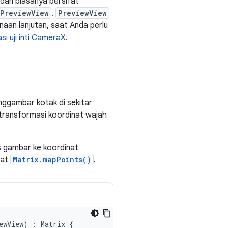
 dan biasanya bersifat
PreviewView
.
PreviewView
aan lanjutan, saat Anda perlu
asi uji inti CameraX
.
nggambar kotak di sekitar
ntransformasi koordinat wajah
s gambar ke koordinat
ihat
Matrix.mapPoints()
.
ewView
)
:
Matrix
{