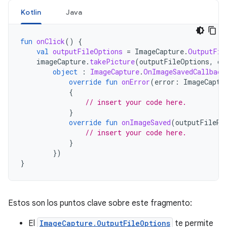
Kotlin
Java
fun
onClick
()
{
val
outputFileOptions
=
ImageCapture
.
OutputFil
imageCapture
.
takePicture
(
outputFileOptions
,
ca
object
:
ImageCapture
.
OnImageSavedCallback
override
fun
onError
(
error
:
ImageCaptu
{
// insert your code here.
}
override
fun
onImageSaved
(
outputFileRe
// insert your code here.
}
})
}
Estos son los puntos clave sobre este fragmento:
El
ImageCapture.OutputFileOptions
te permite