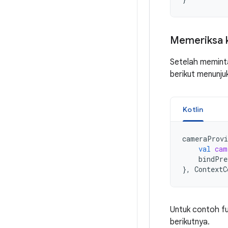
Memeriksa 
Setelah memin
berikut menunju
Kotlin
cameraProvi
val
cam
bindPre
},
ContextC
Untuk contoh f
berikutnya.