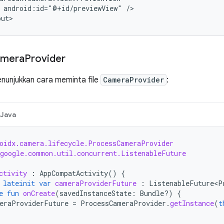
android:id="@+id/previewView"
/>

out>
amera
Provider
nunjukkan cara meminta file
CameraProvider
:
Java
oidx.camera.lifecycle.ProcessCameraProvider
google.common.util.concurrent.ListenableFuture
ctivity
:
AppCompatActivity
()
{
lateinit
var
cameraProviderFuture
:
ListenableFuture<P
e
fun
onCreate
(
savedInstanceState
:
Bundle?)
{
eraProviderFuture
=
ProcessCameraProvider
.
getInstance
(
t