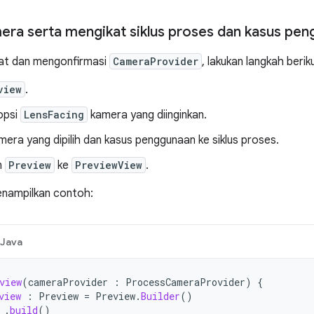
era serta mengikat siklus proses dan kasus pe
at dan mengonfirmasi
CameraProvider
, lakukan langkah berik
view
.
opsi
LensFacing
kamera yang diinginkan.
mera yang dipilih dan kasus penggunaan ke siklus proses.
n
Preview
ke
PreviewView
.
enampilkan contoh:
Java
view
(
cameraProvider
:
ProcessCameraProvider
)
{
view
:
Preview
=
Preview
.
Builder
()
.
build
()