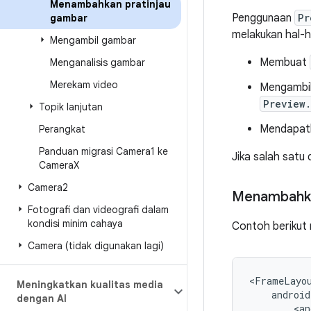
Menambahkan pratinjau
Penggunaan
Pr
gambar
melakukan hal-ha
Mengambil gambar
Membuat
Menganalisis gambar
Merekam video
Mengambi
Preview
Topik lanjutan
Mendapat
Perangkat
Panduan migrasi Camera1 ke
Jika salah satu 
Camera
X
Camera2
Menambahk
Fotografi dan videografi dalam
kondisi minim cahaya
Contoh berikut
Camera (tidak digunakan lagi)
Meningkatkan kualitas media
dengan AI