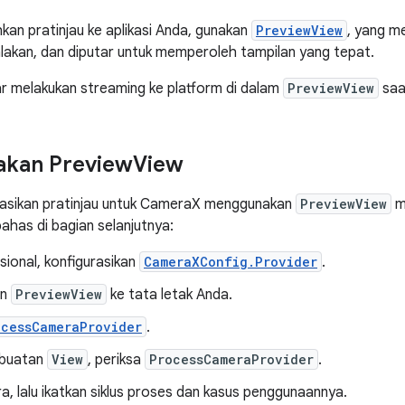
n pratinjau ke aplikasi Anda, gunakan
PreviewView
, yang m
alakan, dan diputar untuk memperoleh tampilan yang tepat.
r melakukan streaming ke platform di dalam
PreviewView
saat
kan Preview
View
sikan pratinjau untuk CameraX menggunakan
PreviewView
m
bahas di bagian selanjutnya:
ional, konfigurasikan
CameraXConfig.Provider
.
an
PreviewView
ke tata letak Anda.
ocessCameraProvider
.
buatan
View
, periksa
ProcessCameraProvider
.
ra, lalu ikatkan siklus proses dan kasus penggunaannya.