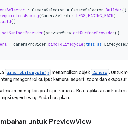
eraSelector
:
CameraSelector
=
CameraSelector
.
Builder
()
requireLensFacing
(
CameraSelector
.
LENS_FACING_BACK
)
build
()
.
setSurfaceProvider
(
previewView
.
getSurfaceProvider
())
era
=
cameraProvider
.
bindToLifecycle
(
this
as
LifecycleO
hwa
bindToLifecycle()
menampilkan objek
Camera
. Untuk m
ntang mengontrol output kamera, seperti zoom dan eksposur, 
 selesai menerapkan pratinjau kamera. Buat aplikasi dan konfirm
rfungsi seperti yang Anda harapkan.
ambahan untuk Preview
View