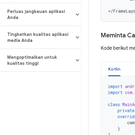
</FrameLay
Perluas jangkauan aplikasi
Anda
Tingkatkan kualitas aplikasi
Meminta C
media Anda
Kode berikut me
Mengoptimalkan untuk
kualitas tinggi
Kotlin
import
andr
import
com.
class
MainA
private
overrid
cam
}
}