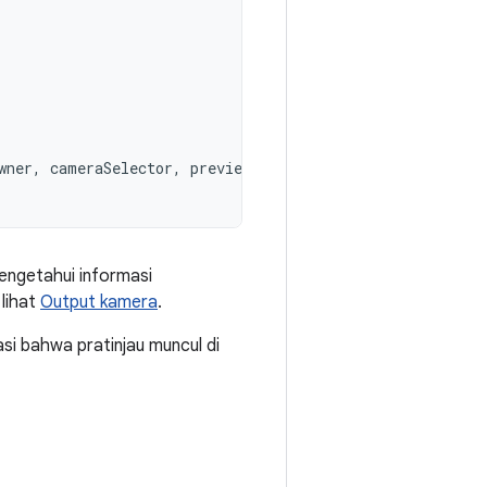
wner
,
cameraSelector
,
preview
)
engetahui informasi
lihat
Output kamera
.
asi bahwa pratinjau muncul di