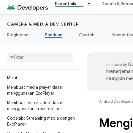
Essentials
Desain & Renc
CAMERA & MEDIA DEV CENTER
Ringkasan
Panduan
Contoh
Komunita
menerjemahk
Mulai
mungkin me
Membuat media player dasar
menggunakan Exo
Player
Android Developer
Membuat editor video dasar
menggunakan Transformer
Codelab: Streaming media dengan
Mengi
Exo
Player