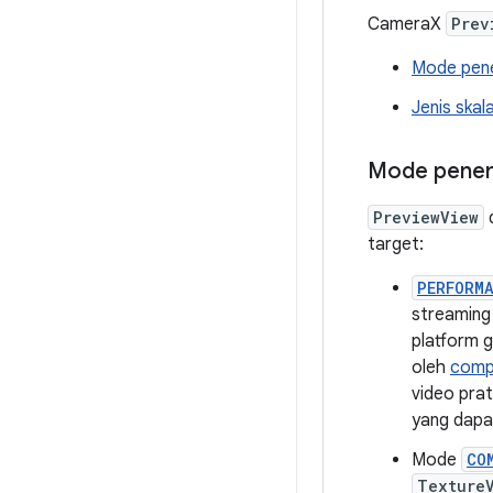
CameraX
Prev
Mode pen
Jenis skal
Mode pene
PreviewView
d
target:
PERFORM
streaming 
platform g
oleh
compo
video pra
yang dapa
Mode
CO
Texture