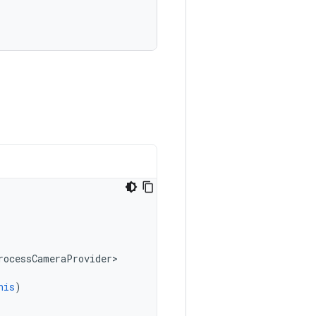
rocessCameraProvider
>
his
)