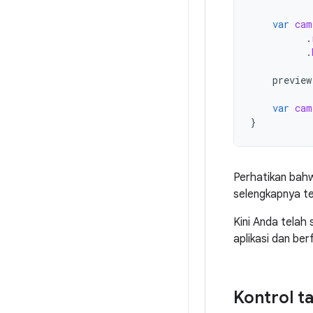
var
cam
.
.
preview
var
cam
}
Perhatikan ba
selengkapnya te
Kini Anda telah
aplikasi dan be
Kontrol t