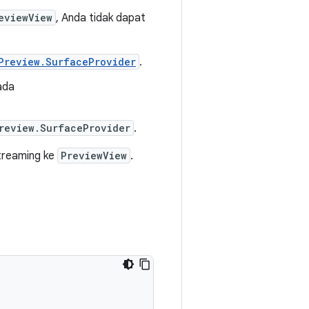
eviewView
, Anda tidak dapat
Preview.SurfaceProvider
.
ada
review.SurfaceProvider
.
treaming ke
PreviewView
.