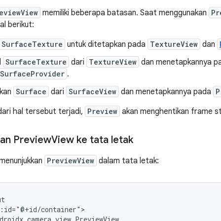
eviewView
memiliki beberapa batasan. Saat menggunakan
Pr
l berikut:
SurfaceTexture
untuk ditetapkan pada
TextureView
dan
l
SurfaceTexture
dari
TextureView
dan menetapkannya p
.SurfaceProvider
.
kan
Surface
dari
SurfaceView
dan menetapkannya pada
P
dari hal tersebut terjadi,
Preview
akan menghentikan frame s
an Preview
View ke tata letak
 menunjukkan
PreviewView
dalam tata letak: