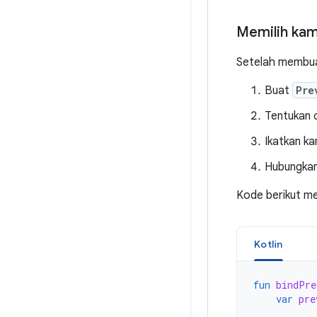
Memilih kam
Setelah membu
Buat
Pre
Tentukan 
Ikatkan ka
Hubungka
Kode berikut m
Kotlin
fun
bindPre
var
pre