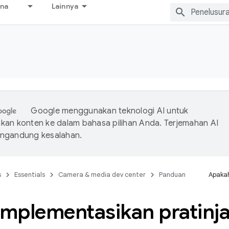
ana
Lainnya
s
Google menggunakan teknologi AI untuk
an konten ke dalam bahasa pilihan Anda. Terjemahan AI
ngandung kesalahan.
s
Essentials
Camera & media dev center
Panduan
Apakah
mplementasikan pratinj