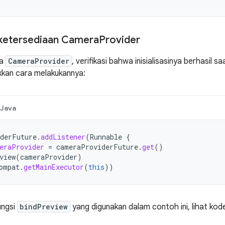
ketersediaan Camera
Provider
ta
CameraProvider
, verifikasi bahwa inisialisasinya berhasil 
kkan cara melakukannya:
Java
derFuture
.
addListener
(
Runnable
{
eraProvider
=
cameraProviderFuture
.
get
()
view
(
cameraProvider
)
ompat
.
getMainExecutor
(
this
))
ungsi
bindPreview
yang digunakan dalam contoh ini, lihat kode