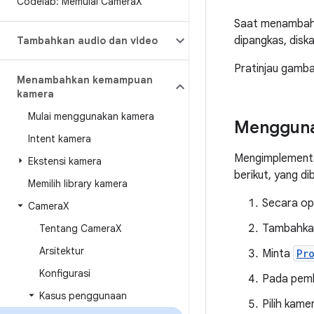
Codelab: Memulai Camera
X
Saat menambahka
dipangkas, disk
Tambahkan audio dan video
Pratinjau gamba
Menambahkan kemampuan
kamera
Mulai menggunakan kamera
Mengguna
Intent kamera
Mengimplementa
Ekstensi kamera
berikut, yang di
Memilih library kamera
Secara ops
Camera
X
Tambahk
Tentang Camera
X
Arsitektur
Minta
Pr
Konfigurasi
Pada pem
Kasus penggunaan
Pilih kame