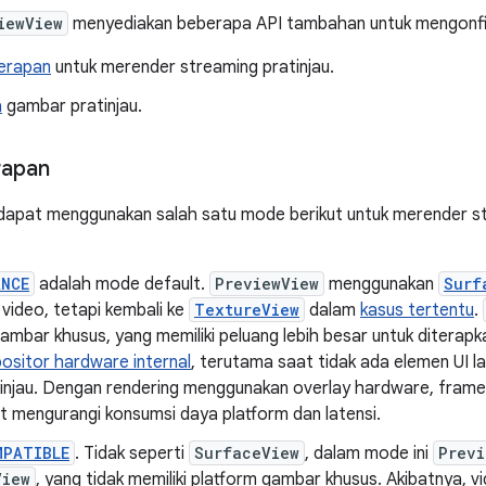
iewView
menyediakan beberapa API tambahan untuk mengonfigu
erapan
untuk merender streaming pratinjau.
a
gambar pratinjau.
rapan
apat menggunakan salah satu mode berikut untuk merender st
ANCE
adalah mode default.
PreviewView
menggunakan
Surf
video, tetapi kembali ke
TextureView
dalam
kasus tertentu
.
ambar khusus, yang memiliki peluang lebih besar untuk ditera
sitor hardware internal
, terutama saat tidak ada elemen UI la
tinjau. Dengan rendering menggunakan overlay hardware, frame 
t mengurangi konsumsi daya platform dan latensi.
MPATIBLE
. Tidak seperti
SurfaceView
, dalam mode ini
Previ
View
, yang tidak memiliki platform gambar khusus. Akibatnya, 