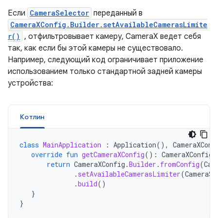
Если
CameraSelector
переданный в
CameraXConfig.Builder.setAvailableCamerasLimite
r()
, отфильтровывает камеру, CameraX ведет себя
так, как если бы этой камеры не существовало.
Например, следующий код ограничивает приложение
использованием только стандартной задней камеры
устройства:
Котлин
class
MainApplication
:
Application
(),
CameraXConf
override
fun
getCameraXConfig
():
CameraXConfig
return
CameraXConfig
.
Builder
.
fromConfig
(
Cam
.
setAvailableCamerasLimiter
(
CameraSe
.
build
()
}
}