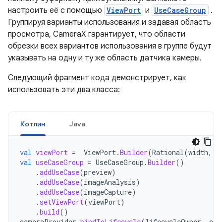
настроить её с помощью
ViewPort
и
UseCaseGroup
.
Группируя варианты использования и задавая область
просмотра, CameraX гарантирует, что области
обрезки всех вариантов использования в группе будут
указывать на одну и ту же область датчика камеры.
Следующий фрагмент кода демонстрирует, как
использовать эти два класса:
Котлин
Java
val
viewPort
=
ViewPort
.
Builder
(
Rational
(
width
,
h
val
useCaseGroup
=
UseCaseGroup
.
Builder
()
.
addUseCase
(
preview
)
.
addUseCase
(
imageAnalysis
)
.
addUseCase
(
imageCapture
)
.
setViewPort
(
viewPort
)
.
build
()
cameraProvider
.
bindToLifecycle
(
lifecycleOwner
,
cam