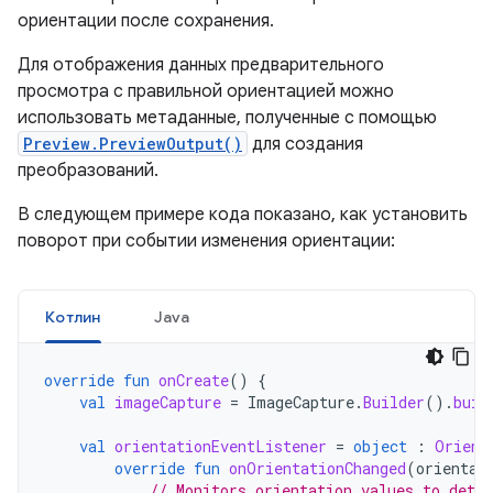
ориентации после сохранения.
Для отображения данных предварительного
просмотра с правильной ориентацией можно
использовать метаданные, полученные с помощью
Preview.PreviewOutput()
для создания
преобразований.
В следующем примере кода показано, как установить
поворот при событии изменения ориентации:
Котлин
Java
override
fun
onCreate
()
{
val
imageCapture
=
ImageCapture
.
Builder
().
buil
val
orientationEventListener
=
object
:
Orient
override
fun
onOrientationChanged
(
orientat
// Monitors orientation values to dete