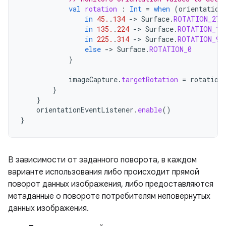
val
rotation
:
Int
=
when
(
orientation
in
45.
.
134
->
Surface
.
ROTATION_270
in
135.
.
224
->
Surface
.
ROTATION_18
in
225.
.
314
->
Surface
.
ROTATION_90
else
->
Surface
.
ROTATION_0
}
imageCapture
.
targetRotation
=
rotation
}
}
orientationEventListener
.
enable
()
}
В зависимости от заданного поворота, в каждом
варианте использования либо происходит прямой
поворот данных изображения, либо предоставляются
метаданные о повороте потребителям неповернутых
данных изображения.