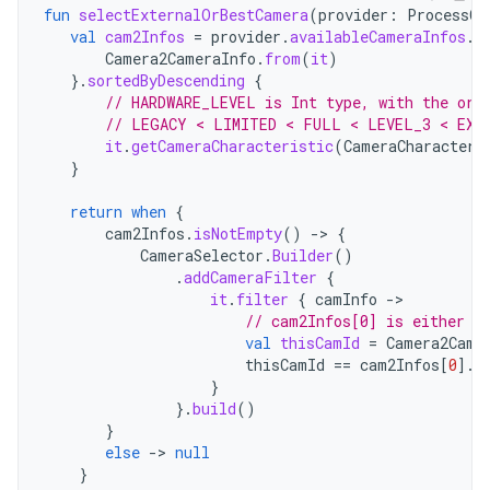
fun
selectExternalOrBestCamera
(
provider
:
ProcessCa
val
cam2Infos
=
provider
.
availableCameraInfos
.
m
Camera2CameraInfo
.
from
(
it
)
}.
sortedByDescending
{
// HARDWARE_LEVEL is Int type, with the ord
// LEGACY < LIMITED < FULL < LEVEL_3 < EXT
it
.
getCameraCharacteristic
(
CameraCharacteri
}
return
when
{
cam2Infos
.
isNotEmpty
()
-
>
{
CameraSelector
.
Builder
()
.
addCameraFilter
{
it
.
filter
{
camInfo
-
// cam2Infos[0] is either E
val
thisCamId
=
Camera2Came
thisCamId
==
cam2Infos
[
0
]
.
c
}
}.
build
()
}
else
-
>
null
}