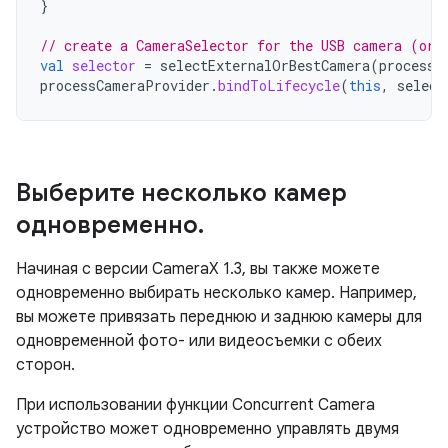
}
// create a CameraSelector for the USB camera (or 
val
selector
=
selectExternalOrBestCamera
(
processC
processCameraProvider
.
bindToLifecycle
(
this
,
select
Выберите несколько камер
одновременно
.
Начиная с версии CameraX 1.3, вы также можете
одновременно выбирать несколько камер. Например,
вы можете привязать переднюю и заднюю камеры для
одновременной фото- или видеосъемки с обеих
сторон.
При использовании функции Concurrent Camera
устройство может одновременно управлять двумя