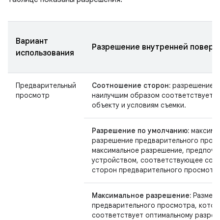
Вариант
Разрешение внутренней поверх
использования
Предварительный
Соотношение сторон:
разрешение, 
просмотр
наилучшим образом соответствует 
объекту и условиям съемки.
Разрешение по умолчанию:
максима
разрешение предварительного прос
максимальное разрешение, предпочи
устройством, соответствующее со
сторон предварительного просмотр
Максимальное разрешение:
Размер
предварительного просмотра, кото
соответствует оптимальному разре