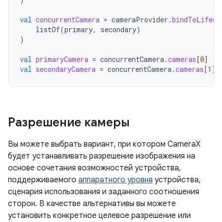
val
concurrentCamera
=
cameraProvider
.
bindToLifecy
listOf
(
primary
,
secondary
)
)
val
primaryCamera
=
concurrentCamera
.
cameras
[
0
]
val
secondaryCamera
=
concurrentCamera
.
cameras
[
1
]
Разрешение камеры
Вы можете выбрать вариант, при котором CameraX
будет устанавливать разрешение изображения на
основе сочетания возможностей устройства,
поддерживаемого
аппаратного уровня
устройства,
сценария использования и заданного соотношения
сторон. В качестве альтернативы вы можете
установить конкретное целевое разрешение или