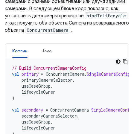
камерами с разными объективами или двумя задними
камерами. В следующем блоке кода показано, как
установить две камеры при вызове
bindToLifecycle
и как получить оба объекта Camera из возвращаемого
объекта
ConcurrentCamera
.
Котлин
Java
// Build ConcurrentCameraConfig
val
primary
=
ConcurrentCamera
.
SingleCameraConfig
(
primaryCameraSelector
,
useCaseGroup
,
lifecycleOwner
)
val
secondary
=
ConcurrentCamera
.
SingleCameraConfi
secondaryCameraSelector
,
useCaseGroup
,
lifecycleOwner
)