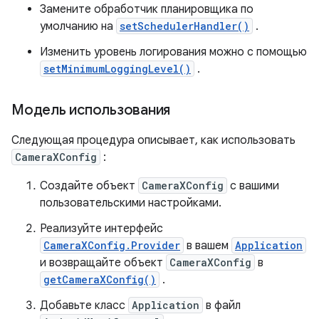
Замените обработчик планировщика по
умолчанию на
setSchedulerHandler()
.
Изменить уровень логирования можно с помощью
setMinimumLoggingLevel()
.
Модель использования
Следующая процедура описывает, как использовать
CameraXConfig
:
Создайте объект
CameraXConfig
с вашими
пользовательскими настройками.
Реализуйте интерфейс
CameraXConfig.Provider
в вашем
Application
и возвращайте объект
CameraXConfig
в
getCameraXConfig()
.
Добавьте класс
Application
в файл