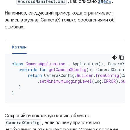
AndroidManifest.xml
, как описано
здесь
.
Например, следующий пример кода ограничивает
запись в журнал CameraX только сообщениями об
ошибках:
Котлин
class
CameraApplication
:
Application
(),
CameraXCo
override
fun
getCameraXConfig
():
CameraXConfig
return
CameraXConfig
.
Builder
.
fromConfig
(
Cam
.
setMinimumLoggingLevel
(
Log
.
ERROR
).
buil
}
}
Сохраняйте локальную копию объекта
CameraXConfig
, если вашему приложению
необходимо знать конфигурацию CameraX после её