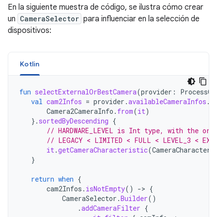
En la siguiente muestra de código, se ilustra cómo crear
un
CameraSelector
para influenciar en la selección de
dispositivos:
Kotlin
fun
selectExternalOrBestCamera
(
provider
:
ProcessCa
val
cam2Infos
=
provider
.
availableCameraInfos
.
m
Camera2CameraInfo
.
from
(
it
)
}.
sortedByDescending
{
// HARDWARE_LEVEL is Int type, with the ord
// LEGACY < LIMITED < FULL < LEVEL_3 < EXT
it
.
getCameraCharacteristic
(
CameraCharacteri
}
return
when
{
cam2Infos
.
isNotEmpty
()
-
>
{
CameraSelector
.
Builder
()
.
addCameraFilter
{