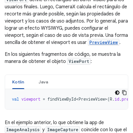
usuarios finales. Luego, CameraX calcula el rectángulo de
recorte más grande posible, según las propiedades de
viewport y los casos de uso adjuntos. Por lo general, para
lograr un efecto WYSIWYG, puedes configurar el
viewport, según el caso de uso de vista previa. Una forma
sencilla de obtener el viewport es usar
PreviewView
.
En los siguientes fragmentos de código, se muestra la
manera de obtener el objeto
ViewPort
:
Kotlin
Java
val
viewport
=
findViewById<PreviewView>
(
R
.
id
.
prev
En el ejemplo anterior, lo que obtiene la app de
ImageAnalysis
y
ImageCapture
coincide con lo que el