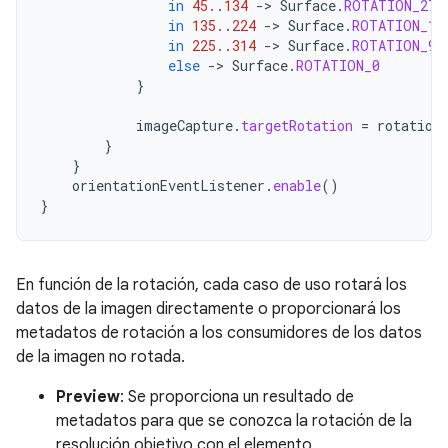
in
45.
.
134
->
Surface
.
ROTATION_270
in
135.
.
224
->
Surface
.
ROTATION_18
in
225.
.
314
->
Surface
.
ROTATION_90
else
->
Surface
.
ROTATION_0
}
imageCapture
.
targetRotation
=
rotation
}
}
orientationEventListener
.
enable
()
}
En función de la rotación, cada caso de uso rotará los
datos de la imagen directamente o proporcionará los
metadatos de rotación a los consumidores de los datos
de la imagen no rotada.
Preview
: Se proporciona un resultado de
metadatos para que se conozca la rotación de la
resolución objetivo con el elemento