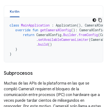
Kotlin
class
MainApplication
:
Application
(),
CameraXConf
override
fun
getCameraXConfig
():
CameraXConfig
return
CameraXConfig
.
Builder
.
fromConfig
(
Cam
.
setAvailableCamerasLimiter
(
CameraSe
.
build
()
}
}
Subprocesos
Muchas de las APIs de la plataforma en las que se
compiló CameraX requieren el bloqueo de la
comunicación entre procesos (IPC) con hardware que a
veces puede tardar cientos de milisegundos en
responder. Por este motivo, CameraX solo llama a estas