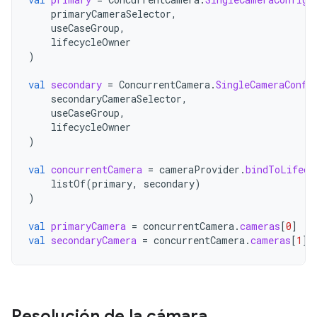
primaryCameraSelector
,
useCaseGroup
,
lifecycleOwner
)
val
secondary
=
ConcurrentCamera
.
SingleCameraConfi
secondaryCameraSelector
,
useCaseGroup
,
lifecycleOwner
)
val
concurrentCamera
=
cameraProvider
.
bindToLifecy
listOf
(
primary
,
secondary
)
)
val
primaryCamera
=
concurrentCamera
.
cameras
[
0
]
val
secondaryCamera
=
concurrentCamera
.
cameras
[
1
]
Resolución de la cámara