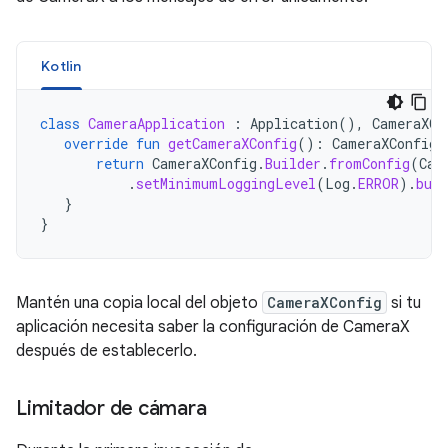
Kotlin
class
CameraApplication
:
Application
(),
CameraXCo
override
fun
getCameraXConfig
():
CameraXConfig
return
CameraXConfig
.
Builder
.
fromConfig
(
Cam
.
setMinimumLoggingLevel
(
Log
.
ERROR
).
buil
}
}
Mantén una copia local del objeto
CameraXConfig
si tu
aplicación necesita saber la configuración de CameraX
después de establecerlo.
Limitador de cámara