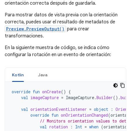
orientación correcta después de guardarla.
Para mostrar datos de vista previa con la orientación
correcta, puedes usar el resultado de metadatos de
Preview.PreviewOutput()
para crear
transformaciones.
En la siguiente muestra de código, se indica cómo
configurar la rotación en un evento de orientación:
Kotlin
Java
override
fun
onCreate
()
{
val
imageCapture
=
ImageCapture
.
Builder
().
buil
val
orientationEventListener
=
object
:
Orient
override
fun
onOrientationChanged
(
orientat
// Monitors orientation values to dete
val
rotation
:
Int
=
when
(
orientation