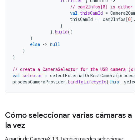
it
.
filter
{
camInfo
-
// cam2Infos[0] is either E
val
thisCamId
=
Camera2Came
thisCamId
==
cam2Infos
[
0
]
.
c
}
}.
build
()
}
else
-
>
null
}
}
// create a CameraSelector for the USB camera (or 
val
selector
=
selectExternalOrBestCamera
(
processC
processCameraProvider
.
bindToLifecycle
(
this
,
select
Cómo seleccionar varias cámaras a
la vez
A partir de CameraX 1.3, también puedes seleccionar