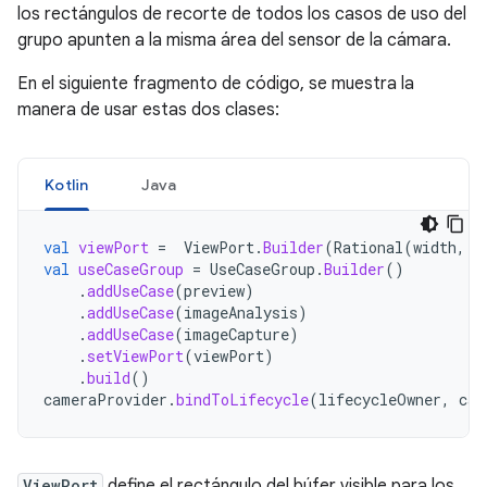
los rectángulos de recorte de todos los casos de uso del
grupo apunten a la misma área del sensor de la cámara.
En el siguiente fragmento de código, se muestra la
manera de usar estas dos clases:
Kotlin
Java
val
viewPort
=
ViewPort
.
Builder
(
Rational
(
width
,
h
val
useCaseGroup
=
UseCaseGroup
.
Builder
()
.
addUseCase
(
preview
)
.
addUseCase
(
imageAnalysis
)
.
addUseCase
(
imageCapture
)
.
setViewPort
(
viewPort
)
.
build
()
cameraProvider
.
bindToLifecycle
(
lifecycleOwner
,
cam
ViewPort
define el rectángulo del búfer visible para los