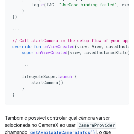
Log
.
e
(
TAG
,
"UseCase binding failed"
,
exc
)
}
})
...
// Call startCamera in the setup flow of your app,
override
fun
onViewCreated
(
view
:
View
,
savedInstan
super
.
onViewCreated
(
view
,
savedInstanceState
)
...
lifecycleScope
.
launch
{
startCamera
()
}
}
Também é possível controlar qual câmera vai ser
selecionada no CameraX ao usar
CameraProvider
chamando
getAvailableCameraInfos()
, o que