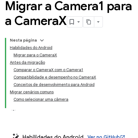
Migrar a Camera1 para
a Camera
X
Nesta página
Habilidades do Android
Migrar para o CameraX
Antes da migração
Comparar o CameraX com o Camera1
Compatibilidade e desempenho no CameraX
Conceitos de desenvolvimento para Android
Migrar cenários comuns
Como selecionar uma câmera
Habilidades do Android
Ver no GitHub
open_in_new