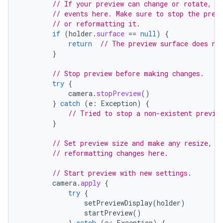
// If your preview can change or rotate, t
// events here. Make sure to stop the prev
// or reformatting it.
if
(
holder
.
surface
==
null
)
{
return
// The preview surface does no
}
// Stop preview before making changes.
try
{
camera
.
stopPreview
()
}
catch
(
e
:
Exception
)
{
// Tried to stop a non-existent previe
}
// Set preview size and make any resize, r
// reformatting changes here.
// Start preview with new settings.
camera
.
apply
{
try
{
setPreviewDisplay
(
holder
)
startPreview
()
}
catch
(
e
:
Exception
)
{