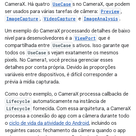
CameraX. Há quatro
UseCase
s no CameraX, que podem
ser usados para várias tarefas de câmera:
Preview
,
ImageCapture
,
VideoCapture
e
ImageAnalysis
.
Um exemplo do CameraX processando detalhes de baixo
nível para desenvolvedores é a
ViewPort
que é
compartilhada entre
UseCase
s ativos. Isso garante que
todos os
UseCase
s vejam exatamente os mesmos
pixels. No Camera1, você precisa gerenciar esses
detalhes por conta própria. Devido às proporções
variáveis entre dispositivos, é difícil corresponder a
prévia à mídia capturada.
Como outro exemplo, o CameraX processa callbacks de
Lifecycle
automaticamente na instância de
Lifecycle
fornecida. Com essa arquitetura, a CameraX
processa a conexão do app com a câmera durante todo
o
ciclo de vida da atividade do Android
, incluindo os
seguintes casos: fechamento da câmera quando o app