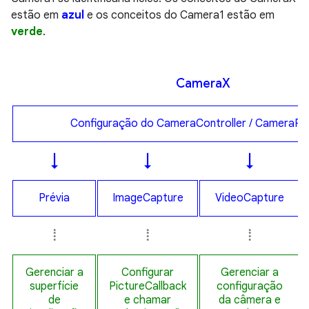
estão em
azul
e os conceitos do Camera1 estão em
verde
.
Camera
X
Configuração do CameraController / CameraPr
↓
↓
↓
Prévia
ImageCapture
VideoCapture
⁞
⁞
⁞
Gerenciar a
Configurar
Gerenciar a
superfície
PictureCallback
configuração
de
e chamar
da câmera e