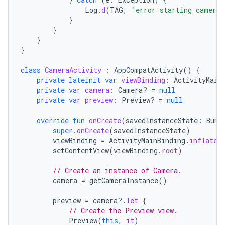
Log
.
d
(
TAG
,
"error starting camera 
}
}
}
}
class
CameraActivity
:
AppCompatActivity
()
{
private
lateinit
var
viewBinding
:
ActivityMain
private
var
camera
:
Camera? 
=
null
private
var
preview
:
Preview? 
=
null
override
fun
onCreate
(
savedInstanceState
:
Bund
super
.
onCreate
(
savedInstanceState
)
viewBinding
=
ActivityMainBinding
.
inflate
(
setContentView
(
viewBinding
.
root
)
// Create an instance of Camera.
camera
=
getCameraInstance
()
preview
=
camera
?.
let
{
// Create the Preview view.
Preview
(
this
,
it
)