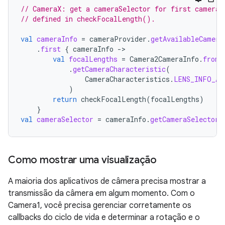
// CameraX: get a cameraSelector for first camera 
// defined in checkFocalLength().
val
cameraInfo
=
cameraProvider
.
getAvailableCamera
.
first
{
cameraInfo
->
val
focalLengths
=
Camera2CameraInfo
.
from
(
.
getCameraCharacteristic
(
CameraCharacteristics
.
LENS_INFO_AV
)
return
checkFocalLength
(
focalLengths
)
}
val
cameraSelector
=
cameraInfo
.
getCameraSelector
(
Como mostrar uma visualização
A maioria dos aplicativos de câmera precisa mostrar a
transmissão da câmera em algum momento. Com o
Camera1, você precisa gerenciar corretamente os
callbacks do ciclo de vida e determinar a rotação e o