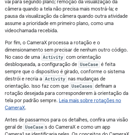
vai para segundo plano; remoção da visualização da
câmera quando a tela não precisa mais mostrá-la; e
pausa da visualização da câmera quando outra atividade
assume a prioridade em primeiro plano, como uma
videochamada recebida.
Por fim, o CameraX processa a rotação e o
dimensionamento sem precisar de nenhum outro código.
No caso de uma
Activity
com orientação
desbloqueada, a configuração de
UseCase
é feita
sempre que o dispositivo é girado, conforme o sistema
destrói e recria a
Activity
nas mudanças de
orientação. Isso faz com que
UseCases
definam a
rotação desejada para corresponderem à orientação da
tela por padrão sempre.
Leia mais sobre rotações no
CameraX
.
Antes de passarmos para os detalhes, confira uma visão
geral de
UseCase
s do CameraX e como um app
Camera1 se identificaria neles. Os conceitos do CameraX