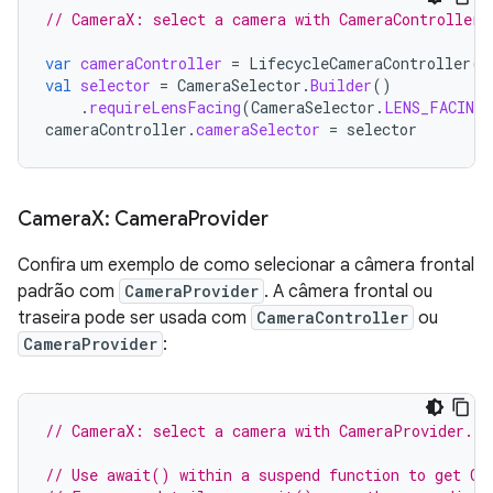
// CameraX: select a camera with CameraController
var
cameraController
=
LifecycleCameraController
(
b
val
selector
=
CameraSelector
.
Builder
()
.
requireLensFacing
(
CameraSelector
.
LENS_FACING_
cameraController
.
cameraSelector
=
selector
Camera
X: Camera
Provider
Confira um exemplo de como selecionar a câmera frontal
padrão com
CameraProvider
. A câmera frontal ou
traseira pode ser usada com
CameraController
ou
CameraProvider
:
// CameraX: select a camera with CameraProvider.
// Use await() within a suspend function to get Ca