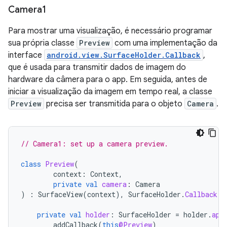
Camera1
Para mostrar uma visualização, é necessário programar
sua própria classe
Preview
com uma implementação da
interface
android.view.SurfaceHolder.Callback
,
que é usada para transmitir dados de imagem do
hardware da câmera para o app. Em seguida, antes de
iniciar a visualização da imagem em tempo real, a classe
Preview
precisa ser transmitida para o objeto
Camera
.
// Camera1: set up a camera preview.
class
Preview
(
context
:
Context
,
private
val
camera
:
Camera
)
:
SurfaceView
(
context
),
SurfaceHolder
.
Callback
{
private
val
holder
:
SurfaceHolder
=
holder
.
app
addCallback
(
this
@Preview
)