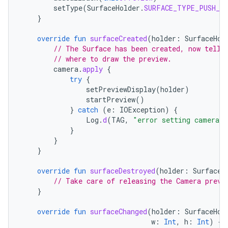
setType
(
SurfaceHolder
.
SURFACE_TYPE_PUSH_B
}
override
fun
surfaceCreated
(
holder
:
SurfaceHol
// The Surface has been created, now tell 
// where to draw the preview.
camera
.
apply
{
try
{
setPreviewDisplay
(
holder
)
startPreview
()
}
catch
(
e
:
IOException
)
{
Log
.
d
(
TAG
,
"error setting camera p
}
}
}
override
fun
surfaceDestroyed
(
holder
:
SurfaceH
// Take care of releasing the Camera previ
}
override
fun
surfaceChanged
(
holder
:
SurfaceHol
w
:
Int
,
h
:
Int
)
{