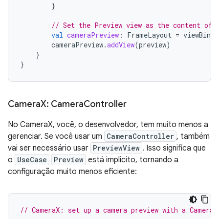
}
// Set the Preview view as the content of 
val
cameraPreview
:
FrameLayout
=
viewBindi
cameraPreview
.
addView
(
preview
)
}
}
Camera
X: Camera
Controller
No CameraX, você, o desenvolvedor, tem muito menos a
gerenciar. Se você usar um
CameraController
, também
vai ser necessário usar
PreviewView
. Isso significa que
o
UseCase
Preview
está implícito, tornando a
configuração muito menos eficiente:
// CameraX: set up a camera preview with a CameraC