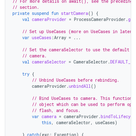
// For more details on await(), see the preceding 
// section.
private
suspend
fun
startCamera
()
{
val
cameraProvider
=
ProcessCameraProvider
.
get
// Set up UseCases (more on UseCases in later 
var
useCases
:
Array
=
...
// Set the cameraSelector to use the default f
// camera.
val
cameraSelector
=
CameraSelector
.
DEFAULT_FR
try
{
// Unbind UseCases before rebinding.
cameraProvider
.
unbindAll
()
// Bind UseCases to camera. This function 
// object which can be used to perform ope
// flash, and focus.
var
camera
=
cameraProvider
.
bindToLifecycl
this
,
cameraSelector
,
useCases
)
}
catch
(
exc
:
Exception
)
{