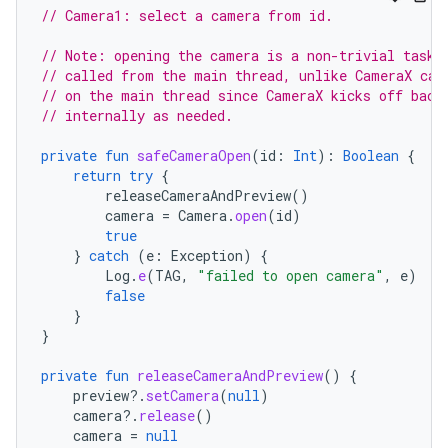
// Camera1: select a camera from id.
// Note: opening the camera is a non-trivial task,
// called from the main thread, unlike CameraX cal
// on the main thread since CameraX kicks off back
// internally as needed.
private
fun
safeCameraOpen
(
id
:
Int
):
Boolean
{
return
try
{
releaseCameraAndPreview
()
camera
=
Camera
.
open
(
id
)
true
}
catch
(
e
:
Exception
)
{
Log
.
e
(
TAG
,
"failed to open camera"
,
e
)
false
}
}
private
fun
releaseCameraAndPreview
()
{
preview
?.
setCamera
(
null
)
camera
?.
release
()
camera
=
null