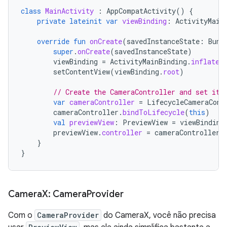
class
MainActivity
:
AppCompatActivity
()
{
private
lateinit
var
viewBinding
:
ActivityMain
override
fun
onCreate
(
savedInstanceState
:
Bund
super
.
onCreate
(
savedInstanceState
)
viewBinding
=
ActivityMainBinding
.
inflate
(
setContentView
(
viewBinding
.
root
)
// Create the CameraController and set it 
var
cameraController
=
LifecycleCameraCont
cameraController
.
bindToLifecycle
(
this
)
val
previewView
:
PreviewView
=
viewBinding
previewView
.
controller
=
cameraController
}
}
Camera
X: Camera
Provider
Com o
CameraProvider
do CameraX, você não precisa