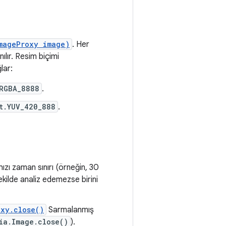
mageProxy image)
. Her
anılır. Resim biçimi
lar:
RGBA_8888
.
t.YUV_420_888
.
 hızı zaman sınırı (örneğin, 30
ekilde analiz edemezse birini
oxy.close()
Sarmalanmış
ia.Image.close()
).