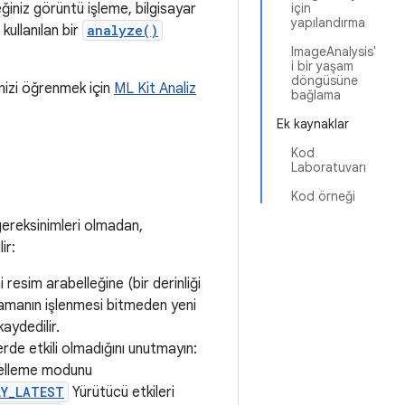
ğiniz görüntü işleme, bilgisayar
için
yapılandırma
kullanılan bir
analyze()
ImageAnalysis'
i bir yaşam
döngüsüne
nizi öğrenmek için
ML Kit Analiz
bağlama
Ek kaynaklar
Kod
Laboratuvarı
Kod örneği
ereksinimleri olmadan,
ir:
esim arabelleğine (bir derinliği
amanın işlenmesi bitmeden yeni
aydedilir.
rde etkili olmadığını unutmayın:
ngelleme modunu
LY_LATEST
Yürütücü etkileri