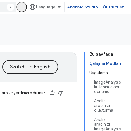
/
Android Studio
Oturum aç
Bu sayfada
Çalışma Modları
Uygulama
ImageAnalysis
kullanım alanı
derleme
Bu size yardımcı oldu mu?
Analiz
aracınızı
oluşturma
Analiz
aracınızı
ImageAnalysis