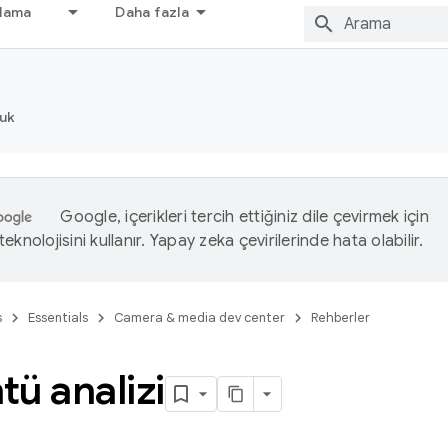
nlama
Daha fazla
luk
Google, içerikleri tercih ettiğiniz dile çevirmek için
eknolojisini kullanır. Yapay zeka çevirilerinde hata olabilir.
s
Essentials
Camera & media dev center
Rehberler
ü analizi