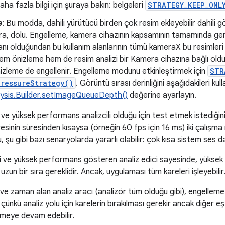
ha fazla bilgi için şuraya bakın: belgeleri
STRATEGY_KEEP_ONL
e
: Bu modda, dahili yürütücü birden çok resim ekleyebilir dahili gö
ıra, dolu. Engelleme, kamera cihazının kapsamının tamamında gerçe
lanı olduğundan bu kullanım alanlarının tümü kameraX bu resimleri 
em önizleme hem de resim analizi bir Kamera cihazına bağlı ol
nizleme de engellenir. Engelleme modunu etkinleştirmek için
STR
ressureStrategy()
. Görüntü sırası derinliğini aşağıdakileri kul
ysis.Builder.setImageQueueDepth()
değerine ayarlayın.
ve yüksek performans analizcili olduğu için test etmek istediğini
sinin süresinden kısaysa (örneğin 60 fps için 16 ms) iki çalışma
şu gibi bazı senaryolarda yararlı olabilir: çok kısa sistem ses da
i ve yüksek performans gösteren analiz edici sayesinde, yüksek 
zun bir sıra gereklidir. Ancak, uygulaması tüm kareleri işleyebilir
ve zaman alan analiz aracı (analizör tüm olduğu gibi), engellem
 çünkü analiz yolu için karelerin bırakılması gerekir ancak diğer eş
rmeye devam edebilir.