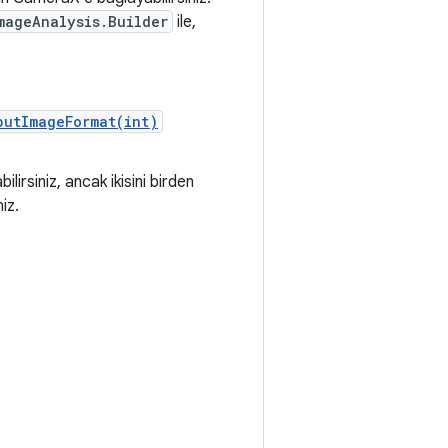
mageAnalysis.Builder
ile,
putImageFormat(int)
lirsiniz, ancak ikisini birden
iz.