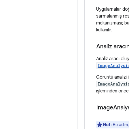
Uygulamalar doğ
sarmalanmış re
mekanizması; bu
kullanılır.
Analiz aracı
Analiz aracı ol
ImageAnalysi
Görüntü analizi i
ImageAnalysi
işleminden önce 
Image
Analy
Not:
Bu adım, 