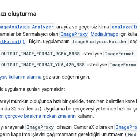
nızı oluşturma
mageAnalysis.Analyzer
arayüz ve geçersiz kılma
analyze(I
lamalar bir Sarmalayıcı olan
ImageProxy
Media.Image
için kull
etFormat()
. Biçim, uygulamanın
ImageAnalysis.Builder
sağ
OUTPUT_IMAGE_FORMAT_RGBA_8888
istediyse
ImageFormat.
OUTPUT_IMAGE_FORMAT_YUV_420_888
istediyse
ImageForma
sis kullanım alanına
göz atın değerini girin.
nde uygulama şunları yapmalıdır:
 kareyi mümkün olduğunca hızlı bir şekilde, tercihen belirtilen kare
rumda 32 ms'den az). Uygulama bir çerçeveyi yeterince hızlı bir ş
en çerçeve bırakma mekanizmalarını
kullanın.
yı arayarak
ImageProxy
cihazını CameraX'e bırakın
ImagePr
e'ın kapatma işlevini çağırmamanız gerektiğini unutmayın (
Med