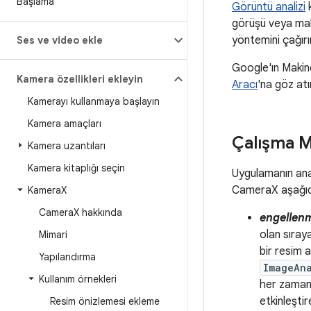
Başlama
Görüntü analizi
k
görüşü veya makin
yöntemini çağırı
Ses ve video ekle
Google'ın Makin
Kamera özellikleri ekleyin
Aracı
'na göz atı
Kamerayı kullanmaya başlayın
Kamera amaçları
Çalışma M
Kamera uzantıları
Kamera kitaplığı seçin
Uygulamanın ana
CameraX aşağıdak
Kamera
X
Camera
X hakkında
engellen
olan sıray
Mimari
bir resim a
Yapılandırma
ImageAn
Kullanım örnekleri
her zaman 
etkinleştire
Resim önizlemesi ekleme