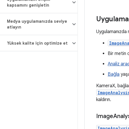
kapsamını genişletin
Uygulama
Medya uygulamanızda seviye
atlayın
Uygulamanızda res
ImageAna
Yüksek kalite için optimize et
Bir metin 
Analiz arac
Bağla
yaşa
KameraX, bağlam
ImageAnalysi
kaldırın.
Image
Analys
ImageAnalysi