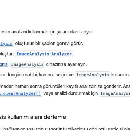
im analizini kullanmak için şu adımları izleyin:
lysis
oluşturun bir şablon görevi görür.
oluştur:
ImageAnalysis.Analyzer
.
ınızı
ImageAnalysis
cihazınıza ayarlayın.
m döngüsü sahibi, kamera seçici ve
ImageAnalysis
kullanım a
adan hemen sonra görüntüleri kayıtlı analizcinize gönderir. An
s.clearAnalyzer()
veya analizi durdurmak için
ImageAnalys
is kullanım alanı derleme
s
bağlanıyor analizcinizi (görüntü tüketicisi) görüntü üreticisi o