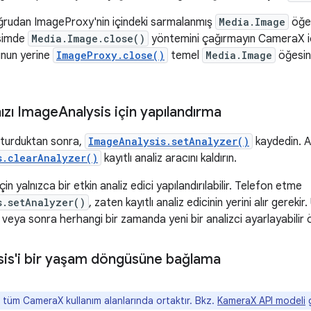
rudan ImageProxy'nin içindeki sarmalanmış
Media.Image
öğes
simde
Media.Image.close()
yöntemini çağırmayın CameraX iç
nun yerine
ImageProxy.close()
temel
Media.Image
öğesin
nızı Image
Analysis için yapılandırma
uşturduktan sonra,
ImageAnalysis.setAnalyzer()
kaydedin. Ana
s.clearAnalyzer()
kayıtlı analiz aracını kaldırın.
çin yalnızca bir etkin analiz edici yapılandırılabilir. Telefon etme
s.setAnalyzer()
, zaten kayıtlı analiz edicinin yerini alır gere
veya sonra herhangi bir zamanda yeni bir analizci ayarlayabilir ö
sis'i bir yaşam döngüsüne bağlama
tüm CameraX kullanım alanlarında ortaktır. Bkz.
KameraX API modeli
g