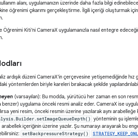
ullanım alanı, uygulamanızın üzerinde daha fazla bilgi edinebilece
e öğrenimi çıkarımı gerçekleştirme. İlgili içeriği oluşturmak için 
n.
e Öğrenimi Kiti'ni CameraX uygulamanızla nasıl entegre edeceği
n.
odları
liz ardışık düzeni CameraX'in çerçevesine yetişemediğinde hız g
i yöntemlerden biriyle kareleri bırakacak şekilde yapılandırılabil
meyen
(varsayılan): Bu modda, yürütücü her zaman en son resmi r
a benzer) uygulama önceki resmi analiz eder. CameraX ise uygul
lırsa yeni resim, önceki resmin üzerine yazılarak aynı arabelleğe k
alysis.Builder.setImageQueueDepth()
yönteminin şu işlemle
arabellek içeriğinin üzerine yazılır. Şu numarayı arayarak bu e
bilirsiniz:
setBackpressureStrategy()
STRATEGY_KEEP_ON