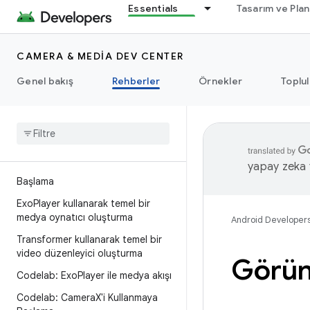
Essentials
Tasarım ve Pla
CAMERA & MEDIA DEV CENTER
Genel bakış
Rehberler
Örnekler
Toplu
yapay zeka t
Başlama
Exo
Player kullanarak temel bir
medya oynatıcı oluşturma
Android Developer
Transformer kullanarak temel bir
video düzenleyici oluşturma
Görünt
Codelab: Exo
Player ile medya akışı
Codelab: Camera
X'i Kullanmaya