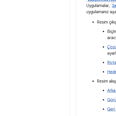
Uygulamalar,
I
uygulamanız aşağı
Resim çıkı
Biçi
aracı
Çöz
ayar
Rot
Hede
Resim akışı
Arka
Görün
Geri 