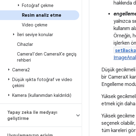
hakkında da
Fotoğraf çekme
engellem
Resim analiz etme
yalnızca s
Video çekme
kullanım a
İleri seviye konular
Örneğin, h
işlerken ö
Cihazlar
setBackp
Camera1'den Camera
X'e geçiş
ImageAnal
rehberi
Düşük gecikmeli 
Camera2
bir CameraX kare
Düşük ışıkta fotoğraf ve video
Engelleme modu, 
çekimi
Kamera (kullanımdan kaldırıldı)
Yüksek gecikmel
etmek için daha u
Yapay zeka ile medyayı
Yüksek gecikme 
geliştirme
seçenek olabilir,
tüm kareleri gö
Uygulamanızın erişim