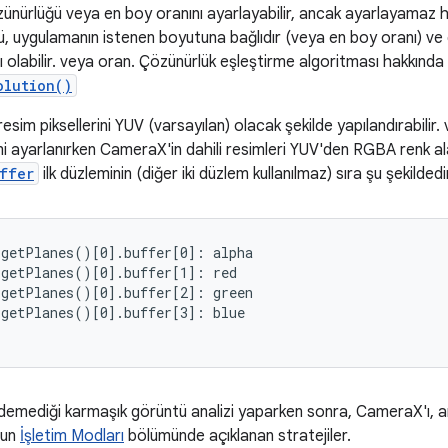
nürlüğü veya en boy oranını ayarlayabilir, ancak ayarlayamaz her
ü, uygulamanın istenen boyutuna bağlıdır (veya en boy oranı) ve d
 olabilir. veya oran. Çözünürlük eşleştirme algoritması hakkında bi
olution()
esim piksellerini YUV (varsayılan) olacak şekilde yapılandırabilir.
mi ayarlanırken CameraX'in dahili resimleri YUV'den RGBA renk a
ffer
ilk düzleminin (diğer iki düzlem kullanılmaz) sıra şu şekildedi
getPlanes()[0].buffer[0]: alpha

getPlanes()[0].buffer[1]: red

getPlanes()[0].buffer[2]: green

getPlanes()[0].buffer[3]: blue

demediği karmaşık görüntü analizi yaparken sonra, CameraX'ı, ar
nun
İşletim Modları
bölümünde açıklanan stratejiler.