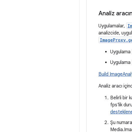
Analiz aracı
Uygulamalar,
I
analizcide, uygu
ImageProxy.g
Uygulama
Uygulama
Build ImageAnaly
Analiz aracı içi
Belirli bir
fps'lik du
desteklen
Şu numara
Media.Imag