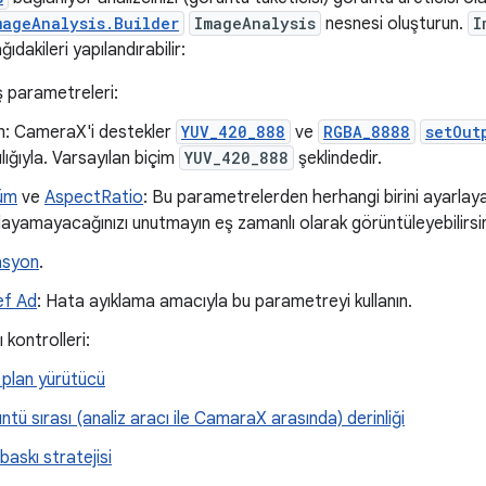
mageAnalysis.Builder
ImageAnalysis
nesnesi oluşturun.
I
dakileri yapılandırabilir:
ş parametreleri:
m: CameraX'i destekler
YUV_420_888
ve
RGBA_8888
setOut
lığıyla. Varsayılan biçim
YUV_420_888
şeklindedir.
üm
ve
AspectRatio
: Bu parametrelerden herhangi birini ayarlayabi
layamayacağınızı unutmayın eş zamanlı olarak görüntüleyebilirsin
asyon
.
f Ad
: Hata ayıklama amacıyla bu parametreyi kullanın.
 kontrolleri:
 plan yürütücü
tü sırası (analiz aracı ile CamaraX arasında) derinliği
baskı stratejisi