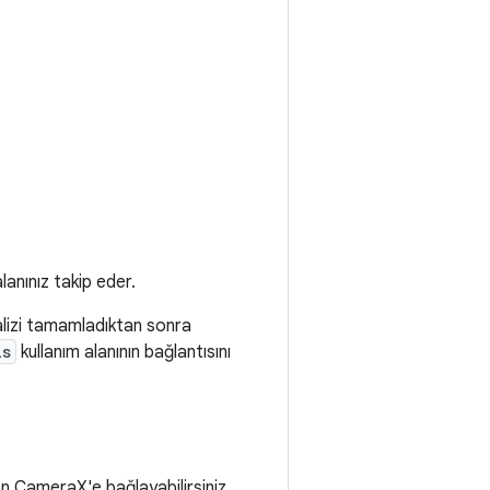
lanınız takip eder.
alizi tamamladıktan sonra
is
kullanım alanının bağlantısını
lan CameraX'e bağlayabilirsiniz.