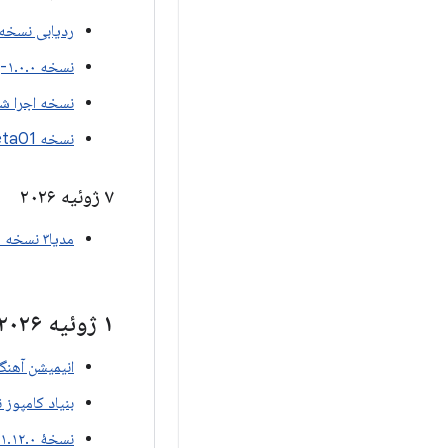
ردیابی نسخه ۲.۰.۰-بتا۱
نسخه ۱.۰.۰-بتا۰۱ آرکور ایکس آر
نسخه اجرا شده 0.0-beta01
نسخه Xr Scenecore 1.0.0-beta01
۷ ژوئیه ۲۰۲۶
مدیا۳ نسخه ۱.۱۱.۰-بتا۰۱
۱ ژوئیه ۲۰۲۶
انیمیشن آهنگسازی ن
بنیاد کامپوز نسخه ۲.۰
نسخهٔ ۱.۱۲.۰-بتا۰۲ برای نوشتن مطالب