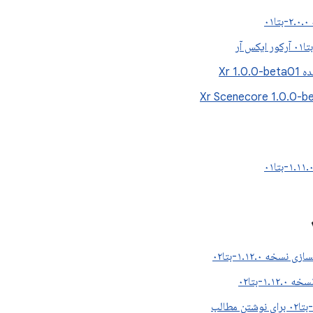
۰
Xr 1.
سخه ۱.۱۲.۰-بتا۰۲
۱.۱-بتا۰۲