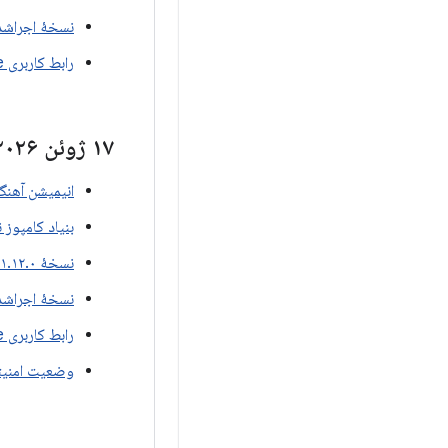
نسخهٔ اجراشدهٔ e 1.12.0-beta02
رابط کاربری Compose نسخه ۱.۱۲.۰-بتا۰۲
۱۷ ژوئن ۲۰۲۶
انیمیشن آهنگسازی ن
بنیاد کامپوز نسخه ۲.۰
نسخهٔ ۱.۱۲.۰-بتا۰۱ برای نوشتن مطالب
نسخهٔ اجراشدهٔ e 1.12.0-beta01
رابط کاربری Compose نسخه ۱.۱۲.۰-بتا۰۱
وضعیت امنیتی نسخه