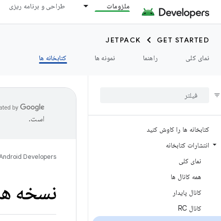
ملزومات
طراحی و برنامه ریزی
JETPACK
GET STARTED
نمای کلی
راهنما
نمونه ها
کتابخانه ها
است.
کتابخانه ها را کاوش کنید
انتشارات کتابخانه
Android Developers
نمای کلی
همه کانال ها
نسخه های
کانال پایدار
کانال RC