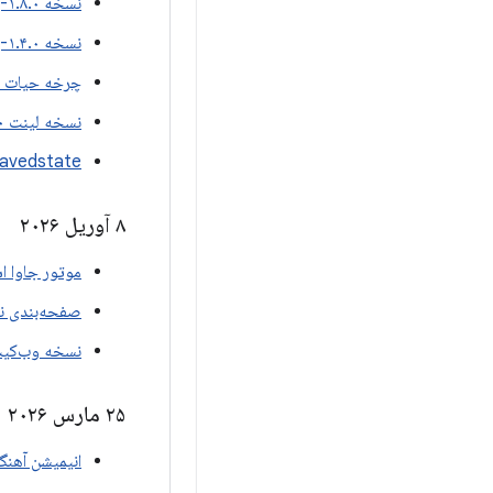
نسخه ۱.۸.۰-بتا۰۱ اپلیکیشن خودرو
نسخه ۱.۴.۰-بتا۰۱ هیلت
چرخه حیات نسخه ۱.۰
نسخه لینت ۱.۰.۰-بتا۰۱
Savedstate نسخه 1.5.0-a01
۸ آوریل ۲۰۲۶
موتور جاوا اسکری
صفحه‌بندی نسخه ۵.۰
نسخه وب‌کیت ۱.۱۶.۰-بت
۲۵ مارس ۲۰۲۶
انیمیشن آهنگسازی ن