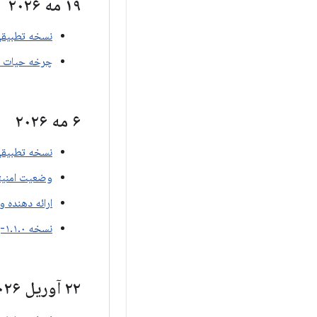
۱۹ مه ۲۰۲۶
نسخه تطبیقی ​​Compose Material3، نسخه .۳.۰
چرخه حیات نسخه ۱.۰
۶ مه ۲۰۲۶
نسخه تطبیقی ​​Compose Material3، نسخه .۳.۰
وضعیت امنیتی نسخه
ارائه دهنده وضعی
نسخه ۱.۱.۰-بتا۰۱ برای Wear-core
۲۲ آوریل ۲۰۲۶