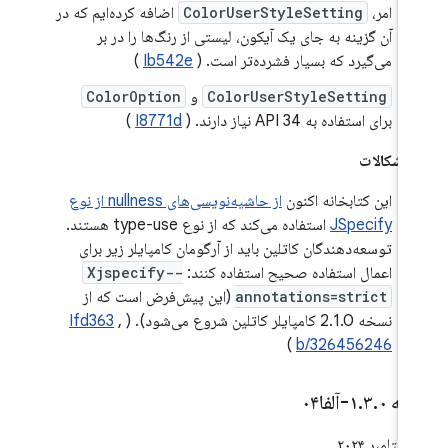
امر،
ColorUserStyleSetting
اضافه کرده‌ایم که در
آن گزینه به جای یک آیکون، لیستی از رنگ‌ها را در بر
می‌گیرد که بسیار فشرده‌تر است. (
Ib542e
)
ColorUserStyleSetting
و
ColorOption
برای استفاده به API 34 نیاز دارند. (
I8771d
)
 اشکالات
این کتابخانه اکنون
از حاشیه‌نویسی‌های nullness از نوع
JSpecify
استفاده می‌کند که از نوع type-use هستند.
توسعه‌دهندگان کاتلین باید از آرگومان کامپایلر زیر برای
اعمال استفاده صحیح استفاده کنند:
-Xjspecify-
annotations=strict
(این پیش‌فرض است که از
نسخه 2.1.0 کامپایلر کاتلین شروع می‌شود). (
,
Ifd363
)
b/326456246
خه ۱
۰-آلفا۰۴
.
۳
.