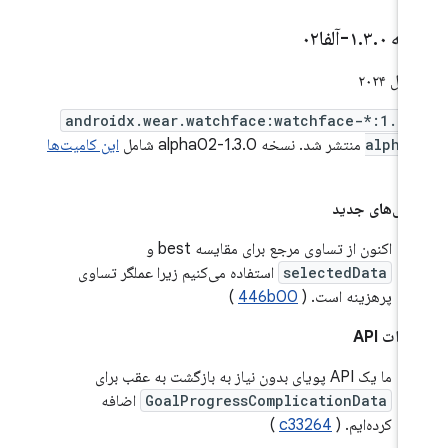
خه ۱
۰-آلفا۰۲
.
۳
.
androidx.wear.watchface:watchface-*:1.3.
alpha
منتشر شد. نسخه 1.3.0-alpha02 شامل
این کامیت‌ها
ت.
گی‌های جدید
اکنون از تساوی مرجع برای مقایسه best و
selectedData
استفاده می‌کنیم زیرا عملگر تساوی
پرهزینه است. (
446b00
)
رات API
ما یک API پویای بدون نیاز به بازگشت به عقب برای
GoalProgressComplicationData
اضافه
کرده‌ایم. (
c33264
)