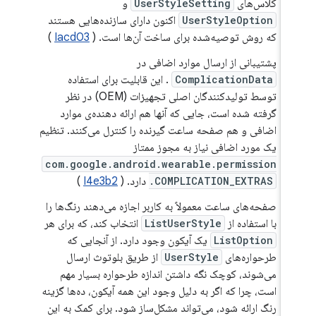
کلاس‌های
UserStyleSetting
و
UserStyleOption
اکنون دارای سازنده‌هایی هستند
که روش توصیه‌شده برای ساخت آن‌ها است. (
Iacd03
)
پشتیبانی از ارسال موارد اضافی در
ComplicationData
. این قابلیت برای استفاده
توسط تولیدکنندگان اصلی تجهیزات (OEM) در نظر
گرفته شده است، جایی که آنها هم ارائه دهنده‌ی موارد
اضافی و هم صفحه ساعت گیرنده را کنترل می‌کنند. تنظیم
یک مورد اضافی نیاز به مجوز ممتاز
com.google.android.wearable.permission
.COMPLICATION_EXTRAS
دارد. (
I4e3b2
)
صفحه‌های ساعت معمولاً به کاربر اجازه می‌دهند رنگ‌ها را
با استفاده از
ListUserStyle
انتخاب کند، که برای هر
ListOption
یک آیکون وجود دارد. از آنجایی که
طرحواره‌های
UserStyle
از طریق بلوتوث ارسال
می‌شوند، کوچک نگه داشتن اندازه طرحواره بسیار مهم
است، چرا که اگر به دلیل وجود این همه آیکون، ده‌ها گزینه
رنگ ارائه شود، می‌تواند مشکل‌ساز شود. برای کمک به این