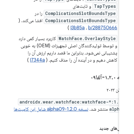
TapTypes
و ثابت‌های
ComplicationsSlotBoundsType
را در
ComplicationsSlotBoundsType
افشا می‌کند. (
)
I3b85a
،
b/288750666
WatchFace.OverlayStyle
کاربرد بسیار کمی دارد
و توسط تولیدکنندگان اصلی تجهیزات (OEM) به خوبی
پشتیبانی نمی‌شود، بنابراین ما قصد داریم ارزش آن را
کاهش دهیم و در آینده آن را حذف کنیم. (
I7344a
)
خه ۱
۰-آلفا۰۹
.
۲
.
androidx.wear.watchface:watchface-*:1.2.
alpha
منتشر شد.
نسخه 1.2.0-alpha09 شامل این کامیت‌ها
ت.
گی‌های جدید