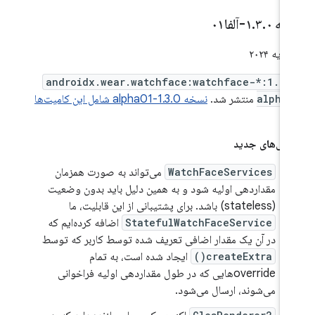
خه ۱
۰-آلفا۰۱
.
۳
.
androidx.wear.watchface:watchface-*:1.3.
alpha
منتشر شد.
نسخه 1.3.0-alpha01 شامل این کامیت‌ها
ت.
گی‌های جدید
WatchFaceServices
می‌تواند به صورت همزمان
مقداردهی اولیه شود و به همین دلیل باید بدون وضعیت
(stateless) باشد. برای پشتیبانی از این قابلیت، ما
StatefulWatchFaceService
اضافه کرده‌ایم که
در آن یک مقدار اضافی تعریف شده توسط کاربر که توسط
createExtra()
ایجاد شده است، به تمام
overrideهایی که در طول مقداردهی اولیه فراخوانی
می‌شوند، ارسال می‌شود.