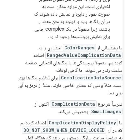
اختیاری است. این موارد ممکن است به
صورت نمودار دایره‌ای نمایش داده شوند که
در آن رنگ‌ها باید با توجه به متن معنادار
باشند، زیرا معمولاً در یک complex جایی
برای نمایش برچسب‌ها وجود ندارد.
ما پشتیبانی از
ColorRanges
اختیاری را به
RangedValueComplicationData
اضافه
کرده‌ایم. معمولاً پیچیدگی‌ها با رنگ‌های انتخابی صفحه
ساعت رندر می‌شوند، اما گاهی اوقات
ComplicationDataSource
برای تنظیم رنگ‌ها بهتر
است، مثلاً وقتی که معنای خاصی دارند. مثلاً از قرمز به آبی
برای دما.
تقریباً هر نوع
ComplicationData
اکنون از
SmallImages
پشتیبانی می‌کند.
ما
ComplicationDisplayPolicy
اضافه کرده‌ایم
که در آن
DO_NOT_SHOW_WHEN_DEVICE_LOCKED
به صفحه ساعت سازگار دستور می‌دهد که هنگام قفل