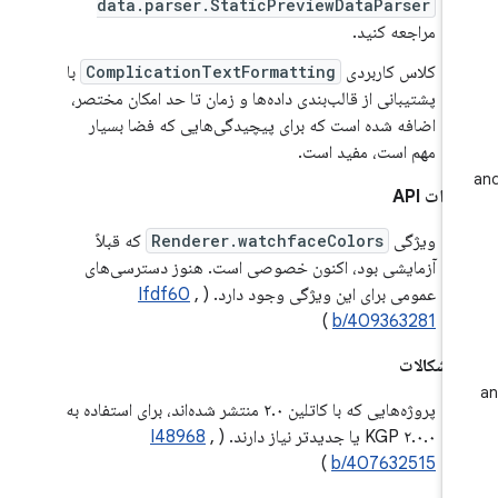
data.parser.StaticPreviewDataParser
مراجعه کنید.
کلاس کاربردی
ComplicationTextFormatting
با
پشتیبانی از قالب‌بندی داده‌ها و زمان تا حد امکان مختصر،
اضافه شده است که برای پیچیدگی‌هایی که فضا بسیار
مهم است، مفید است.
رات API
ویژگی
Renderer.watchfaceColors
که قبلاً
آزمایشی بود، اکنون خصوصی است. هنوز دسترسی‌های
عمومی برای این ویژگی وجود دارد. (
,
Ifdf60
)
b/409363281
 اشکالات
پروژه‌هایی که با کاتلین ۲.۰ منتشر شده‌اند، برای استفاده به
KGP ۲.۰.۰ یا جدیدتر نیاز دارند. (
,
I48968
)
b/407632515