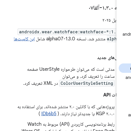
خه ۱
۰-آلفا۰۷
.
۳
.
androidx.wear.watchface:watchface-*:1.3.
alpha
منتشر شد. نسخه 1.3.0-alpha07 شامل
این کامیت‌ها
ت.
گی‌های جدید
مدتی است که می‌توان طرحواره UserStyle صفحه
ساعت را تعریف کرد، و می‌توان
ColorUserStyleSetting
در XML تعریف کرد.
رات API
پروژه‌هایی که با کاتلین ۲.۰ منتشر شده‌اند، برای استفاده به
KGP ۲.۰.۰ یا جدیدتر نیاز دارند. (
IDb6b5
)
رابط برنامه‌نویسی کاربردی (API) مربوط به Watch