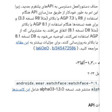
حذف دستورالعمل دسترسی به APIهای پلتفرم جدید، زیرا
این امر به طور خودکار از طریق مدل‌سازی API هنگام
استفاده از R8 با AGP 7.3 یا بالاتر (مثلاً R8 نسخه 3.3) و
برای همه نسخه‌ها هنگام استفاده از AGP 8.1 یا بالاتر
(مثلاً D8 نسخه 8.1) اتفاق می‌افتد. به مشتریانی که از
AGP استفاده نمی‌کنند، توصیه می‌شود به D8 نسخه 8.1
یا بالاتر به‌روزرسانی کنند. برای جزئیات بیشتر به
این مقاله
مراجعه کنید. (
b/345472586
،
Ia60e0
)
خه ۱
۰-آلفا۰۳
.
۳
.
androidx.wear.watchface:watchface-*:1.3.
alpha
منتشر شد. نسخه 1.3.0-alpha03 شامل
این کامیت‌ها
ت.
رات API