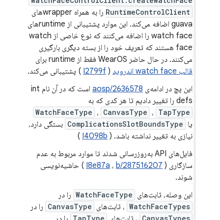
WatchFaceControlClient.createWatchFace
RuntimeControlClient
را به همراه wrapperهای
guava اضافه می‌کند. این موارد پشتیبانی از runtimeهای
watch face را اضافه می‌کنند که نوع خاصی از watch
face هستند که تعریف خود را از بسته دیگری بارگیری
می‌کنند. در حال حاضر WearOS فقط از runtime برای
قالب watch face اندروید
(
I2799f
) پشتیبانی می‌کند.
این پچ در ادامه‌ی
aosp/2636578
است که در آن نام int
defs را تغییر دادیم تا هر کدی که به
WatchFaceType
،
CanvasType
،
TapType
یا
ComplicationsSlotBoundsType
بستگی دارد،
نیازی به تغییر نداشته باشد. (
I4098b
)
فایل‌های API به‌روزرسانی شدند تا موارد مربوط به عدم
سازگاری (
b/287516207
،
I8e87a
) حاشیه‌نویسی
شوند.
این وصله، ثابت‌های
WatchFaceType
را در
WatchFaceTypes
، ثابت‌های
CanvasType
را در
CanvasTypes
، ثابت‌های
TapType
را در