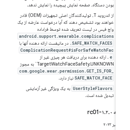
بودن دستگاه، صفحه نمایش پیچیده را نمایش ندهد.
از اندروید T، تولیدکنندگان اصلی تجهیزات (OEM) قادر
خواهند بود تشخیص دهند که آیا درخواست عارضه از یک
واچ فیس در لیست تعریف شده توسط فراداده
android.support.wearable.complications
.SAFE_WATCH_FACES
در مانیفست ارائه دهنده آنها با
ComplicationRequest#isForSafeWatchFac
e
. ارائه دهنده برای دریافت هر چیزی غیر از
TargetWatchFaceSafety.UNKNOWN` به مجوز
com.google.wear.permission.GET_IS_FOR_
SAFE_WATCH_FACE
نیاز دارد.
UserStyleFlavors
به ​​یک ویژگی غیر آزمایشی
تبدیل شده است.
خه ۱
۰-rc01
.
۲
.