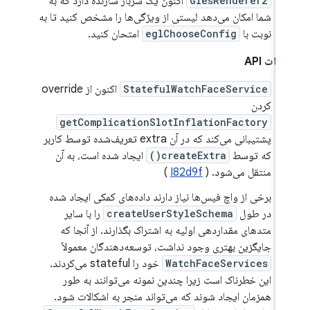
GlesRenderer2
اکنون یک سربار سازنده دارد که به
شما امکان می‌دهد لیستی از ویژگی‌ها را مشخص کنید تا به
نوبت با
eglChooseConfig
امتحان کنید.
رات API
StatefulWatchFaceService
اکنون از override
کردن
getComplicationSlotInflationFactory
پشتیبانی می‌کند که در آن extra تعریف‌شده توسط کاربر
که توسط
createExtra()
ایجاد شده است، به آن
منتقل می‌شود. (
I82d9f
)
برخی از واچ فیس‌ها نیاز دارند داده‌های کمکی ایجاد شده
در طول
createUserStyleSchema
را با سایر
متدهای مقداردهی اولیه به اشتراک بگذارند. از آنجا که
جایگزین بهتری وجود نداشت، توسعه‌دهندگان معمولاً
WatchFaceServices
خود را stateful می‌کردند.
این خطرناک است زیرا چندین نمونه می‌توانند به طور
همزمان ایجاد شوند که می‌تواند منجر به اشکالات شود.