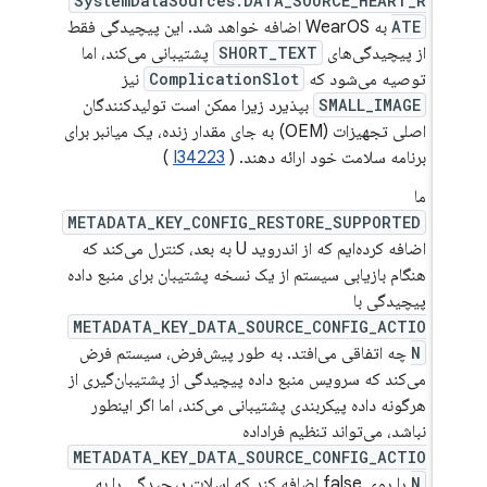
SystemDataSources.DATA_SOURCE_HEART_R
ATE
به WearOS اضافه خواهد شد. این پیچیدگی فقط
از پیچیدگی‌های
SHORT_TEXT
پشتیبانی می‌کند، اما
توصیه می‌شود که
ComplicationSlot
نیز
SMALL_IMAGE
بپذیرد زیرا ممکن است تولیدکنندگان
اصلی تجهیزات (OEM) به جای مقدار زنده، یک میانبر برای
برنامه سلامت خود ارائه دهند. (
I34223
)
ما
METADATA_KEY_CONFIG_RESTORE_SUPPORTED
اضافه کرده‌ایم که از اندروید U به بعد، کنترل می‌کند که
هنگام بازیابی سیستم از یک نسخه پشتیبان برای منبع داده
پیچیدگی با
METADATA_KEY_DATA_SOURCE_CONFIG_ACTIO
N
چه اتفاقی می‌افتد. به طور پیش‌فرض، سیستم فرض
می‌کند که سرویس منبع داده پیچیدگی از پشتیبان‌گیری از
هرگونه داده پیکربندی پشتیبانی می‌کند، اما اگر اینطور
نباشد، می‌تواند تنظیم فراداده
METADATA_KEY_DATA_SOURCE_CONFIG_ACTIO
N
را روی false اضافه کند که اسلات پیچیدگی را به