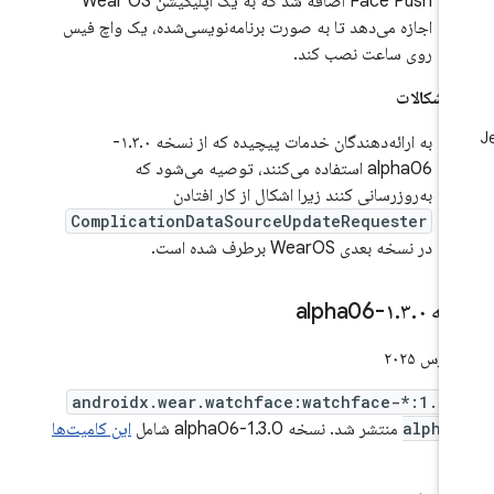
Face Push اضافه شد که به یک اپلیکیشن Wear OS
اجازه می‌دهد تا به صورت برنامه‌نویسی‌شده، یک واچ فیس
روی ساعت نصب کند.
 اشکالات
به ارائه‌دهندگان خدمات پیچیده که از نسخه ۱.۳.۰-
alpha06 استفاده می‌کنند، توصیه می‌شود که
به‌روزرسانی کنند زیرا اشکال از کار افتادن
ComplicationDataSourceUpdateRequester
در نسخه بعدی WearOS برطرف شده است.
خه ۱
۰-alpha06
.
۳
.
androidx.wear.watchface:watchface-*:1.3.
alpha
منتشر شد. نسخه 1.3.0-alpha06 شامل
این کامیت‌ها
ت.