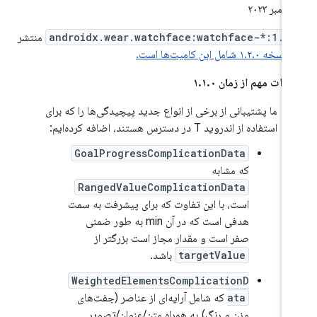
androidx.wear.watchface:watchface-*:1.2
منتشر
.
نسخه ۱.۲.۰ شامل این کامیت‌ها است.
یرات مهم از زمان ۱.۱.۰
ما پشتیبانی از برخی از انواع جدید پیچیدگی‌ها را که برای
استفاده از اندروید T در دسترس هستند، اضافه کرده‌ایم:
GoalProgressComplicationData
که مشابه
RangedValueComplicationData
است، با این تفاوت که برای پیشرفت به سمت
هدفی است که در آن min به طور ضمنی
صفر است و مقدار مجاز است بزرگتر از
targetValue
باشد.
WeightedElementsComplicationD
ata
که شامل آرایه‌ای از عناصر (جفت‌های
وزن و رنگ) به همراه متن/عنوان/تصویر