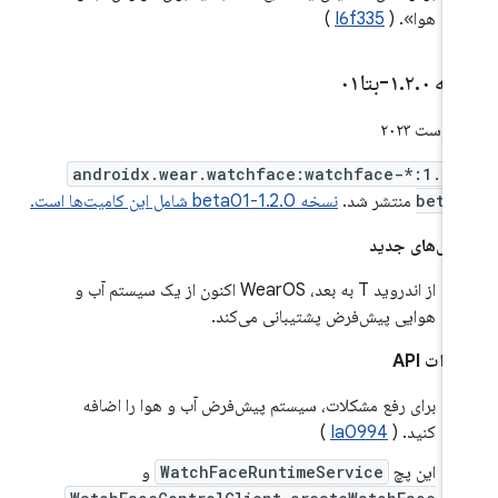
هوا». (
I6f335
)
خه ۱
۰-بتا۰۱
.
۲
.
androidx.wear.watchface:watchface-*:1.2.
beta
منتشر شد.
نسخه 1.2.0-beta01 شامل این کامیت‌ها است.
گی‌های جدید
از اندروید T به بعد، WearOS اکنون از یک سیستم آب و
هوایی پیش‌فرض پشتیبانی می‌کند.
رات API
برای رفع مشکلات، سیستم پیش‌فرض آب و هوا را اضافه
کنید. (
Ia0994
)
این پچ
WatchFaceRuntimeService
و