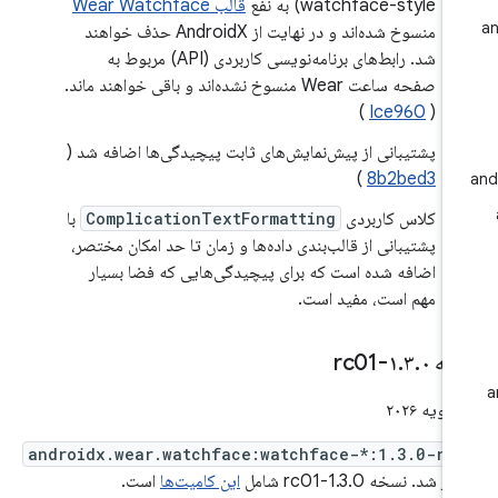
watchface-style) به نفع
قالب Wear Watchface
منسوخ شده‌اند و در نهایت از AndroidX حذف خواهند
شد. رابط‌های برنامه‌نویسی کاربردی (API) مربوط به
صفحه ساعت Wear منسوخ نشده‌اند و باقی خواهند ماند.
)
Ice960
(
پشتیبانی از پیش‌نمایش‌های ثابت پیچیدگی‌ها اضافه شد (
)
8b2bed3
کلاس کاربردی
ComplicationTextFormatting
با
پشتیبانی از قالب‌بندی داده‌ها و زمان تا حد امکان مختصر،
اضافه شده است که برای پیچیدگی‌هایی که فضا بسیار
مهم است، مفید است.
خه ۱
۰-rc01
.
۳
.
androidx.wear.watchface:watchface-*:1.3.0-rc
 شد. نسخه 1.3.0-rc01 شامل
این کامیت‌ها
است.