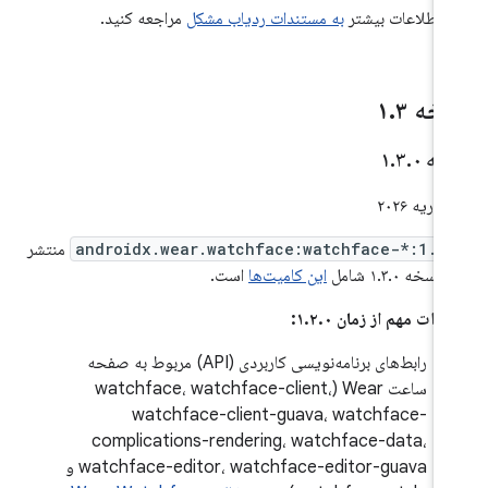
ی اطلاعات بیشتر
به مستندات ردیاب مشکل
مراجعه کنید.
خه ۱
۳
.
خه ۱
۰
.
۳
.
androidx.wear.watchface:watchface-*:1.3
منتشر
سخه ۱.۳.۰ شامل
این کامیت‌ها
است.
رات مهم از زمان ۱.۲.۰:
رابط‌های برنامه‌نویسی کاربردی (API) مربوط به صفحه
ساعت Wear (watchface، watchface-client،
watchface-client-guava، watchface-
complications-rendering، watchface-data،
watchface-editor، watchface-editor-guava و