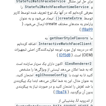
برای حل این مشکل
StatefulWatchFaceService
و
StatefulWatchFaceRuntimeService
را
معرفی کرده‌ایم که در آنها یک نوع تعریف شده توسط کاربر
توسط
createExtra()
ایجاد می‌شود و به عنوان
پارامتر به متدهای مختلف create ارسال می‌شود. (
)
If8a99
ما
getUserStyleFlavors
به
InteractiveWatchFaceClient
اضافه کرده‌ایم
که در درجه اول مورد توجه تولیدکنندگان اصلی تجهیزات
(OEM) است. (
I0f5d8
)
GlesRenderer2
اکنون دارای یک سربار سازنده است
که به شما امکان می‌دهد لیستی از ویژگی‌ها را مشخص
کنید تا به نوبت با
eglChooseConfig
امتحان کنید.
به عنوان مثال، این به شما امکان می‌دهد ابتدا یک پیکربندی
با ضد لغزش را امتحان کنید و در صورت نیاز به پیکربندی
بدون آن برگردید. (
I1ba74
)
از اندروید U، پشتیبانی از