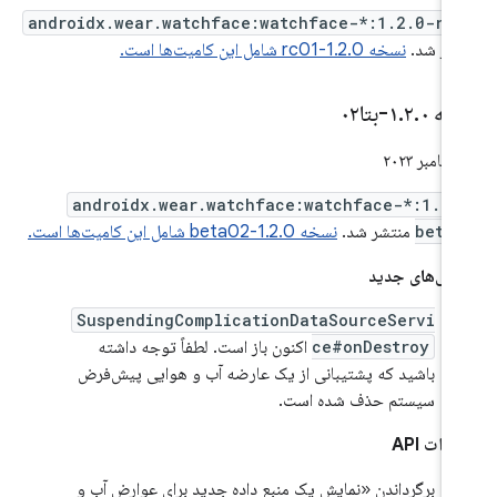
androidx.wear.watchface:watchface-*:1.2.0-rc
شر شد.
نسخه 1.2.0-rc01 شامل این کامیت‌ها است.
خه ۱
۰-بتا۰۲
.
۲
.
androidx.wear.watchface:watchface-*:1.2.
beta
منتشر شد.
نسخه 1.2.0-beta02 شامل این کامیت‌ها است.
گی‌های جدید
SuspendingComplicationDataSourceServi
ce#onDestroy
اکنون باز است. لطفاً توجه داشته
باشید که پشتیبانی از یک عارضه آب و هوایی پیش‌فرض
سیستم حذف شده است.
رات API
برگرداندن «نمایش یک منبع داده جدید برای عوارض آب و