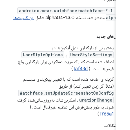
androidx.wear.watchface:watchface-*:1.3.
alpha
منتشر شد. نسخه 1.3.0-alpha04 شامل
این کامیت‌ها
ت.
گی‌های جدید
پشتیبانی از بارگذاری تنبل آیکون‌ها در
UserStyleSettings
و
UserStyleOptions
اضافه شده است که یک مزیت عملکردی برای بارگذاری واچ
فیس‌ها است. (
Iaf43d
)
گزینه‌ای اضافه شده است که با تغییر پیکربندی سیستم
(مثلاً اگر زبان تغییر کند) از طریق
Watchface.setUpdateScreenshotOnConfig
urationChange
، اسکرین‌شات به‌روزرسانی‌شده گرفته
شود. به‌طور پیش‌فرض این تنظیم غیرفعال است. (
)
I765a1
 اشکالات