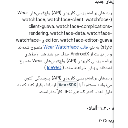
گی‌های جدید
رابط‌های برنامه‌نویسی کاربردی (API) واچ‌فیس‌های Wear
(watchface، watchface-client، watchface-
client-guava، watchface-complications-
rendering، watchface-data، watchface-
editor، watchface-editor-guava و watchface-
style) به نفع
قالب Wear Watchface
منسوخ شده‌اند
و در نهایت از AndroidX حذف خواهند شد. رابط‌های
برنامه‌نویسی کاربردی (API) واچ‌فیس‌های Wear منسوخ
نشده‌اند و باقی خواهند ماند. (
Ice960
)
رابط‌های برنامه‌نویسی کاربردی (API) پیچیدگی اکنون
می‌توانند مستقیماً با
WearSDK
ارتباط برقرار کنند که به
دلیل تعداد کمتر گام‌های IPC، کارآمدتر است.
خه ۱
۰-آلفا۰۵
.
۳
.