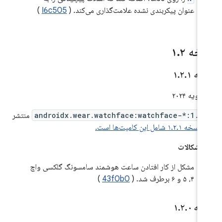
عنوان پیکربندی نشده علامت‌گذاری می‌کند. (
I6c505
)
خه ۱
۲
.
خه ۱
۱
.
۲
.
androidx.wear.watchface:watchface-*:1.2
منتشر
.
نسخه ۱.۲.۱ شامل این کامیت‌ها است.
 اشکالات
مشکل از کار افتادن ساعت هوشمند سامسونگ گلکسی واچ
۴، ۵ و ۶ برطرف شد. (
43f0b0
)
خه ۱
۰
.
۲
.