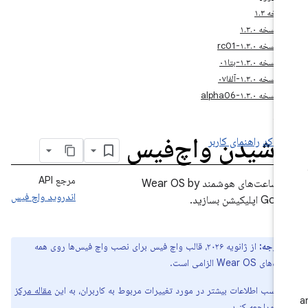
نسخه ۱.۳
نسخه ۱.۳.۰
نسخه ۱.۳.۰-rc01
نسخه ۱.۳.۰-بتا۰۱
نسخه ۱.۳.۰-آلفا۰۷
نسخه ۱.۳.۰-alpha06
وشیدن واچ‌فیس
نه کد
راهنمای کاربر
مرجع API
برای ساعت‌های هوشمند Wear OS by
اندروید واچ فیس
اپلیکیشن بسازید.
توجه:
از ژانویه ۲۰۲۶، قالب واچ فیس برای نصب واچ فیس‌ها روی همه
ای Wear OS الزامی است.
ی کسب اطلاعات بیشتر در مورد تغییرات مربوط به کاربران، به این
مقاله مرکز
ما
مراجعه کنید.