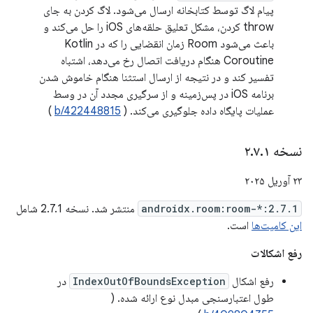
پیام لاگ توسط کتابخانه ارسال می‌شود. لاگ کردن به جای
throw کردن، مشکل تعلیق حلقه‌های iOS را حل می‌کند و
باعث می‌شود Room زمان انقضایی را که در Kotlin
Coroutine هنگام دریافت اتصال رخ می‌دهد، اشتباه
تفسیر کند و در نتیجه از ارسال استثنا هنگام خاموش شدن
برنامه iOS در پس‌زمینه و از سرگیری مجدد آن در وسط
عملیات پایگاه داده جلوگیری می‌کند. (
b/422448815
)
نسخه ۲
۱
.
۷
.
۲۳ آوریل ۲۰۲۵
androidx.room:room-*:2.7.1
منتشر شد. نسخه 2.7.1 شامل
این کامیت‌ها
است.
رفع اشکالات
رفع اشکال
IndexOutOfBoundsException
در
طول اعتبارسنجی مبدل نوع ارائه شده. (