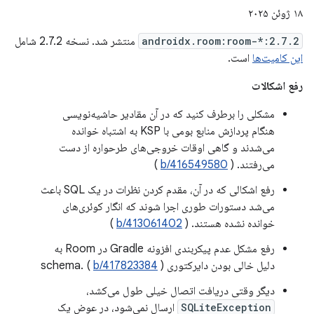
۱۸ ژوئن ۲۰۲۵
androidx.room:room-*:2.7.2
منتشر شد. نسخه 2.7.2 شامل
این کامیت‌ها
است.
رفع اشکالات
مشکلی را برطرف کنید که در آن مقادیر حاشیه‌نویسی
هنگام پردازش منابع بومی با KSP به اشتباه خوانده
می‌شدند و گاهی اوقات خروجی‌های طرحواره از دست
می‌رفتند. (
b/416549580
)
رفع اشکالی که در آن، مقدم کردن نظرات در یک SQL باعث
می‌شد دستورات طوری اجرا شوند که انگار کوئری‌های
خوانده نشده هستند. (
b/413061402
)
رفع مشکل عدم پیکربندی افزونه Gradle در Room به
دلیل خالی بودن دایرکتوری schema. (
)
b/417823384
دیگر وقتی دریافت اتصال خیلی طول می‌کشد،
SQLiteException
ارسال نمی‌شود، در عوض یک