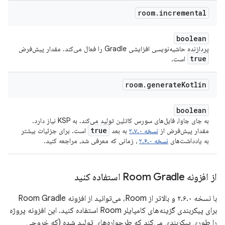
room
.
incremental
boolean
پردازنده حاشیه‌نویسی افزایشی Gradle را فعال می‌کند. مقدار پیش‌فرض
true
است.
room
.
generate
Kotlin
boolean
به جای جاوا، فایل‌های سورس کاتلین تولید می‌کند. به KSP نیاز دارد.
true
مقدار پیش‌فرض از
نسخه ۲.۷.۰
به بعد
است. برای جزئیات بیشتر
به یادداشت‌های
نسخه ۲.۶.۰
، زمانی که معرفی شد، مراجعه کنید.
از افزونه Room Gradle استفاده کنید
با نسخه ۲.۶.۰ و بالاتر از Room، می‌توانید از افزونه Room Gradle
برای پیکربندی گزینه‌های کامپایلر Room استفاده کنید. این افزونه پروژه
را طوری پیکربندی می‌کند که طرحواره‌های تولید شده (که خروجی