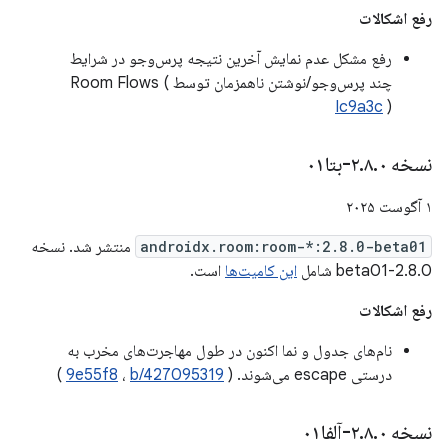
رفع اشکالات
رفع مشکل عدم نمایش آخرین نتیجه پرس‌وجو در شرایط
چند پرس‌وجو/نوشتن ناهمزمان توسط Room Flows (
Ic9a3c
)
نسخه ۲
۰-بتا۰۱
.
۸
.
۱ آگوست ۲۰۲۵
androidx.room:room-*:2.8.0-beta01
منتشر شد. نسخه
2.8.0-beta01 شامل
این کامیت‌ها
است.
رفع اشکالات
نام‌های جدول و نما اکنون در طول مهاجرت‌های مخرب به
درستی escape می‌شوند. (
b/427095319
،
9e55f8
)
نسخه ۲
۰-آلفا۰۱
.
۸
.