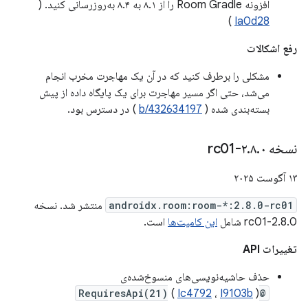
افزونه Room Gradle را از ۸.۱ به ۸.۴ به‌روزرسانی کنید. (
)
Ia0d28
رفع اشکالات
مشکلی را برطرف کنید که در آن یک مهاجرت مخرب انجام
می‌شد، حتی اگر مسیر مهاجرت برای یک پایگاه داده از پیش
بسته‌بندی شده (
b/432634197
) در دسترس بود.
نسخه ۲
۰-rc01
.
۸
.
۱۳ آگوست ۲۰۲۵
androidx.room:room-*:2.8.0-rc01
منتشر شد. نسخه
2.8.0-rc01 شامل
این کامیت‌ها
است.
تغییرات API
حذف حاشیه‌نویسی‌های منسوخ‌شده‌ی
(
Ic4792
،
I9103b
)
@RequiresApi(21)