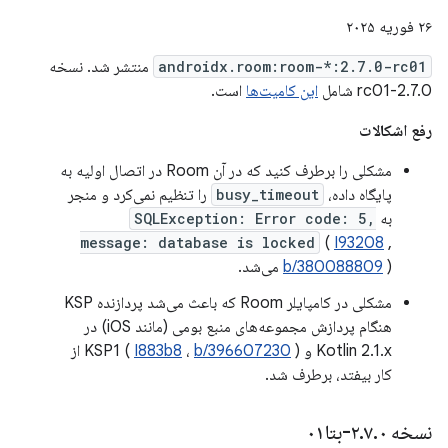
۲۶ فوریه ۲۰۲۵
androidx.room:room-*:2.7.0-rc01
منتشر شد. نسخه
2.7.0-rc01 شامل
این کامیت‌ها
است.
رفع اشکالات
مشکلی را برطرف کنید که در آن Room در اتصال اولیه به
پایگاه داده،
busy_timeout
را تنظیم نمی‌کرد و منجر
به
SQLException: Error code: 5,
message: database is locked
(
I93208
,
) می‌شد.
b/380088809
مشکلی در کامپایلر Room که باعث می‌شد پردازنده KSP
هنگام پردازش مجموعه‌های منبع بومی (مانند iOS) در
Kotlin 2.1.x و KSP1 (
b/396607230
،
I883b8
) از
کار بیفتد، برطرف شد.
نسخه ۲
۰-بتا۰۱
.
۷
.