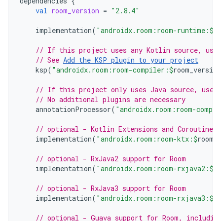
dependencies
{
val
room_version
=
"2.8.4"
implementation
(
"androidx.room:room-runtime:
$
r
// If this project uses any Kotlin source, use
// See 
Add the KSP plugin to your project
ksp
(
"androidx.room:room-compiler:
$
room_version
// If this project only uses Java source, use 
// No additional plugins are necessary
annotationProcessor
(
"androidx.room:room-compil
// optional - Kotlin Extensions and Coroutines
implementation
(
"androidx.room:room-ktx:
$
room_
// optional - RxJava2 support for Room
implementation
(
"androidx.room:room-rxjava2:
$
r
// optional - RxJava3 support for Room
implementation
(
"androidx.room:room-rxjava3:
$
r
// optional - Guava support for Room, includin