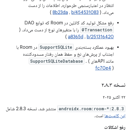
انتظار در اعتبارسنجی طرحواره، اطلاعات را از دست
می‌داد. (
b/454531083
،
8b23da
)
رفع مشکل تولید کد کاتلین در Room که توابع DAO
@Transaction
را با متغیرهای نوع از دست می‌داد. (
)
a8365d
،
b/251316420
بهبود عملکرد بسته‌بندی
SupportSQLite
در Room با
اجتناب از پرش‌های نخ و حفظ همان رفتار مسدودکننده
مانند APIهای
. (
SupportSQLiteDatabase
fc70e4
)
نسخه ۲
۳
.
۸
.
۲۲ اکتبر ۲۰۲۵
androidx.room:room-*:2.8.3
منتشر شد. نسخه 2.8.3 شامل
این کامیت‌ها
است.
رفع اشکالات