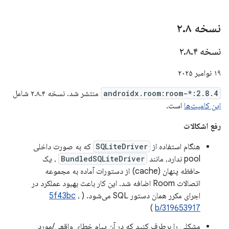
نسخه ۲
۸
.
نسخه ۲
۴
.
۸
.
۱۹ نوامبر ۲۰۲۵
androidx.room:room-*:2.8.4
منتشر شد. نسخه ۲.۸.۴ شامل
این کامیت‌ها
است.
رفع اشکالات
هنگام استفاده از
SQLiteDriver
که به صورت داخلی
pool ندارد، مانند
BundledSQLiteDriver
، یک
حافظه پنهان (cache) از دستورات آماده به مجموعه
اتصالات Room اضافه شد. این کار باعث بهبود عملکرد در
اجرای مکرر همان دستور SQL می‌شود. (
،
5f43bc
)
b/319653917
مشکلی را برطرف کنید که در آن پیام خطای واقعی/مورد