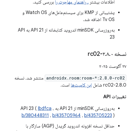
اطلاعات بیشتر
، راهنمای مهاجرت را
بررسی کنید.
پشتیبانی از KMP برای سیستم‌عامل‌های Watch OS و
Tv OS اضافه شد.
به‌روزرسانی minSDK اندروید کتابخانه از API 21 به API
23
نسخه ۲
۰-rc02
.
۸
.
۲۷ آگوست ۲۰۲۵
androidx.room:room-*:2.8.0-rc02
منتشر شد. نسخه
2.8.0-rc02 شامل
این کامیت‌ها
است.
تغییرات API
به‌روزرسانی minSDK از API 21 به API 23 (
،
Ibdfca
b/380448311
،
b/435705964
،
b/435705223
)
حداقل نسخه افزونه اندروید گریدل (AGP) سازگار با