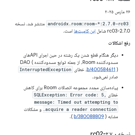
۲۶ مارس ۲۰۲۵
androidx.room:room-*:2.7.0-rc03
منتشر شد. نسخه
2.7.0-rc03 شامل
این کامیت‌ها
است.
رفع اشکالات
دیگر هنگام قطع شدن یک رشته در حین اجرای APIهای
مسدودکننده Room، از جمله توابع مسدودکننده DAO (
)، خطای
b/400584611
InterruptedException
صادر نمی‌شود.
پیاده‌سازی مجدد مجموعه اتصالات Room برای کاهش
خطای
SQLException: Error code: 5,
message: Timed out attempting to
acquire a reader connection.
و مشکلات
مشابه (
b/380088809
).
نسخه ۲
۰-rc02
.
۷
.