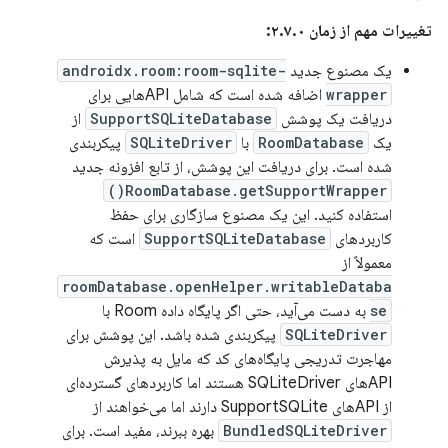
تغییرات مهم از زمان ۲.۷.۰:
یک مصنوع جدید
androidx.room:room-sqlite-
wrapper
اضافه شده است که شامل APIهایی برای
دریافت یک پوشش
SupportSQLiteDatabase
از
یک
RoomDatabase
با
SQLiteDriver
پیکربندی
شده است. برای دریافت این پوشش، از تابع افزونه جدید
RoomDatabase.getSupportWrapper()
استفاده کنید. این یک مصنوع سازگاری برای حفظ
کاربردهای
SupportSQLiteDatabase
است که
معمولاً از
roomDatabase.openHelper.writableDataba
se
به دست می‌آید، حتی اگر پایگاه داده Room با
SQLiteDriver
پیکربندی شده باشد. این پوشش برای
مهاجرت تدریجی پایگاه‌های کد که مایل به پذیرش
APIهای SQLiteDriver هستند اما کاربردهای گسترده‌ای
از APIهای SupportSQLite دارند اما می‌خواهند از
BundledSQLiteDriver
بهره ببرند، مفید است. برای