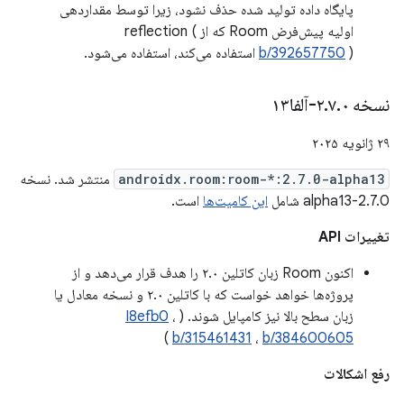
پایگاه داده تولید شده حذف نشود، زیرا توسط مقداردهی
اولیه پیش‌فرض Room که از reflection (
) استفاده می‌کند، استفاده می‌شود.
b/392657750
نسخه ۲
۰-آلفا۱۳
.
۷
.
۲۹ ژانویه ۲۰۲۵
androidx.room:room-*:2.7.0-alpha13
منتشر شد. نسخه
2.7.0-alpha13 شامل
این کامیت‌ها
است.
تغییرات API
اکنون Room زبان کاتلین ۲.۰ را هدف قرار می‌دهد و از
پروژه‌ها خواهد خواست که با کاتلین ۲.۰ و نسخه معادل یا
زبان سطح بالا نیز کامپایل شوند. (
،
I8efb0
)
b/315461431
،
b/384600605
رفع اشکالات