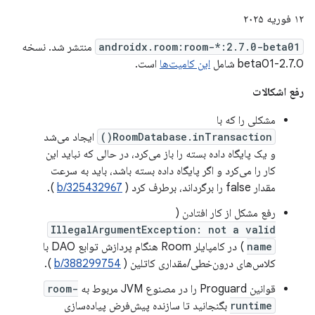
۱۲ فوریه ۲۰۲۵
androidx.room:room-*:2.7.0-beta01
منتشر شد. نسخه
2.7.0-beta01 شامل
این کامیت‌ها
است.
رفع اشکالات
مشکلی را که با
RoomDatabase.inTransaction()
ایجاد می‌شد
و یک پایگاه داده بسته را باز می‌کرد، در حالی که نباید این
کار را می‌کرد و اگر پایگاه داده بسته باشد، باید به سرعت
مقدار false را برگرداند، برطرف کرد (
b/325432967
).
رفع مشکل از کار افتادن (
IllegalArgumentException: not a valid
name
) در کامپایلر Room هنگام پردازش توابع DAO با
کلاس‌های درون‌خطی/مقداری کاتلین (
b/388299754
).
قوانین Proguard را در مصنوع JVM مربوط به
room-
runtime
بگنجانید تا سازنده پیش‌فرض پیاده‌سازی