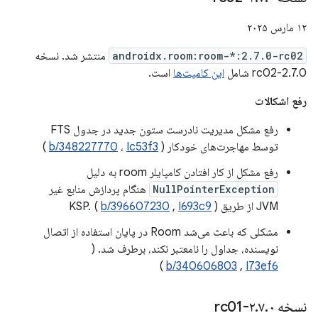
۱۲ مارس ۲۰۲۵
androidx.room:room-*:2.7.0-rc02
منتشر شد. نسخه
2.7.0-rc02 شامل
این کامیت‌ها
است.
رفع اشکالات
رفع مشکل مدیریت نادرست ستون جدید در جدول FTS
توسط مهاجرت‌های خودکار (
Ic53f3
،
b/348227770
)
رفع مشکل از کار افتادن کامپایلر room به دلیل
NullPointerException
هنگام پردازش منابع غیر
JVM از طریق KSP. (
)
I693c9
,
b/396607230
مشکلی که باعث می‌شد Room در پایان استفاده از اتصال
نویسنده، جداول را نامعتبر نکند، برطرف شد. (
)
b/340606803
,
I73ef6
نسخه ۲
۰-rc01
.
۷
.