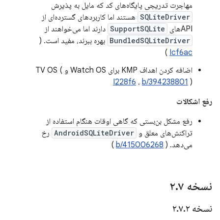
مهاجرت تدریجی پایگاه‌های کد که مایل به پذیرش
SQLiteDriver
هستند اما کاربردهای گسترده‌ای از
APIهای
SupportSQLite
دارند اما می‌خواهند از
BundledSQLiteDriver
بهره ببرند، مفید است. (
)
Icf6ac
اضافه کردن اهداف KMP برای Watch OS و TV OS (
I228f6
،
b/394238801
)
رفع اشکالات
رفع مشکل بن‌بستی که گاهی اوقات هنگام استفاده از
تراکنش‌های معلق و
AndroidSQLiteDriver
رخ
می‌دهد. (
b/415006268
)
نسخه ۲
۷
.
نسخه ۲
۲
.
۷
.