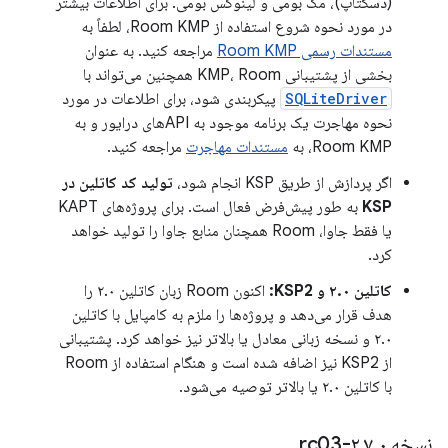
(دسکتاپ)، مک بومی و لینوکس بومی. برای اطلاعات بیشتر
در مورد نحوه شروع استفاده از Room KMP، لطفاً به
مستندات رسمی Room KMP
مراجعه کنید. به عنوان
بخشی از پشتیبانی KMP، Room همچنین می‌تواند با
SQLiteDriver
پیکربندی شود، برای اطلاعات در مورد
نحوه مهاجرت یک برنامه موجود به APIهای درایور و به
Room KMP، به
مستندات مهاجرت
مراجعه کنید.
اگر پردازش از طریق KSP انجام شود،
تولید کد کاتلین در
KSP
به طور پیش‌فرض فعال است. برای پروژه‌های KAPT
یا فقط جاوا، Room همچنان منابع جاوا را تولید خواهد
کرد.
کاتلین ۲.۰ و KSP2:
اکنون Room زبان کاتلین ۲.۰ را
هدف قرار می‌دهد و پروژه‌ها را ملزم به کامپایل با کاتلین
۲.۰ و نسخه زبانی معادل یا بالاتر نیز خواهد کرد. پشتیبانی
از KSP2 نیز اضافه شده است و هنگام استفاده از Room
با کاتلین ۲.۰ یا بالاتر توصیه می‌شود.
نسخه ۲
۰-rc03
.
۷
.