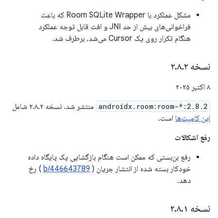
مشکل عملکرد با Room SQLite Wrapper که باعث
فراخوانی‌های بیش از حد JNI و افت قابل توجه عملکرد
هنگام تکرار روی یک Cursor می‌شد، برطرف شد.
نسخه ۲
۲
.
۸
.
۸ اکتبر ۲۰۲۵
androidx.room:room-*:2.8.2
منتشر شد. نسخه ۲.۸.۲ شامل
این کامیت‌ها
است.
رفع اشکالات
رفع بن‌بستی که ممکن است هنگام بازگشایی یک پایگاه داده
خودکار بسته شده از انتشار جریان (
b/446643789
) رخ
دهد.
نسخه ۲
۱
.
۸
.