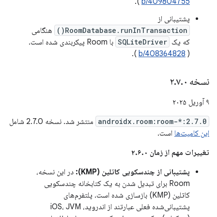
).
b/409804755
پشتیبانی از
RoomDatabase.runInTransaction()
هنگامی
که یک
SQLiteDriver
با Room پیکربندی شده است.
).
b/408364828
(
نسخه ۲
۰
.
۷
.
۹ آوریل ۲۰۲۵
androidx.room:room-*:2.7.0
منتشر شد. نسخه 2.7.0 شامل
این کامیت‌ها
است.
تغییرات مهم از زمان ۲.۶.۰
پشتیبانی از چندسکویی کاتلین (KMP):
در این نسخه،
Room برای تبدیل شدن به یک کتابخانه چندسکویی
کاتلین (KMP) بازسازی شده است. پلتفرم‌های
پشتیبانی‌شده فعلی عبارتند از اندروید، iOS، JVM