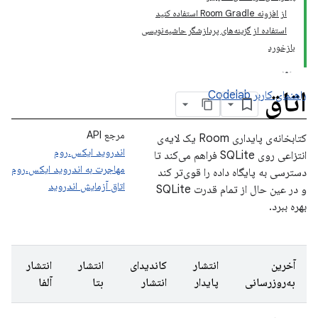
از افزونه Room Gradle استفاده کنید
استفاده از گزینه‌های پردازشگر حاشیه‌نویسی
بازخورد
اتاق
راهنمای کاربر
Codelab
مرجع API
کتابخانه‌ی پایداری Room یک لایه‌ی
اندروید ایکس.روم
انتزاعی روی SQLite فراهم می‌کند تا
مهاجرت به اندروید ایکس.روم
دسترسی به پایگاه داده را قوی‌تر کند
اتاق آزمایش اندروید
و در عین حال از تمام قدرت SQLite
بهره ببرد.
آخرین
انتشار
کاندیدای
انتشار
انتشار
به‌روزرسانی
پایدار
انتشار
بتا
آلفا