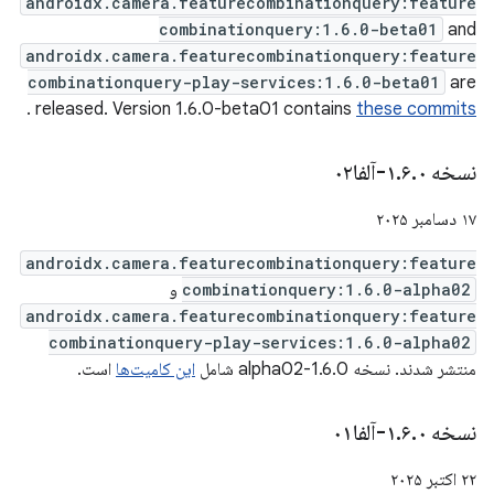
androidx.camera.featurecombinationquery:feature
combinationquery:1.6.0-beta01
and
androidx.camera.featurecombinationquery:feature
combinationquery-play-services:1.6.0-beta01
are
.
released. Version 1.6.0-beta01 contains
these commits
نسخه ۱
۰-آلفا۰۲
.
۶
.
۱۷ دسامبر ۲۰۲۵
androidx.camera.featurecombinationquery:feature
combinationquery:1.6.0-alpha02
و
androidx.camera.featurecombinationquery:feature
combinationquery-play-services:1.6.0-alpha02
منتشر شدند. نسخه 1.6.0-alpha02 شامل
این کامیت‌ها
است.
نسخه ۱
۰-آلفا۰۱
.
۶
.
۲۲ اکتبر ۲۰۲۵