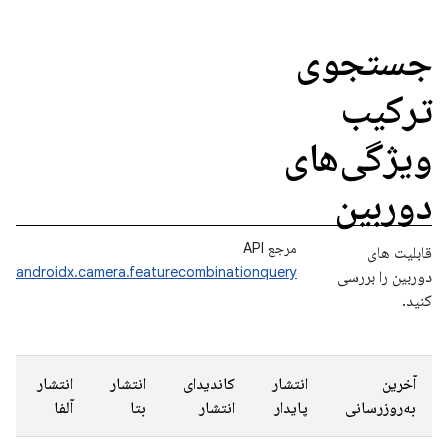
جستجوی
ترکیب
ویژگی‌های
دوربین
مرجع API
قابلیت های
androidx.camera.featurecombinationquery
دوربین را بررسی
کنید.
آخرین
انتشار
کاندیدای
انتشار
انتشار
به‌روزرسانی
پایدار
انتشار
بتا
آلفا