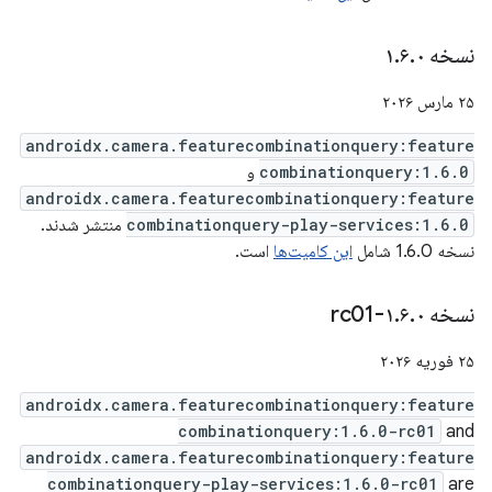
نسخه ۱
۰
.
۶
.
۲۵ مارس ۲۰۲۶
androidx.camera.featurecombinationquery:feature
combinationquery:1.6.0
و
androidx.camera.featurecombinationquery:feature
combinationquery-play-services:1.6.0
منتشر شدند.
نسخه 1.6.0 شامل
این کامیت‌ها
است.
نسخه ۱
۰-rc01
.
۶
.
۲۵ فوریه ۲۰۲۶
androidx.camera.featurecombinationquery:feature
combinationquery:1.6.0-rc01
and
androidx.camera.featurecombinationquery:feature
combinationquery-play-services:1.6.0-rc01
are