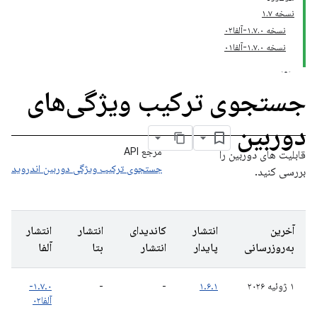
نسخه ۱.۷
نسخه ۱.۷.۰-آلفا۰۲
نسخه ۱.۷.۰-آلفا۰۱
جستجوی ترکیب ویژگی‌های
دوربین
مرجع API
قابلیت های دوربین را
جستجوی ترکیب ویژگی دوربین اندروید
بررسی کنید.
آخرین
انتشار
کاندیدای
انتشار
انتشار
به‌روزرسانی
پایدار
انتشار
بتا
آلفا
۱ ژوئیه ۲۰۲۶
۱.۶.۱
-
-
۱.۷.۰-
آلفا۰۲