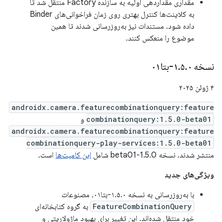
مقداری مقداردهی اولیه به سازنده Factory منتقل شد تا
به کلاینت‌ها کنترل بهتری روی زمان فراخوانی‌های Binder
داده شود. مستندات نیز به‌روزرسانی شدند تا همین
موضوع را منعکس کنند.
نسخه ۱
۰-بتا۰۱
.
۵
.
۴ ژوئن ۲۰۲۵
androidx.camera.featurecombinationquery:feature
combinationquery:1.5.0-beta01
و
androidx.camera.featurecombinationquery:feature
combinationquery-play-services:1.5.0-beta01
منتشر شدند. نسخه 1.5.0-beta01 شامل
این کامیت‌ها
است.
ویژگی‌های جدید
با به‌روزرسانی به نسخه ۱.۵.۰-بتا۰۱، مصنوعات
FeatureCombinationQuery
به گروه کتابخانه‌ای
خود منتقل شده‌اند. این تغییر برای بهبود ماژولاریتی و