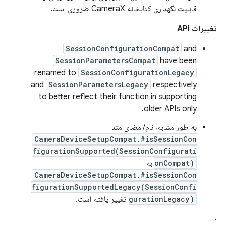
قابلیت نگهداری کتابخانه CameraX ضروری است.
تغییرات API
SessionConfigurationCompat
and
SessionParametersCompat
have been
renamed to
SessionConfigurationLegacy
and
SessionParametersLegacy
respectively
to better reflect their function in supporting
older APIs only.
به طور مشابه، نام/امضای متد
CameraDeviceSetupCompat.#isSessionCon
figurationSupported(SessionConfigurati
onCompat)
به
CameraDeviceSetupCompat.#isSessionCon
figurationSupportedLegacy(SessionConfi
gurationLegacy)
تغییر یافته است.
،