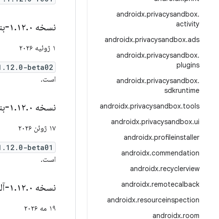
androidx
.
privacysandbox
.
activity
نسخه ۱
۰-بتا۰۲
.
۱۲
.
androidx
.
privacysandbox
.
ads
۱ ژوئیه ۲۰۲۶
androidx
.
privacysandbox
.
plugins
1.12.0-beta02
است.
androidx
.
privacysandbox
.
sdkruntime
نسخه ۱
۰-بتا۰۱
.
۱۲
.
androidx
.
privacysandbox
.
tools
androidx
.
privacysandbox
.
ui
۱۷ ژوئن ۲۰۲۶
androidx
.
profileinstaller
1.12.0-beta01
androidx
.
commendation
است.
androidx
.
recyclerview
androidx
.
remotecalback
نسخه ۱
۰-آلفا۰۳
.
۱۲
.
androidx
.
resourceinspection
۱۹ مه ۲۰۲۶
androidx
.
room