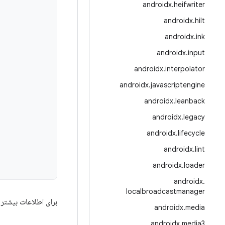
androidx
.
heifwriter
androidx
.
hilt
androidx
.
ink
androidx
.
input
androidx
.
interpolator
androidx
.
javascriptengine
androidx
.
leanback
androidx
.
legacy
androidx
.
lifecycle
androidx
.
lint
androidx
.
loader
androidx
.
localbroadcastmanager
برای اطلاعات بیشتر 
androidx
.
media
androidx
.
media3