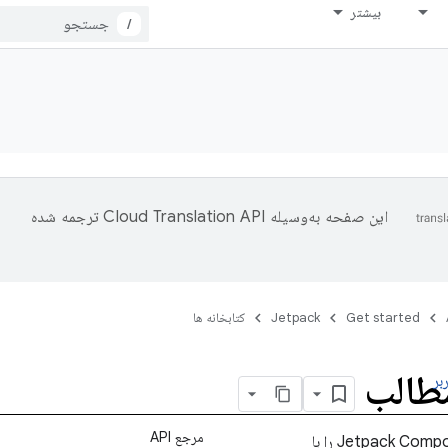
بیشتر
/
این صفحه به‌وسیله
ترجمه شده
Get started
Jetpack
کتابخانه ها
طالب
بر
مرجع API
رابط‌های کاربری Jetpack Compose را با