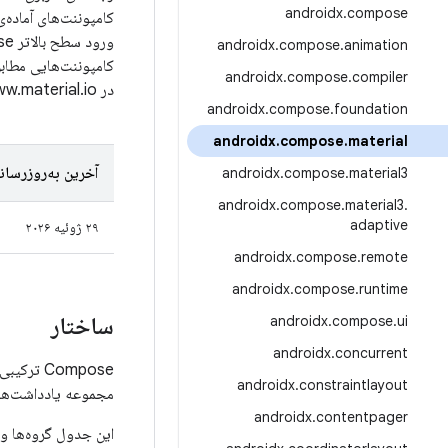
androidx
.
compose
کامپوننت‌های آماده‌
androidx
.
compose
.
animation
کامپوننت‌هایی مطابق
androidx
.
compose
.
compiler
در www.material.io طراحی شده است.
androidx
.
compose
.
foundation
androidx
.
compose
.
material
آخرین به‌روزرسان
androidx
.
compose
.
material3
androidx
.
compose
.
material3
.
adaptive
۲۹ ژوئیه ۲۰۲۶
androidx
.
compose
.
remote
androidx
.
compose
.
runtime
ساختار
androidx
.
compose
.
ui
androidx
.
concurrent
Compose ترکیبی از ۷ شناسه گروه Maven در
androidx
.
constraintlayout
مجموعه یادداشت‌های 
androidx
.
contentpager
این جدول گروه‌ها و