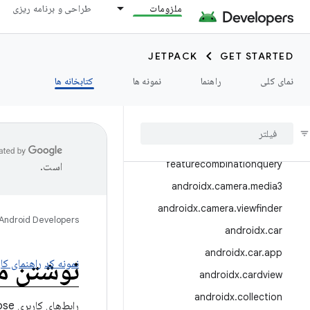
ملزومات
طراحی و برنامه ریزی
androidx.autofill
androidx.benchmark
JETPACK
GET STARTED
androidx.biometric
نمای کلی
راهنما
نمونه ها
کتابخانه ها
androidx.bluetooth
androidx
.
browser
androidx
.
camera
androidx
.
camera
.
featurecombinationquery
است.
androidx
.
camera
.
media3
androidx
.
camera
.
viewfinder
Android Developers
androidx
.
car
androidx
.
car
.
app
نوشتن م
نمونه کد
راهنمای کار
androidx
.
cardview
androidx
.
collection