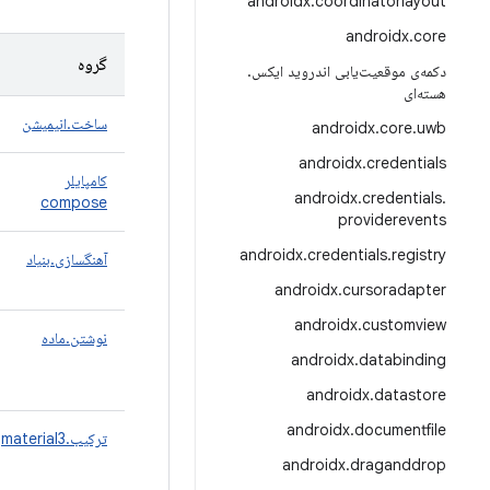
androidx
.
coordinatorlayout
androidx
.
core
گروه
دکمه‌ی موقعیت‌یابی اندروید ایکس
.
هسته‌ای
ساخت.انیمیشن
androidx
.
core
.
uwb
androidx
.
credentials
کامپایلر
androidx
.
credentials
.
compose
providerevents
androidx
.
credentials
.
registry
آهنگسازی.بنیاد
androidx
.
cursoradapter
androidx
.
customview
نوشتن.ماده
androidx
.
databinding
androidx
.
datastore
androidx
.
documentfile
ترکیب.material3
androidx
.
draganddrop