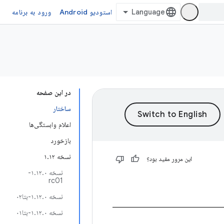
استودیو Android
ورود به برنامه
در این صفحه
ساختار
اعلام وابستگی‌ها
بازخورد
نسخه ۱.۱۲
این مرور مفید بود؟
نسخه ۱.۱۲.۰-
rc01
نسخه ۱.۱۲.۰-بتا۰۲
نسخه ۱.۱۲.۰-بتا۰۱