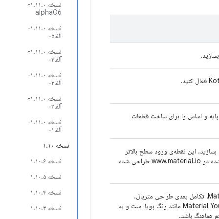
نسخه ۱.۱۱.۰-
alpha06
نسخه ۱.۱۱.۰-
آلفا۰۵
نسخه ۱.۱۱.۰-
آلفا۰۴
نسخه ۱.۱۱.۰-
آلفا۰۳
نسخه ۱.۱۱.۰-
آلفا۰۲
نده آماده، برنامه‌های Jetpack Compose بنویسید و پایه و اساس را برای ساخت قطعات
نسخه ۱.۱۱.۰-
آلفا۰۱
نسخه ۱.۱۰
‌ی طراحی متریال بسازید. این نقطه‌ی ورود سطح بالاتر
Compose است که برای ارائه کامپوننت‌هایی مطابق با کامپوننت‌های شرح داده شده در www.material.io طراحی شده
نسخه ۱.۱۰.۶
نسخه ۱.۱۰.۵
نسخه ۱.۱۰.۴
ساخت رابط‌های کاربری Jetpack Compose با کامپوننت‌های Material Design 3، تکامل بعدی طراحی متریال.
متریال ۳ شامل قالب‌بندی و کامپوننت‌های به‌روز شده و ویژگی‌های شخصی‌سازی Material You مانند رنگ پویا است و به
نسخه ۱.۱۰.۳