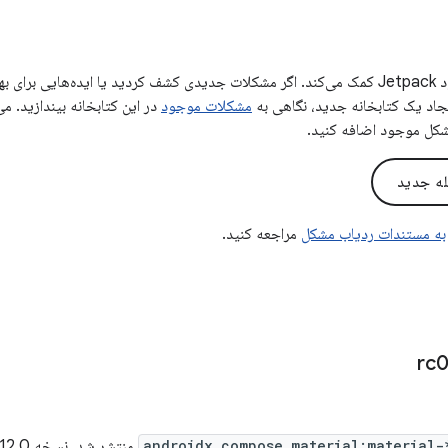
بازخورد شما به بهبود Jetpack کمک می‌کند. اگر مشکلات جدیدی کشف کردید یا ایده‌هایی 
ایجاد یک کتابخانه جدید، نگاهی به
مشکلات موجود
در این کتابخانه بیندازید. می
شکل موجود اضافه کنید.
له جدید
به مستندات ردیاب مشکل
مراجعه کنید.
androidx.compose.material:material-
منتشر شد. نسخه 1.12.0-rc01 شامل