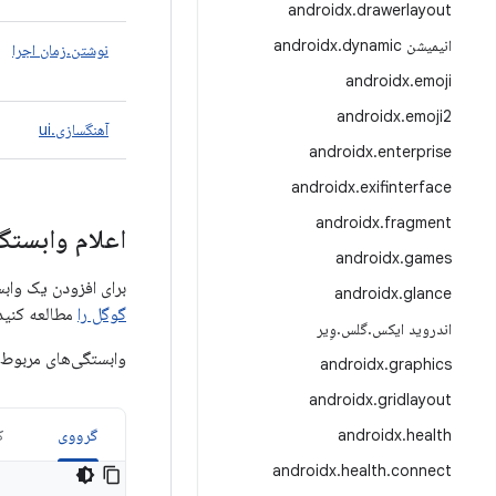
androidx
.
drawerlayout
انیمیشن androidx
dynamic
.
نوشتن.زمان اجرا
androidx
.
emoji
androidx
.
emoji2
آهنگسازی.ui
androidx
.
enterprise
androidx
.
exifinterface
androidx
.
fragment
اعلام وابستگی
androidx
.
games
برای افزودن یک وابستگی به Compose، باید مخزن Google Maven را به پروژه خود
androidx
.
glance
گوگل را
مطالعه کنید
اندروید ایکس
.
گلس
.
وِیر
وابستگی‌های مربوط 
androidx
.
graphics
androidx
.
gridlayout
health
.
androidx
گرووی
ک
androidx
.
health
.
connect