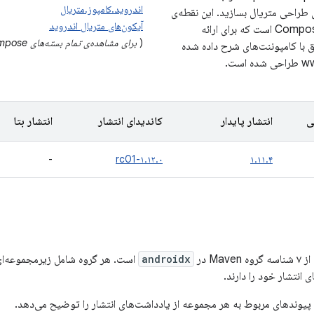
اندروید.کامپوز.متریال
ی طراحی متریال بسازید. این نقطه‌ی
آیکون‌های متریال اندروید
ورود سطح بالاتر Compose است که برای ارائه
(
برای مشاهده‌ی تمام بسته‌های compose به مستندات مرجع API مراجعه کنید
 با کامپوننت‌های شرح داده شده
ی
انتشار پایدار
کاندیدای انتشار
انتشار بتا
-
۱.۱۲.۰-rc01
۱.۱۱.۴
androidx
است. هر گروه شامل زیرمجموعه‌ای 
انتشار خود را دارند.
 پیوندهای مربوط به هر مجموعه از یادداشت‌های انتشار را توضیح می‌دهد.