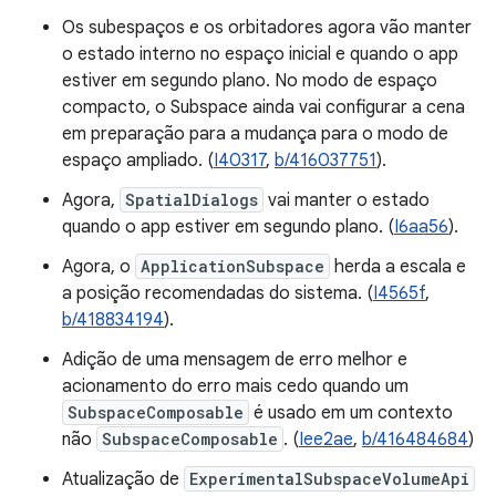
Os subespaços e os orbitadores agora vão manter
o estado interno no espaço inicial e quando o app
estiver em segundo plano. No modo de espaço
compacto, o Subspace ainda vai configurar a cena
em preparação para a mudança para o modo de
espaço ampliado. (
I40317
,
b/416037751
).
Agora,
SpatialDialogs
vai manter o estado
quando o app estiver em segundo plano. (
I6aa56
).
Agora, o
ApplicationSubspace
herda a escala e
a posição recomendadas do sistema. (
I4565f
,
b/418834194
).
Adição de uma mensagem de erro melhor e
acionamento do erro mais cedo quando um
SubspaceComposable
é usado em um contexto
não
SubspaceComposable
. (
Iee2ae
,
b/416484684
)
Atualização de
ExperimentalSubspaceVolumeApi