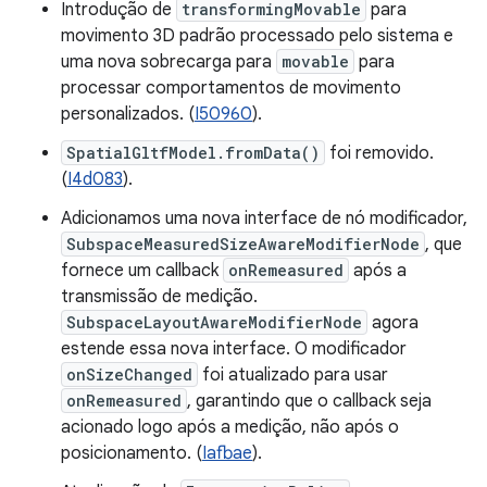
Introdução de
transformingMovable
para
movimento 3D padrão processado pelo sistema e
uma nova sobrecarga para
movable
para
processar comportamentos de movimento
personalizados. (
I50960
).
SpatialGltfModel.fromData()
foi removido.
(
I4d083
).
Adicionamos uma nova interface de nó modificador,
SubspaceMeasuredSizeAwareModifierNode
, que
fornece um callback
onRemeasured
após a
transmissão de medição.
SubspaceLayoutAwareModifierNode
agora
estende essa nova interface. O modificador
onSizeChanged
foi atualizado para usar
onRemeasured
, garantindo que o callback seja
acionado logo após a medição, não após o
posicionamento. (
Iafbae
).