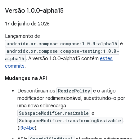
Versão 1
.
0
.
0-alpha15
17 de junho de 2026
Lançamento de
androidx.xr.compose:compose:1.0.0-alpha15
e
androidx.xr.compose:compose-testing:1.0.0-
alpha15
. A versão 1.0.0-alpha15 contém
estes
commits
.
Mudanças na API
Descontinuamos
ResizePolicy
e o antigo
modificador redimensionável, substituindo-o por
uma nova sobrecarga
SubspaceModifier.resizable
e
SubspaceModifier.transformingResizable
.
(
I9e4bc
).