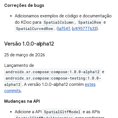
Correções de bugs
Adicionamos exemplos de código e documentação
do KDoc para
SpatialColumn
,
SpatialRow
e
SpatialCurvedRow
. (
Iaf54f
,
b/495777633
).
Versão 1
.
0
.
0-alpha12
25 de março de 2026
Lançamento de
androidx.xr.compose:compose:1.0.0-alpha12
e
androidx.xr.compose:compose-testing:1.0.0-
alpha12
. A versão 1.0.0-alpha12 contém
estes
commits
.
Mudanças na API
Adicione a API
SpatialGltfModel
e as APIs