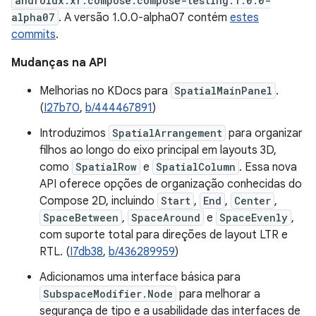
androidx.xr.compose:compose-testing:1.0.0-
alpha07
. A versão 1.0.0-alpha07 contém
estes
commits
.
Mudanças na API
Melhorias no KDocs para
SpatialMainPanel
.
(
I27b70
,
b/444467891
)
Introduzimos
SpatialArrangement
para organizar
filhos ao longo do eixo principal em layouts 3D,
como
SpatialRow
e
SpatialColumn
. Essa nova
API oferece opções de organização conhecidas do
Compose 2D, incluindo
Start
,
End
,
Center
,
SpaceBetween
,
SpaceAround
e
SpaceEvenly
,
com suporte total para direções de layout LTR e
RTL. (
I7db38
,
b/436289959
)
Adicionamos uma interface básica para
SubspaceModifier.Node
para melhorar a
segurança de tipo e a usabilidade das interfaces de