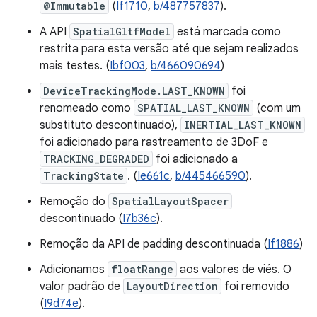
@Immutable
(
If1710
,
b/487757837
).
A API
SpatialGltfModel
está marcada como
restrita para esta versão até que sejam realizados
mais testes. (
Ibf003
,
b/466090694
)
DeviceTrackingMode.LAST_KNOWN
foi
renomeado como
SPATIAL_LAST_KNOWN
(com um
substituto descontinuado),
INERTIAL_LAST_KNOWN
foi adicionado para rastreamento de 3DoF e
TRACKING_DEGRADED
foi adicionado a
TrackingState
. (
Ie661c
,
b/445466590
).
Remoção do
SpatialLayoutSpacer
descontinuado (
I7b36c
).
Remoção da API de padding descontinuada (
If1886
)
Adicionamos
floatRange
aos valores de viés. O
valor padrão de
LayoutDirection
foi removido
(
I9d74e
).