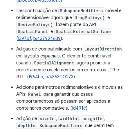
(
Ib06e6
,
b/433331675
)
Descontinuação de
SubspaceModifiers
móvel e
redimensionável agora que
DragPolicy()
e
ResizePolicy()
fazem parte da API
SpatialPanel
e
SpatialExternalSurface
(
I397bf
,
b/437924639
).
Adição de compatibilidade com
LayoutDirection
em layouts espaciais. O elemento combinável
usando
SpatialAlignment
agora posiciona
corretamente os elementos em contextos LTR e
RTL. (
I964bb
,
b/436300273
).
Adicione parâmetros redimensionáveis e móveis às
APIs
Panel
para garantir que esses
comportamentos só possam ser aplicados a
contêineres compatíveis. (
Id491c
).
Adição de
sizeIn
,
widthIn
,
heightIn
,
depthIn
SubspaceModifiers
que permitem