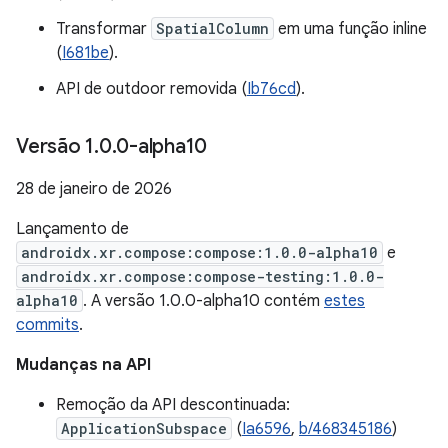
Transformar
SpatialColumn
em uma função inline
(
I681be
).
API de outdoor removida (
Ib76cd
).
Versão 1
.
0
.
0-alpha10
28 de janeiro de 2026
Lançamento de
androidx.xr.compose:compose:1.0.0-alpha10
e
androidx.xr.compose:compose-testing:1.0.0-
alpha10
. A versão 1.0.0-alpha10 contém
estes
commits
.
Mudanças na API
Remoção da API descontinuada:
ApplicationSubspace
(
Ia6596
,
b/468345186
)