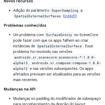
Novos recursos
Adição do parâmetro
SuperSampling
a
SpatialExternalSurfaces
(
Icd4d1
)
Problemas conhecidos
Um problema com
SurfaceEntity
no SceneCore
pode fazer com que os apps falhem ao criar
instâncias de
SpatialExternalSurface
. Esse
problema foi resolvido nas versões
androidx.xr.scenecore:scenecore-*:1.0.0-
alpha13
,
androidx.xr.compose:compose:1.0.0-
alpha12
e nas versões subsequentes. Os apps
afetados precisam ser atualizados para as versões
mais recentes.
Mudanças na API
Mudanças no padding do modificador de subespaço
para reconhecimento da direção do layout.