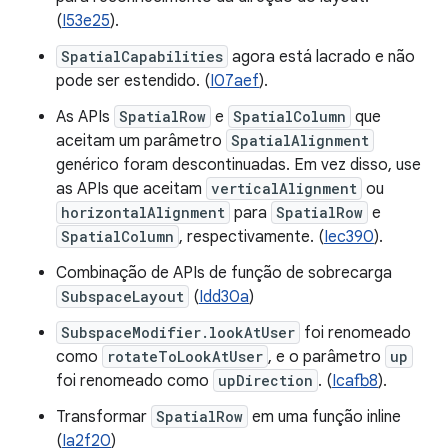
(
I53e25
).
SpatialCapabilities
agora está lacrado e não
pode ser estendido. (
I07aef
).
As APIs
SpatialRow
e
SpatialColumn
que
aceitam um parâmetro
SpatialAlignment
genérico foram descontinuadas. Em vez disso, use
as APIs que aceitam
verticalAlignment
ou
horizontalAlignment
para
SpatialRow
e
SpatialColumn
, respectivamente. (
Iec390
).
Combinação de APIs de função de sobrecarga
SubspaceLayout
(
Idd30a
)
SubspaceModifier.lookAtUser
foi renomeado
como
rotateToLookAtUser
, e o parâmetro
up
foi renomeado como
upDirection
. (
Icafb8
).
Transformar
SpatialRow
em uma função inline
(
Ia2f20
)