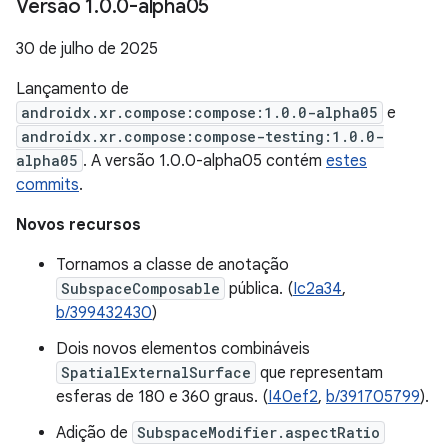
Versão 1
.
0
.
0-alpha05
30 de julho de 2025
Lançamento de
androidx.xr.compose:compose:1.0.0-alpha05
e
androidx.xr.compose:compose-testing:1.0.0-
alpha05
. A versão 1.0.0-alpha05 contém
estes
commits
.
Novos recursos
Tornamos a classe de anotação
SubspaceComposable
pública. (
Ic2a34
,
b/399432430
)
Dois novos elementos combináveis
SpatialExternalSurface
que representam
esferas de 180 e 360 graus. (
I40ef2
,
b/391705799
).
Adição de
SubspaceModifier.aspectRatio