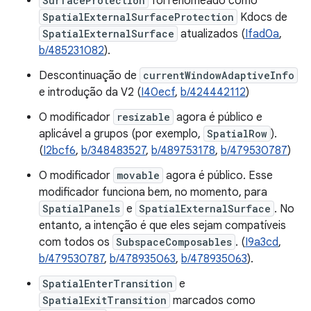
SurfaceProtection
foi renomeado como
SpatialExternalSurfaceProtection
Kdocs de
SpatialExternalSurface
atualizados (
Ifad0a
,
b/485231082
).
Descontinuação de
currentWindowAdaptiveInfo
e introdução da V2 (
I40ecf
,
b/424442112
)
O modificador
resizable
agora é público e
aplicável a grupos (por exemplo,
SpatialRow
).
(
I2bcf6
,
b/348483527
,
b/489753178
,
b/479530787
)
O modificador
movable
agora é público. Esse
modificador funciona bem, no momento, para
SpatialPanels
e
SpatialExternalSurface
. No
entanto, a intenção é que eles sejam compatíveis
com todos os
SubspaceComposables
. (
I9a3cd
,
b/479530787
,
b/478935063
,
b/478935063
).
SpatialEnterTransition
e
SpatialExitTransition
marcados como