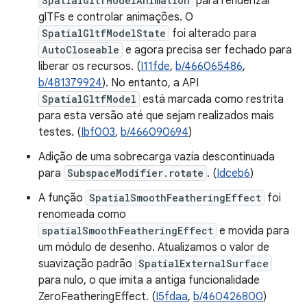
SpatialGltfModelAnimation
para renderizar
glTFs e controlar animações. O
SpatialGltfModelState
foi alterado para
AutoCloseable
e agora precisa ser fechado para
liberar os recursos. (
I11fde
,
b/466065486
,
b/481379924
). No entanto, a API
SpatialGltfModel
está marcada como restrita
para esta versão até que sejam realizados mais
testes. (
Ibf003
,
b/466090694
)
Adição de uma sobrecarga vazia descontinuada
para
SubspaceModifier.rotate
. (
Idceb6
)
A função
SpatialSmoothFeatheringEffect
foi
renomeada como
spatialSmoothFeatheringEffect
e movida para
um módulo de desenho. Atualizamos o valor de
suavização padrão
SpatialExternalSurface
para nulo, o que imita a antiga funcionalidade
ZeroFeatheringEffect. (
I5fdaa
,
b/460426800
)