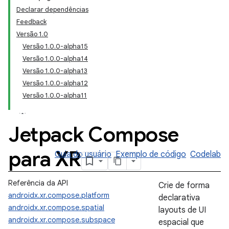
Declarar dependências
Feedback
Versão 1.0
Versão 1.0.0-alpha15
Versão 1.0.0-alpha14
Versão 1.0.0-alpha13
Versão 1.0.0-alpha12
Versão 1.0.0-alpha11
Jetpack Compose
para XR
Guia do usuário
Exemplo de código
Codelab
Referência da API
Crie de forma
androidx.xr.compose.platform
declarativa
androidx.xr.compose.spatial
layouts de UI
androidx.xr.compose.subspace
espacial que