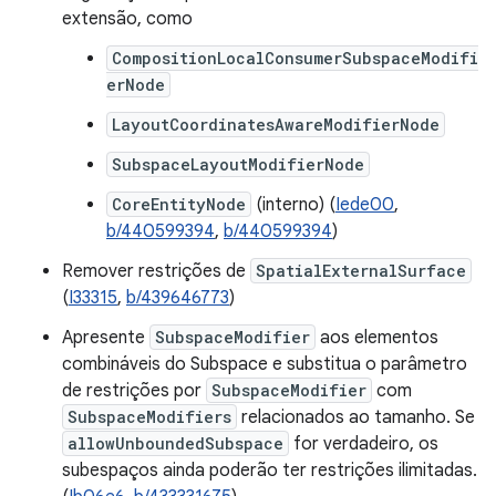
extensão, como
CompositionLocalConsumerSubspaceModifi
erNode
LayoutCoordinatesAwareModifierNode
SubspaceLayoutModifierNode
CoreEntityNode
(interno) (
Iede00
,
b/440599394
,
b/440599394
)
Remover restrições de
SpatialExternalSurface
(
I33315
,
b/439646773
)
Apresente
SubspaceModifier
aos elementos
combináveis do Subspace e substitua o parâmetro
de restrições por
SubspaceModifier
com
SubspaceModifiers
relacionados ao tamanho. Se
allowUnboundedSubspace
for verdadeiro, os
subespaços ainda poderão ter restrições ilimitadas.