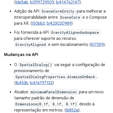
(
Ide5ab
,
b/399729509
,
b/414762147
).
Adição da API
SceneCoreEntity
para melhorar a
interoperabilidade entre
SceneCore
e o Compose
para XR. (
I50bb3
,
b/423020989
)
Foi fornecida a API
GravityAlignedsubspace
para oferecer suporte ao recurso
GravityAligned
e sem escalonamento (
I07359
).
Mudanças na API
O
SpatialDialog()
vai seguir a configuração de
pressionamento de
SpatialDialogProperties.dismissOnBack
.
(
Ib453b
,
b/416797132
)
Atualize
minimumPanelDimension
para um novo
tamanho padrão de dimensão de
Dimensions(0.1f, 0.1f, 0.1f)
devido à
representação em metros. (
Ib852a
).