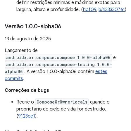
definir restrições mínimas e máximas exatas para
largura, altura e profundidade. (
I1af09
,
b/433330761
)
Versão 1
.
0
.
0-alpha06
13 de agosto de 2025
Lançamento de
androidx.xr.compose:compose:1.0.0-alpha06
e
androidx.xr.compose:compose-testing:1.0.0-
alpha06
. A versão 1.0.0-alpha06 contém
estes
commits
.
Correções de bugs
Recrie o
ComposeXrOwnerLocals
quando o
proprietário do ciclo de vida for destruído.
(
9123ce1
).