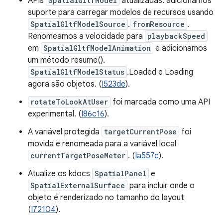
APIs
SpatialGltfModel
atualizadas: adicionamos
suporte para carregar modelos de recursos usando
SpatialGltfModelSource
.
fromResource
.
Renomeamos a velocidade para
playbackSpeed
em
SpatialGltfModelAnimation
e adicionamos
um método resume().
SpatialGltfModelStatus
.Loaded e Loading
agora são objetos. (
I523de
).
rotateToLookAtUser
foi marcada como uma API
experimental. (
I86c16
).
A variável protegida
targetCurrentPose
foi
movida e renomeada para a variável local
currentTargetPoseMeter
. (
Ia557c
).
Atualize os kdocs
SpatialPanel
e
SpatialExternalSurface
para incluir onde o
objeto é renderizado no tamanho do layout
(
I72104
).