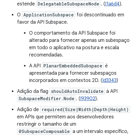
estende
DelegatableSubspaceNode
. (
I1a6d4
).
O
ApplicationSubspace
foi descontinuado em
favor da API Subspace.
O comportamento da API Subspace foi
alterado para fornecer apenas um subespaço
em todo o aplicativo na postura e escala
recomendadas.
A API
PlanarEmbeddedSubspace
é
apresentada para fornecer subespaços
incorporados em contextos 2D. (
Id3343
)
Adição da flag
shouldAutoInvalidate
à API
SubspaceModifier.Node
. (
I93902
).
Adição de
required(Size|Width|Depth|Height)
em APIs que permitem aos desenvolvedores
restringir o tamanho de um
@SubspaceComposable
a um intervalo específico,