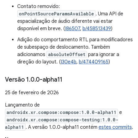
Contato removido:
onPointSourceParamsAvailable
. Uma API de
espacialização de áudio diferente vai estar
disponível em breve. (
I86507
,
b/458513439
)
Adição do comportamento RTL para modificadores
de subespaço de deslocamento. Também
adicionamos
absoluteOffset
para ignorar a
direção do layout. (
I30e4b
,
b/474409165
)
Versão 1
.
0
.
0-alpha11
25 de fevereiro de 2026
Lançamento de
androidx.xr.compose:compose:1.0.0-alpha11
e
androidx.xr.compose:compose-testing:1.0.0-
alpha11
. A versão 1.0.0-alpha11 contém
estes commits
.