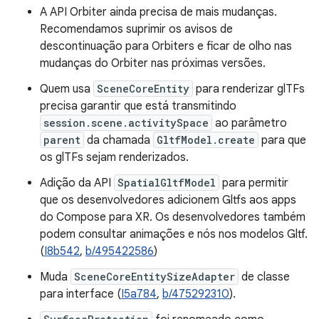
A API Orbiter ainda precisa de mais mudanças.
Recomendamos suprimir os avisos de
descontinuação para Orbiters e ficar de olho nas
mudanças do Orbiter nas próximas versões.
Quem usa
SceneCoreEntity
para renderizar glTFs
precisa garantir que está transmitindo
session.scene.activitySpace
ao parâmetro
parent
da chamada
GltfModel.create
para que
os glTFs sejam renderizados.
Adição da API
SpatialGltfModel
para permitir
que os desenvolvedores adicionem Gltfs aos apps
do Compose para XR. Os desenvolvedores também
podem consultar animações e nós nos modelos Gltf.
(
I8b542
,
b/495422586
)
Muda
SceneCoreEntitySizeAdapter
de classe
para interface (
I5a784
,
b/475292310
).