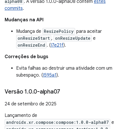
alpha08
. A versão 1.0.0-alpha08 contém
estes
commits
.
Mudanças na API
Mudança de
ResizePolicy
para aceitar
onResizeStart
,
onResizeUpdate
e
onResizeEnd
. (
I7e21f
).
Correções de bugs
Evita falhas ao destruir uma atividade com um
subespaço. (
I595a1
).
Versão 1
.
0
.
0-alpha07
24 de setembro de 2025
Lançamento de
androidx.xr.compose:compose:1.0.0-alpha07
e