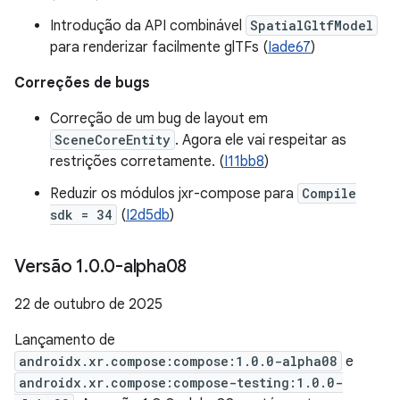
Introdução da API combinável
SpatialGltfModel
para renderizar facilmente glTFs (
Iade67
)
Correções de bugs
Correção de um bug de layout em
SceneCoreEntity
. Agora ele vai respeitar as
restrições corretamente. (
I11bb8
)
Reduzir os módulos jxr-compose para
Compile
sdk = 34
(
I2d5db
)
Versão 1
.
0
.
0-alpha08
22 de outubro de 2025
Lançamento de
androidx.xr.compose:compose:1.0.0-alpha08
e
androidx.xr.compose:compose-testing:1.0.0-