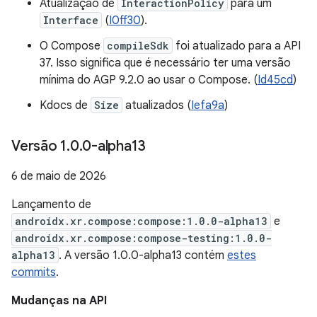
Atualização de
InteractionPolicy
para um
Interface
(
I0ff30
).
O Compose
compileSdk
foi atualizado para a API
37. Isso significa que é necessário ter uma versão
mínima do AGP 9.2.0 ao usar o Compose. (
Id45cd
)
Kdocs de
Size
atualizados (
Iefa9a
)
Versão 1
.
0
.
0-alpha13
6 de maio de 2026
Lançamento de
androidx.xr.compose:compose:1.0.0-alpha13
e
androidx.xr.compose:compose-testing:1.0.0-
alpha13
. A versão 1.0.0-alpha13 contém
estes
commits
.
Mudanças na API