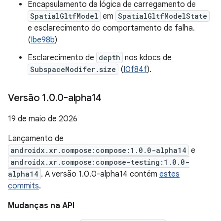
Encapsulamento da lógica de carregamento de
SpatialGltfModel
em
SpatialGltfModelState
e esclarecimento do comportamento de falha.
(
Ibe98b
)
Esclarecimento de
depth
nos kdocs de
SubspaceModifer.size
(
I0f84f
).
Versão 1
.
0
.
0-alpha14
19 de maio de 2026
Lançamento de
androidx.xr.compose:compose:1.0.0-alpha14
e
androidx.xr.compose:compose-testing:1.0.0-
alpha14
. A versão 1.0.0-alpha14 contém
estes
commits
.
Mudanças na API