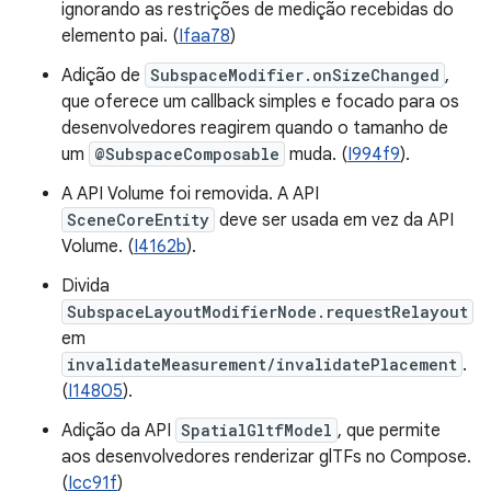
ignorando as restrições de medição recebidas do
elemento pai. (
Ifaa78
)
Adição de
SubspaceModifier.onSizeChanged
,
que oferece um callback simples e focado para os
desenvolvedores reagirem quando o tamanho de
um
@SubspaceComposable
muda. (
I994f9
).
A API Volume foi removida. A API
SceneCoreEntity
deve ser usada em vez da API
Volume. (
I4162b
).
Divida
SubspaceLayoutModifierNode.requestRelayout
em
invalidateMeasurement/invalidatePlacement
.
(
I14805
).
Adição da API
SpatialGltfModel
, que permite
aos desenvolvedores renderizar glTFs no Compose.
(
Icc91f
)