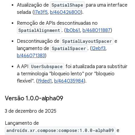
Atualização de
SpatialShape
para uma interface
selada (
I7e3f5
,
b/460426800
).
Remoção de APIs descontinuadas no
SpatialAlignment
. (
Ib0b61
,
b/468011887
)
Descontinuação de
SpatialLayoutSpacer
e
lançamento de
SpatialSpacer
. (
I2ebf3
,
b/466071383
)
A API
UserSubspace
foi atualizada para substituir
a terminologia "bloqueio lento" por "bloqueio
flexível". (
I9ded1
,
b/464035984
).
Versão 1
.
0
.
0-alpha09
3 de dezembro de 2025
Lançamento de
androidx.xr.compose:compose:1.0.0-alpha09
e