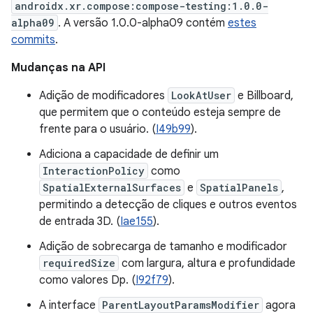
androidx.xr.compose:compose-testing:1.0.0-
alpha09
. A versão 1.0.0-alpha09 contém
estes
commits
.
Mudanças na API
Adição de modificadores
LookAtUser
e Billboard,
que permitem que o conteúdo esteja sempre de
frente para o usuário. (
I49b99
).
Adiciona a capacidade de definir um
InteractionPolicy
como
SpatialExternalSurfaces
e
SpatialPanels
,
permitindo a detecção de cliques e outros eventos
de entrada 3D. (
Iae155
).
Adição de sobrecarga de tamanho e modificador
requiredSize
com largura, altura e profundidade
como valores Dp. (
I92f79
).
A interface
ParentLayoutParamsModifier
agora