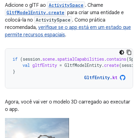
Adicione o glTF ao
ActivitySpace
. Chame
GltfModelEntity.create
para criar uma entidade e
colocá-la no
ActivitySpace
. Como prática
recomendada,
verifique se o app está em um estado que
permite recursos espaciais
.
if
(
session
.
scene
.
spatialCapabilities
.
contains
(
Spa
val
gltfEntity
=
GltfModelEntity
.
create
(
sessio
}
GltfEntity
.
kt
Agora, você vai ver o modelo 3D carregado ao executar
o app.