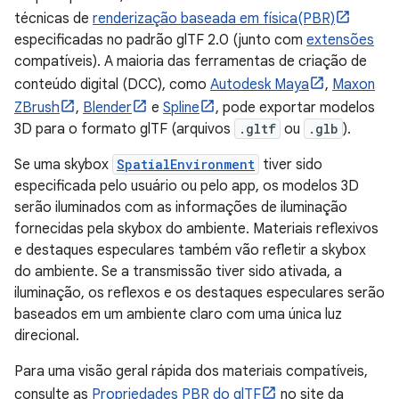
técnicas de
renderização baseada em física(PBR)
especificadas no padrão glTF 2.0 (junto com
extensões
compatíveis). A maioria das ferramentas de criação de
conteúdo digital (DCC), como
Autodesk Maya
,
Maxon
ZBrush
,
Blender
e
Spline
, pode exportar modelos
3D para o formato glTF (arquivos
.gltf
ou
.glb
).
Se uma skybox
SpatialEnvironment
tiver sido
especificada pelo usuário ou pelo app, os modelos 3D
serão iluminados com as informações de iluminação
fornecidas pela skybox do ambiente. Materiais reflexivos
e destaques especulares também vão refletir a skybox
do ambiente. Se a transmissão tiver sido ativada, a
iluminação, os reflexos e os destaques especulares serão
baseados em um ambiente claro com uma única luz
direcional.
Para uma visão geral rápida dos materiais compatíveis,
consulte as
Propriedades PBR do glTF
no site da