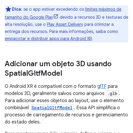
Dica
:
se o app estiver excedendo os
limites máximos de
tamanho do Google Play
devido a recursos 3D e texturas de
alta resolução, use o
Play Asset Delivery
para otimizar a
entrega dos recursos. Para mais informações, saiba como
empacotar e distribuir apps para Android XR
.
Adicionar um objeto 3D usando
Spatial
Gltf
Model
O Android XR é compatível com o formato
glTF
para
modelos 3D, geralmente salvos como arquivos
.glb
.
Para adicionar esses objetos ao layout, use o elemento
combinável
SpatialGltfModel
. Essa API simplifica o
processo de carregamento de recursos e gerenciamento
do estado deles.