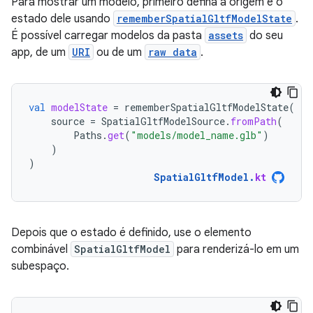
Para mostrar um modelo, primeiro defina a origem e o
estado dele usando
rememberSpatialGltfModelState
.
É possível carregar modelos da pasta
assets
do seu
app, de um
URI
ou de um
raw data
.
val
modelState
=
rememberSpatialGltfModelState
(
source
=
SpatialGltfModelSource
.
fromPath
(
Paths
.
get
(
"models/model_name.glb"
)
)
)
SpatialGltfModel
.
kt
Depois que o estado é definido, use o elemento
combinável
SpatialGltfModel
para renderizá-lo em um
subespaço.