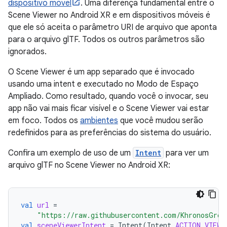
dispositivo móvel
. Uma diferença fundamental entre o
Scene Viewer no Android XR e em dispositivos móveis é
que ele só aceita o parâmetro URI de arquivo que aponta
para o arquivo glTF. Todos os outros parâmetros são
ignorados.
O Scene Viewer é um app separado que é invocado
usando uma intent e executado no Modo de Espaço
Ampliado. Como resultado, quando você o invocar, seu
app não vai mais ficar visível e o Scene Viewer vai estar
em foco. Todos os
ambientes
que você mudou serão
redefinidos para as preferências do sistema do usuário.
Confira um exemplo de uso de um
Intent
para ver um
arquivo glTF no Scene Viewer no Android XR:
val
url
=
"https://raw.githubusercontent.com/KhronosGrou
val
sceneViewerIntent
=
Intent
(
Intent
.
ACTION_VIEW
)