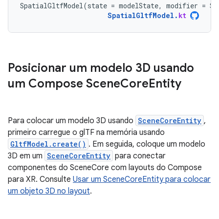
SpatialGltfModel
(
state
=
modelState
,
modifier
=
Su
SpatialGltfModel
.
kt
Posicionar um modelo 3D usando
um Compose Scene
Core
Entity
Para colocar um modelo 3D usando
SceneCoreEntity
,
primeiro carregue o glTF na memória usando
GltfModel.create()
. Em seguida, coloque um modelo
3D em um
SceneCoreEntity
para conectar
componentes do SceneCore com layouts do Compose
para XR. Consulte
Usar um SceneCoreEntity para colocar
um objeto 3D no layout
.