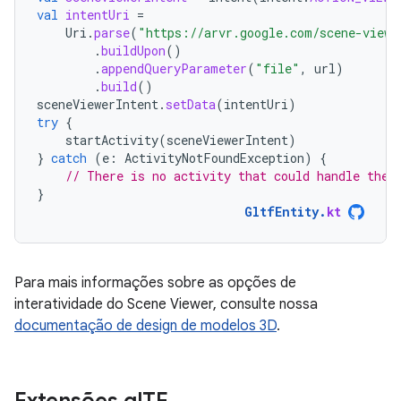
val
intentUri
=
Uri
.
parse
(
"https://arvr.google.com/scene-viewe
.
buildUpon
()
.
appendQueryParameter
(
"file"
,
url
)
.
build
()
sceneViewerIntent
.
setData
(
intentUri
)
try
{
startActivity
(
sceneViewerIntent
)
}
catch
(
e
:
ActivityNotFoundException
)
{
// There is no activity that could handle the 
}
GltfEntity
.
kt
Para mais informações sobre as opções de
interatividade do Scene Viewer, consulte nossa
documentação de design de modelos 3D
.
Extensões gl
TF