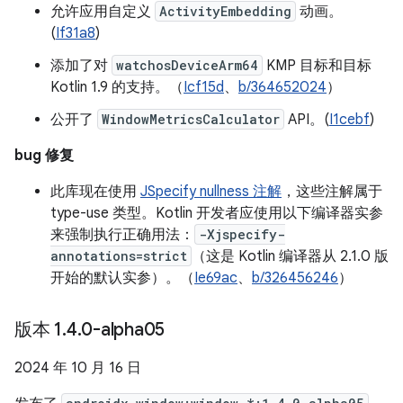
允许应用自定义
ActivityEmbedding
动画。
(
If31a8
)
添加了对
watchosDeviceArm64
KMP 目标和目标
Kotlin 1.9 的支持。（
Icf15d
、
b/364652024
）
公开了
WindowMetricsCalculator
API。(
I1cebf
)
bug 修复
此库现在使用
JSpecify nullness 注解
，这些注解属于
type-use 类型。Kotlin 开发者应使用以下编译器实参
来强制执行正确用法：
-Xjspecify-
annotations=strict
（这是 Kotlin 编译器从 2.1.0 版
开始的默认实参）。（
Ie69ac
、
b/326456246
）
版本 1
.
4
.
0-alpha05
2024 年 10 月 16 日