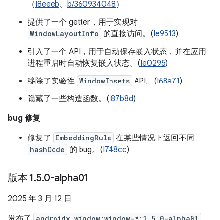
（
I8eeeb
、
b/360934048
）
提供了一个 getter，用于实现对
WindowLayoutInfo
的直接访问。(
Ie9513
)
引入了一个 API，用于自动保存嵌入状态，并在应用
进程重启时自动恢复嵌入状态。(
Ie0295
)
移除了实验性
WindowInsets
API。(
I68a71
)
隐藏了一些构造函数。(
I87b8d
)
bug 修复
修复了
EmbeddingRule
在某些情况下返回不同
hashCode
的 bug。(
I748cc
)
版本 1
.
5
.
0-alpha01
2025 年 3 月 12 日
发布了
androidx.window:window-*:1.5.0-alpha01
。