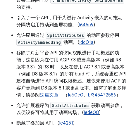
设备上移除了对
transferActivityToWindowArea
的支持。
引入了一个 API，用于为进行 Activity 嵌入的可拖动
分隔线启用拖动到全屏功能。(
I645c9
)
允许应用通过
SplitAttributes
的动画参数停用
ActivityEmbedding
动画。(
Idc01a
)
移除了对新平台 API 的访问权限进行手动概述的功
能，这是因为在使用 AGP 7.3 或更高版本（例如 R8
版本 3.3）的 R8 时，以及在使用 AGP 8.1 或更高版本
（例如 D8 版本 8.1）的所有 build 时，系统会通过 API
建模自动进行 API 访问权限概述。建议未使用 AGP 的
客户更新到 D8 版本 8.1 或更高版本。如需了解更多详
情，请参阅
这篇文章
。（
Ia60e0
、
b/345472586
）
允许扩展程序为
SplitAttributes
获取动画参数，
以便设备可将其用于动画转场。(
Iede00
)
隐藏了叠加层 API。(
Ic4251
)