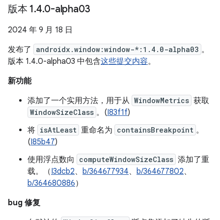
版本 1
.
4
.
0-alpha03
2024 年 9 月 18 日
发布了
androidx.window:window-*:1.4.0-alpha03
。
版本 1.4.0-alpha03 中包含
这些提交内容
。
新功能
添加了一个实用方法，用于从
WindowMetrics
获取
WindowSizeClass
。(
I83f1f
)
将
isAtLeast
重命名为
containsBreakpoint
。
(
I85b47
)
使用浮点数向
computeWindowSizeClass
添加了重
载。（
I3dcb2
、
b/364677934
、
b/364677802
、
b/364680886
）
bug 修复