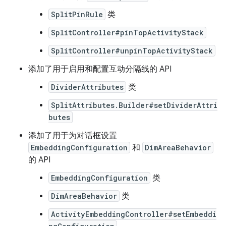
SplitPinRule
类
SplitController#pinTopActivityStack
SplitController#unpinTopActivityStack
添加了用于启用和配置互动分隔线的 API
DividerAttributes
类
SplitAttributes.Builder#setDividerAttri
butes
添加了用于为对话框设置
EmbeddingConfiguration
和
DimAreaBehavior
的 API
EmbeddingConfiguration
类
DimAreaBehavior
类
ActivityEmbeddingController#setEmbeddi