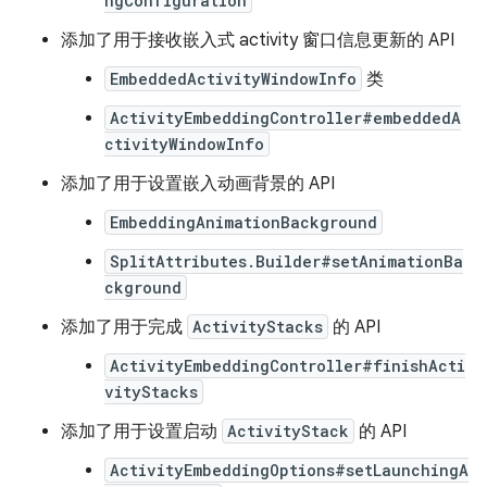
ngConfiguration
添加了用于接收嵌入式 activity 窗口信息更新的 API
EmbeddedActivityWindowInfo
类
ActivityEmbeddingController#embeddedA
ctivityWindowInfo
添加了用于设置嵌入动画背景的 API
EmbeddingAnimationBackground
SplitAttributes.Builder#setAnimationBa
ckground
添加了用于完成
ActivityStacks
的 API
ActivityEmbeddingController#finishActi
vityStacks
添加了用于设置启动
ActivityStack
的 API
ActivityEmbeddingOptions#setLaunchingA