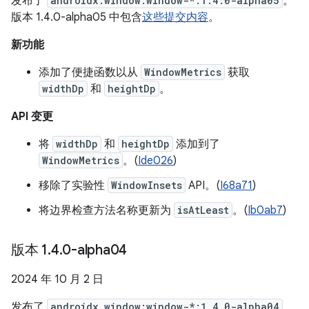
发布了
androidx.window:window-*:1.4.0-alpha05
。
版本 1.4.0-alpha05 中包含
这些提交内容
。
新功能
添加了便捷函数以从
WindowMetrics
获取
widthDp
和
heightDp
。
API 变更
将
widthDp
和
heightDp
添加到了
WindowMetrics
。(
Ide026
)
移除了实验性
WindowInsets
API。(
I68a71
)
将边界检查方法名称更新为
isAtLeast
。(
Ib0ab7
)
版本 1
.
4
.
0-alpha04
2024 年 10 月 2 日
发布了
androidx.window:window-*:1.4.0-alpha04
。