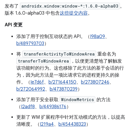
发布了
androidx.window:window-*:1.6.0-alpha03
。
版本 1.6.0-alpha03 中包含
这些提交内容
。
API 变更
添加了用于控制互动状态的 API。（
I98a09
、
b/489793703
）
将
transferActivityToWindowArea
重命名为
transferToWindowArea
，以便更清楚地了解触发
该功能时的行为。这也移除了此方法的基于会话的行
为，因为此方法是一项比请求它的进程更持久的操
作。（
Ie7d6f
、
b/271644150
、
b/273807246
、
b/272064992
、
b/473870239
）
添加了用于安全获取
WindowMetrics
的方法
（
I2adf8
、
b/449386176
）
更新了 WM 扩展程序中针对互动模式的方法，以提高
清晰度。（
I219a4
、
b/454438323
）