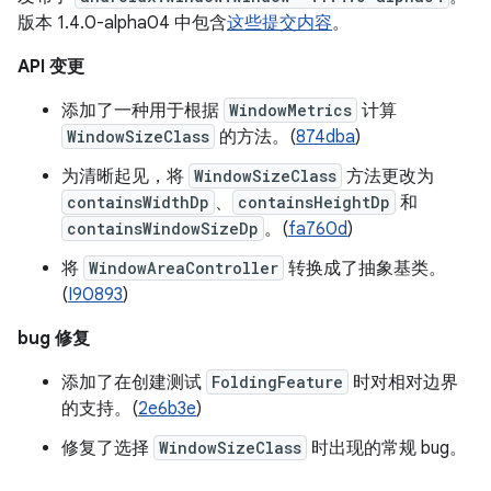
版本 1.4.0-alpha04 中包含
这些提交内容
。
API 变更
添加了一种用于根据
WindowMetrics
计算
WindowSizeClass
的方法。(
874dba
)
为清晰起见，将
WindowSizeClass
方法更改为
containsWidthDp
、
containsHeightDp
和
containsWindowSizeDp
。(
fa760d
)
将
WindowAreaController
转换成了抽象基类。
(
I90893
)
bug 修复
添加了在创建测试
FoldingFeature
时对相对边界
的支持。(
2e6b3e
)
修复了选择
WindowSizeClass
时出现的常规 bug。