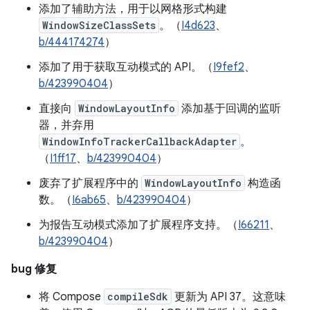
添加了辅助方法，用于以网格形式构建
WindowSizeClassSets
。（
I4d623
、
b/444174274
）
添加了用于获取互动模式的 API。（
I9fef2
、
b/423990404
）
直接向
WindowLayoutInfo
添加基于回调的监听
器，并弃用
WindowInfoTrackerCallbackAdapter
。
（
I1ff17
、
b/423990404
）
废弃了扩展程序中的
WindowLayoutInfo
构造函
数。（
I6ab65
、
b/423990404
）
为报告互动模式添加了扩展程序支持。（
I66211
、
b/423990404
）
bug 修复
将 Compose
compileSdk
更新为 API 37。这意味