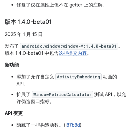
修复了仅在属性上但不在 getter 上的注解。
版本 1
.
4
.
0-beta01
2025 年 1 月 15 日
发布了
androidx.window:window-*:1.4.0-beta01
。
版本 1.4.0-beta01 中包含
这些提交内容
。
新功能
添加了允许自定义
ActivityEmbedding
动画的
API。
扩展了
WindowMetricsCalculator
测试 API，以允
许伪造窗口指标。
API 变更
隐藏了一些构造函数。(
I87b8d
)