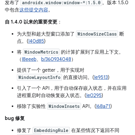
发布了
androidx.window:window-*:1.5.0
。版本 1.5.0
中包含
这些提交内容
。
自 1.4.0 以来的重要变更
：
为大型和超大型窗口添加了
WindowSizeClass
断
点。(
I40d85
)
将
WindowMetrics
的计算扩展到了应用上下文。
（
I8eeeb
、
b/360934048
）
提供了一个 getter，用于实现对
WindowLayoutInfo
的直接访问。(
Ie9513
)
引入了一个 API，用于自动保存嵌入状态，并在应用
进程重启时自动恢复嵌入状态。(
Ie0295
)
移除了实验性
WindowInsets
API。(
I68a71
)
bug 修复
修复了
EmbeddingRule
在某些情况下返回不同