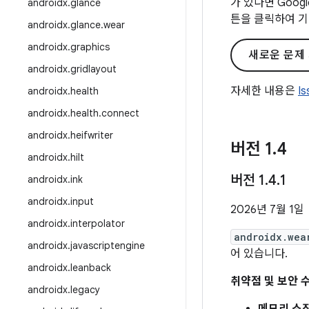
가 있다면 Goo
androidx
.
glance
튼을 클릭하여 기
androidx
.
glance
.
wear
androidx
.
graphics
새로운 문제
androidx
.
gridlayout
자세한 내용은
I
androidx
.
health
androidx
.
health
.
connect
androidx
.
heifwriter
버전 1
.
4
androidx
.
hilt
버전 1
.
4
.
1
androidx
.
ink
androidx
.
input
2026년 7월 1일
androidx
.
interpolator
androidx.wea
androidx
.
javascriptengine
어 있습니다.
androidx
.
leanback
취약점 및 보안 
androidx
.
legacy