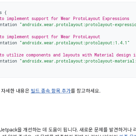
s
{
to implement support for Wear ProtoLayout Expressions
ntation
"androidx.wear.protolayout:protolayout-expressi
to implement support for Wear ProtoLayout
ntation
"androidx.wear.protolayout:protolayout:1.4.1"
to utilize components and layouts with Material design 
ntation
"androidx.wear.protolayout:protolayout-material
 자세한 내용은
빌드 종속 항목 추가
를 참고하세요.
Jetpack을 개선하는 데 도움이 됩니다. 새로운 문제를 발견하거나