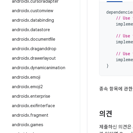
androidx
.
cursoradapter
androidx
.
customview
dependencie
// Use 
androidx
.
databinding
impleme
androidx
.
datastore
// Use 
androidx
.
documentfile
impleme
androidx
.
draganddrop
// Use 
androidx
.
drawerlayout
impleme
}
androidx
.
dynamicanimation
androidx
.
emoji
androidx
.
emoji2
종속 항목에 관한
androidx
.
enterprise
androidx
.
exifinterface
의견
androidx
.
fragment
androidx
.
games
제출하신 의견은 