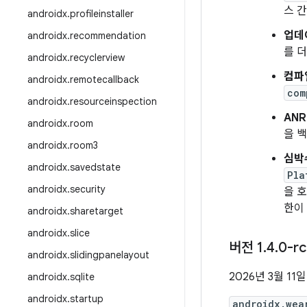
스 
androidx
.
profileinstaller
업데이
androidx
.
recommendation
를 
androidx
.
recyclerview
컴파일
androidx
.
remotecallback
com
androidx
.
resourceinspection
ANR
androidx
.
room
을 
androidx
.
room3
심박수
androidx
.
savedstate
Pla
androidx
.
security
을 
한이
androidx
.
sharetarget
androidx
.
slice
버전 1
.
4
.
0-r
androidx
.
slidingpanelayout
2026년 3월 11일
androidx
.
sqlite
androidx
.
startup
androidx.wea