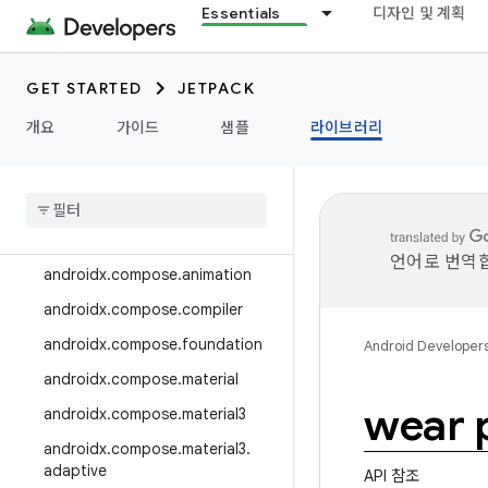
Essentials
디자인 및 계획
androidx.camera.media3
androidx.camera.viewfinder
GET STARTED
JETPACK
androidx.car
개요
가이드
샘플
라이브러리
androidx.car.app
androidx
.
cardview
androidx
.
collection
androidx
.
compose
언어로 번역합
androidx
.
compose
.
animation
androidx
.
compose
.
compiler
androidx
.
compose
.
foundation
Android Developer
androidx
.
compose
.
material
wear 
androidx
.
compose
.
material3
androidx
.
compose
.
material3
.
adaptive
API 참조