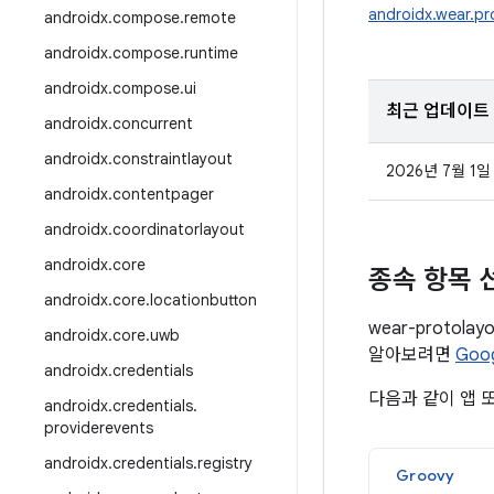
androidx.wear.pr
androidx
.
compose
.
remote
androidx
.
compose
.
runtime
androidx
.
compose
.
ui
최근 업데이트
androidx
.
concurrent
androidx
.
constraintlayout
2026년 7월 1일
androidx
.
contentpager
androidx
.
coordinatorlayout
androidx
.
core
종속 항목 
androidx
.
core
.
locationbutton
wear-proto
androidx
.
core
.
uwb
알아보려면
Goo
androidx
.
credentials
다음과 같이 앱 
androidx
.
credentials
.
providerevents
androidx
.
credentials
.
registry
Groovy