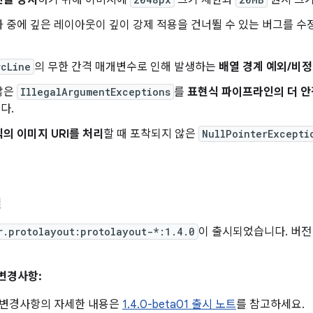
진을 방지
하기 위해 이미지에
크기 제한과
원시 크기
 중에 깊은 레이아웃이 깊이 강제 적용을 건너뛸 수 있는 버그를 
rcLine
의 무한 간격 매개변수로 인해 발생하는
배열 경계 예외/비정
않은
IllegalArgumentExceptions
를
표현식 파이프라인의 더 안
다.
의 이미지 URI를 처리
할 때 포착되지 않은
NullPointerExcepti
일
r.protolayout:protolayout-*:1.4.0
이 출시되었습니다. 버전 
 변경사항:
이후 변경사항의 자세한 내용은
1.4.0-beta01 출시 노트
를 참고하세요.