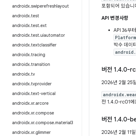
포함되어 있습니
androidx
.
swiperefreshlayout
androidx
.
test
API 변경사항
androidx
.
test
.
ext
API 36부
androidx
.
test
.
uiautomator
Platfor
박수 데이
androidx
.
textclassifier
android
androidx
.
tracing
androidx
.
transition
버전 1
.
4
.
0-rc
androidx
.
tv
2026년 2월 25
androidx
.
tvprovider
androidx
.
text-vertical
androidx.wea
전 1.4.0-rc01
androidx
.
xr
.
arcore
androidx
.
xr
.
compose
버전 1
.
4
.
0-b
androidx
.
xr
.
compose
.
material3
2026년 2월 11일
androidx
.
xr
.
glimmer