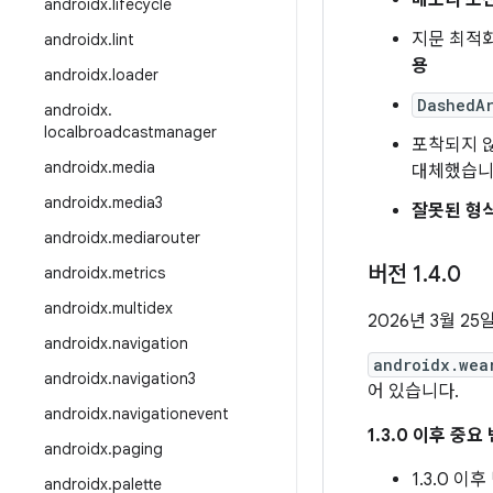
메모리 소
androidx
.
lifecycle
지문 최적화
androidx
.
lint
용
androidx
.
loader
DashedA
androidx
.
localbroadcastmanager
포착되지 
androidx
.
media
대체했습니
androidx
.
media3
잘못된 형식
androidx
.
mediarouter
버전 1
.
4
.
0
androidx
.
metrics
androidx
.
multidex
2026년 3월 25
androidx
.
navigation
androidx.wea
androidx
.
navigation3
어 있습니다.
androidx
.
navigationevent
1.3.0 이후 중요
androidx
.
paging
1.3.0 
androidx
.
palette