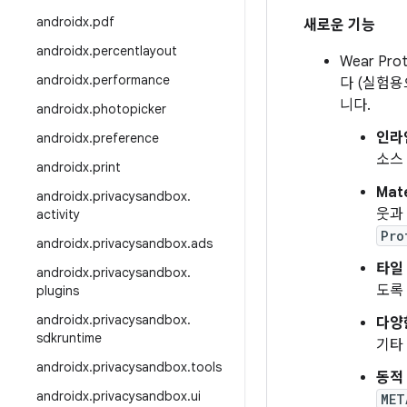
androidx
.
pdf
새로운 기능
androidx
.
percentlayout
Wear Pr
androidx
.
performance
다 (실험용으
니다.
androidx
.
photopicker
인라
androidx
.
preference
소스
androidx
.
print
Mate
androidx
.
privacysandbox
.
웃과
activity
Pro
androidx
.
privacysandbox
.
ads
타일
androidx
.
privacysandbox
.
도록
plugins
androidx
.
privacysandbox
.
다양한
sdkruntime
기타 
androidx
.
privacysandbox
.
tools
동적
androidx
.
privacysandbox
.
ui
MET