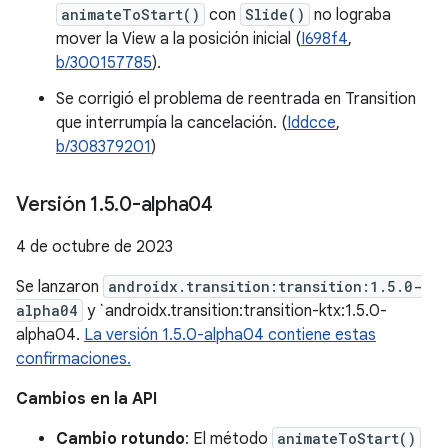
animateToStart()
con
Slide()
no lograba
mover la View a la posición inicial (
I698f4
,
b/300157785
).
Se corrigió el problema de reentrada en Transition
que interrumpía la cancelación. (
Iddcce
,
b/308379201
)
Versión 1
.
5
.
0-alpha04
4 de octubre de 2023
Se lanzaron
androidx.transition:transition:1.5.0-
alpha04
y `androidx.transition:transition-ktx:1.5.0-
alpha04.
La versión 1.5.0-alpha04 contiene estas
confirmaciones.
Cambios en la API
Cambio rotundo
: El método
animateToStart()