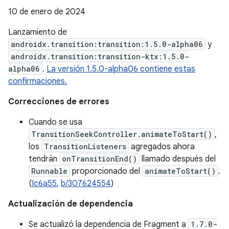
10 de enero de 2024
Lanzamiento de
androidx.transition:transition:1.5.0-alpha06
y
androidx.transition:transition-ktx:1.5.0-
alpha06
.
La versión 1.5.0-alpha06 contiene estas
confirmaciones.
Correcciones de errores
Cuando se usa
TransitionSeekController.animateToStart()
,
los
TransitionListeners
agregados ahora
tendrán
onTransitionEnd()
llamado después del
Runnable
proporcionado del
animateToStart()
.
(
Ic6a55
,
b/307624554
)
Actualización de dependencia
Se actualizó la dependencia de Fragment a
1.7.0-