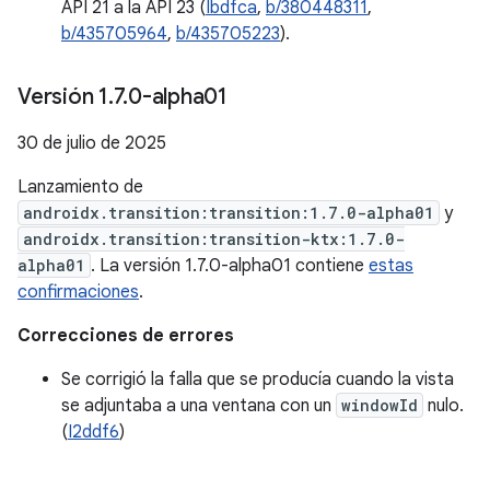
API 21 a la API 23 (
Ibdfca
,
b/380448311
,
b/435705964
,
b/435705223
).
Versión 1
.
7
.
0-alpha01
30 de julio de 2025
Lanzamiento de
androidx.transition:transition:1.7.0-alpha01
y
androidx.transition:transition-ktx:1.7.0-
alpha01
. La versión 1.7.0-alpha01 contiene
estas
confirmaciones
.
Correcciones de errores
Se corrigió la falla que se producía cuando la vista
se adjuntaba a una ventana con un
windowId
nulo.
(
I2ddf6
)