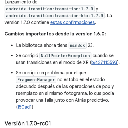
Lanzamiento de
androidx.transition:transition:1.7.0
y
androidx.transition:transition-ktx:1.7.0
. La
versión 1.7.0 contiene
estas confirmaciones
.
Cambios importantes desde la versión 1.6.0:
La biblioteca ahora tiene
minSdk
23.
Se corrigió
NullPointerException
cuando se
usan transiciones en el modo de XR (
b/427115593
).
Se corrigió un problema por el que
FragmentManager
no estaba en el estado
adecuado después de las operaciones de pop y
reemplazo en el mismo fotograma, lo que podía
provocar una falla junto con Atrás predictivo.
(
I50ad1
)
Versión 1
.
7
.
0-rc01