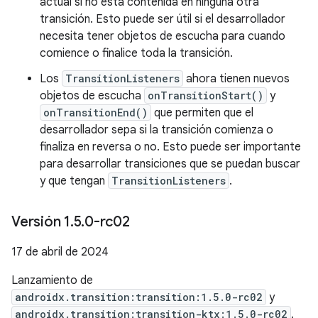
actual si no está contenida en ninguna otra
transición. Esto puede ser útil si el desarrollador
necesita tener objetos de escucha para cuando
comience o finalice toda la transición.
Los
TransitionListeners
ahora tienen nuevos
objetos de escucha
onTransitionStart()
y
onTransitionEnd()
que permiten que el
desarrollador sepa si la transición comienza o
finaliza en reversa o no. Esto puede ser importante
para desarrollar transiciones que se puedan buscar
y que tengan
TransitionListeners
.
Versión 1
.
5
.
0-rc02
17 de abril de 2024
Lanzamiento de
androidx.transition:transition:1.5.0-rc02
y
androidx.transition:transition-ktx:1.5.0-rc02
.