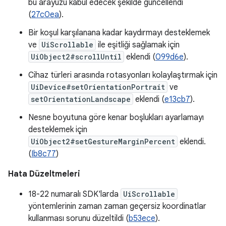
bu arayüzü kabul edecek şekilde güncellendi
(
27c0ea
).
Bir koşul karşılanana kadar kaydırmayı desteklemek
ve
UiScrollable
ile eşitliği sağlamak için
UiObject2#scrollUntil
eklendi (
099d6e
).
Cihaz türleri arasında rotasyonları kolaylaştırmak için
UiDevice#setOrientationPortrait
ve
setOrientationLandscape
eklendi (
e13cb7
).
Nesne boyutuna göre kenar boşlukları ayarlamayı
desteklemek için
UiObject2#setGestureMarginPercent
eklendi.
(
Ib8c77
)
Hata Düzeltmeleri
18-22 numaralı SDK'larda
UiScrollable
yöntemlerinin zaman zaman geçersiz koordinatlar
kullanması sorunu düzeltildi (
b53ece
).