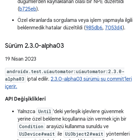
düğümlerden kaynaklanan olası bir NPE düzeltildi
(
b725eb
).
Özel ekranlarda sorgulama veya işlem yapmayla ilgili
beklenmedik hatalar düzeltildi (
985db6
,
7053d4
).
Sürüm 2
.
3
.
0-alpha03
19 Nisan 2023
androidx.test.uiautomator:uiautomator:2.3.0-
alpha03
iptal edilir.
2.3.0-alpha03 sürümü şu commit'leri
içerir.
API Değişiklikleri
Yalnızca
Until
'deki yerleşik işlevlere güvenmek
yerine özel bekleme koşullarına izin vermek için bir
Condition
arayüzü kullanıma sunuldu ve
UiDevice#wait
ile
UiObject2#wait
yöntemleri