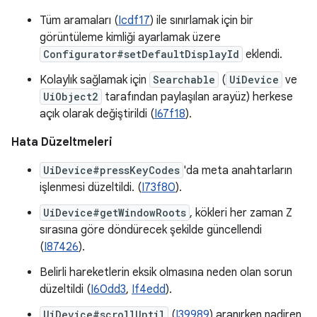
Tüm aramaları (
Icdf17
) ile sınırlamak için bir
görüntüleme kimliği ayarlamak üzere
Configurator#setDefaultDisplayId
eklendi.
Kolaylık sağlamak için
Searchable
(
UiDevice
ve
UiObject2
tarafından paylaşılan arayüz) herkese
açık olarak değiştirildi (
I67f18
).
Hata Düzeltmeleri
UiDevice#pressKeyCodes
'da meta anahtarların
işlenmesi düzeltildi. (
I73f80
).
UiDevice#getWindowRoots
, kökleri her zaman Z
sırasına göre döndürecek şekilde güncellendi
(
I87426
).
Belirli hareketlerin eksik olmasına neden olan sorun
düzeltildi (
I60dd3
,
If4edd
).
UiDevice#scrollUntil
(
I39989
) aranırken nadiren