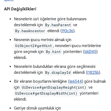
API Değişiklikleri
Nesnelerin üst öğelerine göre bulunmasını
desteklemek için
By.hasParent
ve
By.hasAncestor
eklendi (
I93c36
).
Nesnenin ipucu metnini almak için
UiObject2#getHint
, nesneleri ipucu metinlerine
göre seçmek için
By.hint
yöntemleri (
Idd345
)
eklendi.
Nesnelerin bulundukları ekrana göre seçilmesini
desteklemek için
By.displayId
eklendi (
I1825b
).
Bir ekranın boyutlarını kimliğine (
Ie6544
) göre bulmak
için
UiDevice#getDisplayHeight(int)
ve
UiDevice#getDisplayWidth(int)
yöntemleri
eklendi.
Geriye dönük uyumluluk için