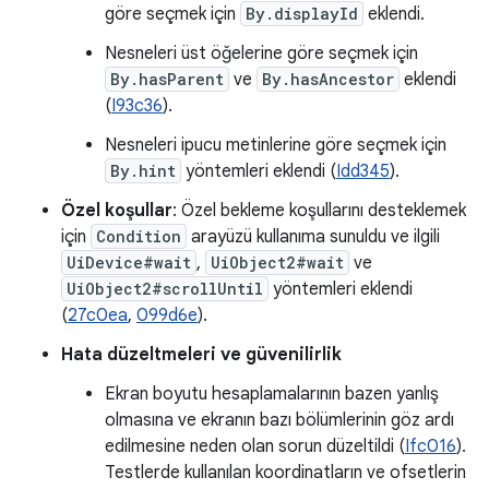
göre seçmek için
By.displayId
eklendi.
Nesneleri üst öğelerine göre seçmek için
By.hasParent
ve
By.hasAncestor
eklendi
(
I93c36
).
Nesneleri ipucu metinlerine göre seçmek için
By.hint
yöntemleri eklendi (
Idd345
).
Özel koşullar
: Özel bekleme koşullarını desteklemek
için
Condition
arayüzü kullanıma sunuldu ve ilgili
UiDevice#wait
,
UiObject2#wait
ve
UiObject2#scrollUntil
yöntemleri eklendi
(
27c0ea
,
099d6e
).
Hata düzeltmeleri ve güvenilirlik
Ekran boyutu hesaplamalarının bazen yanlış
olmasına ve ekranın bazı bölümlerinin göz ardı
edilmesine neden olan sorun düzeltildi (
Ifc016
).
Testlerde kullanılan koordinatların ve ofsetlerin