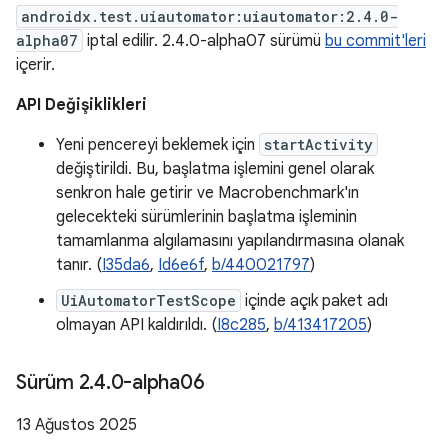
androidx.test.uiautomator:uiautomator:2.4.0-
alpha07
iptal edilir. 2.4.0-alpha07 sürümü
bu commit'leri
içerir.
API Değişiklikleri
Yeni pencereyi beklemek için
startActivity
değiştirildi. Bu, başlatma işlemini genel olarak
senkron hale getirir ve Macrobenchmark'ın
gelecekteki sürümlerinin başlatma işleminin
tamamlanma algılamasını yapılandırmasına olanak
tanır. (
I35da6
,
Id6e6f
,
b/440021797
)
UiAutomatorTestScope
içinde açık paket adı
olmayan API kaldırıldı. (
I8c285
,
b/413417205
)
Sürüm 2
.
4
.
0-alpha06
13 Ağustos 2025