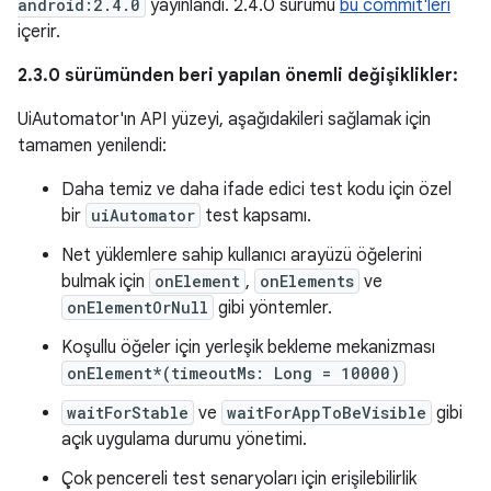
android:2.4.0
yayınlandı. 2.4.0 sürümü
bu commit'leri
içerir.
2.3.0 sürümünden beri yapılan önemli değişiklikler:
UiAutomator'ın API yüzeyi, aşağıdakileri sağlamak için
tamamen yenilendi:
Daha temiz ve daha ifade edici test kodu için özel
bir
uiAutomator
test kapsamı.
Net yüklemlere sahip kullanıcı arayüzü öğelerini
bulmak için
onElement
,
onElements
ve
onElementOrNull
gibi yöntemler.
Koşullu öğeler için yerleşik bekleme mekanizması
onElement*(timeoutMs: Long = 10000)
waitForStable
ve
waitForAppToBeVisible
gibi
açık uygulama durumu yönetimi.
Çok pencereli test senaryoları için erişilebilirlik