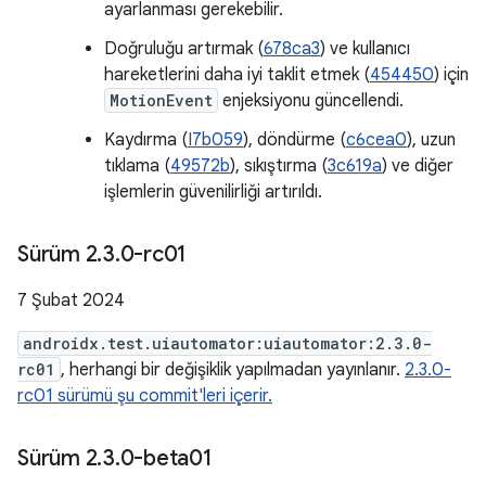
ayarlanması gerekebilir.
Doğruluğu artırmak (
678ca3
) ve kullanıcı
hareketlerini daha iyi taklit etmek (
454450
) için
MotionEvent
enjeksiyonu güncellendi.
Kaydırma (
I7b059
), döndürme (
c6cea0
), uzun
tıklama (
49572b
), sıkıştırma (
3c619a
) ve diğer
işlemlerin güvenilirliği artırıldı.
Sürüm 2
.
3
.
0-rc01
7 Şubat 2024
androidx.test.uiautomator:uiautomator:2.3.0-
rc01
, herhangi bir değişiklik yapılmadan yayınlanır.
2.3.0-
rc01 sürümü şu commit'leri içerir.
Sürüm 2
.
3
.
0-beta01