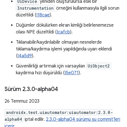
UiDevice
yeniden oluşturulursa eski bir
Instrumentation
örneğini kullanmasıyla ilgili sorun
düzeltildi (
I18cae
).
Düğümler dökülürken ekran kimliği belirlenemezse
olası NPE düzeltildi (
Icafcb
).
Tıklanabilir/kaydırılabilir olmayan nesnelerde
tıklama/kaydırma işlemi yapıldığında uyarı eklendi
(
I4a5d9
).
Güvenilirliği artırmak için varsayılan
UiObject2
kaydırma hızı düşürüldü (
I5e071
).
Sürüm 2
.
3
.
0-alpha04
26 Temmuz 2023
androidx.test.uiautomator:uiautomator:2.3.0-
alpha04
iptal edilir.
2.3.0-alpha04 sürümü şu commit'leri
içerir.