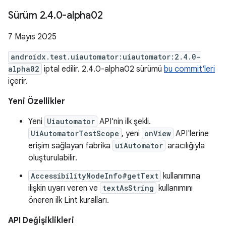
Sürüm 2
.
4
.
0-alpha02
7 Mayıs 2025
androidx.test.uiautomator:uiautomator:2.4.0-
alpha02
iptal edilir. 2.4.0-alpha02 sürümü
bu commit'leri
içerir.
Yeni Özellikler
Yeni
Uiautomator
API'nin ilk şekli.
UiAutomatorTestScope
, yeni
onView
API'lerine
erişim sağlayan fabrika
uiAutomator
aracılığıyla
oluşturulabilir.
AccessibilityNodeInfo#getText
kullanımına
ilişkin uyarı veren ve
textAsString
kullanımını
öneren ilk Lint kuralları.
API Değişiklikleri