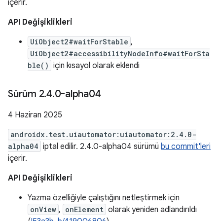
içerir.
API Değişiklikleri
UiObject2#waitForStable
,
UiObject2#accessibilityNodeInfo#waitForSta
ble()
için kısayol olarak eklendi
Sürüm 2
.
4
.
0-alpha04
4 Haziran 2025
androidx.test.uiautomator:uiautomator:2.4.0-
alpha04
iptal edilir. 2.4.0-alpha04 sürümü
bu commit'leri
içerir.
API Değişiklikleri
Yazma özelliğiyle çalıştığını netleştirmek için
onView
,
onElement
olarak yeniden adlandırıldı