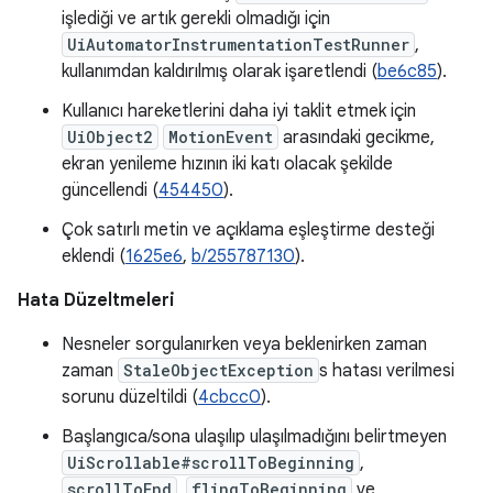
işlediği ve artık gerekli olmadığı için
UiAutomatorInstrumentationTestRunner
,
kullanımdan kaldırılmış olarak işaretlendi (
be6c85
).
Kullanıcı hareketlerini daha iyi taklit etmek için
UiObject2
MotionEvent
arasındaki gecikme,
ekran yenileme hızının iki katı olacak şekilde
güncellendi (
454450
).
Çok satırlı metin ve açıklama eşleştirme desteği
eklendi (
1625e6
,
b/255787130
).
Hata Düzeltmeleri
Nesneler sorgulanırken veya beklenirken zaman
zaman
StaleObjectException
s hatası verilmesi
sorunu düzeltildi (
4cbcc0
).
Başlangıca/sona ulaşılıp ulaşılmadığını belirtmeyen
UiScrollable#scrollToBeginning
,
scrollToEnd
,
flingToBeginning
ve