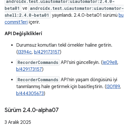
androidx.test.uiautomator:uiautomator:2.4.0-
beta01
ve
androidx.test.uiautomator:uiautomator-
shell:2.4.0-beta01
yayınlandı. 2.4.0-beta01 sürümü
bu
commit'leri
içerir.
API Değişiklikleri
Durumsuz komutları tekil örnekler haline getirin.
(
I3394c
,
b/429173157
)
RecorderCommands
API'sini güncelleyin. (
Ie09e8
,
b/429173157
)
RecorderCommands
API'nin yaşam döngüsünü iyi
tanımlanmış hale getirmek için basitleştirin. (
I30f89
,
b/444305673
)
Sürüm 2
.
4
.
0-alpha07
3 Aralık 2025