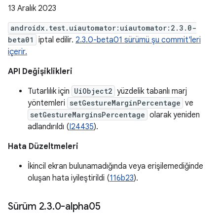
13 Aralık 2023
androidx.test.uiautomator:uiautomator:2.3.0-
beta01
iptal edilir.
2.3.0-beta01 sürümü şu commit'leri
içerir.
API Değişiklikleri
Tutarlılık için
UiObject2
yüzdelik tabanlı marj
yöntemleri
setGestureMarginPercentage
ve
setGestureMarginsPercentage
olarak yeniden
adlandırıldı (
I24435
).
Hata Düzeltmeleri
İkincil ekran bulunamadığında veya erişilemediğinde
oluşan hata iyileştirildi (
116b23
).
Sürüm 2
.
3
.
0-alpha05