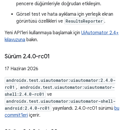
pencere düğümleriyle doğrudan etkileşim.
Görsel test ve hata ayıklama için yerleşik ekran
görüntüsü özellikleri ve
ResultsReporter
.
Yeni API'leri kullanmaya başlamak için
UiAutomator 2.4+
kılavuzuna
bakın.
Sürüm 2
.
4
.
0-rc01
17 Haziran 2026
androidx.test.uiautomator:uiautomator:2.4.0-
rc01
,
androidx.test.uiautomator:uiautomator-
shell:2.4.0-rc01
ve
androidx.test.uiautomator:uiautomator-shell-
android:2.4.0-rc01
yayınlandı. 2.4.0-rc01 sürümü
bu
commit'leri
içerir.