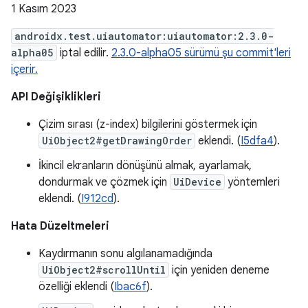
1 Kasım 2023
androidx.test.uiautomator:uiautomator:2.3.0-
alpha05
iptal edilir.
2.3.0-alpha05 sürümü şu commit'leri
içerir.
API Değişiklikleri
Çizim sırası (z-index) bilgilerini göstermek için
UiObject2#getDrawingOrder
eklendi. (
I5dfa4
).
İkincil ekranların dönüşünü almak, ayarlamak,
dondurmak ve çözmek için
UiDevice
yöntemleri
eklendi. (
I912cd
).
Hata Düzeltmeleri
Kaydırmanın sonu algılanamadığında
UiObject2#scrollUntil
için yeniden deneme
özelliği eklendi (
Ibac6f
).