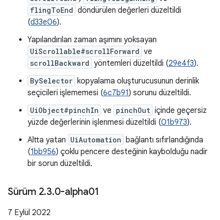
flingToEnd
döndürülen değerleri düzeltildi
(
d33e06
).
Yapılandırılan zaman aşımını yoksayan
UiScrollable#scrollForward
ve
scrollBackward
yöntemleri düzeltildi (
29e4f3
).
BySelector
kopyalama oluşturucusunun derinlik
seçicileri işlememesi (
6c7b91
) sorunu düzeltildi.
UiObject#pinchIn
ve
pinchOut
içinde geçersiz
yüzde değerlerinin işlenmesi düzeltildi (
01b973
).
Altta yatan
UiAutomation
bağlantı sıfırlandığında
(
1bb956
) çoklu pencere desteğinin kaybolduğu nadir
bir sorun düzeltildi.
Sürüm 2
.
3
.
0-alpha01
7 Eylül 2022