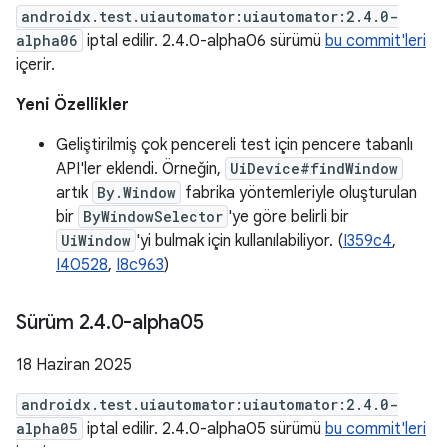
androidx.test.uiautomator:uiautomator:2.4.0-
alpha06
iptal edilir. 2.4.0-alpha06 sürümü
bu commit'leri
içerir.
Yeni Özellikler
Geliştirilmiş çok pencereli test için pencere tabanlı
API'ler eklendi. Örneğin,
UiDevice#findWindow
artık
By.Window
fabrika yöntemleriyle oluşturulan
bir
ByWindowSelector
'ye göre belirli bir
UiWindow
'yi bulmak için kullanılabiliyor. (
I359c4
,
I40528
,
I8c963
)
Sürüm 2
.
4
.
0-alpha05
18 Haziran 2025
androidx.test.uiautomator:uiautomator:2.4.0-
alpha05
iptal edilir. 2.4.0-alpha05 sürümü
bu commit'leri