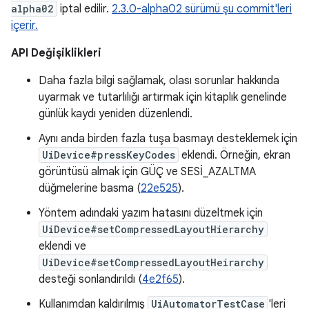
alpha02
iptal edilir.
2.3.0-alpha02 sürümü şu commit'leri
içerir.
API Değişiklikleri
Daha fazla bilgi sağlamak, olası sorunlar hakkında
uyarmak ve tutarlılığı artırmak için kitaplık genelinde
günlük kaydı yeniden düzenlendi.
Aynı anda birden fazla tuşa basmayı desteklemek için
UiDevice#pressKeyCodes
eklendi. Örneğin, ekran
görüntüsü almak için GÜÇ ve SESİ_AZALTMA
düğmelerine basma (
22e525
).
Yöntem adındaki yazım hatasını düzeltmek için
UiDevice#setCompressedLayoutHierarchy
eklendi ve
UiDevice#setCompressedLayoutHeirarchy
desteği sonlandırıldı (
4e2f65
).
Kullanımdan kaldırılmış
UiAutomatorTestCase
'leri