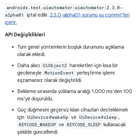
androidx.test.uiautomator:uiautomator:2.3.0-
alpha01
iptal edilir.
2.3.0-alpha01 sürümü şu commit'leri
içerir.
API Değişiklikleri
Tüm genel yöntemlerin boşluk durumunu açıklama
olarak ekledi.
Daha akıcı
UiObject2
hareketleri için kısa bir
gecikmeyle
MotionEvent
yerleştirme işlemi
eşzamansız olarak değiştirildi.
Bekleme sırasında yoklama aralığı 1.000 ms'den 100
ms'ye düşürüldü.
Güç düğmesini geçersiz kılan cihazları desteklemek
için
UiDevice#wakeUp
ve
UiDevice#sleep
,
KEYCODE_WAKEUP
ve
KEYCODE_SLEEP
kullanacak
şekilde güncellendi.