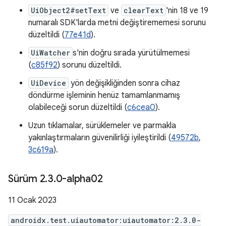
UiObject2#setText
ve
clearText
'nin 18 ve 19
numaralı SDK'larda metni değiştirememesi sorunu
düzeltildi (
77e41d
).
UiWatcher
s'nin doğru sırada yürütülmemesi
(
c85f92
) sorunu düzeltildi.
UiDevice
yön değişikliğinden sonra cihaz
döndürme işleminin henüz tamamlanmamış
olabileceği sorun düzeltildi (
c6cea0
).
Uzun tıklamalar, sürüklemeler ve parmakla
yakınlaştırmaların güvenilirliği iyileştirildi (
49572b
,
3c619a
).
Sürüm 2
.
3
.
0-alpha02
11 Ocak 2023
androidx.test.uiautomator:uiautomator:2.3.0-