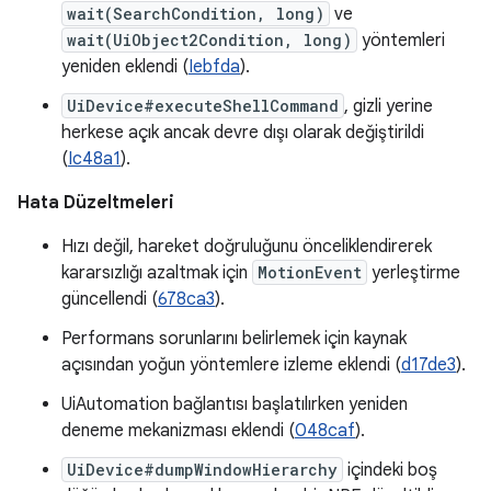
wait(SearchCondition, long)
ve
wait(UiObject2Condition, long)
yöntemleri
yeniden eklendi (
Iebfda
).
UiDevice#executeShellCommand
, gizli yerine
herkese açık ancak devre dışı olarak değiştirildi
(
Ic48a1
).
Hata Düzeltmeleri
Hızı değil, hareket doğruluğunu önceliklendirerek
kararsızlığı azaltmak için
MotionEvent
yerleştirme
güncellendi (
678ca3
).
Performans sorunlarını belirlemek için kaynak
açısından yoğun yöntemlere izleme eklendi (
d17de3
).
UiAutomation bağlantısı başlatılırken yeniden
deneme mekanizması eklendi (
048caf
).
UiDevice#dumpWindowHierarchy
içindeki boş