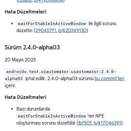
(
I53a3b
,
b/419006806
)
Hata Düzeltmeleri
waitForStableInActiveWindow
ile ilgili sorunu
düzeltin (
290457f1
,
b/420349130
)
Sürüm 2
.
4
.
0-alpha03
20 Mayıs 2025
androidx.test.uiautomator:uiautomator:2.4.0-
alpha03
iptal edilir. 2.4.0-alpha03 sürümü
bu commit'leri
içerir.
Hata Düzeltmeleri
Bazı durumlarda
waitForStableInActiveWindow
'nın NPE
oluşturması sorunu düzeltildi (
Ibf50f
,
b/417046391
).