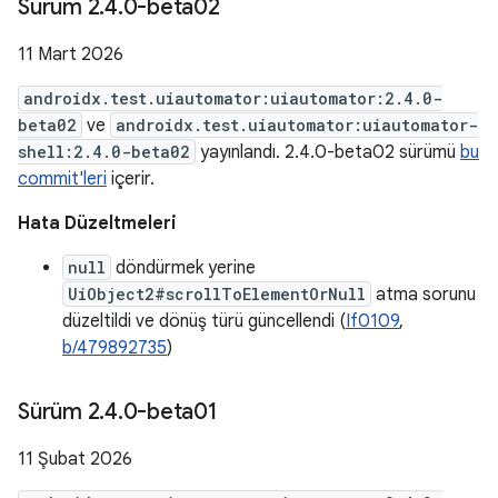
Sürüm 2
.
4
.
0-beta02
11 Mart 2026
androidx.test.uiautomator:uiautomator:2.4.0-
beta02
ve
androidx.test.uiautomator:uiautomator-
shell:2.4.0-beta02
yayınlandı. 2.4.0-beta02 sürümü
bu
commit'leri
içerir.
Hata Düzeltmeleri
null
döndürmek yerine
UiObject2#scrollToElementOrNull
atma sorunu
düzeltildi ve dönüş türü güncellendi (
If0109
,
b/479892735
)
Sürüm 2
.
4
.
0-beta01
11 Şubat 2026