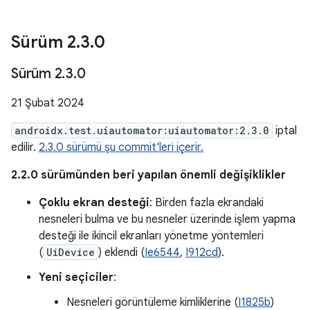
Sürüm 2
.
3
.
0
Sürüm 2
.
3
.
0
21 Şubat 2024
androidx.test.uiautomator:uiautomator:2.3.0
iptal
edilir.
2.3.0 sürümü şu commit'leri içerir.
2.2.0 sürümünden beri yapılan önemli değişiklikler
Çoklu ekran desteği
: Birden fazla ekrandaki
nesneleri bulma ve bu nesneler üzerinde işlem yapma
desteği ile ikincil ekranları yönetme yöntemleri
(
UiDevice
) eklendi (
Ie6544
,
I912cd
).
Yeni seçiciler
:
Nesneleri görüntüleme kimliklerine (
I1825b
)