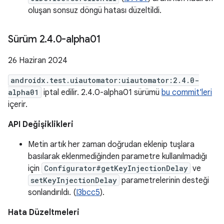
oluşan sonsuz döngü hatası düzeltildi.
Sürüm 2
.
4
.
0-alpha01
26 Haziran 2024
androidx.test.uiautomator:uiautomator:2.4.0-
alpha01
iptal edilir. 2.4.0-alpha01 sürümü
bu commit'leri
içerir.
API Değişiklikleri
Metin artık her zaman doğrudan eklenip tuşlara
basılarak eklenmediğinden parametre kullanılmadığı
için
Configurator#getKeyInjectionDelay
ve
setKeyInjectionDelay
parametrelerinin desteği
sonlandırıldı. (
I3bcc5
).
Hata Düzeltmeleri