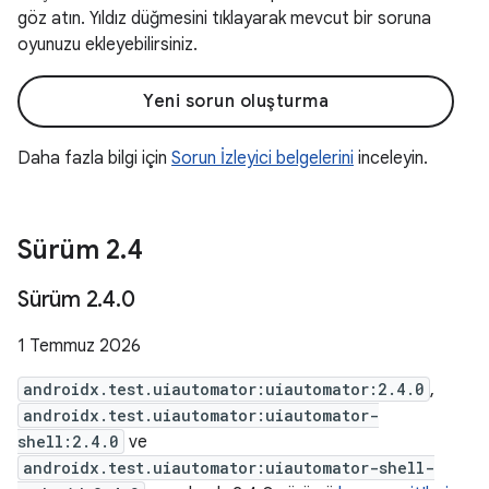
göz atın. Yıldız düğmesini tıklayarak mevcut bir soruna
oyunuzu ekleyebilirsiniz.
Yeni sorun oluşturma
Daha fazla bilgi için
Sorun İzleyici belgelerini
inceleyin.
Sürüm 2
.
4
Sürüm 2
.
4
.
0
1 Temmuz 2026
androidx.test.uiautomator:uiautomator:2.4.0
,
androidx.test.uiautomator:uiautomator-
shell:2.4.0
ve
androidx.test.uiautomator:uiautomator-shell-