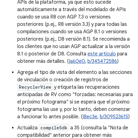
APIs de la plataforma, ya que esto sucede
automáticamente a través del modelado de APIs
cuando se usa R8 con AGP 7.3 o versiones
posteriores (p.ej., R8 versión 3.3) y para todas las
compilaciones cuando se usa AGP 8.1 o versiones
posteriores (p.ej., D8 versión 8.1). Se recomienda a
los clientes que no usan AGP actualizar a la versión
8.1 o posterior de D8. Consulta
este artículo
para
obtener más detalles. (
Ia60e0
,
b/345472586
)
Agrega el tipo de vista del elemento a las secciones
de vinculación o creación de registros de
RecyclerView
y etiqueta las recuperaciones
anticipadas de RV como "forzadas: necesarias para
el próximo fotograma" si se espera que el próximo
fotograma las use y, por lo tanto, deben comenzar
a funcionar lo antes posible. (
I8ec3e
,
b/309523615
)
Actualiza
compileSdk
a 35 (consulta la "Nota de
compatibilidad" anterior para obtener más