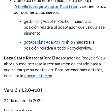
Como parte de este cambio, se dio de baja
ViewHolder.getAdapterPosition
y se reemplazó
por dos métodos nuevos:
getBindingAdapterPosition
muestra la
posición relativa al adaptador que vincula ese
elemento.
getAbsoluteAdapterPosition
muestra la
posición relativa a todo RecyclerView.
Lazy State Restoration
: El adaptador de RecyclerView
ahora puede retrasar la restauración de estado hasta
que se cargue su contenido. Para obtener más detalles,
consulta la
documentación
.
Versión 1
.
2
.
0-rc01
24 de marzo de 2021
Lanzamiento de