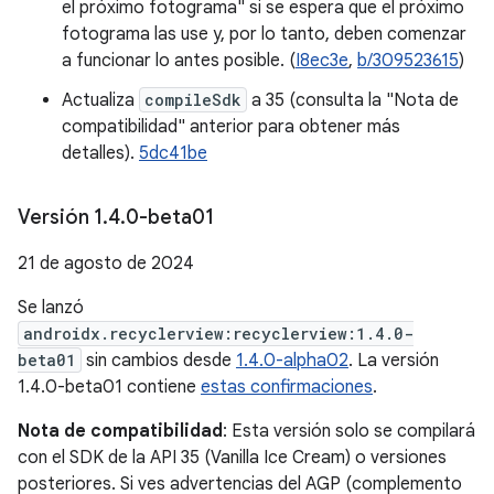
el próximo fotograma" si se espera que el próximo
fotograma las use y, por lo tanto, deben comenzar
a funcionar lo antes posible. (
I8ec3e
,
b/309523615
)
Actualiza
compileSdk
a 35 (consulta la "Nota de
compatibilidad" anterior para obtener más
detalles).
5dc41be
Versión 1
.
4
.
0-beta01
21 de agosto de 2024
Se lanzó
androidx.recyclerview:recyclerview:1.4.0-
beta01
sin cambios desde
1.4.0-alpha02
. La versión
1.4.0-beta01 contiene
estas confirmaciones
.
Nota de compatibilidad
: Esta versión solo se compilará
con el SDK de la API 35 (Vanilla Ice Cream) o versiones
posteriores. Si ves advertencias del AGP (complemento