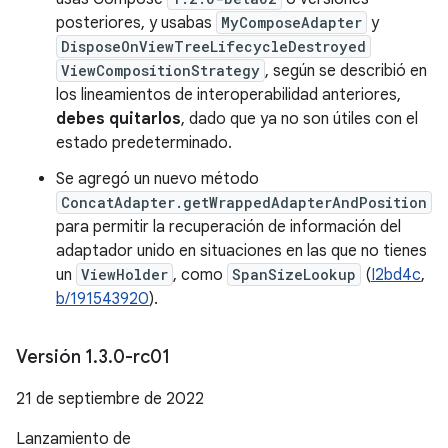
posteriores, y usabas
MyComposeAdapter
y
DisposeOnViewTreeLifecycleDestroyed
ViewCompositionStrategy
, según se describió en
los lineamientos de interoperabilidad anteriores,
debes quitarlos
, dado que ya no son útiles con el
estado predeterminado.
Se agregó un nuevo método
ConcatAdapter.getWrappedAdapterAndPosition
para permitir la recuperación de información del
adaptador unido en situaciones en las que no tienes
un
ViewHolder
, como
SpanSizeLookup
(
I2bd4c
,
b/191543920
).
Versión 1
.
3
.
0-rc01
21 de septiembre de 2022
Lanzamiento de