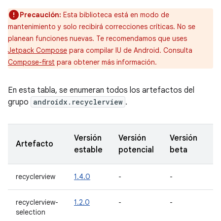
Precaución:
Esta biblioteca está en modo de
mantenimiento y solo recibirá correcciones críticas. No se
planean funciones nuevas. Te recomendamos que uses
Jetpack Compose
para compilar IU de Android. Consulta
Compose-first
para obtener más información.
En esta tabla, se enumeran todos los artefactos del
grupo
androidx.recyclerview
.
Versión
Versión
Versión
Ve
Artefacto
estable
potencial
beta
Al
recyclerview
1.4.0
-
-
-
recyclerview-
1.2.0
-
-
1.
selection
al