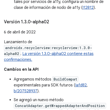
tales por servicios de a11y, configura un nombre de
clase de información de nodo de a11y (
I12812
).
Versión 1
.
3
.
0-alpha02
6 de abril de 2022
Lanzamiento de
androidx.recyclerview:recyclerview:1.3.0-
alpha02
.
La versión 1.3.0-alpha02 contiene estas
confirmaciones.
Cambios en la API
Agregamos métodos
BuildCompat
experimentales para SDK futuros (
Iafd82
,
b/207528937
).
Se agregó un nuevo método
ConcatAdapter.getWrappedAdapterAndPosition