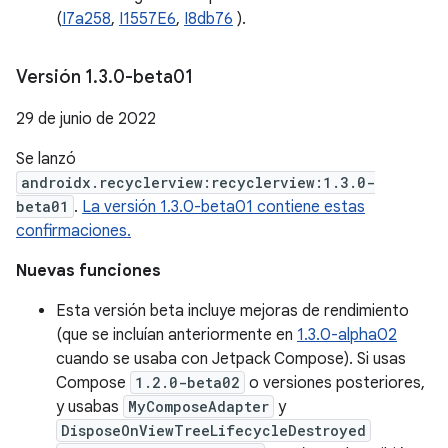
(
I7a258
,
I1557E6
,
I8db76
).
Versión 1
.
3
.
0-beta01
29 de junio de 2022
Se lanzó
androidx.recyclerview:recyclerview:1.3.0-
beta01
.
La versión 1.3.0-beta01 contiene estas
confirmaciones.
Nuevas funciones
Esta versión beta incluye mejoras de rendimiento
(que se incluían anteriormente en
1.3.0-alpha02
cuando se usaba con Jetpack Compose). Si usas
Compose
1.2.0-beta02
o versiones posteriores,
y usabas
MyComposeAdapter
y
DisposeOnViewTreeLifecycleDestroyed