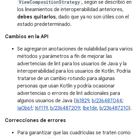
ViewCompositionStrategy
, según se describió en
los lineamientos de interoperabilidad anteriores,
debes quitarlos
, dado que ya no son útiles con el
estado predeterminado.
Cambios en la API
Se agregaron anotaciones de nulabilidad para varios
métodos y parámetros a fin de mejorar las
advertencias de lint para los usuarios de Java y la
interoperabilidad para los usuarios de Kotlin. Podría
tratarse de un cambio rotundo para algunas
personas que usan Kotlin y podría ocasionar
advertencias o errores de lint adicionales para
algunos usuarios de Java (
I61829
,
b/236487044
;
Ia0b6f
;
I6f119
,
b/236487209
;
Ibe1de
,
b/236487210
).
Correcciones de errores
Para garantizar que las cuadrículas se traten como