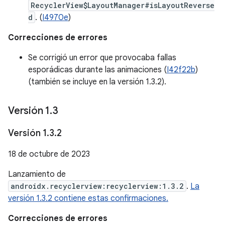
RecyclerView$LayoutManager#isLayoutReverse
d
. (
I4970e
)
Correcciones de errores
Se corrigió un error que provocaba fallas
esporádicas durante las animaciones (
I42f22b
)
(también se incluye en la versión 1.3.2).
Versión 1
.
3
Versión 1
.
3
.
2
18 de octubre de 2023
Lanzamiento de
androidx.recyclerview:recyclerview:1.3.2
.
La
versión 1.3.2 contiene estas confirmaciones.
Correcciones de errores