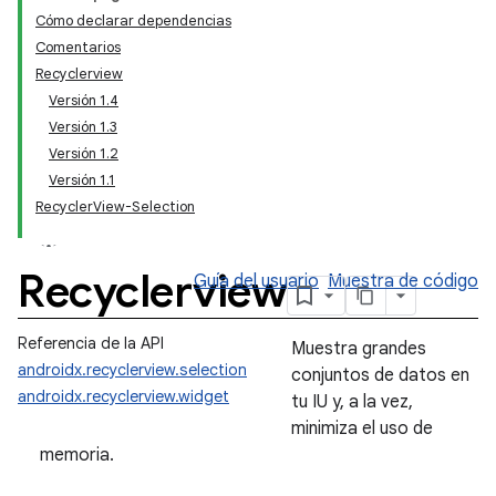
Cómo declarar dependencias
Comentarios
Recyclerview
Versión 1.4
Versión 1.3
Versión 1.2
Versión 1.1
RecyclerView-Selection
Recyclerview
Guía del usuario
Muestra de código
Referencia de la API
Muestra grandes
androidx.recyclerview.selection
conjuntos de datos en
androidx.recyclerview.widget
tu IU y, a la vez,
minimiza el uso de
memoria.