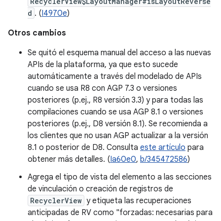
RecyclerView$LayoutManager#isLayoutReverse
d
. (
I4970e
)
Otros cambios
Se quitó el esquema manual del acceso a las nuevas
APIs de la plataforma, ya que esto sucede
automáticamente a través del modelado de APIs
cuando se usa R8 con AGP 7.3 o versiones
posteriores (p.ej., R8 versión 3.3) y para todas las
compilaciones cuando se usa AGP 8.1 o versiones
posteriores (p.ej., D8 versión 8.1). Se recomienda a
los clientes que no usan AGP actualizar a la versión
8.1 o posterior de D8. Consulta
este artículo
para
obtener más detalles. (
Ia60e0
,
b/345472586
)
Agrega el tipo de vista del elemento a las secciones
de vinculación o creación de registros de
RecyclerView
y etiqueta las recuperaciones
anticipadas de RV como "forzadas: necesarias para