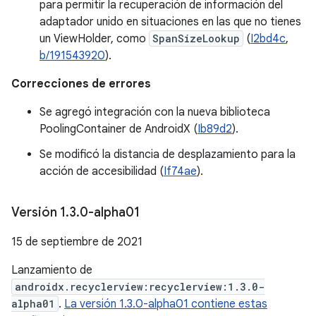
para permitir la recuperación de información del
adaptador unido en situaciones en las que no tienes
un ViewHolder, como
SpanSizeLookup
(
I2bd4c
,
b/191543920
).
Correcciones de errores
Se agregó integración con la nueva biblioteca
PoolingContainer de AndroidX (
Ib89d2
).
Se modificó la distancia de desplazamiento para la
acción de accesibilidad (
If74ae
).
Versión 1
.
3
.
0-alpha01
15 de septiembre de 2021
Lanzamiento de
androidx.recyclerview:recyclerview:1.3.0-
alpha01
.
La versión 1.3.0-alpha01 contiene estas