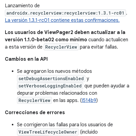
Lanzamiento de
androidx.recyclerview:recyclerview:1.3.1-rc01
.
La versión 1.3.1-rc01 contiene estas confirmaciones.
Los usuarios de ViewPager2 deben actualizar a la
versión 1.1.0-beta02 como mínimo
cuando actualicen
a esta versión de
RecyclerView
para evitar fallas.
Cambios en la API
Se agregaron los nuevos métodos
setDebugAssertionsEnabled
y
setVerboseLoggingEnabled
que pueden ayudar a
depurar problemas relacionados con
RecyclerView
en las apps. (
I514b9
)
Correcciones de errores
Se corrigieron las fallas para los usuarios de
ViewTreeLifecycleOwner
(incluido