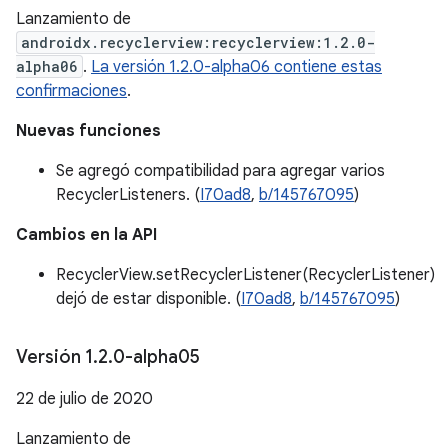
Lanzamiento de
androidx.recyclerview:recyclerview:1.2.0-
alpha06
.
La versión 1.2.0-alpha06 contiene estas
confirmaciones
.
Nuevas funciones
Se agregó compatibilidad para agregar varios
RecyclerListeners. (
I70ad8
,
b/145767095
)
Cambios en la API
RecyclerView.setRecyclerListener(RecyclerListener)
dejó de estar disponible. (
I70ad8
,
b/145767095
)
Versión 1
.
2
.
0-alpha05
22 de julio de 2020
Lanzamiento de