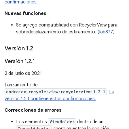
confirmaciones.
Nuevas funciones
Se agregó compatibilidad con RecyclerView para
sobredesplazamiento de estiramiento. (
Iab877
)
Versión 1
.
2
Versión 1
.
2
.
1
2 de junio de 2021
Lanzamiento de
androidx.recyclerview:recyclerview:1.2.1
.
La
versión 1.2.1 contiene estas confirmaciones.
Correcciones de errores
Los elementos
ViewHolder
dentro de un
ConcatAdapter
ahora muestran la posición