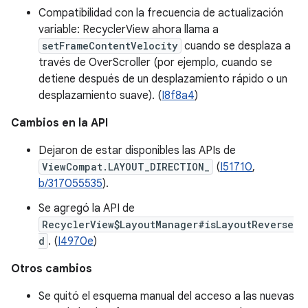
Compatibilidad con la frecuencia de actualización
variable: RecyclerView ahora llama a
setFrameContentVelocity
cuando se desplaza a
través de OverScroller (por ejemplo, cuando se
detiene después de un desplazamiento rápido o un
desplazamiento suave). (
I8f8a4
)
Cambios en la API
Dejaron de estar disponibles las APIs de
ViewCompat.LAYOUT_DIRECTION_
(
I51710
,
b/317055535
).
Se agregó la API de
RecyclerView$LayoutManager#isLayoutReverse
d
. (
I4970e
)
Otros cambios
Se quitó el esquema manual del acceso a las nuevas