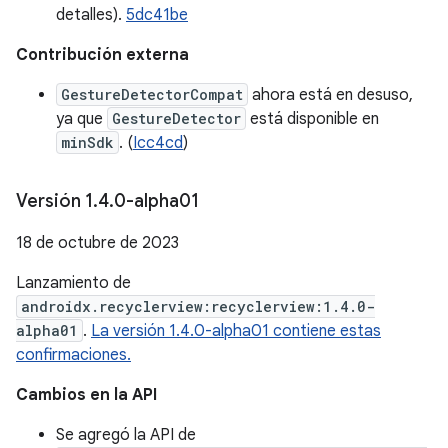
detalles).
5dc41be
Contribución externa
GestureDetectorCompat
ahora está en desuso,
ya que
GestureDetector
está disponible en
minSdk
. (
Icc4cd
)
Versión 1
.
4
.
0-alpha01
18 de octubre de 2023
Lanzamiento de
androidx.recyclerview:recyclerview:1.4.0-
alpha01
.
La versión 1.4.0-alpha01 contiene estas
confirmaciones.
Cambios en la API
Se agregó la API de