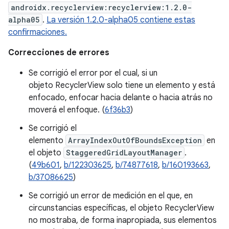
androidx.recyclerview:recyclerview:1.2.0-
alpha05
.
La versión 1.2.0-alpha05 contiene estas
confirmaciones.
Correcciones de errores
Se corrigió el error por el cual, si un
objeto RecyclerView solo tiene un elemento y está
enfocado, enfocar hacia delante o hacia atrás no
moverá el enfoque. (
6f36b3
)
Se corrigió el
elemento
ArrayIndexOutOfBoundsException
en
el objeto
StaggeredGridLayoutManager
.
(
49b601
,
b/122303625
,
b/74877618
,
b/160193663
,
b/37086625
)
Se corrigió un error de medición en el que, en
circunstancias específicas, el objeto RecyclerView
no mostraba, de forma inapropiada, sus elementos