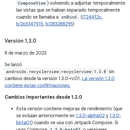
ComposeView
) volviendo a adjuntar temporalmente
las vistas que se habían separado temporalmente
cuando se llamaba a
onBind
. (
I7244f2c
,
b/265347515
,
b/283288295
)
Versión 1
.
3
.
0
8 de marzo de 2023
Se lanzó
androidx.recyclerview:recyclerview:1.3.0
sin
cambios desde la versión 1.3.0-rc01.
La versión 1.3.0
contiene estas confirmaciones.
Cambios importantes desde 1.2.0
Esta versión contiene mejoras de rendimiento (que
se incluían anteriormente en
1.3.0-alpha02
y
1.3.0-
beta01
) cuando se usa con Jetpack Compose. Si
usas Compose
1.2.0-beta02
o versiones