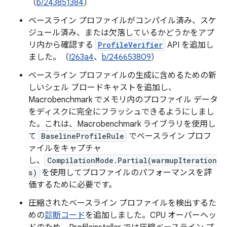
（
b/243851384
）
ベースライン プロファイルがコンパイル済み、スケ
ジュール済み、または欠落しているかどうかをアプ
リ内から確認する
ProfileVerifier
API を追加し
ました。（
I263a4
、
b/246653809
）
ベースライン プロファイルの生成に含めるための新
しいシェル ブロードキャストを追加し、
Macrobenchmark でメモリ内のプロファイル データ
をディスクに完全にフラッシュできるようにしまし
た。これは、Macrobenchmark ライブラリを使用し
て
BaselineProfileRule
でベースライン プロフ
ァイルをキャプチャ
し、
CompilationMode.Partial(warmupIteration
s)
を使用してプロファイルのパフォーマンスを評
価するために必要です。
圧縮されたベースライン プロファイルを検出するた
めの
診断コード
を追加しました。CPU オーバーヘッ