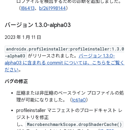
ロファイルを検出するための診断を追加しました。
（
I86413
、
b/261998144
）
バージョン 1
.
3
.
0-alpha03
2023 年 1 月 11 日
androidx.profileinstaller:profileinstaller:1.3.0
-alpha03
がリリースされました。
バージョン 1.3.0-
alpha03 に含まれる commit については、こちらをご覧く
ださい
。
バグの修正
圧縮または非圧縮のベースライン プロファイルの処
理が可能になりました。（
Ic61a0
）
profileinstaller マニフェストのブロードキャスト レ
ジストリを修正
し、
MacrobenchmarkScope.dropShaderCache()