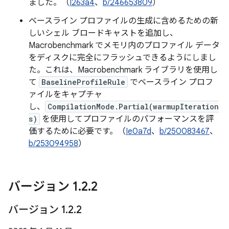
ました。（
I263a4
、
b/246653809
）
ベースライン プロファイルの生成に含めるための新
しいシェル ブロードキャストを追加し、
Macrobenchmark でメモリ内のプロファイル データ
をディスクに完全にフラッシュできるようにしまし
た。これは、Macrobenchmark ライブラリを使用し
て
BaselineProfileRule
でベースライン プロフ
ァイルをキャプチャ
し、
CompilationMode.Partial(warmupIteration
s)
を使用してプロファイルのパフォーマンスを評
価するために必要です。（
Ie0a7d
、
b/250083467
、
b/253094958
）
バージョン 1
.
2
.
2
バージョン 1
.
2
.
2