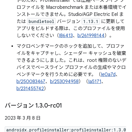
ドのため、Profileinstaller では圧縮ベースライン プ
ロファイルを Macrobenchmark または本番環境でイ
ンストールできません。Studio/AGP Electric Eel ま
たは
bundletool
バージョン
1.13.1
に更新して
アプリをビルドする際は、このプロファイルを使用
しないでください（
I86413
、
b/261998144
）。
マクロベンチマークのホックを追加して、プロファ
イルをキャプチャし、シェーダー キャッシュを破棄
できるようにしました。これは、root 権限のないデ
バイスでベースライン プロファイルの生成やマクロ
ベンチマークを行うために必要です。（
Ie0a7d
、
b/250083467
、
b/253094958
）（
Ia5171
、
b/231455742
）
バージョン 1
.
3
.
0-rc01
2023 年 3 月 8 日
androidx.profileinstaller:profileinstaller:1.3.0