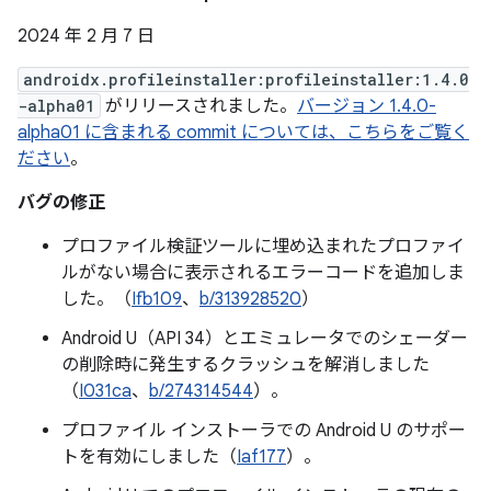
2024 年 2 月 7 日
androidx.profileinstaller:profileinstaller:1.4.0
-alpha01
がリリースされました。
バージョン 1.4.0-
alpha01 に含まれる commit については、こちらをご覧く
ださい
。
バグの修正
プロファイル検証ツールに埋め込まれたプロファイ
ルがない場合に表示されるエラーコードを追加しま
した。（
Ifb109
、
b/313928520
）
Android U（API 34）とエミュレータでのシェーダー
の削除時に発生するクラッシュを解消しました
（
I031ca
、
b/274314544
）。
プロファイル インストーラでの Android U のサポー
トを有効にしました（
Iaf177
）。