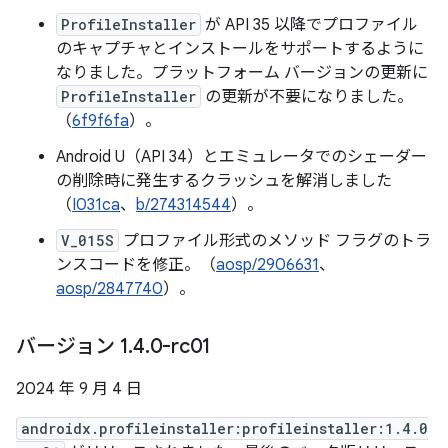
ProfileInstaller
が API 35 以降でプロファイル
のキャプチャとインストールをサポートするように
なりました。プラットフォーム バージョンの更新に
ProfileInstaller
の更新が不要になりました。
（
6f9f6fa
）。
Android U（API 34）とエミュレータでのシェーダー
の削除時に発生するクラッシュを解消しました
（
I031ca
、
b/274314544
）。
V_015S
プロファイル形式のメソッド フラグのトラ
ンスコードを修正。（
aosp/2906631
、
aosp/2847740
）。
バージョン 1
.
4
.
0-rc01
2024 年 9 月 4 日
androidx.profileinstaller:profileinstaller:1.4.0