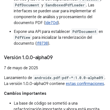
PdfDocument
y
SandboxedPdfLoader
. Las
interfaces se pueden usar para implementar el
componente de análisis y procesamiento del
documento PDF (
Ide70d
).
Expone una API para establecer
PdfDocument
en
PdfView
para inicializar la renderización del
documento (
If8738
).
Versión 1
.
0
.
0-alpha09
7 de mayo de 2025
Lanzamiento de
androidx.pdf:pdf-*:1.0.0-alpha09
.
La versión 1.0.0-alpha09 contiene
estas confirmaciones
.
Cambios importantes
La base de código se sometió a una
refactorización importante y ahora está escrita