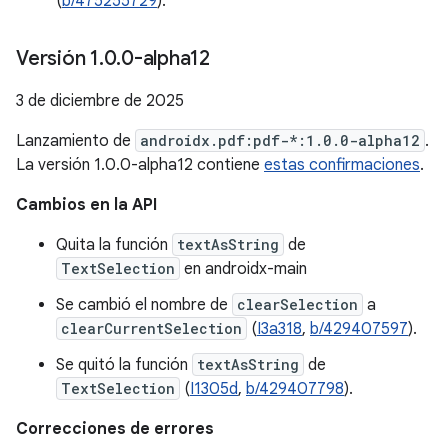
(
b/475255729
).
Versión 1
.
0
.
0-alpha12
3 de diciembre de 2025
Lanzamiento de
androidx.pdf:pdf-*:1.0.0-alpha12
.
La versión 1.0.0-alpha12 contiene
estas confirmaciones
.
Cambios en la API
Quita la función
textAsString
de
TextSelection
en androidx-main
Se cambió el nombre de
clearSelection
a
clearCurrentSelection
(
I3a318
,
b/429407597
).
Se quitó la función
textAsString
de
TextSelection
(
I1305d
,
b/429407798
).
Correcciones de errores