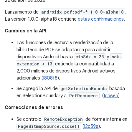
22 de abril de 2026
Lanzamiento de
androidx.pdf:pdf-*:1.0.0-alpha18
.
La versión 1.0.0-alpha18 contiene
estas confirmaciones
.
Cambios en la API
Las funciones de lectura y renderización de la
biblioteca de PDF se adaptaron para admitir
dispositivos Android hasta
minSdk = 28
y
sdk-
extension < 13
extiende la compatibilidad a
2,000 millones de dispositivos Android activos
adicionales (
I808f8
).
Se agregó la API de
getSelectionBounds
basada
en SelectionBoundary a
PdfDocument
. (
Ida6ea
)
Correcciones de errores
Se controló
RemoteException
de forma interna en
PageBitmapSource.close()
(
I2c59e
).