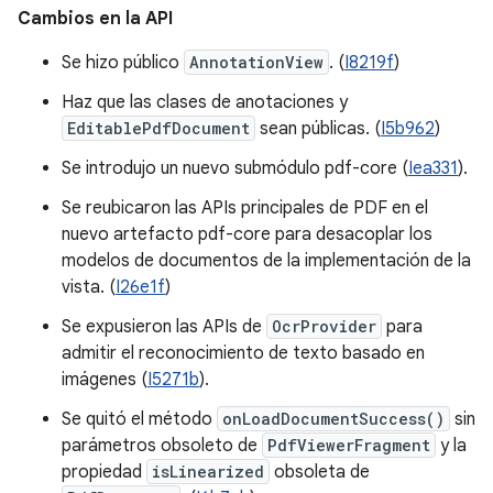
Cambios en la API
Se hizo público
AnnotationView
. (
I8219f
)
Haz que las clases de anotaciones y
EditablePdfDocument
sean públicas. (
I5b962
)
Se introdujo un nuevo submódulo pdf-core (
Iea331
).
Se reubicaron las APIs principales de PDF en el
nuevo artefacto pdf-core para desacoplar los
modelos de documentos de la implementación de la
vista. (
I26e1f
)
Se expusieron las APIs de
OcrProvider
para
admitir el reconocimiento de texto basado en
imágenes (
I5271b
).
Se quitó el método
onLoadDocumentSuccess()
sin
parámetros obsoleto de
PdfViewerFragment
y la
propiedad
isLinearized
obsoleta de