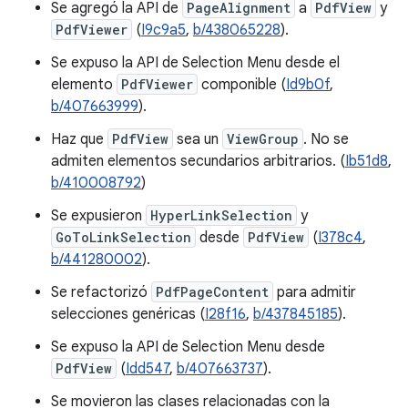
Se agregó la API de
PageAlignment
a
PdfView
y
PdfViewer
(
I9c9a5
,
b/438065228
).
Se expuso la API de Selection Menu desde el
elemento
PdfViewer
componible (
Id9b0f
,
b/407663999
).
Haz que
PdfView
sea un
ViewGroup
. No se
admiten elementos secundarios arbitrarios. (
Ib51d8
,
b/410008792
)
Se expusieron
HyperLinkSelection
y
GoToLinkSelection
desde
PdfView
(
I378c4
,
b/441280002
).
Se refactorizó
PdfPageContent
para admitir
selecciones genéricas (
I28f16
,
b/437845185
).
Se expuso la API de Selection Menu desde
PdfView
(
Idd547
,
b/407663737
).
Se movieron las clases relacionadas con la