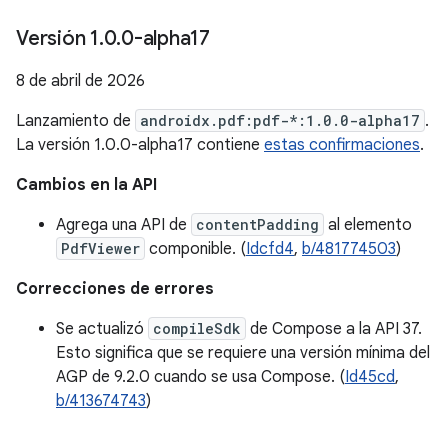
Versión 1
.
0
.
0-alpha17
8 de abril de 2026
Lanzamiento de
androidx.pdf:pdf-*:1.0.0-alpha17
.
La versión 1.0.0-alpha17 contiene
estas confirmaciones
.
Cambios en la API
Agrega una API de
contentPadding
al elemento
PdfViewer
componible. (
Idcfd4
,
b/481774503
)
Correcciones de errores
Se actualizó
compileSdk
de Compose a la API 37.
Esto significa que se requiere una versión mínima del
AGP de 9.2.0 cuando se usa Compose. (
Id45cd
,
b/413674743
)