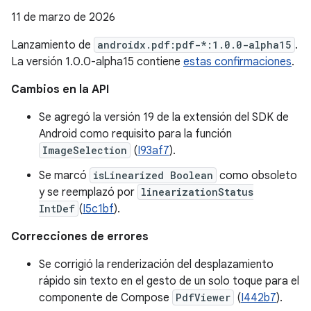
11 de marzo de 2026
Lanzamiento de
androidx.pdf:pdf-*:1.0.0-alpha15
.
La versión 1.0.0-alpha15 contiene
estas confirmaciones
.
Cambios en la API
Se agregó la versión 19 de la extensión del SDK de
Android como requisito para la función
ImageSelection
(
I93af7
).
Se marcó
isLinearized Boolean
como obsoleto
y se reemplazó por
linearizationStatus
IntDef
(
I5c1bf
).
Correcciones de errores
Se corrigió la renderización del desplazamiento
rápido sin texto en el gesto de un solo toque para el
componente de Compose
PdfViewer
(
I442b7
).