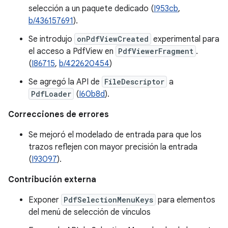
selección a un paquete dedicado (
I953cb
,
b/436157691
).
Se introdujo
onPdfViewCreated
experimental para
el acceso a PdfView en
PdfViewerFragment
.
(
I86715
,
b/422620454
)
Se agregó la API de
FileDescriptor
a
PdfLoader
(
I60b8d
).
Correcciones de errores
Se mejoró el modelado de entrada para que los
trazos reflejen con mayor precisión la entrada
(
I93097
).
Contribución externa
Exponer
PdfSelectionMenuKeys
para elementos
del menú de selección de vínculos