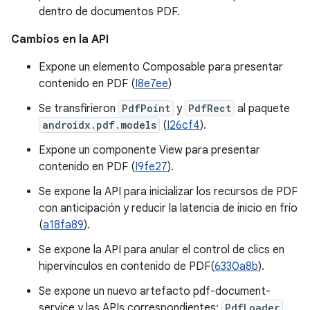
dentro de documentos PDF.
Cambios en la API
Expone un elemento Composable para presentar
contenido en PDF (
I8e7ee
)
Se transfirieron
PdfPoint
y
PdfRect
al paquete
androidx.pdf.models
(
I26cf4
).
Expone un componente View para presentar
contenido en PDF (
I9fe27
).
Se expone la API para inicializar los recursos de PDF
con anticipación y reducir la latencia de inicio en frío
(
a18fa89
).
Se expone la API para anular el control de clics en
hipervínculos en contenido de PDF(
6330a8b
).
Se expone un nuevo artefacto pdf-document-
service y las APIs correspondientes:
PdfLoader
,