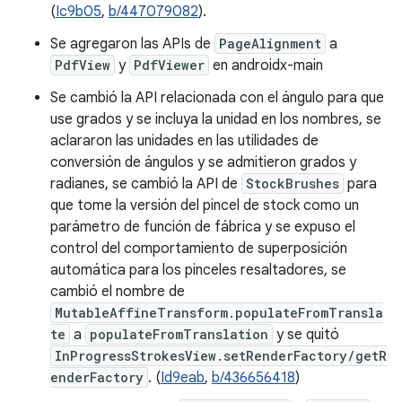
(
Ic9b05
,
b/447079082
).
Se agregaron las APIs de
PageAlignment
a
PdfView
y
PdfViewer
en androidx-main
Se cambió la API relacionada con el ángulo para que
use grados y se incluya la unidad en los nombres, se
aclararon las unidades en las utilidades de
conversión de ángulos y se admitieron grados y
radianes, se cambió la API de
StockBrushes
para
que tome la versión del pincel de stock como un
parámetro de función de fábrica y se expuso el
control del comportamiento de superposición
automática para los pinceles resaltadores, se
cambió el nombre de
MutableAffineTransform.populateFromTransla
te
a
populateFromTranslation
y se quitó
InProgressStrokesView.setRenderFactory/getR
enderFactory
. (
Id9eab
,
b/436656418
)