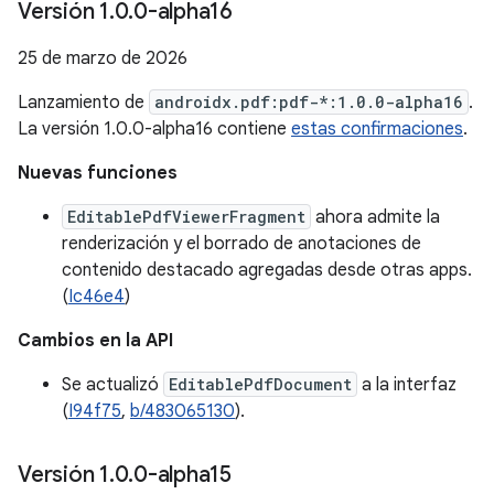
Versión 1
.
0
.
0-alpha16
25 de marzo de 2026
Lanzamiento de
androidx.pdf:pdf-*:1.0.0-alpha16
.
La versión 1.0.0-alpha16 contiene
estas confirmaciones
.
Nuevas funciones
EditablePdfViewerFragment
ahora admite la
renderización y el borrado de anotaciones de
contenido destacado agregadas desde otras apps.
(
Ic46e4
)
Cambios en la API
Se actualizó
EditablePdfDocument
a la interfaz
(
I94f75
,
b/483065130
).
Versión 1
.
0
.
0-alpha15