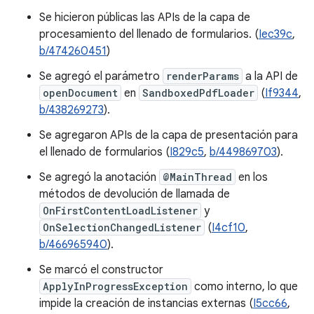
Se hicieron públicas las APIs de la capa de
procesamiento del llenado de formularios. (
Iec39c
,
b/474260451
)
Se agregó el parámetro
renderParams
a la API de
openDocument
en
SandboxedPdfLoader
(
If9344
,
b/438269273
).
Se agregaron APIs de la capa de presentación para
el llenado de formularios (
I829c5
,
b/449869703
).
Se agregó la anotación
@MainThread
en los
métodos de devolución de llamada de
OnFirstContentLoadListener
y
OnSelectionChangedListener
(
I4cf10
,
b/466965940
).
Se marcó el constructor
ApplyInProgressException
como interno, lo que
impide la creación de instancias externas (
I5cc66
,