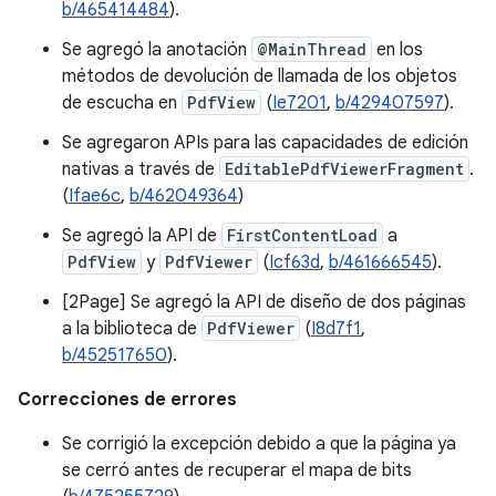
b/465414484
).
Se agregó la anotación
@MainThread
en los
métodos de devolución de llamada de los objetos
de escucha en
PdfView
(
Ie7201
,
b/429407597
).
Se agregaron APIs para las capacidades de edición
nativas a través de
EditablePdfViewerFragment
.
(
Ifae6c
,
b/462049364
)
Se agregó la API de
FirstContentLoad
a
PdfView
y
PdfViewer
(
Icf63d
,
b/461666545
).
[2Page] Se agregó la API de diseño de dos páginas
a la biblioteca de
PdfViewer
(
I8d7f1
,
b/452517650
).
Correcciones de errores
Se corrigió la excepción debido a que la página ya
se cerró antes de recuperar el mapa de bits