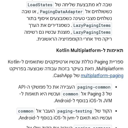
שבה לא מתבצעת שליחה של
LoadStates
כששולחים אל
PagingDataAdapter
, או שבה
נשלחים מצבי טעינה כשמבצעים איסוף בתור
LazyPagingItems
. כשמגדירים את הערך
LazyPagingItems
, מוצגת עכשיו גם רשימה
ריקה מיד אחרי הקומפוזיציה הראשונית.
תאימות ל-Kotlin Multiplatform
ספריית Paging כוללת עכשיו ארטיפקטים שתואמים ל-Kotlin
Multiplatform, וזאת בעיקר בזכות עבודה שבוצעה בפרויקט
multiplatform-paging
של CashApp.
paging-common
העבירה את כל ממשקי ה-API
של Paging 3 אל
common
ועכשיו היא תואמת ל-
JVM ול-iOS בנוסף ל-Android.
הקוד של
paging-testing
הועבר אל
common
ועכשיו הוא תואם ל-jvm ול-iOS בנוסף ל-Android.