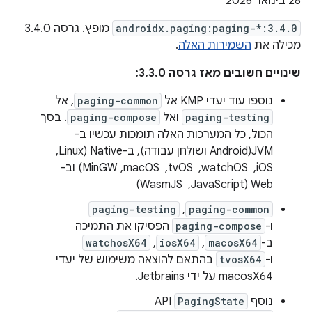
‫28 בינואר 2026
androidx.paging:paging-*:3.4.0
מופץ. גרסה 3.4.0
מכילה את
השמירות האלה
.
שינויים חשובים מאז גרסה 3.3.0:
נוספו עוד יעדי KMP אל
paging-common
, אל
paging-testing
ואל
paging-compose
. בסך
הכול, כל המערכות האלה תומכות עכשיו ב-
JVM(Android ושולחן עבודה), ב-Native (Linux, ‏
iOS, ‏ watchOS, ‏ tvOS, ‏ macOS,‏ MinGW) וב-
Web (JavaScript, ‏ WasmJS)
paging-common
, ‏
paging-testing
ו-
paging-compose
הפסיקו את התמיכה
ב-
macosX64
,‏
iosX64
,‏
watchosX64
ו-
tvosX64
בהתאם להוצאה משימוש של יעדי
macosX64 על ידי Jetbrains.
נוסף
PagingState
API