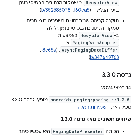
RecyclerView
, כ שמקור הנתונים הבסיסי רענן
בזמן הגלילה. ‫(
I60ca5
, ‏
b/352586078
)
תוקנה קריסה שמתרחשת כשפריטים מוסרים
ממקור הנתונים הבסיסי בזמן גלילה
ב-
RecyclerView
באמצעות
PagingDataAdapter
או
AsyncPagingDataDiffer
. ‫(
I8c65a
, ‏
)
b/347649763
גרסה 3
0
.
3
.
‫14 במאי 2024
androidx.paging:paging-*:3.3.0
מופץ. גרסה 3.3.0
מכילה את
השמירות האלה
.
שינויים חשובים מאז גרסה 3.2.0
הכיתה
PagingDataPresenter
היא עכשיו כיתה