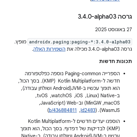
גרסה ‎3
0-alpha03
.
4
.
‫27 באוגוסט 2025
androidx.paging:paging-*:3.4.0-alpha03
מופץ.
גרסה ‎3.4.0-alpha03 מכילה את
השמירות האלה
.
תכונות חדשות
הספרייה Paging-common נוספה כפלטפורמה
חדשה ל-Kotlin Multiplatform ‏ (KMP). בסך הכול,
הוא תומך עכשיו ב-JVM(Android ושולחן עבודה),
ב-Native (Linux, ‏ iOS, ‏ watchOS, ‏ tvOS, ‏
macOS,‏ MinGW) וב-Web (JavaScript, ‏
WasmJS). (
Id2483
, ‏
b/436884811
)
הוספנו יעדים חדשים ל-Kotlin Multiplatform ‏
(KMP) לבדיקות של דפדוף. בסך הכול, הוא תומך
עכשיו ב-JVM(Android ושולחן עבודה), ב-Native