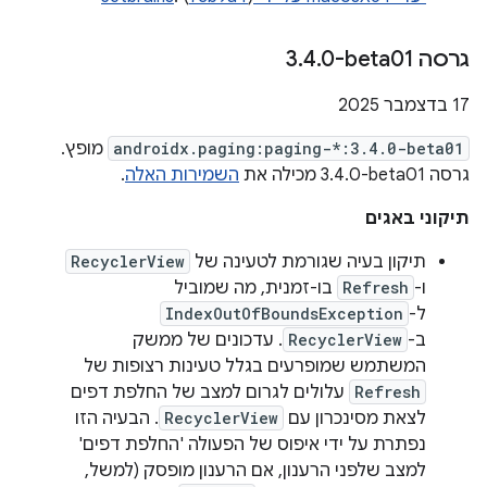
גרסה ‎3
0-beta01
.
4
.
‫17 בדצמבר 2025
androidx.paging:paging-*:3.4.0-beta01
מופץ.
גרסה ‎3.4.0-beta01 מכילה את
השמירות האלה
.
תיקוני באגים
תיקון בעיה שגורמת לטעינה של
RecyclerView
ו-
Refresh
בו-זמנית, מה שמוביל
ל-
IndexOutOfBoundsException
ב-
RecyclerView
. עדכונים של ממשק
המשתמש שמופרעים בגלל טעינות רצופות של
Refresh
עלולים לגרום למצב של החלפת דפים
לצאת מסינכרון עם
RecyclerView
. הבעיה הזו
נפתרת על ידי איפוס של הפעולה 'החלפת דפים'
למצב שלפני הרענון, אם הרענון מופסק (למשל,