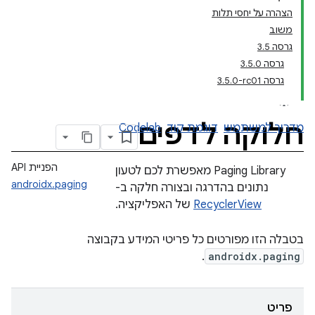
הצהרה על יחסי תלות
משוב
גרסה 3.5
גרסה 3.5.0
גרסה ‎3.5.0-rc01
חלוקה לדפים
מדריך למשתמש
דוגמת קוד
Codelab
הפניית API
‫Paging Library מאפשרת לכם לטעון
androidx.paging
נתונים בהדרגה ובצורה חלקה ב-
RecyclerView
של האפליקציה.
בטבלה הזו מפורטים כל פריטי המידע בקבוצה
.
androidx.paging
פריט