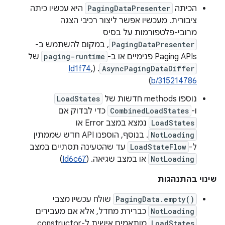
הכיתה
PagingDataPresenter
היא עכשיו כיתה
ציבורית. מעכשיו אפשר ליצור רכיבי הצגה
מרובי-פלטפורמות על בסיס
PagingDataPresenter
, במקום להשתמש ב-
Paging APIs פנימיים או ב-
paging-runtime
של
Id1f74
,
. (
AsyncPagingDataDiffer
)
b/315214786
נוספו methods חדשות של
LoadStates
ו-
CombinedLoadStates
כדי לבדוק אם
LoadStates
נמצא במצב Error או
NotLoading
. בנוסף, הוספנו API חדש שממתין
ל-
LoadStateFlow
עד שהטעינה תסתיים במצב
NotLoading
או במצב שגיאה. (
Id6c67
)
שינוי בהתנהגות
PagingData.empty()
שולח עכשיו מצבי
NotLoading
כברירת מחדל, אלא אם מעבירים
LoadStates
מותאמים אישית ל-constructor