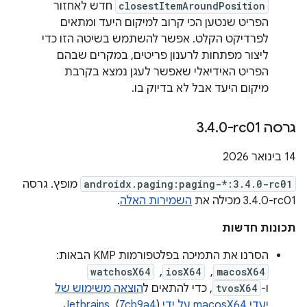
closestItemAroundPosition
חדש לאחזור
הפריט שנטען הכי קרוב למיקום היעד ומתאים
לפרדיקט הקלט. אפשר להשתמש בשיטה הזו כדי
ליצור מפתחות לרענון פריטים, במקרים שבהם
הפריט האידיאלי שאפשר לעגן נמצא בקרבת
מיקום היעד אבל לא בדיוק בו.
גרסה ‎3
0-rc01
.
4
.
‫14 בינואר 2026
androidx.paging:paging-*:3.4.0-rc01
מופץ. גרסה
‎3.4.0-rc01 מכילה את
השמירות האלה
.
תכונות חדשות
הסרנו את התמיכה בפלטפורמות KMP הבאות:
macosX64
, ‏
iosX64
, ‏
watchosX64
ו-
tvosX64
, כדי להתאים ל
הוצאה משימוש של
יעדי macosX64 על ידי Jetbrains
)
7cb9a4
. (