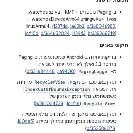
תכונות חדשות
ב-Paging נוספו יעדי KMP הבאים: watchos,‏
tvos,‏ mingwX64,‏ watchosDeviceArm64 ו-
linuxArm64. (
I237dd
,
Ia62b3
,
b/368046982
,
Icf15d
,
b/364652024
,
I139d3
,
b/338268719
)
תיקוני באגים
בדיקות יחידה ב-Android שמשתמשות ב-Paging
בגרסה 3.3 ואילך לא יגרמו יותר לשגיאה
מ-
PagingLogger
(
Ia9400
, ‏
b/331684448
)
תוקן באג שבו הפונקציה
RecyclerView
מחזירה
את השגיאה
IndexOutOfBoundsException
כשמשתמש גולל בזמן העדכון של
RecyclerView
(
Id1f16
, ‏
b/381024738
)
תוקן באג שגרם לכך שהחלפת דפים לא הפעילה
טעינות נוספות בזמן רענון במהלך גלילה. ‫(
I60ca5
,
‏
b/352586078
)