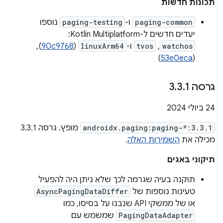
תכונות חדשות
paging-common
ו-
paging-testing
נוספו
יעדים חדשים ל-Kotlin Multiplatform: ‏
watchos
,‏
tvos
ו-
linuxArm64
(
90c9768
),
)
53e0eca
(
גרסה 3
1
.
3
.
‫24 ביולי 2024
androidx.paging:paging-*:3.3.1
מופץ. גרסה 3.3.1
מכילה את
השמירות האלה
.
תיקוני באגים
תוקנה בעיה שגרמה לכך שלא ניתן היה להפעיל
טעינות נוספות של
AsyncPagingDataDiffer
או של ממשקי API שנבנו על בסיסו, כמו
PagingDataAdapter
שמשמש עם