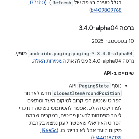
בגלל טעינה רצופה של
Refresh
). (
I771b0
, ‏
)
b/409809768
גרסה ‎3
0-alpha04
.
4
.
‫10 בספטמבר 2025
androidx.paging:paging-*:3.4.0-alpha04
מופץ.
גרסה ‎3.4.0-alpha04 מכילה את
השמירות האלה
.
שינויים ב-API
נוסף
PagingState
API
closestItemAroundPosition
חדש לאחזור
הפריט שנטען הכי קרוב למיקום היעד ומתאים
לפרדיקט הקלט. אפשר להשתמש בשיטה הזו כדי
ליצור מפתחות לרענון פריטים, במקרים שבהם
הפריט האידיאלי שאפשר לעגן נמצא בקרבת
מיקום היעד אבל לא בדיוק בו. (
I96e5c
, ‏
)
b/440187139