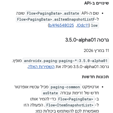
שינויים ב-API
שם ה-API‏
Flow<PagingData>.asState
שונה
ל-
Flow<PagingData>.asItemSnapshotListF
low
(
I0dc11
, ‏
b/496548025
)
גרסה ‎3
0-alpha01
.
5
.
‫11 במרץ 2026
androidx.paging:paging-*:3.5.0-alpha01
מופץ.
גרסה ‎3.5.0-alpha01 מכילה את
השמירות האלה
.
תכונות חדשות
ארטיפקט
paging-common
מכיל עכשיו אופרטור
חדש של זרימת עבודה
asState
ב-
Flow<PagingData>
כדי להמיר אותו
ל-
Flow<ItemSnapshotList>
. הפעולה הזו
מאפשרת לכם להשתמש ביכולות כמו: