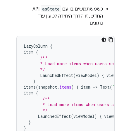
כשמשתמשים בו עם
asState
API
החדש, זו הדרך היחידה לטעון עוד
נתונים
LazyColumn
{
item
{
/**
       * Load more items when users scroll ne
       */
LaunchedEffect
(
viewModel
)
{
viewModel
.
}
items
(
snapshot
.
items
)
{
item
-
>
Text
(
"Item: 
item
{
/**
        * Load more items when users scroll n
        */
LaunchedEffect
(
viewModel
)
{
viewModel
.
a
}
}