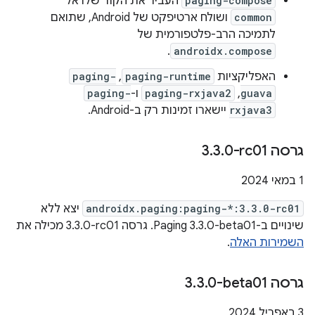
paging-compose
העביר את הקוד שלו אל
common
ושולח ארטיפקט של Android, שתואם
לתמיכה הרב-פלטפורמית של
.
androidx.compose
האפליקציות
paging-runtime
,
paging-
guava
,
paging-rxjava2
ו-
paging-
rxjava3
יישארו זמינות רק ב-Android.
גרסה ‎3
0-rc01
.
3
.
‫1 במאי 2024
androidx.paging:paging-*:3.3.0-rc01
יצא ללא
שינויים ב-Paging 3.3.0-beta01. גרסה ‎3.3.0-rc01 מכילה את
השמירות האלה
.
גרסה ‎3
0-beta01
.
3
.
‫3 באפריל 2024