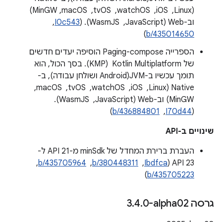
(Linux, ‏ iOS, ‏ watchOS, ‏ tvOS, ‏ macOS,‏ MinGW)
וב-Web (JavaScript, ‏ WasmJS). ‫(
I0c543
, ‏
)
b/435014650
הספרייה Paging-compose הוסיפה יעדים חדשים
של Kotlin Multiplatform ‏ (KMP). בסך הכול, הוא
תומך עכשיו ב-JVM(Android ושולחן עבודה), ב-
Native (Linux, ‏ iOS, ‏ watchOS, ‏ tvOS, ‏ macOS,‏
MinGW) וב-Web (JavaScript, ‏ WasmJS).
(
I70d44
, ‏
b/436884801
)
שינויים ב-API
העברת ברירת המחדל של minSdk מ-API 21 ל-
API 23 (
Ibdfca
, ‏
b/380448311
, ‏
b/435705964
, ‏
)
b/435705223
גרסה ‎3
0-alpha02
.
4
.