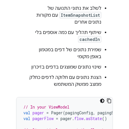
לשלב את נתוני התנועה של
ItemSnapshotList
עם מקורות
נתונים אחרים
שיתוף תהליך עם כמה אוספים בלי
cachedIn
שמירת נתונים של דפים במטמון
באופן מקומי
שינוי נתונים שמוצגים בדפים בזיכרון
הצגת נתונים עם חלוקה לדפים כחלק
ממצב ממשק המשתמש
// In your ViewModel
val
pager
=
Pager
(
pagingConfig
,
pagingSourceF
val
pagerFlow
=
pager
.
flow
.
asState
()