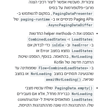
ציבורית. מעכשיו אפשר ליצור רכיבי הצגה
מרובי-פלטפורמות על בסיס
PagingDataPresenter
, במקום להשתמש ב-
Paging APIs פנימיים או ב-
paging-runtime
של
.
AsyncPagingDataDiffer
הוספנו את ה-helper methods החדשות
LoadStates
ו-
CombinedLoadStates
ב-
hasError
וב-
isIdle
כדי לבדוק אם
LoadStates
נמצא במצב Error או
NotLoading
, בהתאמה. בנוסף, הוספנו שיטת
הרחבה חדשה של Kotlin
ב-
Flow<CombinedLoadStates>
שממתינה עד
שהטעינה תסתיים במצב
NotLoading
או במצב
שגיאה.
awaitNotLoading()
PagingData.empty()
שולח עכשיו מצבי
NotLoading
כברירת מחדל, אלא אם מעבירים
LoadStates
מותאמים אישית ל-constructor
שלו. ההתנהגות הזו שונה מההתנהגות הקיימת,