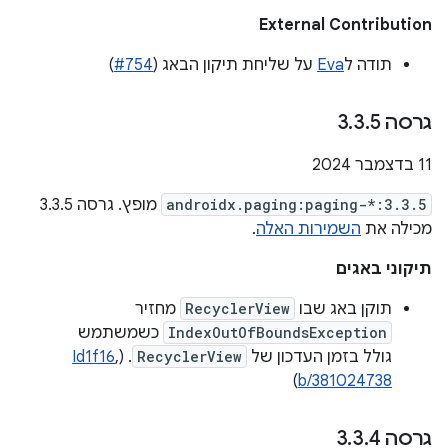
External Contribution
תודה ל
Eva
על שליחת תיקון הבאג (
‎#754
)
גרסה 3
5
.
3
.
‫11 בדצמבר 2024
androidx.paging:paging-*:3.3.5
מופץ. גרסה 3.3.5
מכילה את
השמירות האלה
.
תיקוני באגים
תוקן באג שבו
RecyclerView
מחזיר
IndexOutOfBoundsException
כשמשתמש
גולל בזמן העדכון של
RecyclerView
. (
,
Id1f16
)
b/381024738
גרסה 3
4
.
3
.