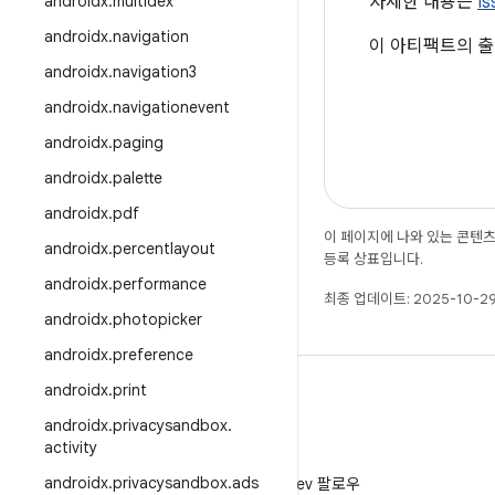
androidx
.
multidex
자세한 내용은
I
androidx
.
navigation
이 아티팩트의 출
androidx
.
navigation3
androidx
.
navigationevent
androidx
.
paging
androidx
.
palette
androidx
.
pdf
이 페이지에 나와 있는 콘텐
androidx
.
percentlayout
등록 상표입니다.
androidx
.
performance
최종 업데이트: 2025-10-29
androidx
.
photopicker
androidx
.
preference
androidx
.
print
androidx
.
privacysandbox
.
activity
X
androidx
.
privacysandbox
.
ads
X에서 @AndroidDev 팔로우