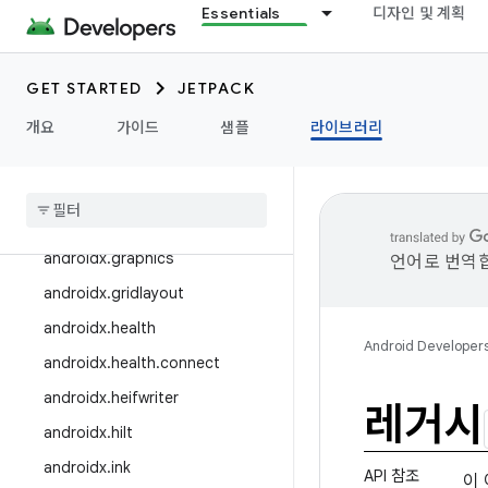
Essentials
디자인 및 계획
androidx.emoji2
androidx.enterprise
androidx.exifinterface
GET STARTED
JETPACK
androidx.fragment
개요
가이드
샘플
라이브러리
androidx
.
games
androidx
.
glance
androidx
.
glance
.
wear
androidx
.
graphics
언어로 번역합
androidx
.
gridlayout
androidx
.
health
Android Developer
androidx
.
health
.
connect
androidx
.
heifwriter
레거시
androidx
.
hilt
androidx
.
ink
API 참조
이