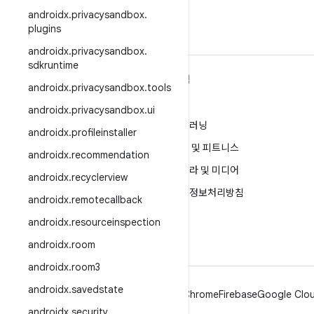
androidx
.
privacysandbox
.
plugins
androidx
.
privacysandbox
.
sdkruntime
ANDROID 자세히 알아보기
탐색
androidx
.
privacysandbox
.
tools
Android
게임
androidx
.
privacysandbox
.
ui
엔터프라이즈용 Android
머신러닝
androidx
.
profileinstaller
보안
건강 및 피트니스
androidx
.
recommendation
소스
카메라 및 미디어
androidx
.
recyclerview
뉴스
개인정보처리방침
androidx
.
remotecallback
블로그
5G
androidx
.
resourceinspection
팟캐스트
androidx
.
room
androidx
.
room3
androidx
.
savedstate
Android
Chrome
Firebase
Google Clou
androidx
.
security