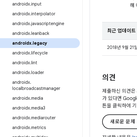
androidx
.
input
해
androidx
.
interpolator
androidx
.
javascriptengine
최근 업데이트
androidx
.
leanback
androidx
.
legacy
2018년 9월 21
androidx
.
lifecycle
androidx
.
lint
androidx
.
loader
의견
androidx
.
localbroadcastmanager
제출하신 의견은 
androidx
.
media
가 있다면 Goo
튼을 클릭하여 기
androidx
.
media3
androidx
.
mediarouter
새로운 문제
androidx
.
metrics