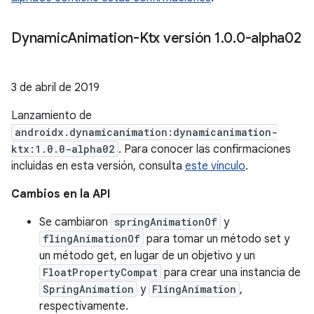
Dynamic
Animation-Ktx versión 1
.
0
.
0-alpha02
3 de abril de 2019
Lanzamiento de
androidx.dynamicanimation:dynamicanimation-
ktx:1.0.0-alpha02
. Para conocer las confirmaciones
incluidas en esta versión, consulta
este vínculo
.
Cambios en la API
Se cambiaron
springAnimationOf
y
flingAnimationOf
para tomar un método set y
un método get, en lugar de un objetivo y un
FloatPropertyCompat
para crear una instancia de
SpringAnimation
y
FlingAnimation
,
respectivamente.