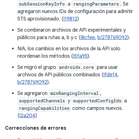
subSessionKeyInfo
a
rangingParameters
. Se
agregaron nuevos IDs de configuración para admitir
STS aprovisionado. (
I19812
)
Se combinaron archivos de API experimentales y
públicos para rutas a, b y c (
I8cfee
,
b/278769092
).
N/A, los cambios en los archivos de la API solo
reordenan los métodos (
I5fa95
).
Se migró el grupo
androidx.core
para usar
archivos de API públicos combinados (
Ifdef4
,
b/278769092
).
Se agregaron
minRangingInterval
,
supportedChannels
y
supportedConfigIds
a
rangingCapabilities
como campos nuevos.
(
I2a204
)
Correcciones de errores