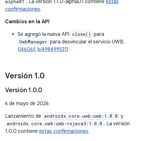
alpha01
. La versión 1.1.0-alpha01 contiene
estas
confirmaciones
.
Cambios en la API
Se agregó la nueva API
close()
para
UwbManager
para desvincular el servicio UWB.
(
I4606f
,
b/498499531
)
Versión 1
.
0
Versión 1
.
0
.
0
6 de mayo de 2026
Lanzamiento de
androidx.core.uwb:uwb:1.0.0
y
androidx.core.uwb:uwb-rxjava3:1.0.0
. La versión
1.0.0 contiene
estas confirmaciones
.