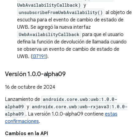
UwbAvailabilityCallback)
y
unsubscribeFromUwbAvailability()
al objeto de
escucha para el evento de cambio de estado de
UWB. Se agregó la nueva interfaz
UwbAvailabilityCallback
para que el usuario
defina la función de devolución de llamada cuando
se observa un evento de cambio de estado de
UWB. (
I37191
).
Versión 1
.
0
.
0-alpha09
16 de octubre de 2024
Lanzamiento de
androidx.core.uwb:uwb:1.0.0-
alpha09
y
androidx.core.uwb:uwb-rxjava3:1.0.0-
alpha09
. La versión 1.0.0-alpha09 contiene
estas
confirmaciones
.
Cambios en la API