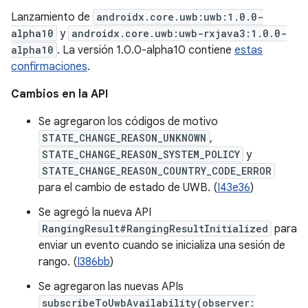
Lanzamiento de
androidx.core.uwb:uwb:1.0.0-
alpha10
y
androidx.core.uwb:uwb-rxjava3:1.0.0-
alpha10
. La versión 1.0.0-alpha10 contiene
estas
confirmaciones
.
Cambios en la API
Se agregaron los códigos de motivo
STATE_CHANGE_REASON_UNKNOWN
,
STATE_CHANGE_REASON_SYSTEM_POLICY
y
STATE_CHANGE_REASON_COUNTRY_CODE_ERROR
para el cambio de estado de UWB. (
I43e36
)
Se agregó la nueva API
RangingResult#RangingResultInitialized
para
enviar un evento cuando se inicializa una sesión de
rango. (
I386bb
)
Se agregaron las nuevas APIs
subscribeToUwbAvailability(observer: