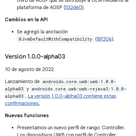
UWB de AOSP que se distribuye a OEM mediante la
plataforma de AOSP (
532de0
).
Cambios en la API
Se agregó la anotación
@JvmDefaultWithCompatibility
(
I8f206
).
Versión 1
.
0
.
0-alpha03
10 de agosto de 2022
Lanzamiento de
androidx.core.uwb:uwb:1.0.0-
alpha03
y
androidx.core.uwb:uwb-rxjava3:1.0.0-
alpha03
.
La versión 1.0.0-alpha03 contiene estas
confirmaciones.
Nuevas funciones
Presentamos un nuevo perfil de rango: Controller.
Los dispositivos UWB con perfil de Controller