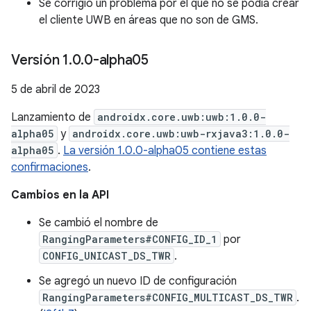
Se corrigió un problema por el que no se podía crear
el cliente UWB en áreas que no son de GMS.
Versión 1
.
0
.
0-alpha05
5 de abril de 2023
Lanzamiento de
androidx.core.uwb:uwb:1.0.0-
alpha05
y
androidx.core.uwb:uwb-rxjava3:1.0.0-
alpha05
.
La versión 1.0.0-alpha05 contiene estas
confirmaciones
.
Cambios en la API
Se cambió el nombre de
RangingParameters#CONFIG_ID_1
por
CONFIG_UNICAST_DS_TWR
.
Se agregó un nuevo ID de configuración
RangingParameters#CONFIG_MULTICAST_DS_TWR
.