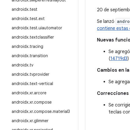
androidx
.
swiperefreshlayout
androidx
.
test
20 de septiemb
androidx
.
test
.
ext
Se lanzó
andro
androidx
.
test
.
uiautomator
contiene estas 
androidx
.
textclassifier
Nuevas funci
androidx
.
tracing
Se agregó 
androidx
.
transition
(
14719d3
)
androidx
.
tv
Cambios en la
androidx
.
tvprovider
Se agrega
androidx
.
text-vertical
androidx
.
xr
.
arcore
Correcciones 
androidx
.
xr
.
compose
Se corrigi
androidx
.
xr
.
compose
.
material3
teclas co
androidx
.
xr
.
glimmer