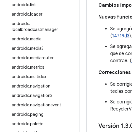
androidx
.
lint
Cambios impor
androidx
.
loader
Nuevas funci
androidx
.
Se agregó 
localbroadcastmanager
(
14719d3
).
androidx
.
media
Se agrega
androidx
.
media3
que se co
androidx
.
mediarouter
contrae. (
androidx
.
metrics
Correcciones 
androidx
.
multidex
Se corrigi
androidx
.
navigation
teclas co
androidx
.
navigation3
Se corrigi
androidx
.
navigationevent
RecyclerV
androidx
.
paging
androidx
.
palette
Versión 1
.
3
.