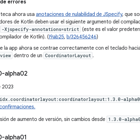
de errores
ioteca ahora usa
anotaciones de nulabilidad de JSpecify
, que so
dores de Kotlin deben usar el siguiente argumento del compilad
-Xjspecify-annotations=strict
(este es el valor predeter
compilador de Kotlin). (
I9ab25
,
b/326456246
)
de la app ahora se contrae correctamente con el teclado haci
rview
dentro de un
CoordinatorLayout
.
0-alpha02
e 2023
idx.coordinatorlayout:coordinatorlayout:1.3.0-alpha
confirmaciones.
rsión de aumento de versión, sin cambios desde
1.3.0-alpha
0-alpha01