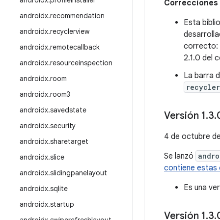
androidx
.
profileinstaller
Correcciones 
androidx
.
recommendation
Esta bibl
androidx
.
recyclerview
desarrolla
correcto:
androidx
.
remotecallback
2.1.0 del 
androidx
.
resourceinspection
La barra 
androidx
.
room
recycle
androidx
.
room3
androidx
.
savedstate
Versión 1
.
3
.
androidx
.
security
4 de octubre d
androidx
.
sharetarget
Se lanzó
andro
androidx
.
slice
contiene estas 
androidx
.
slidingpanelayout
Es una ve
androidx
.
sqlite
androidx
.
startup
Versión 1
.
3
.