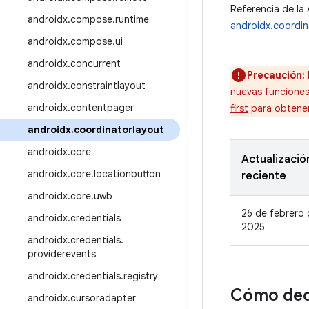
Referencia de la 
androidx
.
compose
.
runtime
androidx.coordin
androidx
.
compose
.
ui
androidx
.
concurrent
Precaución:
androidx
.
constraintlayout
nuevas funcione
androidx
.
contentpager
first
para obtener
androidx
.
coordinatorlayout
androidx
.
core
Actualizació
androidx
.
core
.
locationbutton
reciente
androidx
.
core
.
uwb
26 de febrero 
androidx
.
credentials
2025
androidx
.
credentials
.
providerevents
androidx
.
credentials
.
registry
Cómo dec
androidx
.
cursoradapter