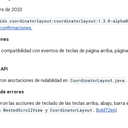
re de 2023
idx.coordinatorlayout:coordinatorlayout:1.3.0-alpha
confirmaciones.
ones
compatibilidad con eventos de teclas de página arriba, página abajo
 API
ron anotaciones de nulabilidad en
CoordinatorLayout.java
.
de errores
eron las acciones de teclado de las teclas arriba, abajo, barra
n
NestedScrollView
y
CoordinatorLayout
. (
bdd72e6
)