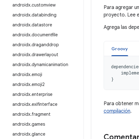
androidx
.
customview
Para agregar un
proyecto. Lee 
androidx
.
databinding
androidx
.
datastore
Agrega las depe
androidx
.
documentfile
androidx
.
draganddrop
Groovy
androidx
.
drawerlayout
androidx
.
dynamicanimation
dependencie
impleme
androidx
.
emoji
}
androidx
.
emoji2
androidx
.
enterprise
Para obtener m
androidx
.
exifinterface
compilación
.
androidx
.
fragment
androidx
.
games
androidx
.
glance
Comentar