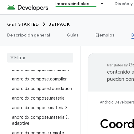
androidx.camera.media3
Imprescindibles
Diseño y 
androidx.camera.viewfinder
androidx.car
GET STARTED
JETPACK
androidx.car.app
Descripción general
Guías
Ejemplos
B
androidx.cardview
androidx
.
collection
androidx
.
compose
androidx
.
compose
.
animation
contenido a
androidx
.
compose
.
compiler
pueden cont
androidx
.
compose
.
foundation
androidx
.
compose
.
material
Android Developer
androidx
.
compose
.
material3
androidx
.
compose
.
material3
.
Coord
adaptive
androidx
.
compose
.
remote