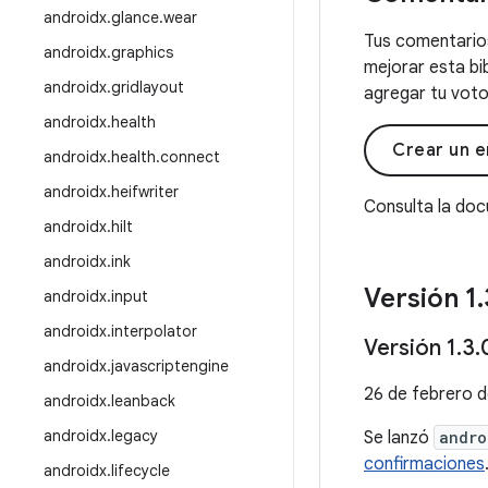
androidx
.
glance
.
wear
Tus comentarios
androidx
.
graphics
mejorar esta bi
androidx
.
gridlayout
agregar tu voto 
androidx
.
health
Crear un e
androidx
.
health
.
connect
androidx
.
heifwriter
Consulta la do
androidx
.
hilt
androidx
.
ink
Versión 1
.
androidx
.
input
androidx
.
interpolator
Versión 1
.
3
.
androidx
.
javascriptengine
26 de febrero 
androidx
.
leanback
androidx
.
legacy
Se lanzó
andro
confirmaciones
androidx
.
lifecycle