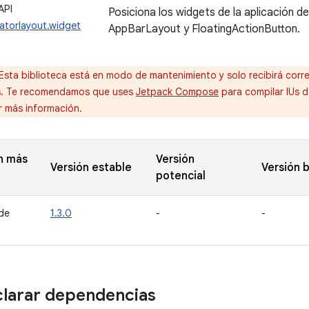
API
Posiciona los widgets de la aplicación de
atorlayout.widget
AppBarLayout y FloatingActionButton.
Esta biblioteca está en modo de mantenimiento y solo recibirá corre
s. Te recomendamos que uses
Jetpack Compose
para compilar IUs 
 más información.
n más
Versión
Versión estable
Versión 
potencial
de
1.3.0
-
-
larar dependencias