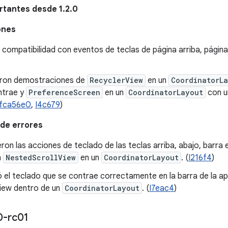
tantes desde 1.2.0
ones
compatibilidad con eventos de teclas de página arriba, página abaj
ron demostraciones de
RecyclerView
en un
CoordinatorL
ntrae y
PreferenceScreen
en un
CoordinatorLayout
con u
fca56e0
,
I4c679
)
de errores
eron las acciones de teclado de las teclas arriba, abajo, barra
n
NestedScrollView
en un
CoordinatorLayout
. (
I216f4
)
ó el teclado que se contrae correctamente en la barra de la a
iew dentro de un
CoordinatorLayout
. (
I7eac4
)
0-rc01