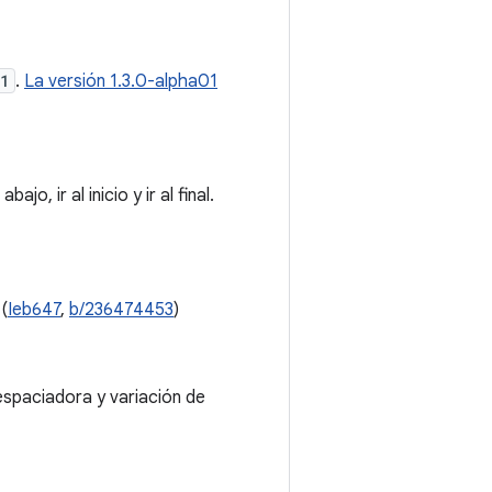
01
.
La versión 1.3.0-alpha01
, ir al inicio y ir al final.
 (
Ieb647
,
b/236474453
)
 espaciadora y variación de