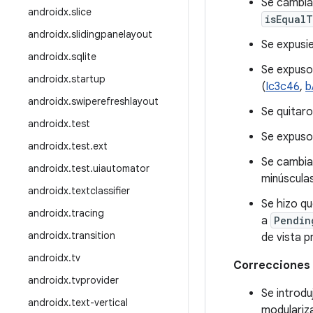
Se cambia
androidx
.
slice
isEqual
androidx
.
slidingpanelayout
Se expusi
androidx
.
sqlite
Se expuso
androidx
.
startup
(
Ic3c46
,
b
androidx
.
swiperefreshlayout
Se quitar
androidx
.
test
Se expuso
androidx
.
test
.
ext
Se cambia
androidx
.
test
.
uiautomator
minúsculas
androidx
.
textclassifier
Se hizo q
androidx
.
tracing
a
Pendin
androidx
.
transition
de vista pr
androidx
.
tv
Correcciones 
androidx
.
tvprovider
Se introdu
androidx
.
text-vertical
modulariza