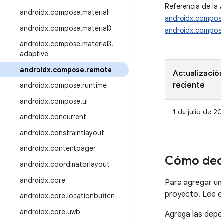
Referencia de la 
androidx
.
compose
.
material
androidx.compos
androidx
.
compose
.
material3
androidx.compos
androidx
.
compose
.
material3
.
adaptive
androidx
.
compose
.
remote
Actualizació
reciente
androidx
.
compose
.
runtime
androidx
.
compose
.
ui
1 de julio de 2
androidx
.
concurrent
androidx
.
constraintlayout
androidx
.
contentpager
Cómo dec
androidx
.
coordinatorlayout
androidx
.
core
Para agregar u
proyecto. Lee 
androidx
.
core
.
locationbutton
androidx
.
core
.
uwb
Agrega las depe