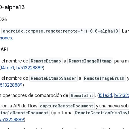
0-alpha13
2026
e
androidx.compose.remote:remote-*:1.0.0-alpha13
. La
ciones
.
 API
 el nombre de
RemoteBitmap
a
RemoteImageBitmap
para me
(
I4fde1
,
b/513228889
)
 el nombre de
RemoteBitmapShader
a
RemoteImageBrush
y
/513228889
)
s operadores de comparación de
RemoteInt
. (
I5fe3d
,
b/5132
eron la API de Flow
captureRemoteDocument
y una nueva sob
SingleRemoteDocument
(que toma
RemoteCreationDisplay
/513228889
)