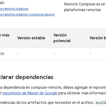
API
Remote Compose es un f
e.remote.creation
plataformas remotas
e.remote.creation.compose.layout
n más
Versión
Versión estable
Versión 
potencial
026
-
-
-
larar dependencias
na dependencia en compose-remote, debes agregar el reposit
el
repositorio de Maven de Google
para obtener más informaci
ndencias de los artefactos que necesites en el archivo
build