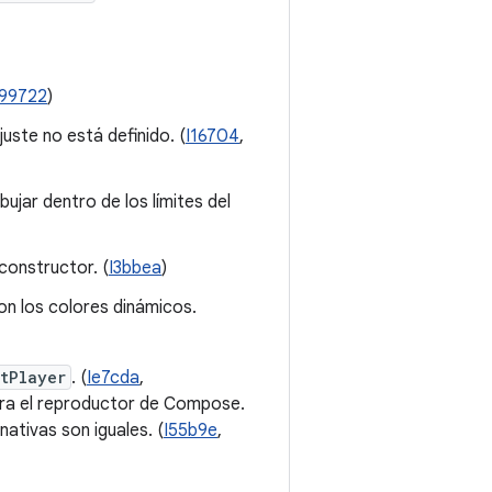
I99722
)
juste no está definido. (
I16704
,
ar dentro de los límites del
constructor. (
I3bbea
)
n los colores dinámicos.
tPlayer
. (
Ie7cda
,
ara el reproductor de Compose.
ativas son iguales. (
I55b9e
,