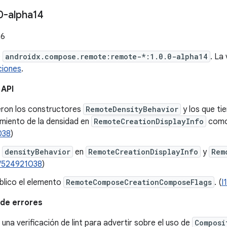
0-alpha14
26
e
androidx.compose.remote:remote-*:1.0.0-alpha14
. La
ciones
.
 API
eron los constructores
RemoteDensityBehavior
y los que ti
iento de la densidad en
RemoteCreationDisplayInfo
como 
038
)
o
densityBehavior
en
RemoteCreationDisplayInfo
y
Rem
/524921038
)
blico el elemento
RemoteComposeCreationComposeFlags
. (
I
de errores
una verificación de lint para advertir sobre el uso de
Composi