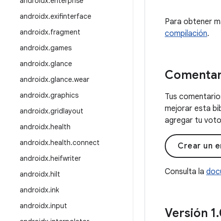
androidx
.
enterprise
androidx
.
exifinterface
Para obtener m
androidx
.
fragment
compilación
.
androidx
.
games
androidx
.
glance
Comentar
androidx
.
glance
.
wear
androidx
.
graphics
Tus comentarios
mejorar esta bi
androidx
.
gridlayout
agregar tu voto 
androidx
.
health
androidx
.
health
.
connect
Crear un e
androidx
.
heifwriter
Consulta la
doc
androidx
.
hilt
androidx
.
ink
androidx
.
input
Versión 1
.