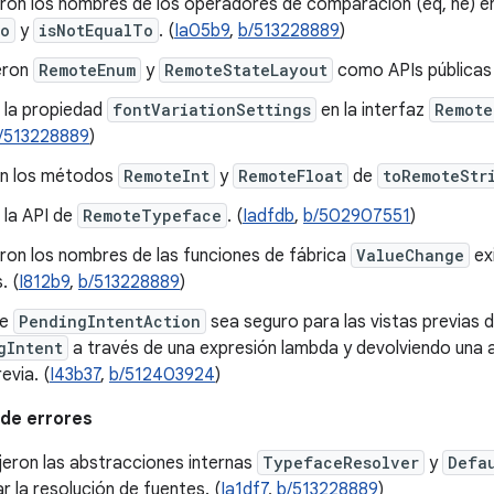
ron los nombres de los operadores de comparación (eq, ne) 
To
y
isNotEqualTo
. (
Ia05b9
,
b/513228889
)
eron
RemoteEnum
y
RemoteStateLayout
como APIs públicas
 la propiedad
fontVariationSettings
en la interfaz
Remote
/513228889
)
on los métodos
RemoteInt
y
RemoteFloat
de
toRemoteStr
 la API de
RemoteTypeface
. (
Iadfdb
,
b/502907551
)
ron los nombres de las funciones de fábrica
ValueChange
ex
. (
I812b9
,
b/513228889
)
ue
PendingIntentAction
sea seguro para las vistas previas 
gIntent
a través de una expresión lambda y devolviendo una 
evia. (
I43b37
,
b/512403924
)
de errores
jeron las abstracciones internas
TypefaceResolver
y
Defa
r la resolución de fuentes. (
Ia1df7
,
b/513228889
)