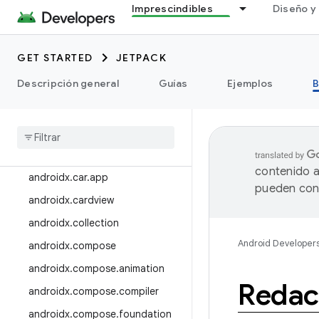
androidx.Bluetooth
Imprescindibles
Diseño y 
androidx.browser
androidx.camera
GET STARTED
JETPACK
androidx.camera.featurecombin
Descripción general
Guías
Ejemplos
B
ationquery
androidx
.
camera
.
media3
androidx
.
camera
.
viewfinder
androidx
.
car
contenido a
androidx
.
car
.
app
pueden cont
androidx
.
cardview
androidx
.
collection
Android Developer
androidx
.
compose
androidx
.
compose
.
animation
Redac
androidx
.
compose
.
compiler
androidx
.
compose
.
foundation