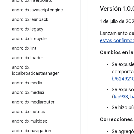
androidx
.
interpolator
Versión 1
.
0
.
androidx
.
javascriptengine
androidx
.
leanback
1 de julio de 20
androidx
.
legacy
Lanzamiento d
androidx
.
lifecycle
estas confirma
androidx
.
lint
Cambios en la
androidx
.
loader
Se expusi
androidx
.
comportam
localbroadcastmanager
b/524921
androidx
.
media
Se expus
androidx
.
media3
(
Iae938
,
b
androidx
.
mediarouter
Se hizo pú
androidx
.
metrics
Correcciones 
androidx
.
multidex
androidx
.
navigation
Se agregó 