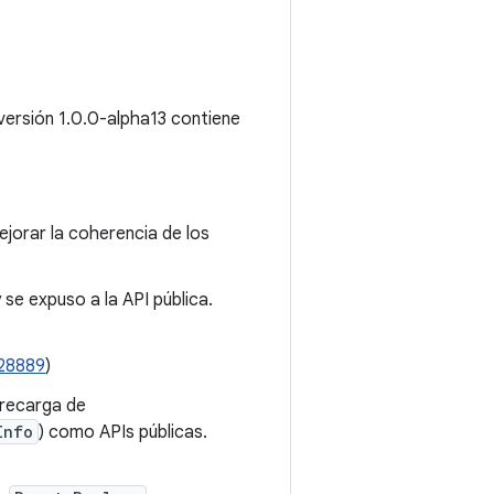
 versión 1.0.0-alpha13 contiene
jorar la coherencia de los
 se expuso a la API pública.
28889
)
recarga de
Info
) como APIs públicas.