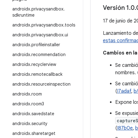
Versión 1
.
0
.
androidx
.
privacysandbox
.
sdkruntime
17 de junio de 
androidx
.
privacysandbox
.
tools
Lanzamiento d
androidx
.
privacysandbox
.
ui
estas confirma
androidx
.
profileinstaller
Cambios en la
androidx
.
recommendation
androidx
.
recyclerview
Se cambió
nombres. 
androidx
.
remotecallback
Se cambió
androidx
.
resourceinspection
(
I7adaf
,
b
androidx
.
room
Expone lo
androidx
.
room3
Se expusi
androidx
.
savedstate
capture
androidx
.
security
(
I87b0e
,
b
androidx
.
sharetarget