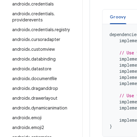
androidx
.
credentials
androidx
.
credentials
.
Groovy
providerevents
androidx
.
credentials
.
registry
dependencie
androidx
.
cursoradapter
impleme
androidx
.
customview
// Use 
impleme
androidx
.
databinding
impleme
androidx
.
datastore
impleme
impleme
androidx
.
documentfile
impleme
androidx
.
draganddrop
// Use 
androidx
.
drawerlayout
impleme
impleme
androidx
.
dynamicanimation
androidx
.
emoji
impleme
}
androidx
.
emoji2