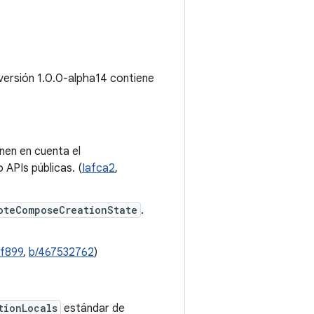
 versión 1.0.0-alpha14 contiene
enen en cuenta el
APIs públicas. (
Iafca2
,
oteComposeCreationState
.
1f899
,
b/467532762
)
tionLocals
estándar de