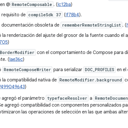
en @
RemoteComposable
. (
Ic12ba
)
l requisito de
compileSdk 37
(
If78b4
).
la documentación obsoleta de
rememberRemoteStringList
. (
ó la renderización del ajuste del grosor de la fuente cuando el a
705
)
BorderModifier
con el comportamiento de Compose para dibuj
e. (
Iae36c
)
ió
RemoteComposeWriter
para serializar
DOC_PROFILES
en el 
ó la compatibilidad nativa de
RemoteModifier.background
co
/499049643
)
e agregó el parámetro
typefaceResolver
a
RemoteDocumen
 Se agregó compatibilidad con componentes personalizados p
ptimizaron las operaciones de selección en las que ambas altern