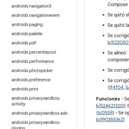
Compose 
androidx
.
navigation3
Se quitó e
androidx
.
navigationevent
androidx
.
paging
Se quitó 
androidx
.
palette
Se corrigi
b/522050
androidx
.
pdf
androidx
.
percentlayout
Se alineó
component
androidx
.
performance
Se corrig
androidx
.
photopicker
androidx
.
preference
Se corrigi
(
If4f04
,
b
androidx
.
print
androidx
.
privacysandbox
.
Funciones
- S
activity
b/524621320
):
(
Ic0559
) - Se o
androidx
.
privacysandbox
.
ads
b/390355362
)
androidx
.
privacysandbox
.
plugins