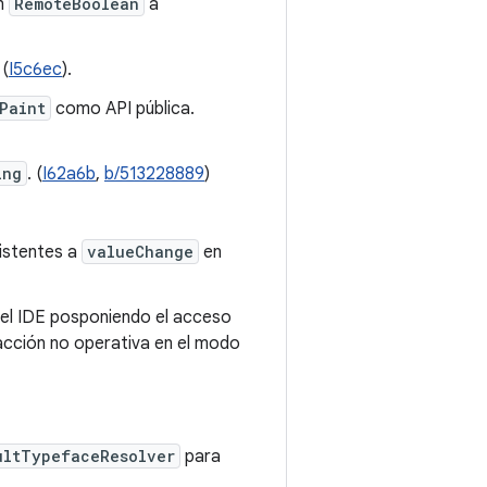
en
RemoteBoolean
a
 (
I5c6ec
).
Paint
como API pública.
ing
. (
I62a6b
,
b/513228889
)
istentes a
valueChange
en
del IDE posponiendo el acceso
acción no operativa en el modo
ultTypefaceResolver
para