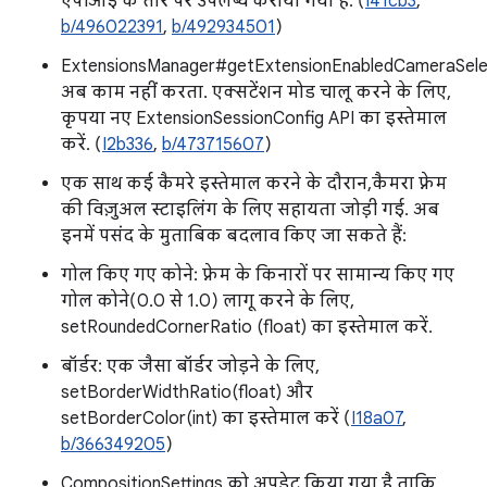
एपीआई के तौर पर उपलब्ध कराया गया है. (
I41cb3
,
b/496022391
,
b/492934501
)
ExtensionsManager#getExtensionEnabledCameraSele
अब काम नहीं करता. एक्सटेंशन मोड चालू करने के लिए,
कृपया नए ExtensionSessionConfig API का इस्तेमाल
करें. (
I2b336
,
b/473715607
)
एक साथ कई कैमरे इस्तेमाल करने के दौरान, कैमरा फ़्रेम
की विज़ुअल स्टाइलिंग के लिए सहायता जोड़ी गई. अब
इनमें पसंद के मुताबिक बदलाव किए जा सकते हैं:
गोल किए गए कोने: फ़्रेम के किनारों पर सामान्य किए गए
गोल कोने(0.0 से 1.0) लागू करने के लिए,
setRoundedCornerRatio (float) का इस्तेमाल करें.
बॉर्डर: एक जैसा बॉर्डर जोड़ने के लिए,
setBorderWidthRatio(float) और
setBorderColor(int) का इस्तेमाल करें (
I18a07
,
b/366349205
)
CompositionSettings को अपडेट किया गया है, ताकि