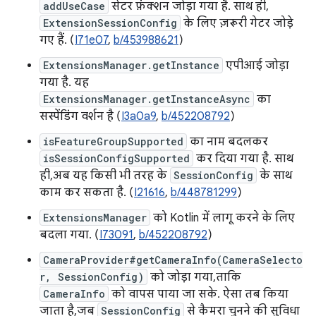
addUseCase
सेटर फ़ंक्शन जोड़ा गया है. साथ ही,
ExtensionSessionConfig
के लिए ज़रूरी गेटर जोड़े
गए हैं. (
I71e07
,
b/453988621
)
ExtensionsManager.getInstance
एपीआई जोड़ा
गया है. यह
ExtensionsManager.getInstanceAsync
का
सस्पेंडिंग वर्शन है (
I3a0a9
,
b/452208792
)
isFeatureGroupSupported
का नाम बदलकर
isSessionConfigSupported
कर दिया गया है. साथ
ही, अब यह किसी भी तरह के
SessionConfig
के साथ
काम कर सकता है. (
I21616
,
b/448781299
)
ExtensionsManager
को Kotlin में लागू करने के लिए
बदला गया. (
I73091
,
b/452208792
)
CameraProvider#getCameraInfo(CameraSelecto
r, SessionConfig)
को जोड़ा गया, ताकि
CameraInfo
को वापस पाया जा सके. ऐसा तब किया
जाता है, जब
SessionConfig
से कैमरा चुनने की सुविधा