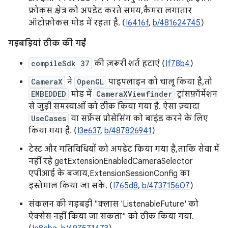
फ़ोकस क्षेत्र को अपडेट करते समय, कैमरा लगातार
ऑटोफ़ोकस मोड में रहता है. (
I6416f
,
b/481624745
)
गड़बड़ियां ठीक की गईं
compileSdk 37
की ज़रूरी शर्त हटाएं (
If78b4
)
CameraX
ने
OpenGL
पाइपलाइन को चालू किया है, तो
EMBEDDED
मोड में
CameraXViewfinder
ट्रांसफ़ॉर्मेशन
से जुड़ी समस्याओं को ठीक किया गया है. ऐसा ज़्यादा
UseCases
या सर्फ़ेस प्रोसेसिंग को बाइंड करने के लिए
किया गया है. (
I3e637
,
b/487826941
)
टेस्ट और गतिविधियों को अपडेट किया गया है, ताकि सेवा में
नहीं रहे getExtensionEnabledCameraSelector
एपीआई के बजाय, ExtensionSessionConfig का
इस्तेमाल किया जा सके. (
I765d8
,
b/473715607
)
संकलन की गड़बड़ी "क्लास 'ListenableFuture' को
ऐक्सेस नहीं किया जा सकता" को ठीक किया गया.