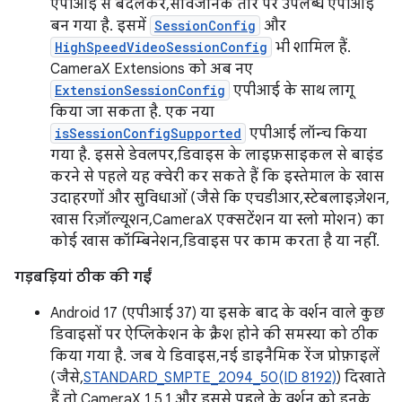
एपीआई से बदलकर, सार्वजनिक तौर पर उपलब्ध एपीआई
बन गया है. इसमें
SessionConfig
और
HighSpeedVideoSessionConfig
भी शामिल हैं.
CameraX Extensions को अब नए
ExtensionSessionConfig
एपीआई के साथ लागू
किया जा सकता है. एक नया
isSessionConfigSupported
एपीआई लॉन्च किया
गया है. इससे डेवलपर, डिवाइस के लाइफ़साइकल से बाइंड
करने से पहले यह क्वेरी कर सकते हैं कि इस्तेमाल के खास
उदाहरणों और सुविधाओं (जैसे कि एचडीआर, स्टेबलाइज़ेशन,
खास रिज़ॉल्यूशन, CameraX एक्सटेंशन या स्लो मोशन) का
कोई खास कॉम्बिनेशन, डिवाइस पर काम करता है या नहीं.
गड़बड़ियां ठीक की गईं
Android 17 (एपीआई 37) या इसके बाद के वर्शन वाले कुछ
डिवाइसों पर ऐप्लिकेशन के क्रैश होने की समस्या को ठीक
किया गया है. जब ये डिवाइस, नई डाइनैमिक रेंज प्रोफ़ाइलें
(जैसे,
STANDARD_SMPTE_2094_50(ID 8192)
) दिखाते
हैं, तो CameraX 1.5.1 और इससे पहले के वर्शन को इनके