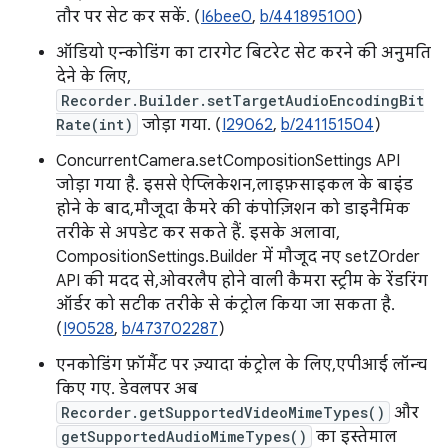
तौर पर सेट कर सकें. (
I6bee0
,
b/441895100
)
ऑडियो एन्कोडिंग का टारगेट बिटरेट सेट करने की अनुमति
देने के लिए,
Recorder.Builder.setTargetAudioEncodingBit
Rate(int)
जोड़ा गया. (
I29062
,
b/241151504
)
ConcurrentCamera.setCompositionSettings API
जोड़ा गया है. इससे ऐप्लिकेशन, लाइफ़साइकल के बाइंड
होने के बाद, मौजूदा कैमरे की कंपोज़िशन को डाइनैमिक
तरीके से अपडेट कर सकते हैं. इसके अलावा,
CompositionSettings.Builder में मौजूद नए setZOrder
API की मदद से, ओवरलैप होने वाली कैमरा स्ट्रीम के रेंडरिंग
ऑर्डर को सटीक तरीके से कंट्रोल किया जा सकता है.
(
I90528
,
b/473702287
)
एनकोडिंग फ़ॉर्मैट पर ज़्यादा कंट्रोल के लिए, एपीआई लॉन्च
किए गए. डेवलपर अब
Recorder.getSupportedVideoMimeTypes()
और
getSupportedAudioMimeTypes()
का इस्तेमाल