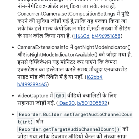
नॉन-नेगेटिव z-ऑर्डर लागू किया जा सके. साथ ही,
ConcurrentCamera.setCompositionSettings में पुष्टि
करने की सुविधा जोड़ी गई है, ताकि यह पक्का किया जा
सके कि इसे मान्य कंपोज़िशन मोड में, सही संख्या में सेटिंग
के साथ कॉल किया गया है. (
If660d
,
b/496951658
)
CameraExtensionsInfo में getNightModeIndicator()
और isNightModeIndicatorAvailable() को जोड़ा गया है.
इससे ऐप्लिकेशन यह मॉनिटर कर पाएंगे कि कैमरा
एक्सटेंशन का इस्तेमाल करते समय, मौजूदा एनवायरमेंट
नाइट मोड की स्थिति में है या नहीं. (
I62bb4
,
b/499389465
)
VideoCapture में
QHD
वीडियो क्वालिटी के लिए
सहायता जोड़ी गई. (
I0ac20
,
b/501305592
)
Recorder.Builder.setTargetAudioChannelCoun
t(int)
और
Recorder.getTargetAudioChannelCount()
को
जोड़ा गया, ताकि डेवलपर ऑडियो चैनल की संख्या साफ़