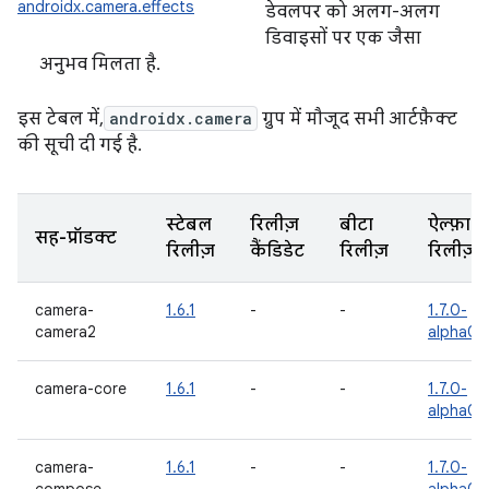
androidx.camera.effects
डेवलपर को अलग-अलग
डिवाइसों पर एक जैसा
अनुभव मिलता है.
इस टेबल में,
androidx.camera
ग्रुप में मौजूद सभी आर्टफ़ैक्ट
की सूची दी गई है.
स्टेबल
रिलीज़
बीटा
ऐल्फ़ा
सह-प्रॉडक्ट
रिलीज़
कैंडिडेट
रिलीज़
रिलीज़
camera-
1.6.1
-
-
1.7.0-
camera2
alpha02
camera-core
1.6.1
-
-
1.7.0-
alpha02
camera-
1.6.1
-
-
1.7.0-