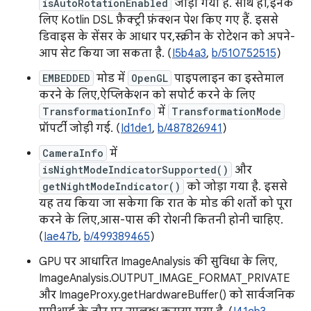
isAutoRotationEnabled
जोड़ा गया है. साथ ही, इनके
लिए Kotlin DSL फ़ैक्ट्री फ़ंक्शन पेश किए गए हैं. इससे
डिवाइस के सेंसर के आधार पर, स्क्रीन के रोटेशन को अपने-
आप सेट किया जा सकता है. (
I5b4a3
,
b/510752515
)
EMBEDDED
मोड में
OpenGL
पाइपलाइन का इस्तेमाल
करने के लिए, ऐप्लिकेशन को सपोर्ट करने के लिए
TransformationInfo
में
TransformationMode
प्रॉपर्टी जोड़ी गई. (
Id1de1
,
b/487826941
)
CameraInfo
में
isNightModeIndicatorSupported()
और
getNightModeIndicator()
को जोड़ा गया है. इससे
यह तय किया जा सकेगा कि रात के मोड की शर्तों को पूरा
करने के लिए, आस-पास की रोशनी कितनी होनी चाहिए.
(
Iae47b
,
b/499389465
)
GPU पर आधारित ImageAnalysis की सुविधा के लिए,
ImageAnalysis.OUTPUT_IMAGE_FORMAT_PRIVATE
और ImageProxy.getHardwareBuffer() को सार्वजनिक