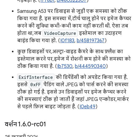
गड़बड़ी है. (
I776bf
,
b/460322307
)
Samsung A53 पर डिवाइस से जुड़ी एक समस्या को ठीक
किया गया है. इस समस्या में, टॉर्च चालू होने पर इमेज कैप्चर
करने की सुविधा कभी-कभी काम नहीं करती थी. ऐसा तब
होता था, जब
VideoCapture
इस्तेमाल का उदाहरण
बाइंड किया गया हो. (
I0f183
,
b/458197367
)
कुछ डिवाइसों पर, अल्ट्रा-वाइड कैमरे के साथ फ़्लैश का
इस्तेमाल करने पर, इमेज में रोशनी कम होने की समस्या को
ठीक किया गया है. (
Ib7530
,
b/444590340
)
ExifInterface
की डिपेंडेंसी को अपडेट किया गया है.
इससे
0xFF
पैडिंग वाले JPEG को पार्स करने की समस्या
ठीक हो गई है. इससे उन डिवाइसों पर इमेज कैप्चर करने
की समस्याएं ठीक हो जाती हैं जहां JPEG एन्कोडर, मार्कर
से पहले फ़िल बाइट जोड़ता है. (
I0eb49
)
वर्शन 1
.
6
.
0-rc01