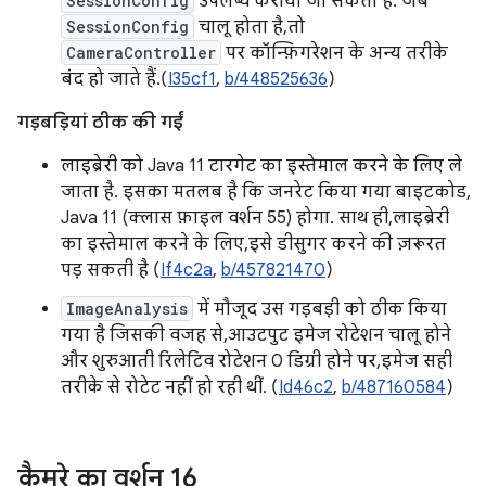
SessionConfig
उपलब्ध कराया जा सकता है. जब
SessionConfig
चालू होता है, तो
CameraController
पर कॉन्फ़िगरेशन के अन्य तरीके
बंद हो जाते हैं.(
I35cf1
,
b/448525636
)
गड़बड़ियां ठीक की गईं
लाइब्रेरी को Java 11 टारगेट का इस्तेमाल करने के लिए ले
जाता है. इसका मतलब है कि जनरेट किया गया बाइटकोड,
Java 11 (क्लास फ़ाइल वर्शन 55) होगा. साथ ही, लाइब्रेरी
का इस्तेमाल करने के लिए, इसे डीसुगर करने की ज़रूरत
पड़ सकती है (
If4c2a
,
b/457821470
)
ImageAnalysis
में मौजूद उस गड़बड़ी को ठीक किया
गया है जिसकी वजह से, आउटपुट इमेज रोटेशन चालू होने
और शुरुआती रिलेटिव रोटेशन 0 डिग्री होने पर, इमेज सही
तरीके से रोटेट नहीं हो रही थीं. (
Id46c2
,
b/487160584
)
कैमरे का वर्शन 1
6