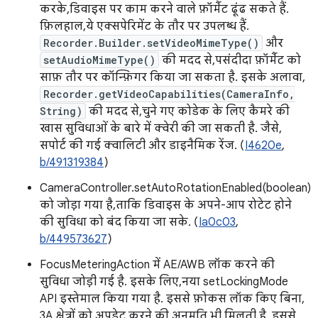
करके, डिवाइस पर काम करने वाले फ़ॉर्मैट ढूंढ सकते हैं.
फ़िलहाल, ये एक्सपेरिमेंट के तौर पर उपलब्ध हैं.
Recorder.Builder.setVideoMimeType()
और
setAudioMimeType()
की मदद से, पसंदीदा फ़ॉर्मैट को
साफ़ तौर पर कॉन्फ़िगर किया जा सकता है. इसके अलावा,
Recorder.getVideoCapabilities(CameraInfo,
String)
की मदद से, चुने गए कोडेक के लिए कैमरे की
खास सुविधाओं के बारे में क्वेरी की जा सकती है. जैसे,
सपोर्ट की गई क्वालिटी और डाइनैमिक रेंज. (
I4620e
,
b/491319384
)
CameraController.setAutoRotationEnabled(boolean)
को जोड़ा गया है, ताकि डिवाइस के अपने-आप रोटेट होने
की सुविधा को बंद किया जा सके. (
Ia0c03
,
b/449573627
)
FocusMeteringAction में AE/AWB लॉक करने की
सुविधा जोड़ी गई है. इसके लिए, नया setLockingMode
API इस्तेमाल किया गया है. इससे फ़ोकस लॉक किए बिना,
3A क्षेत्रों को अपडेट करने की अनुमति भी मिलती है. इससे