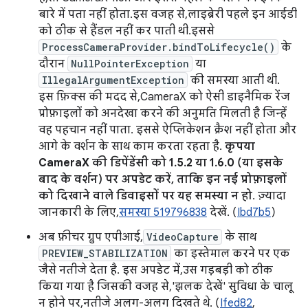
बारे में पता नहीं होता.इस वजह से, लाइब्रेरी पहले इन आईडी
को ठीक से हैंडल नहीं कर पाती थी.इससे
ProcessCameraProvider.bindToLifecycle()
के
दौरान
NullPointerException
या
IllegalArgumentException
की समस्या आती थी.
इस फ़िक्स की मदद से, CameraX को ऐसी डाइनैमिक रेंज
प्रोफ़ाइलों को अनदेखा करने की अनुमति मिलती है जिन्हें
वह पहचान नहीं पाता. इससे ऐप्लिकेशन क्रैश नहीं होता और
आगे के वर्शन के साथ काम करता रहता है.
कृपया
CameraX की डिपेंडेंसी को 1.5.2 या 1.6.0 (या इसके
बाद के वर्शन) पर अपडेट करें, ताकि इन नई प्रोफ़ाइलों
को दिखाने वाले डिवाइसों पर यह समस्या न हो
. ज़्यादा
जानकारी के लिए,
समस्या 519796838
देखें. (
Ibd7b5
)
अब फ़ीचर ग्रुप एपीआई,
VideoCapture
के साथ
PREVIEW_STABILIZATION
का इस्तेमाल करने पर एक
जैसे नतीजे देता है. इस अपडेट में, उस गड़बड़ी को ठीक
किया गया है जिसकी वजह से, 'झलक देखें' सुविधा के चालू
न होने पर, नतीजे अलग-अलग दिखते थे. (
Ifed82
,