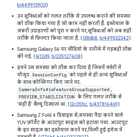
b/449913903
)
उन सुविधाओं को गलत तरीके से उपलब्ध कराने की समस्या
को ठीक किया गया है जो काम नहीं करती हैं. इस्तेमाल के
ज़रूरी उदाहरणों को पूरा न करने पर, सुविधाओं को अब सही
तरीके से फ़िल्टर किया जाता है. (
I38db8
,
b/449532342
)
Samsung Galaxy S6 पर वीडियो के नतीजे में गड़बड़ी ठीक
की गई. (
I612d9
,
b/235127608
)
हमने उस समस्या को ठीक कर दिया है जिसमें क्वेरी में
मौजूद
SessionConfig
को पहले से ही अन्य सुविधाओं
के साथ कॉन्फ़िगर किए जाने पर,
CameraInfo#isFeatureGroupSupported
,
PREVIEW_STABILIZATION
के लिए गलत तरीके से
'सही है' वैल्यू दिखाता था. (
I2c355c
,
b/437816469
)
Samsung Z Fold 4 डिवाइस से, समस्या पैदा करने वाले
YUV फ़ॉर्मैट के आउटपुट साइज़ को हटाया गया. आउटपुट
के इन साइज़ का इस्तेमाल करने पर, मिली हुई इमेज में