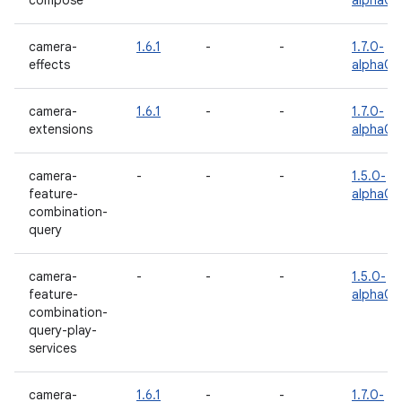
compose
alpha02
camera-
1.6.1
-
-
1.7.0-
effects
alpha02
camera-
1.6.1
-
-
1.7.0-
extensions
alpha02
camera-
-
-
-
1.5.0-
feature-
alpha06
combination-
query
camera-
-
-
-
1.5.0-
feature-
alpha06
combination-
query-play-
services
camera-
1.6.1
-
-
1.7.0-