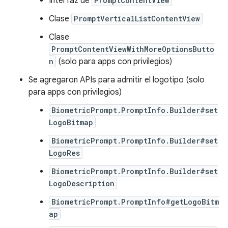
Interfaz de
PromptContentView
Clase
PromptVerticalListContentView
Clase
PromptContentViewWithMoreOptionsButto
n
(solo para apps con privilegios)
Se agregaron APIs para admitir el logotipo (solo
para apps con privilegios)
BiometricPrompt.PromptInfo.Builder#set
LogoBitmap
BiometricPrompt.PromptInfo.Builder#set
LogoRes
BiometricPrompt.PromptInfo.Builder#set
LogoDescription
BiometricPrompt.PromptInfo#getLogoBitm
ap