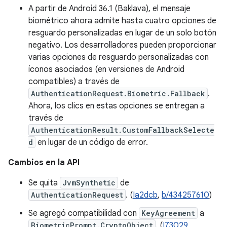
A partir de Android 36.1 (Baklava), el mensaje
biométrico ahora admite hasta cuatro opciones de
resguardo personalizadas en lugar de un solo botón
negativo. Los desarrolladores pueden proporcionar
varias opciones de resguardo personalizadas con
íconos asociados (en versiones de Android
compatibles) a través de
AuthenticationRequest.Biometric.Fallback
.
Ahora, los clics en estas opciones se entregan a
través de
AuthenticationResult.CustomFallbackSelecte
d
en lugar de un código de error.
Cambios en la API
Se quita
JvmSynthetic
de
AuthenticationRequest
. (
Ia2dcb
,
b/434257610
)
Se agregó compatibilidad con
KeyAgreement
a
BiometricPrompt.CryptoObject
. (
I73029
,