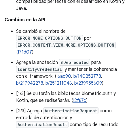
compatibilidad perfecta con el desarrollo en Kotlin y
Java.
Cambios en la API
Se cambió el nombre de
ERROR_MORE_OPTIONS_BUTTON
por
ERROR_CONTENT_VIEW_MORE_OPTIONS_BUTTON
(
I71d07
).
Agrega la anotación
@Deprecated
para
IdentityCredential
y mantener la coherencia
con el framework. (
I6ac90
,
b/140252778
,
b/217942278
,
b/251211046
,
b/239955609
)
[1/3] Se quitarán las bibliotecas biometric.auth y
Kotlin, que se rediseñarán. (
I2f67c
)
[2/3] Agrega
AuthenticationRequest
como
entrada de autenticación y
AuthenticationResult
como tipo de resultado