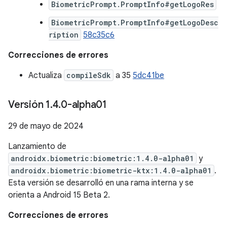
BiometricPrompt.PromptInfo#getLogoRes
BiometricPrompt.PromptInfo#getLogoDesc
ription
58c35c6
Correcciones de errores
Actualiza
compileSdk
a 35
5dc41be
Versión 1
.
4
.
0-alpha01
29 de mayo de 2024
Lanzamiento de
androidx.biometric:biometric:1.4.0-alpha01
y
androidx.biometric:biometric-ktx:1.4.0-alpha01
.
Esta versión se desarrolló en una rama interna y se
orienta a Android 15 Beta 2.
Correcciones de errores