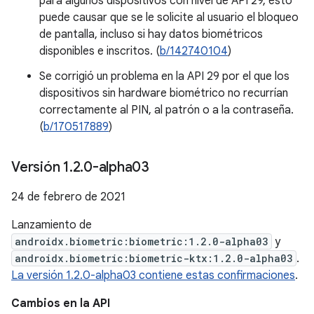
para algunos dispositivos con nivel de API 29, esto
puede causar que se le solicite al usuario el bloqueo
de pantalla, incluso si hay datos biométricos
disponibles e inscritos. (
b/142740104
)
Se corrigió un problema en la API 29 por el que los
dispositivos sin hardware biométrico no recurrían
correctamente al PIN, al patrón o a la contraseña.
(
b/170517889
)
Versión 1
.
2
.
0-alpha03
24 de febrero de 2021
Lanzamiento de
androidx.biometric:biometric:1.2.0-alpha03
y
androidx.biometric:biometric-ktx:1.2.0-alpha03
.
La versión 1.2.0-alpha03 contiene estas confirmaciones
.
Cambios en la API