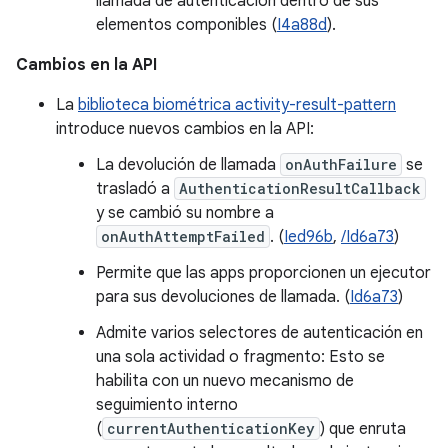
llamada de autenticación dentro de sus
elementos componibles (
I4a88d
).
Cambios en la API
La
biblioteca biométrica activity-result-pattern
introduce nuevos cambios en la API:
La devolución de llamada
onAuthFailure
se
trasladó a
AuthenticationResultCallback
y se cambió su nombre a
onAuthAttemptFailed
. (
Ied96b
,
/Id6a73
)
Permite que las apps proporcionen un ejecutor
para sus devoluciones de llamada. (
Id6a73
)
Admite varios selectores de autenticación en
una sola actividad o fragmento: Esto se
habilita con un nuevo mecanismo de
seguimiento interno
(
currentAuthenticationKey
) que enruta