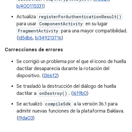
b/400115331
)
Actualiza
registerForAuthenticationResult()
para usar
ComponentActivity
en su lugar
FragmentActivity
para una mayor compatibilidad.
(
Id5db6
,
b/349213716
)
Correcciones de errores
Se corrigió un problema por el que el ícono de huella
dactilar desaparecía durante la rotación del
dispositivo. (
I366f2
)
Se trasladó la destrucción del diálogo de huella
dactilar a
onDestroy()
. (
I619b0
)
Se actualizó
compileSdk
a la versión 36.1 para
admitir nuevas funciones de la plataforma Baklava.
(
I9da03
)