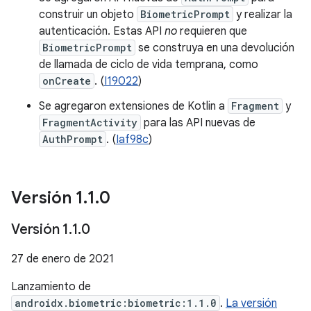
construir un objeto
BiometricPrompt
y realizar la
autenticación. Estas API
no
requieren que
BiometricPrompt
se construya en una devolución
de llamada de ciclo de vida temprana, como
onCreate
. (
I19022
)
Se agregaron extensiones de Kotlin a
Fragment
y
FragmentActivity
para las API nuevas de
AuthPrompt
. (
Iaf98c
)
Versión 1
.
1
.
0
Versión 1
.
1
.
0
27 de enero de 2021
Lanzamiento de
androidx.biometric:biometric:1.1.0
.
La versión