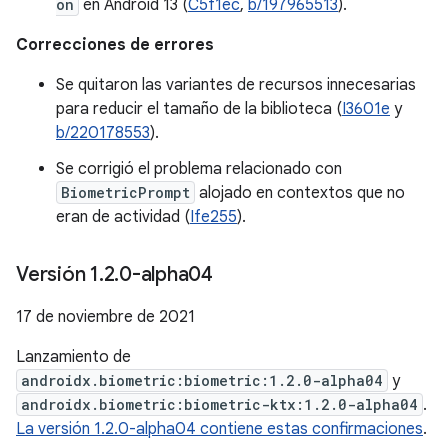
on
en Android 13 (
C5f1ec
,
b/197965513
).
Correcciones de errores
Se quitaron las variantes de recursos innecesarias
para reducir el tamaño de la biblioteca (
I3601e
y
b/220178553
).
Se corrigió el problema relacionado con
BiometricPrompt
alojado en contextos que no
eran de actividad (
Ife255
).
Versión 1
.
2
.
0-alpha04
17 de noviembre de 2021
Lanzamiento de
androidx.biometric:biometric:1.2.0-alpha04
y
androidx.biometric:biometric-ktx:1.2.0-alpha04
.
La versión 1.2.0-alpha04 contiene estas confirmaciones
.