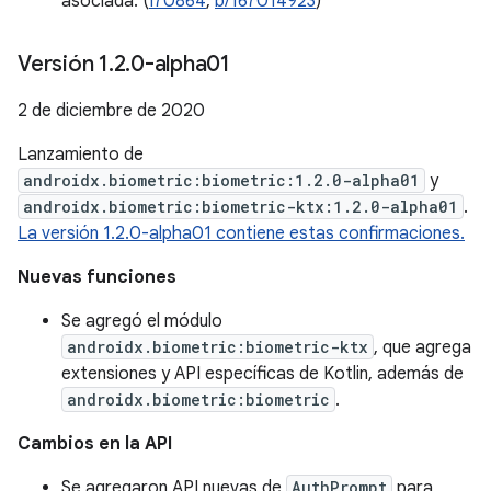
asociada. (
I70864
,
b/167014923
)
Versión 1
.
2
.
0-alpha01
2 de diciembre de 2020
Lanzamiento de
androidx.biometric:biometric:1.2.0-alpha01
y
androidx.biometric:biometric-ktx:1.2.0-alpha01
.
La versión 1.2.0-alpha01 contiene estas confirmaciones.
Nuevas funciones
Se agregó el módulo
androidx.biometric:biometric-ktx
, que agrega
extensiones y API específicas de Kotlin, además de
androidx.biometric:biometric
.
Cambios en la API
Se agregaron API nuevas de
AuthPrompt
para