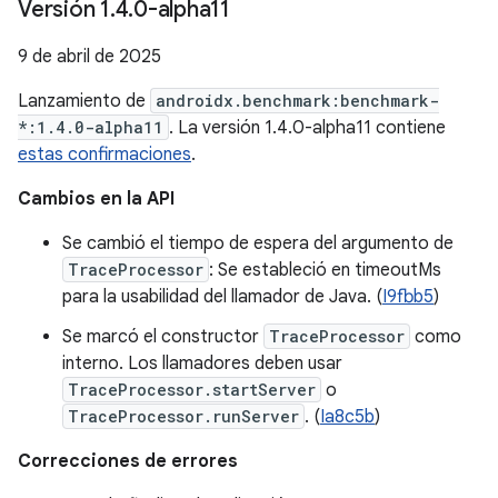
Versión 1
.
4
.
0-alpha11
9 de abril de 2025
Lanzamiento de
androidx.benchmark:benchmark-
*:1.4.0-alpha11
. La versión 1.4.0-alpha11 contiene
estas confirmaciones
.
Cambios en la API
Se cambió el tiempo de espera del argumento de
TraceProcessor
: Se estableció en timeoutMs
para la usabilidad del llamador de Java. (
I9fbb5
)
Se marcó el constructor
TraceProcessor
como
interno. Los llamadores deben usar
TraceProcessor.startServer
o
TraceProcessor.runServer
. (
Ia8c5b
)
Correcciones de errores