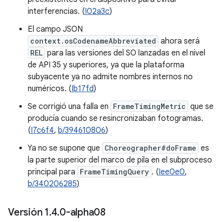
interferencias. (
I02a3c
)
El campo JSON
context.osCodenameAbbreviated
ahora será
REL
para las versiones del SO lanzadas en el nivel
de API 35 y superiores, ya que la plataforma
subyacente ya no admite nombres internos no
numéricos. (
Ib17fd
)
Se corrigió una falla en
FrameTimingMetric
que se
producía cuando se resincronizaban fotogramas.
(
I7c6f4
,
b/394610806
)
Ya no se supone que
Choreographer#doFrame
es
la parte superior del marco de pila en el subproceso
principal para
FrameTimingQuery
. (
Iee0e0
,
b/340206285
)
Versión 1
.
4
.
0-alpha08