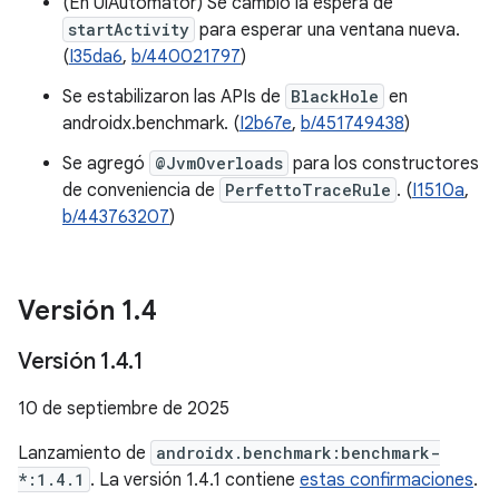
(En UiAutomator) Se cambió la espera de
startActivity
para esperar una ventana nueva.
(
I35da6
,
b/440021797
)
Se estabilizaron las APIs de
BlackHole
en
androidx.benchmark. (
I2b67e
,
b/451749438
)
Se agregó
@JvmOverloads
para los constructores
de conveniencia de
PerfettoTraceRule
. (
I1510a
,
b/443763207
)
Versión 1
.
4
Versión 1
.
4
.
1
10 de septiembre de 2025
Lanzamiento de
androidx.benchmark:benchmark-
*:1.4.1
. La versión 1.4.1 contiene
estas confirmaciones
.