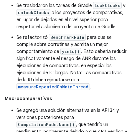
Se trasladaron las tareas de Gradle
lockClocks
y
unlockClocks
a los proyectos de comparativas,
en lugar de dejarlas en el nivel superior para
respetar el aislamiento del proyecto de Gradle.
Se refactorizó
BenchmarkRule
para que se
compile sobre corrutinas y admita un mejor
comportamiento de
yield()
. Esto debería reducir
significativamente el riesgo de ANR durante las
ejecuciones de comparativas, en especial las
ejecuciones de IC largas. Nota: Las comparativas
de la IU deben ejecutarse con
measureRepeatedOnMainThread
.
Macrocomparativas
Se agregó una solución alternativa en la API 34 y
versiones posteriores para
CompilationMode.None()
, que tendría un
rendimiento incoherente debido a que ART verifica y