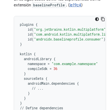
extensión
baselineProfile
. (
Ie19c4
)
plugins
{
id
(
"org.jetbrains.kotlin.multiplatform"
)
id
(
"com.android.kotlin.multiplatform.libr
id
(
"androidx.baselineprofile.consumer"
)
}
kotlin
{
androidLibrary
{
namespace
=
"com.example.namespace"
compileSdk
=
36
}
sourceSets
{
androidMain
.
dependencies
{
//
...
}
}
}
//
Define
dependencies