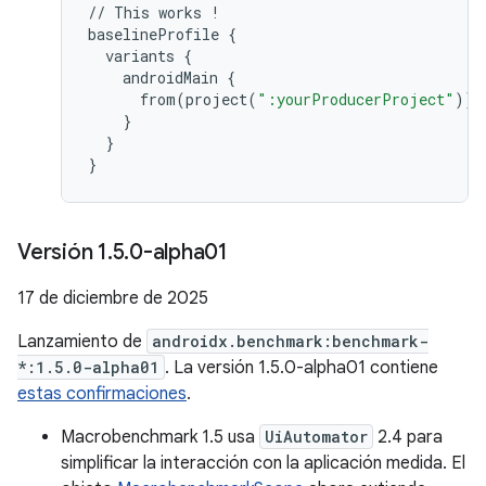
//
This
works
!
baselineProfile
{
variants
{
androidMain
{
from
(
project
(
":yourProducerProject"
))
}
}
}
Versión 1
.
5
.
0-alpha01
17 de diciembre de 2025
Lanzamiento de
androidx.benchmark:benchmark-
*:1.5.0-alpha01
. La versión 1.5.0-alpha01 contiene
estas confirmaciones
.
Macrobenchmark 1.5 usa
UiAutomator
2.4 para
simplificar la interacción con la aplicación medida. El