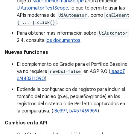
objeto
MacrobenchmarkScope
ahora extiende
UiAutomatorTestScope
, lo que te permite usar las
APIs modernas de
UiAutomator
, como
onElement
{ ... }.click()
.
Para obtener más información sobre
UiAutomator
2.4, consulta
los documentos
.
Nuevas funciones
El complemento de Gradle para el Perfil de Baseline
ya no requiere
newDsl=false
en AGP 9.0 (
Iaaac7
,
b/443311090
)
Extiende la configuración de registro para incluir el
tamaño del núcleo (p.ej., pequeño/grande) en los
registros del sistema o de Perfetto capturados en
la comparativa. (
I8e397
,
b/457469959
)
Cambios en la API