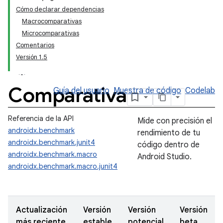
Cómo declarar dependencias
Macrocomparativas
Microcomparativas
Comentarios
Versión 1.5
Comparativa
Guía del usuario
Muestra de código
Codelab
Referencia de la API
Mide con precisión el
androidx.benchmark
rendimiento de tu
androidx.benchmark.junit4
código dentro de
androidx.benchmark.macro
Android Studio.
androidx.benchmark.macro.junit4
Actualización
Versión
Versión
Versión
más reciente
estable
potencial
beta