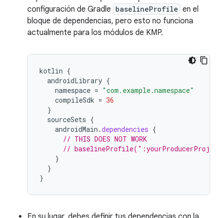
configuración de Gradle
baselineProfile
en el
bloque de dependencias, pero esto no funciona
actualmente para los módulos de KMP.
kotlin
{
androidLibrary
{
namespace
=
"com.example.namespace"
compileSdk
=
36
}
sourceSets
{
androidMain
.
dependencies
{
// THIS DOES NOT WORK
// baselineProfile(":yourProducerProje
}
}
}
En su lugar, debes definir tus dependencias con la