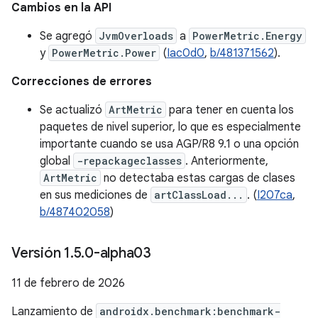
Cambios en la API
Se agregó
JvmOverloads
a
PowerMetric.Energy
y
PowerMetric.Power
(
Iac0d0
,
b/481371562
).
Correcciones de errores
Se actualizó
ArtMetric
para tener en cuenta los
paquetes de nivel superior, lo que es especialmente
importante cuando se usa AGP/R8 9.1 o una opción
global
-repackageclasses
. Anteriormente,
ArtMetric
no detectaba estas cargas de clases
en sus mediciones de
artClassLoad...
. (
I207ca
,
b/487402058
)
Versión 1
.
5
.
0-alpha03
11 de febrero de 2026
Lanzamiento de
androidx.benchmark:benchmark-