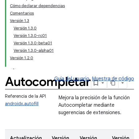
Cómo declarar dependencias
Comentarios
Versión 1.3
Versión 1.3.0
Versión 1.3.0-rc01
Versión 1.3.0-beta01
Versión 1.3.0-alpha01
Versión 1.2.0
Autocompletar
Guía del usuario
Muestra de código
Referencia de la API
Mejora la precisión de la función
androidx.autofill
Autocompletar mediante
sugerencias de extensiones.
Actualización
Versión
Versión
Versión